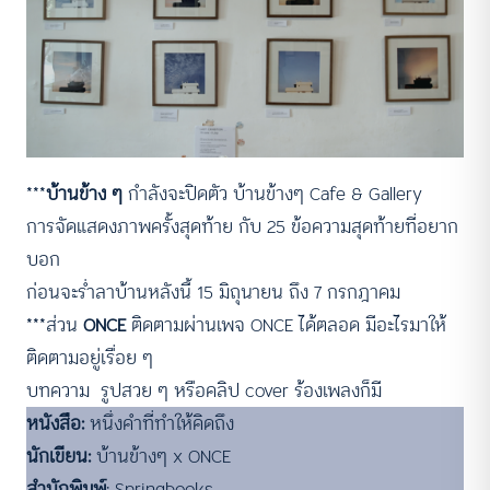
***
บ้านข้าง ๆ
กำลังจะปิดตัว บ้านข้างๆ Cafe & Gallery
การจัดแสดงภาพครั้งสุดท้าย กับ 25 ข้อความสุดท้ายที่อยาก
บอก
ก่อนจะร่ำลาบ้านหลังนี้ 15 มิถุนายน ถึง 7 กรกฎาคม
***ส่วน
ONCE
ติดตามผ่านเพจ ONCE ได้ตลอด มีอะไรมาให้
ติดตามอยู่เรื่อย ๆ
บทความ รูปสวย ๆ หรือคลิป cover ร้องเพลงก็มี
หนังสือ:
หนึ่งคำที่ทำให้คิดถึง
นักเขียน:
บ้านข้างๆ x ONCE
สำนักพิมพ์
: Springbooks