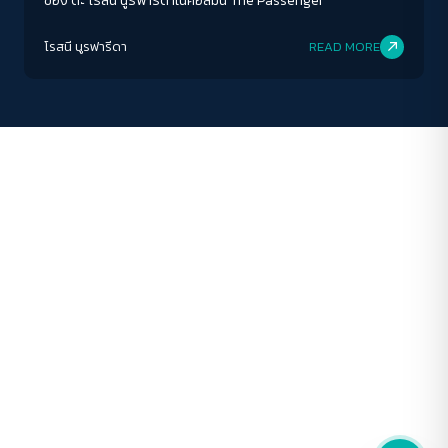
ของ ด๊ะ โรสนี นูรฟารีดาในคอลัมน์ The Passenger
ปรับสีสำหรับตาบอดสี
โรสนี นูรฟารีดา
READ MORE
ปิด
Protan
Deutan
Tritan
คอนทราสต์สูง
โหมดขาวดำ
ฟอนต์อ่านง่าย
เน้นลิงก์
เน้นกรอบ Focus
ซ่อนรูปภาพ
ลดการเคลื่อนไหว