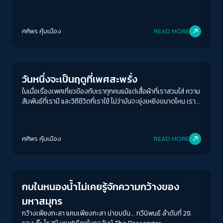
เราจะพบกันอีก...
ศศิพร คุ้มเมือง
READ MORE
Human & Society
วันหนึ่งจะเป็นฤดูที่เพศสะพรั่ง
ในเมื่อเรื่องเพศเกี่ยวข้องกับเราทุกคนแม้แต่เสื้อผ้าที่เราสวมใส่ ความ
สัมพันธ์ที่เรามี และวิถีชีวิตที่เราใช้ ไม่ว่ามันจะยุ่งเหยิงขนาดไหน เราก็
จำเป็นต้อง "พูด" และ "หวัง" ว่าสักวันเพศสะพรั่งจะเบ่งบานในทุก
ฤดูกาล
ACCESS
IBILITY
ศศิพร คุ้มเมือง
READ MORE
Columnist
ขนาดตัวอักษร
A-
A
A+
A++
กบในหนองน้ำไม่เคยรู้จักความกว้างของ
ระยะห่างข้อความ
มหาสมุทร
ปกติ
มาก
มากที่สุด
กว้างเพียงกะลา แคบเพียงกะลา น่าขบขัน... กวีนิพนธ์ ลำดับที่ 28