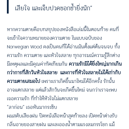
เสียใจ และเจ็บปวดชอกช้ำยิ่งนัก”
หากความตายคือบทสรุปของหนังสือเล่มนี้ในตอนท้าย คนที่
จะเข้าใจความหมายของความตาย ในแบบฉบับของ
Norwegian Wood คงเป็นคนที่ได้อ่านมันตั้งแต่ต้นจนจบ ทั้ง
ความรัก ความตาย และหัวใจสลาย ทุกอารมณ์ความรู้สึกต่าง
มีเหตุผลและมีคุณค่าทัดเทียมกัน
ความรักมิได้ยิ่งใหญ่มากเกิน
กว่าการที่สักวันหัวใจสลาย และการที่หัวใจสลายไม่ได้เท่ากับ
ความตายเสมอไป
เพราะเราเกิดขึ้นมาใหม่ได้อีกครั้ง รักนั้น
อาจแตกสลาย แต่แล้วสักวันจะเกิดขึ้นใหม่ จนกว่าเราจะพบ
เจอความรัก ที่ทำให้หัวใจไม่แตกสลาย
“ลาก่อน” เธอหันมากระซิบ
ผมสดับเสียงฝน ปิดหนังสือหน้าสุดท้ายลง เปิดหน้าต่างรับ
กลิ่นอายของสายฝน และละอองน้ำตามแรงลมกรรโชก แม้