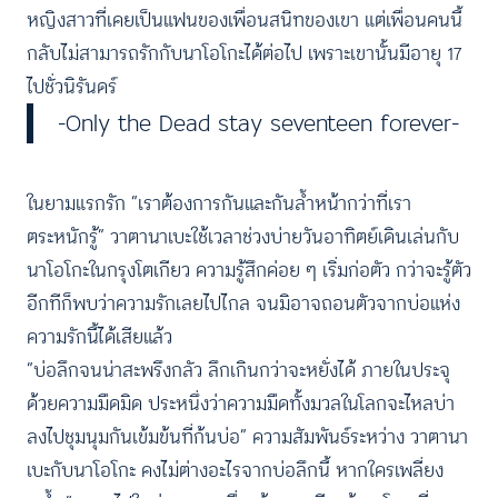
หญิงสาวที่เคยเป็นแฟนของเพื่อนสนิทของเขา แต่เพื่อนคนนี้
กลับไม่สามารถรักกับนาโอโกะได้ต่อไป เพราะเขานั้นมีอายุ 17
ไปชั่วนิรันดร์
-Only the Dead stay seventeen forever-
ในยามแรกรัก “เราต้องการกันและกันล้ำหน้ากว่าที่เรา
ตระหนักรู้” วาตานาเบะใช้เวลาช่วงบ่ายวันอาทิตย์เดินเล่นกับ
นาโอโกะในกรุงโตเกียว ความรู้สึกค่อย ๆ เริ่มก่อตัว กว่าจะรู้ตัว
อีกทีก็พบว่าความรักเลยไปไกล จนมิอาจถอนตัวจากบ่อแห่ง
ความรักนี้ได้เสียแล้ว
“บ่อลึกจนน่าสะพรึงกลัว ลึกเกินกว่าจะหยั่งได้ ภายในประจุ
ด้วยความมืดมิด ประหนึ่งว่าความมืดทั้งมวลในโลกจะไหลบ่า
ลงไปชุมนุมกันเข้มข้นที่ก้นบ่อ” ความสัมพันธ์ระหว่าง วาตานา
เบะกับนาโอโกะ คงไม่ต่างอะไรจากบ่อลึกนี้ หากใครเพลี่ยง