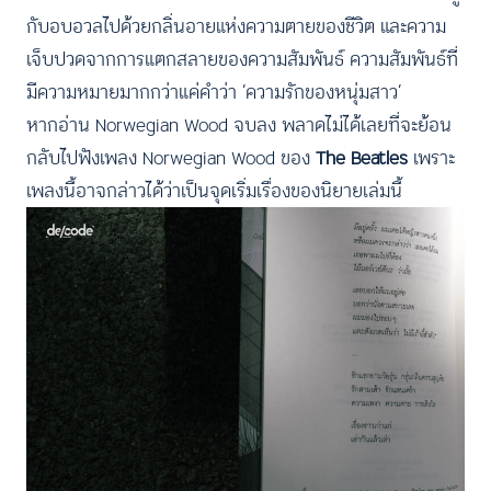
กับอบอวลไปด้วยกลิ่นอายแห่งความตายของชีวิต และความ
เจ็บปวดจากการแตกสลายของความสัมพันธ์ ความสัมพันธ์ที่
มีความหมายมากกว่าแค่คำว่า ‘ความรักของหนุ่มสาว’
หากอ่าน Norwegian Wood จบลง พลาดไม่ได้เลยที่จะย้อน
กลับไปฟังเพลง Norwegian Wood ของ
The Beatles
เพราะ
เพลงนี้อาจกล่าวได้ว่าเป็นจุดเริ่มเรื่องของนิยายเล่มนี้