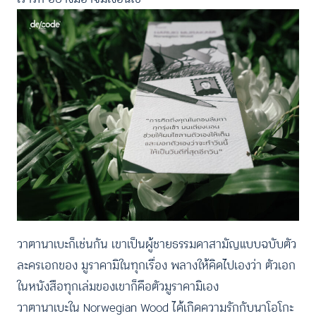
วาตานาเบะก็เช่นกัน เขาเป็นผู้ชายธรรมดาสามัญแบบฉบับตัว
ละครเอกของ มูราคามิในทุกเรื่อง พลางให้คิดไปเองว่า ตัวเอก
ในหนังสือทุกเล่มของเขาก็คือตัวมูราคามิเอง
วาตานาเบะใน Norwegian Wood ได้เกิดความรักกับนาโอโกะ