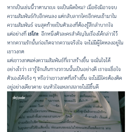
หากเป็นเช่นนี้วาตานาเบะ จะเป็นผิดไหม? เมื่อยังมิอาจจบ
ความสัมพันธ์กับอีกคนลง แต่กลับลากใครอีกคนเข้ามาใน
ความสัมพันธ์ จนสุดท้ายเป็นตัวเองที่ต้องรู้สึกลำบากใจ
แต่อย่างที่
เรโกะ
อีกหนึ่งตัวละครสำคัญในเรื่องได้กล่าวไว้
หากความรักนั้นก่อเกิดจากความจริงใจ จะไม่มีผู้ใดหลงอยู่ใน
เขาวงกต
แต่เขาวงกตแห่งความสัมพันธ์ที่เราสร้างขึ้น จะมั่นใจได้
อย่างไรว่า เรารู้จักเส้นทางวกวนนั้นเป็นอย่างดี เราจะเชื่อใจ
ตัวเองได้จริง ๆ หรือว่าเขาวงกตที่สร้างขึ้น จะไม่มีใครต้องติด
อยู่อย่างเดียวดาย จนหัวใจแหลกสลายไม่มีชิ้นดี