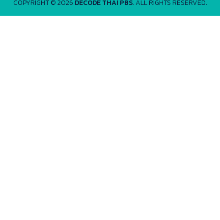
COPYRIGHT © 2026
DECODE THAI PBS
. ALL RIGHTS RESERVED.