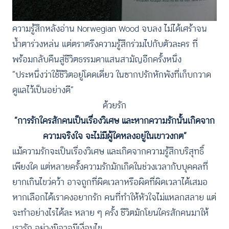
ความรู้สึกหลังอ่าน Norwegian Wood จบลง ไม่ได้เศร้าจน
น้ำตาร่วงหล่น แต่ตราตรึงความรู้สึกร่วมไปกับตัวละคร ที่
พร้อมกลับคืนสู่ชีวิตธรรมดาแสนสามัญอีกครั้งหนึ่ง
“ประหนึ่งว่าใช้ชีวิตอยู่โดดเดี่ยว ในซากปรักหักพังที่เก็บกวาด
ดูแลไว้เป็นอย่างดี”
ด้วยรัก
“การรักใครสักคนเป็นเรื่องวิเศษ และหากความรักนั้นเกิดจาก
ความจริงใจ จะไม่มีผู้ใดหลงอยู่ในเขาวงกต”
แม้ความรักจะเป็นเรื่องวิเศษ และเกิดจากความรู้สึกบริสุทธิ์
เพียงใด แต่หลายครั้งความรักมักเกิดในช่วงเวลากับบุคคลที่
ยากเกินไขว่คว้า อาจถูกที่ผิดเวลาหรือผิดที่ผิดเวลาได้เสมอ
หากเลือกได้เราคงอยากรัก คนที่ทำให้หัวใจไม่แหลกสลาย แต่
จะทำอย่างไรได้ละ หลาย ๆ ครั้ง ชีวิตมักโยนใครสักคนมาให้
เรารัก อย่างมิอาจมีเงื่อนไข