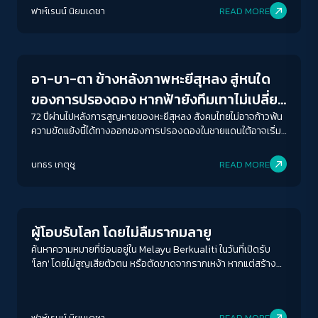
ฟาห์เรนน์ นิยมเดชา
READ MORE
Crack Politics
อา-บา-ตา ข้างหลังภาพหะยีสุหลง สู่หนใด
ของการปรองดอง หากฟ้ายังทึมเทาไม่เปลี่ยน
สี
72 ปีผ่านไปหลังการสูญหายของหะยีสุหลง สังคมไทยไม่อาจก้าวพ้น
ความขัดแย้งนี้ได้ทางออกของการปรองดองในชายแดนใต้อาจเริ่ม
ต้นที่นี่ ที่ซึ่งรัฐไทยจะยอมรับความหลากหลาย และอัตลักษณ์ของ
ACCESS
IBILITY
ผู้คนในฐานะมนุษย์ไม่ใช่ภัยคุกคามของรัฐ
นทธร เกตุชู
READ MORE
Human Rights
ขนาดตัวอักษร
A-
A
A+
A++
ผู้โอบรับโลก โดยไม่ลืมรากมลายู
ระยะห่างข้อความ
ค้นหาความหมายที่ซ่อนอยู่ใน Melayu Berkualiti ในวันที่เปิดรับ
'โลก' โดยไม่สูญเสียตัวตน หรือตัดขาดจากรากเหง้า หากแต่สร้าง
ปกติ
มาก
มากที่สุด
ความหมายใหม่ให้กับสิ่งที่ตัวเองมีอยู่
ปรับสีสำหรับตาบอดสี
ฟาห์เรนน์ นิยมเดชา
READ MORE