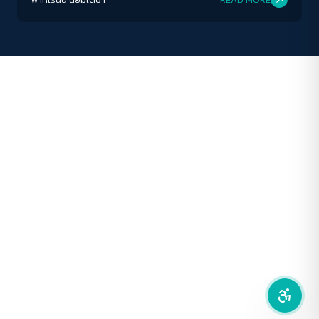
ปิด
Protan
Deutan
Tritan
คอนทราสต์สูง
โหมดขาวดำ
ฟอนต์อ่านง่าย
เน้นลิงก์
เน้นกรอบ Focus
ซ่อนรูปภาพ
ลดการเคลื่อนไหว