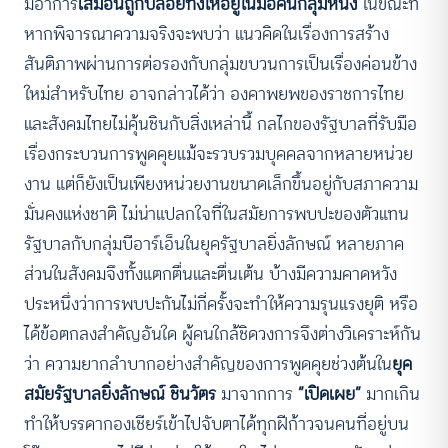
มีอาการ
เสมือนถูกปล่อยทิ้งให้อยู่ในมือคนกลุ่มหนึ่ง
ในขณะที่
หากพิจารณาความจริงจะพบว่า แนวคิดในเรื่องการสร้าง
สันติภาพผ่านการต่อรองกับกลุ่มขบวนการเป็นเรื่องค่อนข้าง
ใหม่สำหรับไทย อาจกล่าวได้ว่า องคาพยพของราชการไทย
และสังคมไทยไม่คุ้นชินกับสิ่งเหล่านี้ กลไกของรัฐบาลที่รับมือ
เรื่องกระบวนการพูดคุยแม้จะรวบรวมบุคคลจากหลายหน่วย
งาน แต่ก็ยังเป็นเพียงหน่วยงานขนาดเล็กขึ้นอยู่กับสภาความ
มั่นคงแห่งชาติ ไม่น่าแปลกใจที่ในสมัยการพบปะของตัวแทน
รัฐบาลกับกลุ่มบีอาร์เอ็นในยุครัฐบาลยิ่งลักษณ์ หลายภาค
ส่วนในสังคมจึงทั้งแตกตื่นและตื่นเต้น บ้างมีความคาดหวัง
ประหนึ่งว่าการพบปะกันไม่กี่ครั้งจะทำให้ความรุนแรงยุติ หรือ
ได้ข้อตกลงสำคัญอันใด ผู้คนใกล้ชิดวงการจึงต่างวิเคราะห์กัน
ว่า ความยากลำบากอย่างสำคัญของการพูดคุยช่วงต้นใน
ยุค
สมัยรัฐบาลยิ่งลักษณ์ ชินวัตร
มาจากการ
“เปิดเผย”
มากเกิน
ทำให้บรรดากองเชียร์เข้าไปจับตาได้ทุกฝีก้าวจนคนที่อยู่บน