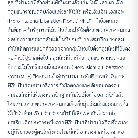
สุด ที่ผ่านมามีตัวอย่างให้เห็นมาแล้ว เช่น ในมินดาเนา เมื่อ
กลุ่มแนวร่วมปลดปล่อยแห่งชาติโมโร หรือเอ็มเอ็นแอลเอฟ
(Moro National Liberation Front / MNLF) ทำข้อตกลง
สันติภาพกับรัฐบาลฟิลิปปินส์และได้จัดตั้งเขตปกครองตนเอง
ผลของการเจรจากลับไม่เป็นที่ยอมรับของสมาชิกบางกลุ่ม
ทำให้เกิดการแแยกตัวออกจากกลุ่มใหญ่ไปตั้งกลุ่มใหม่ที่ยังคง
ต่อต้านรัฐบาลต่อไป กลุ่มใหม่ที่ว่าก็คือกลุ่มแนวร่วมปลดแอก
อิสลามโมโรหรือเอ็มไอแอลเอฟ (Moro Islamic Liberation
Front/MILF) ซึ่งต่อมาเข้าสู่กระบวนการสันติภาพกับรัฐบาล
ฟิลิปปินส์จนนำมาซึ่งการทำข้อตกลงและได้เขตปกครอง
ตนเองใหม่ที่เพิ่งลงหลักปักฐานกันไปเมื่อเกือบสามปีที่แล้ว
โดยรวมเอาเขตปกครองตนเองเดิมที่กลุ่มเอ็มเอ็นแอลเอฟตั้ง
ไว้เข้าไปด้วย เรียกว่ากว่าจะเข้าที่ก็เสียเวลากันไปมากโข
บทเรียนอีกประการหนึ่งจากฟิลิปปินส์ที่น่าสนใจคือเรื่องของ
ปฏิกิริยาของผู้คนในสังคมส่วนที่เหลือ หลังจากที่เจรจาต่อ