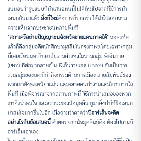
แน่นอนว่ารูปแบบที่นำเสนอหนนี้ไม่ได้ใหม่ไปจากที่มีการนำ
เสนอกันมาแล้ว
สิ่งที่ใหม่
คือการที่บอกว่า ได้นำไปสอบถาม
ความเห็นจากประชาชนหลายพื้นที่
“สภาเครือข่ายปัญญาชนจังหวัดชายแดนภาคใต้”
ถอดรหัส
แล้วก็คือกลุ่มอดีตนักศึกษามุสลิมในกรุงเทพฯ โดยเฉพาะกลุ่ม
ที่เคยเรียนมหาวิทยาลัยรามคำแหงในนามกลุ่ม พีเอ็นวาย
(PNY) ที่ต่อมากลายเป็น พีเอ็นวายเอส (PNYS) อันเป็นการ
รวมกลุ่มของนศ.ที่ทำกิจกรรมด้านการเมือง สายสัมพันธ์ของ
พวกเขายังคงเหนียวแน่น และหลายคนทำงานและมีบทบาทใน
พื้นที่ เมื่อพิจารณาจากสถานภาพนี้ วิธีการนำเสนอของพวก
เขาจึงน่าสนใจ และสถานะของนัจมุดดีน อูมายิ่งทำให้ข้อเสนอ
น่าสนใจมากขึ้นไปอีก เมื่อถามว่าคาดว่า
บีอาร์เอ็นจะคิด
อย่างไรกับข้อเสนอนี้
คำตอบจากนัจมุดดีนก็คือ ต้องไปถามบี
อาร์เอ็นเอาเอง