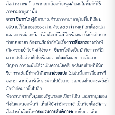
สื่อสารภาพกว้าง พวกเขาเลือกที่จะพูดกับคนในพื้นที่ที่ใช้
ภาษามลายูเท่านั้น
ฮารา ชินทาโร
ผู้เชี่ยวชาญด้านภาษามาลายูในพื้นที่เขียน
อธิบายไว้ในFacebook ส่วนตัวของเขาว่า เหตุที่เขาต้องแปล
แถลงการณ์ของบีอาร์เอ็นโดยที่ไม่มีใครร้องขอ ทั้งยังเป็นการ
ทำแบบอาสา ก็เพราะข้อจำกัดในเรื่อง
การสื่อสาร
อาจทำให้
เกิดความเข้าใจผิดได้ง่าย ๆ
ชินทาโร
ถือเป็นนักวิชาการที่มี
ความสนใจส่วนตัวในเรื่องความขัดแย้งและการคลี่คลาย
ปัญหา อาจจะนับได้ว่าเป็นความโชคดีของสังคมไทยที่มีนัก
วิชาการเช่นนี้ทำหน้าที่
อาสาช่วยแปล
ไม่เช่นนั้นการสื่อสารที่
ออกมาจากบีอาร์เอ็นส่งผ่านไปยังสาธารณะของไทยคงจะยิ่งมี
ข้อจำกัดมากขึ้นไปอีก
พิจารณาจากทั้งมุมของรัฐบาลและบีอาร์เอ็น และจากมุมของ
ทั้งในและนอกพื้นที่ เห็นได้ชัดว่ามีความจำเป็นที่จะต้องมีการ
สื่อสารกันในเรื่อง
กระบวนการสันติภาพ
มากขึ้นกว่าเดิม