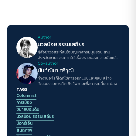
Author
นวลน้อย ธรรมเสถียร
ผู้สื่อข่าวอิสระที่สนใจปัญหาสิทธิมนุษยชน สาม
จังหวัดชายแดนภาคใต้ เรื่องราวของความขัดแย้ง
และการสร้างสันติภาพ
Co-author
นันท์ณิชา ศรีวุฒิ
ทำงานอะไรก็ได้ที่ใช้การออกแบบและศิลปะสร้าง
วัฒนธรรมการคิดเชิงวิพากษ์เพื่อการเปลี่ยนแปลง
TAGS
ของสังคมให้กับคนรุ่นใหม่ในเมืองเล็กๆ
Columnist
การเมือง
ขยายประเด็น
นวลน้อย ธรรมเสถียร
บีอาร์เอ็น
สันติภาพ