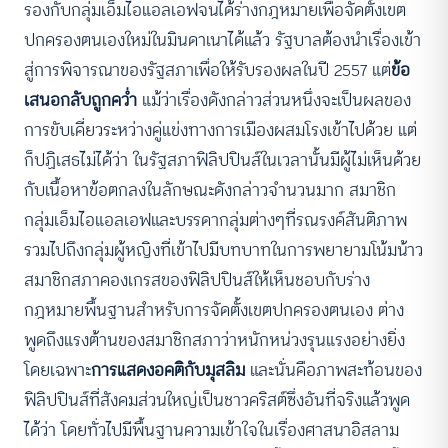
รองกับกลุ่มเอ็มไอแอลเอฟจนได้ร่างกฎหมายเพื่อจัดตั้งเขต
ปกครองตนเองใหม่ในมินดาเนาได้แล้ว รัฐบาลต้องนำเรื่องเข้า
สู่การพิจารณาของรัฐสภาเพื่อให้รับรองผลในปี 2557 แต่
ข้อ
เสนอกลับถูกคว่ำ
แม้ว่าเรื่องดังกล่าวส่วนหนึ่งจะเป็นผลของ
การขับเคี่ยวระหว่างคู่แข่งทางการเมืองผสมโรงเข้าไปด้วย แต่
ก็ปฏิเสธไม่ได้ว่า ในรัฐสภาฟิลิปปินส์ในเวลานั้นมีผู้ไม่เห็นด้วย
กับเนื้อหาข้อตกลงในลักษณะดังกล่าวจำนวนมาก สมาชิก
กลุ่มเอ็มไอแอลเอฟและบรรดากลุ่มต่างๆที่รณรงค์สันติภาพ
รวมไปถึงกลุ่มผู้หญิงที่เข้าไปมีบทบาทในการพยายามโน้มน้าว
สมาชิกสภาคองเกรสของฟิลิปปินส์ให้เห็นชอบกับร่าง
กฎหมายพื้นฐานสำหรับการจัดตั้งเขตปกครองตนเอง ต่าง
พูดถึงแรงต้านของสมาชิกสภาว่าหนักหน่วงรุนแรงอย่างยิ่ง
โดยเฉพาะ
การแสดงอคติกับมุสลิม
และนั่นคือภาพสะท้อนของ
ฟิลิปปินส์ที่สังคมส่วนใหญ่เป็นชาวคริสต์ซึ่งอันที่จริงแล้วพูด
ได้ว่า โดยทั่วไปมีพื้นฐานความเข้าใจในเรื่องศาสนาอิสลาม