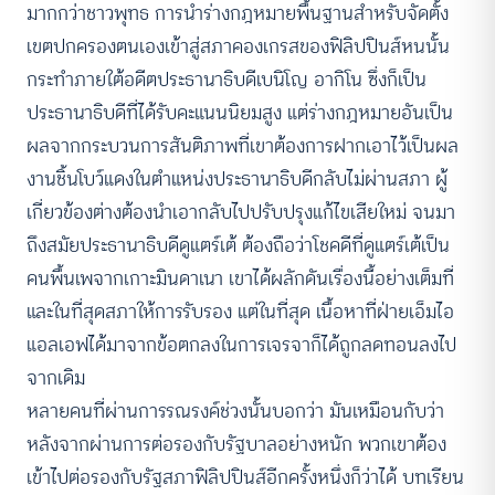
มากกว่าชาวพุทธ การนำร่างกฎหมายพื้นฐานสำหรับจัดตั้ง
เขตปกครองตนเองเข้าสู่สภาคองเกรสของฟิลิปปินส์หนนั้น
กระทำภายใต้อดีตประธานาธิบดีเบนิโญ อากิโน ซึ่งก็เป็น
ประธานาธิบดีที่ได้รับคะแนนนิยมสูง แต่ร่างกฎหมายอันเป็น
ผลจากกระบวนการสันติภาพที่เขาต้องการฝากเอาไว้เป็นผล
งานชิ้นโบว์แดงในตำแหน่งประธานาธิบดีกลับไม่ผ่านสภา ผู้
เกี่ยวข้องต่างต้องนำเอากลับไปปรับปรุงแก้ไขเสียใหม่ จนมา
ถึงสมัยประธานาธิบดีดูแตร์เต้ ต้องถือว่าโชคดีที่ดูแตร์เต้เป็น
คนพื้นเพจากเกาะมินดาเนา เขาได้ผลักดันเรื่องนี้อย่างเต็มที่
และในที่สุดสภาให้การรับรอง แต่ในที่สุด เนื้อหาที่ฝ่ายเอ็มไอ
แอลเอฟได้มาจากข้อตกลงในการเจรจาก็ได้ถูกลดทอนลงไป
จากเดิม
หลายคนที่ผ่านการรณรงค์ช่วงนั้นบอกว่า มันเหมือนกับว่า
หลังจากผ่านการต่อรองกับรัฐบาลอย่างหนัก พวกเขาต้อง
เข้าไปต่อรองกับรัฐสภาฟิลิปปินส์อีกครั้งหนึ่งก็ว่าได้ บทเรียน