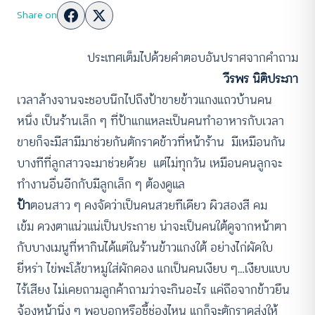
Share on
ประเทศเต็มไปด้วยคำตอบอันปราศจากคำถาม
วีรพร นิติประภา
เวลาล้างจานจะชอบนึกไปถึงป้าขายข้าวแกงแถวบ้านคน
หนึ่ง เป็นร้านเล็ก ๆ ที่ป้าแกแหละเป็นคนทำอาหารกับเวลา
ขายก็จะมีสามีมาช่วยกันตักราดข้าวที่หน้าร้าน มีเหมือนกัน
บางทีที่ลูกสาวจะมาช่วยด้วย แต่ไม่ทุกวัน เหมือนคนลูกจะ
ทำงานอื่นอีกกับมีลูกเล็ก ๆ ต้องดูแล
ป้า
ตอนสาว ๆ คงจัดว่าเป็นคนสวยทีเดียว ผิวสองสี คม
เข้ม ดวงตาแน่วแน่เป็นประกาย น่าจะเป็นคนใต้ดูจากหน้าตา
กับบางเมนูที่หากินได้แต่ในร้านข้าวแกงใต้ อย่างไก่ผัดใบ
ยี่หร่า ไข่พะโล้ขาหมูใส่ผักดอง แกเป็นคนเงียบ ๆ…เงียบแบบ
ไร้เสียง ไม่เคยถามลูกค้าถามว่าจะกินอะไร แค่ถือจากข้าวยืน
จ้องหน้านิ่ง ๆ พอบอกหรือชี้ช่องไหน แกก็จะตักราดส่งให้