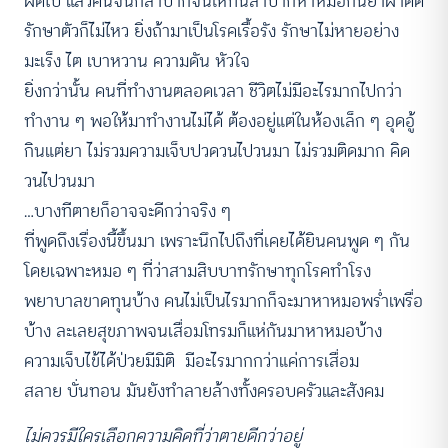
ผิดไป แล้วคนจนก็ลำบากจนให้ทนลำบากหาหมอกินยาผ่าตัด
รักษาตัวก็ไม่ไหว ยิ่งถ้ามาเป็นโรคเรื้อรัง รักษาไม่หายอย่าง
มะเร็ง ไต เบาหวาน ความดัน หัวใจ
ยิ่งกว่านั้น คนที่ทำงานตลอดเวลา ชีวิตไม่มีอะไรมากไปกว่า
ทำงาน ๆ พอให้มาทำงานไม่ได้ ต้องอยู่แต่ในห้องเล็ก ๆ อุดอู้
กินแต่ยา ไม่รวมความเจ็บปวดวนไปวนมา ไม่รวมติดมาก คิด
วนไปวนมา
…บางทีตายก็อาจจะดีกว่าจริง ๆ
ที่พูดถึงเรื่องนี้ขึ้นมา เพราะนึกไปถึงที่เคยได้ยินคนพูด ๆ กัน
โดยเฉพาะหมอ ๆ ที่ว่าสามสิบบาทรักษาทุกโรคทำโรง
พยาบาลขาดทุนบ้าง คนไม่เป็นไรมากก็จะมาหาหมอพร่ำเพรื่อ
บ้าง ละเลยสุขภาพจนเสื่อมโทรมก็แห่กันมาหาหมอบ้าง
ความเจ็บไข้ได้ป่วยมีมิติ มีอะไรมากกว่าแค่การเสื่อม
สลาย บั่นทอน มันยังทำลายล้างทั้งครอบครัวและสังคม
ไม่ควรมีใครเลือกความคิดที่ว่าตายดีกว่าอยู่