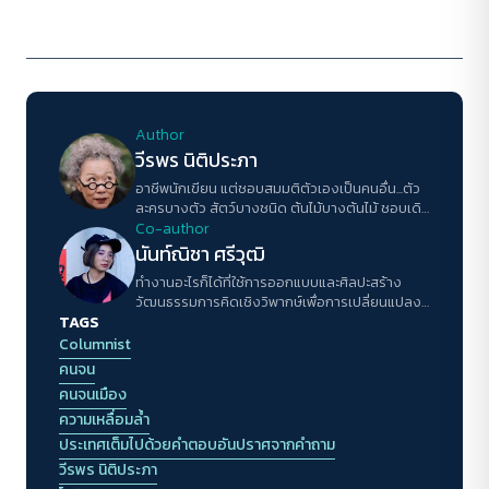
Author
วีรพร นิติประภา
อาชีพนักเขียน แต่ชอบสมมติตัวเองเป็นคนอื่น...ตัว
ละครบางตัว สัตว์บางชนิด ต้นไม้บางต้นไม้ ชอบเดิน
ทางในหัวโดยไม่ต้องเคลื่อนย้ายตัวไปไหน ไม่ชอบ
Co-author
เวลาต้องตอบคำถามประเภทที่ไม่รู้ว่าคนถามจะรู้ไป
นันท์ณิชา ศรีวุฒิ
ทำไม กับถูกให้อธิบายตัวเอง
ทำงานอะไรก็ได้ที่ใช้การออกแบบและศิลปะสร้าง
วัฒนธรรมการคิดเชิงวิพากษ์เพื่อการเปลี่ยนแปลง
TAGS
ของสังคมให้กับคนรุ่นใหม่ในเมืองเล็กๆ
Columnist
คนจน
คนจนเมือง
ความเหลื่อมล้ำ
ประเทศเต็มไปด้วยคำตอบอันปราศจากคำถาม
วีรพร นิติประภา