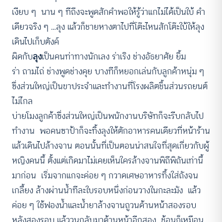
เงียบ ๆ นาน ๆ ทีถึงจะพูดสักคำพอให้รู้ว่าแกไม่ได้เป็นใบ้ คำ
เดียวจริง ๆ …ลุง แล้วก็ชายหางตาไปที่โต๊ะไหนสักโต๊ะใบ้ให้ลุง
เดินไปเก็บตังค์
ผิดกับ
ลุง
เป็นคนท่าทางนักเลง ร่าเริง ช่างอัธยาศัย ยิ้ม
ร่า ถามไถ่ ช่างพูดช่างคุย บางทีก็หยอกเล่นกับลูกค้าหนุ่ม ๆ
ซึ่งส่วนใหญ่เป็นขาประจำและทำงานที่โรงผลิตชิ้นส่วนรถยนต์
ไม่ไกล
บ่ายโมงลูกค้าซึ่งส่วนใหญ่เป็นพนักงานบริษัทก็จะรีบกลับไป
ทำงาน พอคนซาป้าก็จะทิ้งลุงให้ตักอาหารคนเดียวที่หน้าร้าน
แล้วเดินไปล้างจาน ตอนนั้นที่เป็นตอนน่าสนใจที่สุดเกี่ยวกับผู้
หญิงคนนี้ ตั้งแต่เกิดมาไม่เคยเห็นใครล้างจานพิถีพิถันเท่านี้
มาก่อน เริ่มจากแกจะค่อย ๆ กวาดเศษอาหารทิ้งใส่ถังจน
เกลี้ยง ล้างผ่านน้ำทีละใบรอบหนึ่งก่อนวางในกะละมัง แล้ว
ค่อย ๆ ใช้ฟองน้ำและน้ำยาล้างจานถูวนด้านหน้าสองรอบ
หลังสองรอบ แล้ววนกลับมาด้านหน้าอีกสอง ช้อนก็เหมือน