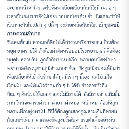
จะบากหน้าหาใคร จะไปพึ่งพาเบียดเบียนกันก็ใช่ที่ เผลอ ๆ
เวลาเป็นอะไรเขายังไม่เอ่ยปากบอกใครด้วยซ้ำ รังแต่จะทำให้
เป็นห่วงกันไปเปล่า ๆ ปลี้ ๆ จะช่วยเหลือกันก็ใช่ว่ามี
ทุกคนมี
ภาระความลำบาก
วันไหนต้องไปหาหมอก็คือไม่ได้ทำงานหรือขายของ ร้านต้อง
หยุด ขาดรายได้ ถ้าต้องผ่าตัดหรือนอนโรงพยาบาลก็คือต้อง
หยุดไปหลายวัน ลูกค้าก็หายหมดอีก หลายคนบัตรรักษา
พยาบาลยังระบุตามภูมิลำเนาเอาด้วย ซึ่งดูเหมือนจะได้ยินว่า
เพิ่งเปลี่ยนให้เข้ารับรักษาได้ทุกที่เร็ว ๆ นี้เอง แต่ไม่แน่ใจ
เงื่อนไข และไม่แน่ใจว่าคนทั่ว ๆ ไปได้รับข่าวสารทั่วถึง
ที่แน่ ๆ คือป่วยไข้นอกจากจะไม่มีรายได้ ยังมีรายจ่ายเพิ่มขึ้น
มาก ไหนจะค่ารถค่ารา ค่ายา ค่าหมอ หนักหนาต้องให้ลูก
หลานเพื่อนฝูงพาไป…ทีนี้ก็ต้องคูณสองคูณสามเงินที่หายไป
กันเลยทีเดียว ค่าครองชีพสูงปรี๊ดในค่าแรงต่ำเตี้ยอย่างใน
กรุงเทพฯ ไม่อนุญาตให้ใครขาดงานได้ทั้งนั้น เงินเก็บสำรอง