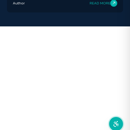
Author
READ MORE
ปิด
Protan
Deutan
Tritan
คอนทราสต์สูง
โหมดขาวดำ
ฟอนต์อ่านง่าย
เน้นลิงก์
เน้นกรอบ Focus
ซ่อนรูปภาพ
ลดการเคลื่อนไหว