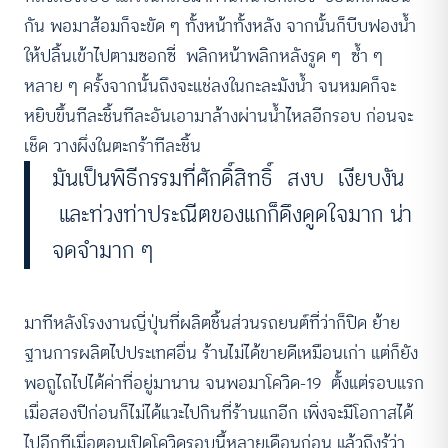
กัน พอมาส้อมก็จะขัด ๆ ทั้งหน้าทั้งหลัง จากนั้นก็บีบฟองน้ำ
ให้ปลิ้นเข้าไปตามซอกซี่ พลิกหน้าพลิกหลังรูด ๆ ซ้ำ ๆ
หลาย ๆ ครั้งจากนั้นถึงจะแช่ลงในกะละมังน้ำ จนหมดก็จะ
หยิบขึ้นทีละชิ้นทีละอันเอามาล้างผ่านน้ำไหลอีกรอบ ก่อนจะ
เช็ด วางผึ่งในตะกร้าทีละชิ้น
มันเป็นพิธีกรรมที่ศักดิ์สิทธิ์ สงบ เงียบงัน
และท่วงท่าประณีตของแกก็ดึงดูดใจมาก น่า
จดจำมาก ๆ
มาทีหลังโรงงานญี่ปุ่นที่ผลิตชิ้นส่วนรถยนต์ที่ว่าก็ปิด ย้าย
ฐานการผลิตไปประเทศอื่น ร้านไม่ได้ขายดีเหมือนเก่า แต่ก็ยัง
พอถูไถไปได้ค่าที่อยู่มานาน จนพอมาโควิด-19 ตั้งแต่รอบแรก
เมื่อสองปีก่อนก็ไม่ได้แวะไปกินที่ร้านแกอีก เพิ่งจะมีโอกาสได้
ไปอีกทีเมื่อตอนเปิดโควิดรอบนี้หลายเดือนก่อน แล้วถึงรู้ว่า