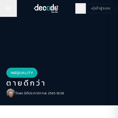
เข้าสู่ระบบ
INEQUALITY
ต า ย ดี ก ว่ า
วีรพร นิติประภา
01 ก.พ. 2565 18:38