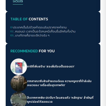
โควิด19
TABLE OF
CONTENTS
01
ประเทศเต็มไปด้วยคำตอบอันปราศจากคำถาม
02
…คนจนน่ะ เวลาเป็นอะไรคนหนึ่งก็จนขึ้นอีกกันทั้งบ้าน
03
…บางทีตายก็อาจจะดีกว่าจริง ๆ
RECOMMENDED
FOR YOU
ชาติที่เพิ่งสร้าง ‘สองฝั่งโขงเป็นของเรา’
จากศาสนาถึงสินค้าแบรนด์เนม ความหรูหราที่กำลังล้ม
เหลวของ ‘เครื่องมือสุขภาพจิต’
สืบจากกากพิษ ปราจีนฯ โยงสระแก้ว ‘หลักฐาน’ สำคัญที่
ถูกปล่อยให้ลอยนวล