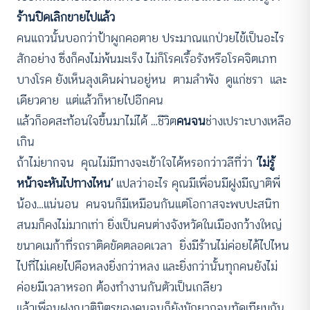
ร้านปิดเลิกขายไปแล้ว
คนแถวนั้นบอกว่าป้าผูกคอตาย ประมาณแกป่วยไข้เป็นอะไร
สักอย่าง ซึ่งก็คงไม่พ้นมะเร็ง ไม่ก็โรคเรื้อรังหรือโรคจิตเภท
บางโรค ยังเห็นลุงเดินผ่านอยู่หน ตามลำพัง ดูแก่ชรา และ
เดียวดาย แต่แล้วก็หายไปอีกคน
แล้วก็อดสะท้อนใจขึ้นมาไม่ได้ …ชีวิต
คนจน
ช่างเปราะบางเหลือ
เกิน
ถ้าไม่ยากจน คุณไม่มีทางจะเข้าใจได้หรอกว่าวลีที่ว่า
‘ไม่รู้
หน้าจะหันไปทางไหน’
แปลว่าอะไร คุณมีเพื่อนมีฝูงมีญาติพี่
น้อง…แน่นอน คนจนก็มีเหมือนกันแต่โอกาสจะพบปะสนิท
สนมก็คงไม่มากเท่า ยิ่งเป็นคนต่างจังหวัดในเมืองกว้างใหญ่
ขนาดเมก้าที่รถราติดขัดตลอดเวลา ยิ่งมีร้านไม่ค่อยได้ไปไหน
ไปที่ไม่เคยไปคือหลงยิ่งกว่าหลง และยิ่งกว่านั้นทุกคนยังไม่
ค่อยมีเวลาหรอก ต้องทำงานกันตัวเป็นเกลียว
แล้วเพื่อนฝูงญาติมิตรของคนจนก็ยังมักยากจนทัดเทียมกัน