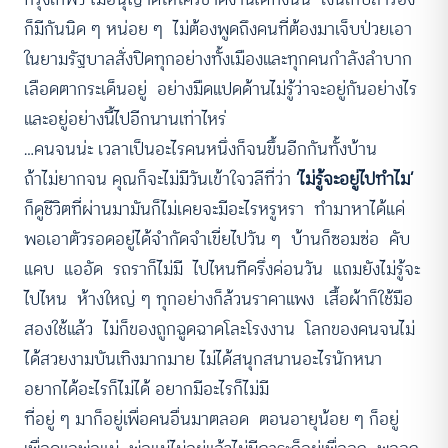
ก็มีกันนิด ๆ หน่อย ๆ ไม่ต้องพูดถึงคนที่ต้องมาเจ็บป่วยเอา
ในยามรัฐบาลสั่งปิดทุกอย่างทั้งเมืองและทุกคนกำลังลำบาก
เลือดตากระเด็นอยู่ อย่างมืดแปดด้านไม่รู้ว่าจะอยู่กันอย่างไร
และอยู่อย่างนี้ไปอีกนานเท่าไหร่
…คนจนน่ะ เวลาเป็นอะไรคนหนึ่งก็จนขึ้นอีกกันทั้งบ้าน
ถ้าไม่ยากจน คุณก็จะไม่มีวันเข้าใจวลีที่ว่า
‘ไม่รู้จะอยู่ไปทำไม’
ก็ดูชีวิตที่ผ่านมามันก็ไม่เคยจะมีอะไรหรูหรา ทำมาหาได้แค่
พอเอาตัวรอดอยู่ได้จำกัดจำเขี่ยไปวัน ๆ บ้านก็ซอมซ่อ คับ
แคบ แออัด รถราก็ไม่มี ไปไหนทีครึ่งค่อนวัน แถมยังไม่รู้จะ
ไปไหน ห้างใหญ่ ๆ ทุกอย่างก็ล้วนราคาแพง เสื้อผ้าก็ใช้มือ
สองใช้แล้ว ไม่ก็ของถูกฉูดฉาดโละโรงงาน โลกของคนจนไม่
ได้สวยงามบันเทิงมากมาย ไม่ได้สนุกสนานอะไรนักหนา
อยากได้อะไรก็ไม่ได้ อยากมีอะไรก็ไม่มี
ที่อยู่ ๆ มาก็อยู่เพื่อคนอื่นมาตลอด ตอนอายุน้อย ๆ ก็อยู่