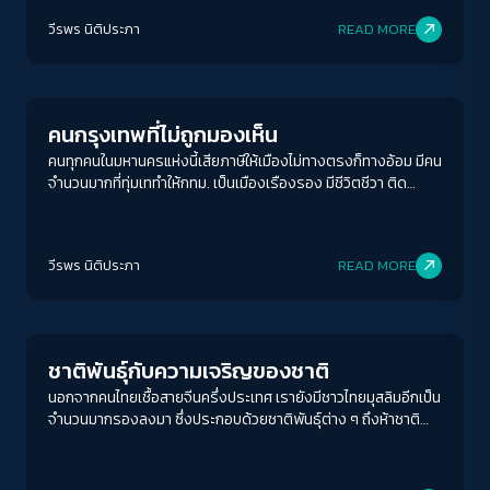
ปัญหาต่างหาก
วีรพร นิติประภา
READ MORE
Columnist
คนกรุงเทพที่ไม่ถูกมองเห็น
คนทุกคนในมหานครแห่งนี้เสียภาษีให้เมืองไม่ทางตรงก็ทางอ้อม มีคน
จำนวนมากที่ทุ่มเททำให้กทม. เป็นเมืองเรืองรอง มีชีวิตชีวา ติด
อันดับเมืองน่าอยู่ เป็นเมืองสุดสวย แต่กลับกลายเป็นผู้รองรับ
สารพัดปัญหาของเมืองเอาไว้เต็ม ๆ โดยไม่เคยถูกมองเห็น
ACCESS
IBILITY
วีรพร นิติประภา
READ MORE
Columnist
ขนาดตัวอักษร
A-
A
A+
A++
ชาติพันธุ์กับความเจริญของชาติ
ระยะห่างข้อความ
นอกจากคนไทยเชื้อสายจีนครึ่งประเทศ เรายังมีชาวไทยมุสลิมอีกเป็น
จำนวนมากรองลงมา ซึ่งประกอบด้วยชาติพันธุ์ต่าง ๆ ถึงห้าชาติ
ปกติ
มาก
มากที่สุด
จากอินเดีย เปอร์เซีย มลายู ตะวันออกกลาง และยังมีคนไทยเชื้อสาย
อินเดีย เวียดนาม ลาว ชวา พม่า มอญ เขมร โปรตุเกส ญี่ปุ่น เดินทาง
ปรับสีสำหรับตาบอดสี
เข้าออกประเทศระลอกแล้วระลอกเล่า