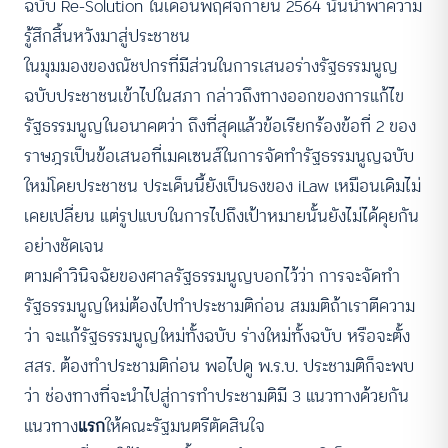
ฉบับ Re-Solution ในเดือนพฤศจิกายน 2564 นั่นนำพาความ
รู้สึกสิ้นหวังมาสู่ประชาชน
ในมุมมองของณัชปกรที่มีส่วนในการเสนอร่างรัฐธรรมนูญ
ฉบับประชาชนเข้าไปในสภา กล่าวถึงทางออกของการแก้ไข
รัฐธรรมนูญในอนาคตว่า ถึงที่สุดแล้วข้อเรียกร้องข้อที่ 2 ของ
ราษฎรเป็นข้อเสนอที่เมคเซนส์ในการจัดทำรัฐธรรมนูญฉบับ
ใหม่โดยประชาชน ประเด็นนี้ยังเป็นธงของ iLaw เหมือนเดิมไม่
เคยเปลี่ยน แต่รูปแบบในการไปถึงเป้าหมายนั้นยังไม่ได้คุยกัน
อย่างชัดเจน
ตามคำวินิจฉัยของศาลรัฐธรรมนูญบอกไว้ว่า การจะจัดทำ
รัฐธรรมนูญใหม่ต้องไปทำประชามติก่อน สมมติถ้าเราตีความ
ว่า จะแก้รัฐธรรมนูญใหม่ทั้งฉบับ ร่างใหม่ทั้งฉบับ หรือจะตั้ง
สสร. ต้องทำประชามติก่อน พอไปดู พ.ร.บ. ประชามติก็จะพบ
ว่า ช่องทางที่จะนำไปสู่การทำประชามติมี 3 แนวทางด้วยกัน
แนวทาง
แรก
ให้คณะรัฐมนตรีตัดสินใจ