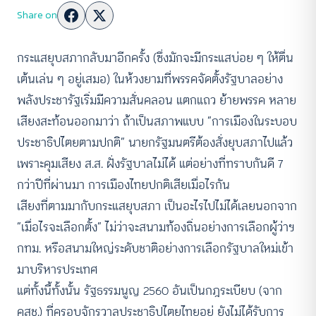
Share on
กระแสยุบสภากลับมาอีกครั้ง (ซึ่งมักจะมีกระแสบ่อย ๆ ให้ตื่น
เต้นเล่น ๆ อยู่เสมอ) ในห้วงยามที่พรรคจัดตั้งรัฐบาลอย่าง
พลังประชารัฐเริ่มมีความสั่นคลอน แตกแถว ย้ายพรรค หลาย
เสียงสะท้อนออกมาว่า ถ้าเป็นสภาพแบบ “การเมืองในระบอบ
ประชาธิปไตยตามปกติ” นายกรัฐมนตรีต้องสั่งยุบสภาไปแล้ว
เพราะคุมเสียง ส.ส. ฝั่งรัฐบาลไม่ได้ แต่อย่างที่ทราบกันดี 7
กว่าปีที่ผ่านมา การเมืองไทยปกติเสียเมื่อไรกัน
เสียงที่ตามมากับกระแสยุบสภา เป็นอะไรไปไม่ได้เลยนอกจาก
“เมื่อไรจะเลือกตั้ง” ไม่ว่าจะสนามท้องถิ่นอย่างการเลือกผู้ว่าฯ
กทม. หรือสนามใหญ่ระดับชาติอย่างการเลือกรัฐบาลใหม่เข้า
มาบริหารประเทศ
แต่ทั้งนี้ทั้งนั้น รัฐธรรมนูญ 2560 อันเป็นกฎระเบียบ (จาก
คสช.) ที่ครอบจักรวาลประชาธิปไตยไทยอยู่ ยังไม่ได้รับการ