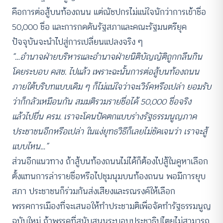
คือการต่อสู้บนท้องถนน แต่ณัชปกรไม่แน่ใจนักว่าการเข้าชื่อ
50,000 ชื่อ และการกดดันรัฐสภาและคณะรัฐมนตรียุค
ปัจจุบันจะนำไปสู่การเปลี่ยนแปลงจริง ๆ
“…อำนาจฝ่ายบริหารและอำนาจฝ่ายนิติบัญญัติถูกกลืนกิน
โดยระบอบ คสช. ไปแล้ว เพราะฉะนั้นการต่อสู้บนท้องถนน
ภายใต้บริบทแบบเดิม ๆ ก็ไม่แน่ใจว่าจะเวิร์คหรือเปล่า ยอมรับ
ว่าก็กลัวเหมือนกัน สมมติรวมรายชื่อได้ 50,000 ชื่อจริง
แล้วไปยื่น ครม. เราจะโดนปัดตกแบบร่างรัฐธรรมนูญภาค
ประชาชนอีกหรือเปล่า ในแง่ยุทธวิธีก็เลยไม่ชัดเจนว่า เราจะสู้
แบบไหน…”
ส่วนอีกแนวทาง ถ้าสู้บนท้องถนนไม่ได้ก็ต้องไปสู้ในคูหาเลือก
ตั้งแทนการล่ารายชื่อหรือไปชุมนุมบนท้องถนน พอมีการยุบ
สภา ประชาชนก็ร่วมกันส่งเสียงและรณรงค์ให้เลือก
พรรคการเมืองที่จะเสนอให้ทำประชามติเพื่อจัดทำรัฐธรรมนูญ
ฉบับใหม่ ถ้าพรรคที่สนับสนุนระบอบประชาธิปไตยไม่สามารถ