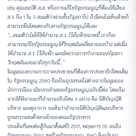
เช่น คุณสมบัติ ส.ส. หรือการแก้ไขรัฐธรรมนูญที่ต้องใช้เสียง
ส.ว. ถึง 1 ใน 3 สมมติว่าผ่านชั้นรัฐสภาไป ถ้ามีคนไม่เห็นด้วยก็
สามารถยื่นโดยตรงกับศาลรัฐธรรมนูญได้เลย
“…สมมติว่าไม่ได้ให้อำนาจ ส.ว. ไว้ล้นฟ้าขนาดนี้ เราก็จะ
สามารถแก้ไขรัฐธรรมนูญให้วิกฤตมันคลี่คลายลงบ้าง แต่เมื่อ
ให้อำนาจ ส.ว. ไว้ล้นฟ้า และขัดขวางการทำงานของรัฐสภา
วิกฤตมันเลยมาถึงทุกวันนี้…”
ในมุมของขบวนการภาคประชาชนที่ต้องการประชาธิปไตยเต็ม
ใบ รัฐธรรมนูญ 2560 ถือเป็นอุปสรรคไม่ต่างจากในมุมของ
นักการเมือง ณัชปกรชำแหละรัฐธรรมนูญฉบับนี้ต่อ โดยเริ่ม
จากให้พิจารณาที่อำนาจอธิปไตย 3 อย่าง คือ นิติบัญญัติ
บริหาร และตุลาการ จะเห็นว่าอำนาจนิติบัญญัติและบริหาร
ถูกแทรกแซงด้วยกลไกของคณะรัฐประหาร
ประเด็นที่เคยต่อสู้กันมาตั้งแต่ปี 2517, พฤษภาฯ 35 จนถึง
รัฐธรรมนูญ 2540 สุดท้ายรัฐธรรมนูญ 2560 ดึงกลับมา