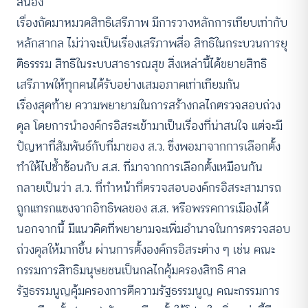
สนอง
เรื่องถัดมาหมวดสิทธิเสรีภาพ มีการวางหลักการเทียบเท่ากับ
หลักสากล ไม่ว่าจะเป็นเรื่องเสรีภาพสื่อ สิทธิในกระบวนการยุ
ติธรรรม สิทธิในระบบสาธารณสุข สิ่งเหล่านี้ได้ขยายสิทธิ
เสรีภาพให้ทุกคนได้รับอย่างเสมอภาคเท่าเทียมกัน
เรื่องสุดท้าย ความพยายามในการสร้างกลไกตรวจสอบถ่วง
ดุล โดยการนำองค์กรอิสระเข้ามาเป็นเรื่องที่น่าสนใจ แต่จะมี
ปัญหาที่สัมพันธ์กับที่มาของ ส.ว. ซึ่งพอมาจากการเลือกตั้ง
ทำให้ไปซ้ำซ้อนกับ ส.ส. ที่มาจากการเลือกตั้งเหมือนกัน
กลายเป็นว่า ส.ว. ที่ทำหน้าที่ตรวจสอบองค์กรอิสระสามารถ
ถูกแทรกแซงจากอิทธิพลของ ส.ส. หรือพรรคการเมืองได้
นอกจากนี้ มีแนวคิดที่พยายามจะเพิ่มอำนาจในการตรวจสอบ
ถ่วงดุลให้มากขึ้น ผ่านการตั้งองค์กรอิสระต่าง ๆ เช่น คณะ
กรรมการสิทธิมนุษยชนเป็นกลไกคุ้มครองสิทธิ ศาล
รัฐธรรมนูญคุ้มครองการตีความรัฐธรรมนูญ คณะกรรมการ