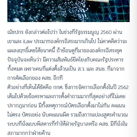
ณัชปกร ยังกล่าวต่อไปว่า ในช่วงที่รัฐธรรมนูญ 2560 ผ่าน
เขาและ iLaw ประมาทองค์กรอิสระมากเกินไป ไม่คาดคิดว่าจะ
แผลงฤทธิ์เดชได้ขนาดนี้ ถ้าย้อนดูที่มาขององค์กรอิสระชุด
ปัจจุบันจะเห็นว่า มีความสัมพันธ์ยึดโยงกับคณะรัฐประหาร
ทั้งหมด เพราะคนที่แต่งตั้งล้วนเป็น ส.ว. และ สนช. ที่มาจาก
การคัดเลือกของ คสช. อีกที
ตัวอย่างที่เห็นได้ชัดคือ กกต. ซึ่งการจัดการเลือกตั้งในปี 2562
เต็มไปด้วยข้อครหาและการตั้งคำถามมากที่สุดอย่างที่ไม่เคย
ปรากฏมาก่อน มีทั้งเหตุการณ์บัตรเลือกตั้งมาไม่ทัน คะแนน
ไม่ตรง บัตรเขย่ง นับคะแนนผิด รวมถึงการแปลงสูตรคำนวณ
ระบบที่นั่งแบบพิสดารที่ทำให้ฝ่ายรัฐบาลหรือ คสช. มีที่นั่งใน
สภามากกว่าฝ่ายค้าน