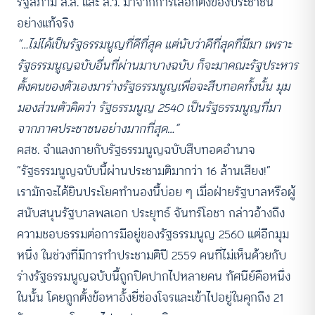
รัฐสภามี ส.ส. และ ส.ว. มาจากการเลือกตั้งของประชาชน
อย่างแท้จริง
“…ไม่ได้เป็นรัฐธรรมนูญที่ดีที่สุด แต่นับว่าดีที่สุดที่มีมา เพราะ
รัฐธรรมนูญฉบับอื่นที่ผ่านมาบางฉบับ ก็จะมาคณะรัฐประหาร
ตั้งคนของตัวเองมาร่างรัฐธรรมนูญเพื่อจะสืบทอดทั้งนั้น มุม
มองส่วนตัวคิดว่า รัฐธรรมนูญ 2540 เป็นรัฐธรรมนูญที่มา
จากภาคประชาชนอย่างมากที่สุด…”
คสช. จำแลงกายกับรัฐธรรมนูญฉบับสืบทอดอำนาจ
“รัฐธรรมนูญฉบับนี้ผ่านประชามติมากว่า 16 ล้านเสียง!”
เรามักจะได้ยินประโยคทำนองนี้บ่อย ๆ เมื่อฝ่ายรัฐบาลหรือผู้
สนับสนุนรัฐบาลพลเอก ประยุทธ์ จันทร์โอชา กล่าวอ้างถึง
ความชอบธรรมต่อการมีอยู่ของรัฐธรรมนูญ 2560 แต่อีกมุม
หนึ่ง ในช่วงที่มีการทำประชามติปี 2559 คนที่ไม่เห็นด้วยกับ
ร่างรัฐธรรมนูญฉบับนี้ถูกปิดปากไปหลายคน ทัศนีย์คือหนึ่ง
ในนั้น โดยถูกตั้งข้อหาอั้งยี่ซ่องโจรและเข้าไปอยู่ในคุกถึง 21