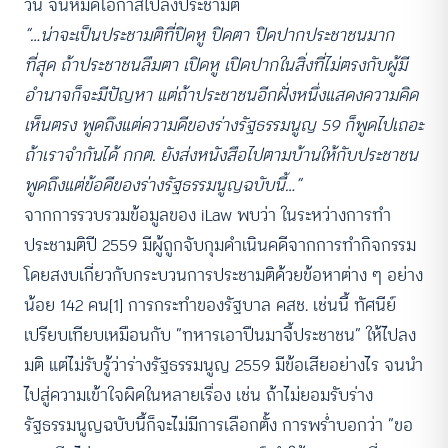
วัน จนหมดโอกาสไปลงประชามติ
“…น่าจะเป็นประชามติที่ปิดหู ปิดตา ปิดปากประชาชนมาก
ที่สุด ถ้าประชาชนลืมตา เปิดหู เปิดปากในสิ่งที่ไม่ตรงกับผู้มี
อำนาจก็จะมีปัญหา แต่ถ้าประชาชนอีกฝั่งหนึ่งแสดงความคิด
เห็นตรง พูดถึงแต่ความดีของร่างรัฐธรรมนูญ 59 ก็พูดไปเถอะ
ถ้าเราจำกันได้ กกต. ยังส่งหนังสือไปตามบ้านให้กับประชาชน
พูดถึงแต่ข้อดีของร่างรัฐธรรมนูญฉบับนี้…”
จากการรวบรวมข้อมูลของ iLaw พบว่า ในระหว่างการทำ
ประชามติปี 2559 มีผู้ถูกจับกุมดำเนินคดีจากการทำกิจกรรม
โดยสงบเกี่ยวกับกระบวนการประชามติด้วยข้อหาต่าง ๆ อย่าง
น้อย 142 คน[1] การกระทำของรัฐบาล คสช. เช่นนี้ ทัศนีย์
เปรียบเทียบเหมือนกับ “ทหารเอาปืนมาจี้ประชาชน” ให้ไปลง
มติ แต่ไม่รับรู้ว่าร่างรัฐธรรมนูญ 2559 มีข้อเสียอย่างไร จนนำ
ไปสู่ความเข้าใจผิดในหลายเรื่อง เช่น ถ้าไม่ยอมรับร่าง
รัฐธรรมนูญฉบับนี้ก็จะไม่มีการเลือกตั้ง การพร่ำบอกว่า “ขอ