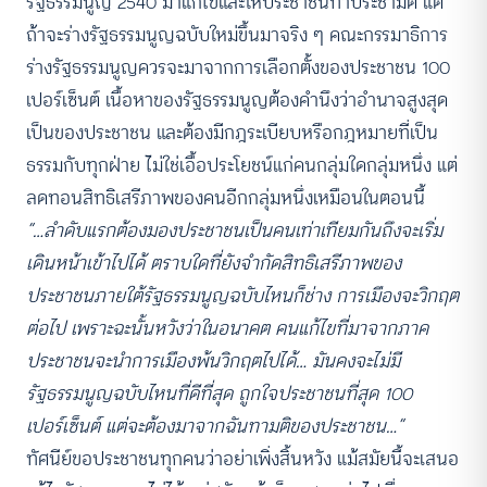
รัฐธรรมนูญ 2540 มาแก้ไขและให้ประชาชนทำประชามติ แต่
ถ้าจะร่างรัฐธรรมนูญฉบับใหม่ขึ้นมาจริง ๆ คณะกรรมาธิการ
ร่างรัฐธรรมนูญควรจะมาจากการเลือกตั้งของประชาชน 100
เปอร์เซ็นต์ เนื้อหาของรัฐธรรมนูญต้องคำนึงว่าอำนาจสูงสุด
เป็นของประชาชน และต้องมีกฎระเบียบหรือกฎหมายที่เป็น
ธรรมกับทุกฝ่าย ไม่ใช่เอื้อประโยชน์แก่คนกลุ่มใดกลุ่มหนึ่ง แต่
ลดทอนสิทธิเสรีภาพของคนอีกกลุ่มหนึ่งเหมือนในตอนนี้
“…ลำดับแรกต้องมองประชาชนเป็นคนเท่าเทียมกันถึงจะเริ่ม
เดินหน้าเข้าไปได้ ตราบใดที่ยังจำกัดสิทธิเสรีภาพของ
ประชาชนภายใต้รัฐธรรมนูญฉบับไหนก็ช่าง การเมืองจะวิกฤต
ต่อไป เพราะฉะนั้นหวังว่าในอนาคต คนแก้ไขที่มาจากภาค
ประชาชนจะนำการเมืองพ้นวิกฤตไปได้… มันคงจะไม่มี
รัฐธรรมนูญฉบับไหนที่ดีที่สุด ถูกใจประชาชนที่สุด 100
เปอร์เซ็นต์ แต่จะต้องมาจากฉันทามติของประชาชน…”
ทัศนีย์ขอประชาชนทุกคนว่าอย่าเพิ่งสิ้นหวัง แม้สมัยนี้จะเสนอ