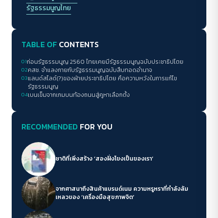
รัฐธรรมนูญไทย
TABLE OF
CONTENTS
01
ก่อนรัฐธรรมนูญ 2560 ไทยเคยมีรัฐธรรมนูญฉบับประชาธิปไตย
02
คสช. จำแลงกายกับรัฐธรรมนูญฉบับสืบทอดอำนาจ
03
แลนด์สไลด์(?)ของฝ่ายประชาธิปไตย คือความหวังในการแก้ไข
รัฐธรรมนูญ
ACCESS
IBILITY
04
เบนเข็มจากเกมบนท้องถนนสู่คูหาเลือกตั้ง
ขนาดตัวอักษร
RECOMMENDED
FOR YOU
A-
A
A+
A++
ชาติที่เพิ่งสร้าง ‘สองฝั่งโขงเป็นของเรา’
ระยะห่างข้อความ
ปกติ
มาก
มากที่สุด
จากศาสนาถึงสินค้าแบรนด์เนม ความหรูหราที่กำลังล้ม
เหลวของ ‘เครื่องมือสุขภาพจิต’
ปรับสีสำหรับตาบอดสี
ปิด
Protan
Deutan
Tritan