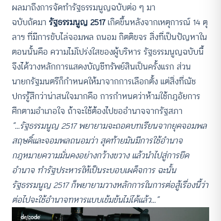
ผลมาถึงการจัดทำรัฐธรรมนูญฉบับต่อ ๆ มา
ฉบับถัดมา
รัฐธรรมนูญ 2517
เกิดขึ้นหลังจากเหตุการณ์ 14 ตุ
ลาฯ ที่มีการขับไล่จอมพล ถนอม กิตติขจร สิ่งที่เป็นปัญหาใน
ตอนนั้นคือ ความไม่โปร่งใสของผู้บริหาร รัฐธรรมนูญฉบับนี้
จึงได้วางหลักการแสดงบัญชีทรัพย์สินเป็นครั้งแรก ส่วน
นายกรัฐมนตรีก็กำหนดให้มาจากการเลือกตั้ง แต่สิ่งที่ณัช
ปกรรู้สึกว่าน่าสนใจมากคือ การกำหนดว่าห้ามใช้กฎอัยการ
ศึกตามอำเภอใจ ถ้าจะใช้ต้องไปขออำนาจจากรัฐสภา
“…รัฐธรรมนูญ 2517 พยายามจะถอดบทเรียนจากยุคจอมพล
สฤษดิ์และจอมพลถนอมว่า สุดท้ายมันมีการใช้อำนาจ
กฎหมายความมั่นคงอย่างกว้างขวาง แล้วนำไปสู่การยึด
อำนาจ ทำรัฐประหารให้เป็นระบอบเผด็จการ ฉะนั้น
รัฐธรรมนูญ 2517 ก็พยายามวางหลักการในการต่อสู้เรื่องนี้ว่า
ต่อไปจะใช้อำนาจทหารแบบเข้มข้นไม่ได้แล้ว…”