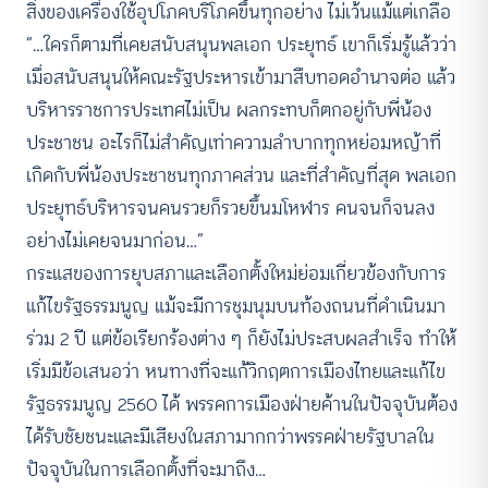
สิ่งของเครื่องใช้อุปโภคบริโภคขึ้นทุกอย่าง ไม่เว้นแม้แต่เกลือ
“…ใครก็ตามที่เคยสนับสนุนพลเอก ประยุทธ์ เขาก็เริ่มรู้แล้วว่า
เมื่อสนับสนุนให้คณะรัฐประหารเข้ามาสืบทอดอำนาจต่อ แล้ว
บริหารราชการประเทศไม่เป็น ผลกระทบก็ตกอยู่กับพี่น้อง
ประชาชน อะไรก็ไม่สำคัญเท่าความลำบากทุกหย่อมหญ้าที่
เกิดกับพี่น้องประชาชนทุกภาคส่วน และที่สำคัญที่สุด พลเอก
ประยุทธ์บริหารจนคนรวยก็รวยขึ้นมโหฬาร คนจนก็จนลง
อย่างไม่เคยจนมาก่อน…”
กระแสของการยุบสภาและเลือกตั้งใหม่ย่อมเกี่ยวข้องกับการ
แก้ไขรัฐธรรมนูญ แม้จะมีการชุมนุมบนท้องถนนที่ดำเนินมา
ร่วม 2 ปี แต่ข้อเรียกร้องต่าง ๆ ก็ยังไม่ประสบผลสำเร็จ ทำให้
เริ่มมีข้อเสนอว่า หนทางที่จะแก้วิกฤตการเมืองไทยและแก้ไข
รัฐธรรมนูญ 2560 ได้ พรรคการเมืองฝ่ายค้านในปัจจุบันต้อง
ได้รับชัยชนะและมีเสียงในสภามากกว่าพรรคฝ่ายรัฐบาลใน
ปัจจุบันในการเลือกตั้งที่จะมาถึง…