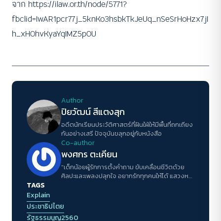
จาก https://ilaw.or.th/node/5771?
fbclid=IwAR1pcr77j_5knKo3hsbkTkJeUq_nSeSrHoHzx7jI
h_xH0hvKyaYqIMZ5p0U
Author
ปิยวัฒน์ สีแตงสุก
อดีตนักเรียนประวัติศาสตร์ที่ฝันใฝ่ให้มีพื้นที่ถกเถียง
กันอย่างเสรี ปัจจุบันขลุกอยู่กับหนังสือ
Co-author
พงศกร ตะเคียน
"เด็กน้อยผู้รักการตั้งคำถาม ขับเคลื่อนชีวิตด้วย
ศิลปะและเพลงปลุกใจ อยากรักทุกคนให้ได้ แสวงหา
TAGS
การเข้าใจตนเองและผู้อื่น ความฝันคือได้ใช้ชีวิต
อย่างสมศักดิ์ศรี"
Explain
ประชาธิปไตย
รัฐธรรมนูญ2560