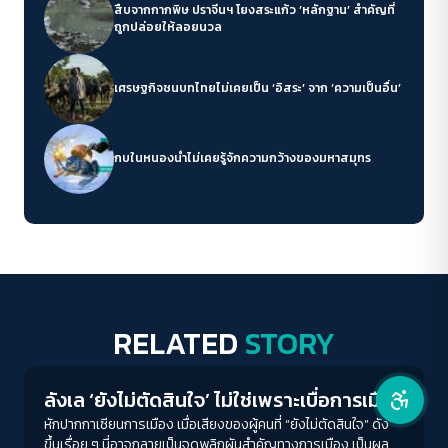
สืบจากกากพิษ ปราจีนฯ โยงสระแก้ว ‘หลักฐาน’ สำคัญที่
ถูกปล่อยให้ลอยนวล
คอนทราสต์สูง
เศรษฐกิจชนบทไทยไม่เคยเป็น ‘อิสระ’ จาก ‘ความเป็นอื่น’
โหมดขาวดำ
ฟอนต์อ่านง่าย
กบในหนองน้ำไม่เคยรู้จักความกว้างของมหาสมุทร
เน้นลิงก์
เน้นกรอบ Focus
ซ่อนรูปภาพ
RELATED
STORY
Crack Politics
ลดการเคลื่อนไหว
ลังเล ‘ยังไม่ตัดสินใจ’ ไม่ใช่เพราะเบื่อการเมือง
หักปากกาเซียนการเมือง เมื่อเสียงของผู้คนที่ “ยังไม่ตัดสินใจ” ดัง
ขึ้นเรื่อย ๆ นี่อาจกลายเป็นจุดพลิกผันสำคัญทางการเมือง เป็นผล