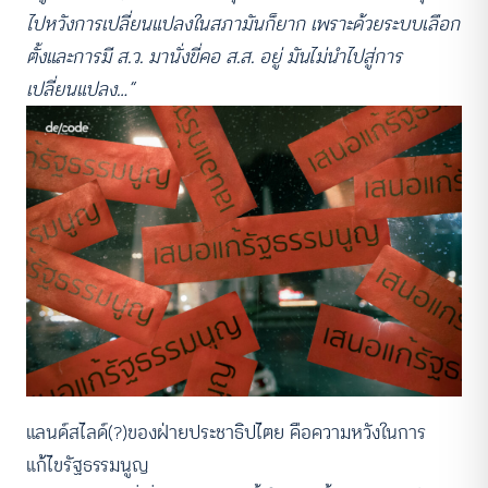
ไปหวังการเปลี่ยนแปลงในสภามันก็ยาก เพราะด้วยระบบเลือก
ตั้งและการมี ส.ว. มานั่งขี่คอ ส.ส. อยู่ มันไม่นำไปสู่การ
เปลี่ยนแปลง…”
แลนด์สไลด์(?)ของฝ่ายประชาธิปไตย คือความหวังในการ
แก้ไขรัฐธรรมนูญ