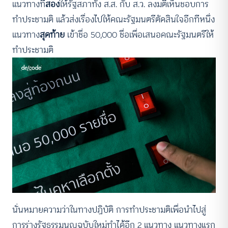
แนวทางที่
สอง
ให้รัฐสภาทั้ง ส.ส. กับ ส.ว. ลงมติเห็นชอบการ
ทำประชามติ แล้วส่งเรื่องไปให้คณะรัฐมนตรีตัดสินใจอีกทีหนึ่ง
แนวทาง
สุดท้าย
เข้าชื่อ 50,000 ชื่อเพื่อเสนอคณะรัฐมนตรีให้
ทำประชามติ
นั่นหมายความว่าในทางปฏิบัติ การทำประชามติเพื่อนำไปสู่
การร่างรัฐธรรมนูญฉบับใหม่ทำได้อีก 2 แนวทาง แนวทางแรก