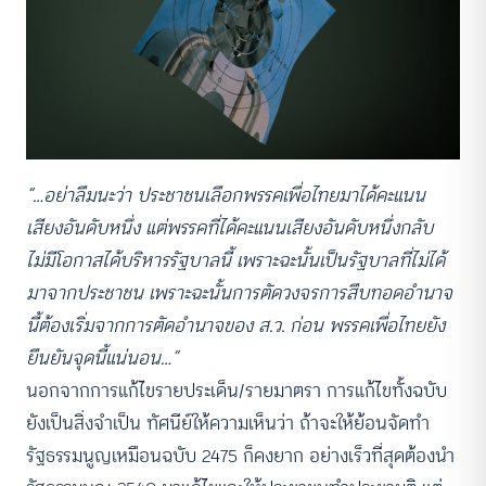
“…อย่าลืมนะว่า ประชาชนเลือกพรรคเพื่อไทยมาได้คะแนน
เสียงอันดับหนึ่ง แต่พรรคที่ได้คะแนนเสียงอันดับหนึ่งกลับ
ไม่มีโอกาสได้บริหารรัฐบาลนี้ เพราะฉะนั้นเป็นรัฐบาลที่ไม่ได้
มาจากประชาชน เพราะฉะนั้นการตัดวงจรการสืบทอดอำนาจ
นี้ต้องเริ่มจากการตัดอำนาจของ ส.ว. ก่อน พรรคเพื่อไทยยัง
ยืนยันจุดนี้แน่นอน…”
นอกจากการแก้ไขรายประเด็น/รายมาตรา การแก้ไขทั้งฉบับ
ยังเป็นสิ่งจำเป็น ทัศนีย์ให้ความเห็นว่า ถ้าจะให้ย้อนจัดทำ
รัฐธรรมนูญเหมือนฉบับ 2475 ก็คงยาก อย่างเร็วที่สุดต้องนำ