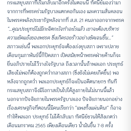
กระแสยุบสภาที่เริ่มกลับมาอีกครั้งในตอนนี้ ทัศนีย์มองว่ามา
จากการที่พรรคร่วมรัฐบาลแตกคอกันเอง และความสั่นคลอน
ในพรรคพลังประชารัฐหลังจากที่ ส.ส. 21 คนลาออกจากพรรค
“…คุณประยุทธ์ไม่มีกะจิตกะใจทำอะไรแล้ว เขาจะต้องบริหาร
ความขัดแย้งของพรรค ซึ่งเกิดรอยร้าวอย่างชัดเจนขึ้น…”
สภาวะเช่นนี้ พลเอกประยุทธ์จะต้องเร่งยุบสภา เพราะปลาย
เดือนกุมภาพันธ์นี้ก็ปิดสภา เปิดสมัยหน้าพรรคฝ่ายค้านก็จะ
ยื่นอภิปรายไม่ไว้วางใจรัฐบาล ถึงเวลานั้นถ้าพลเอก ประยุทธ์
เสียงไม่พอก็ต้องถูกคว่ำกลางสภา (ซึ่งยังไม่เคยเกิดขึ้น) พอ
หลังจากถูกคว่ำ พลเอกประยุทธ์ก็จะเป็นอดีตนายกฯ ทันที
กระแสยุบสภาจึงมีโอกาสเป็นไปได้สูงภายในไม่นานนี้แล้ว
นอกจากปัจจัยภายในพรรครัฐบาลเอง ปัจจัยภายนอกอย่าง
เรื่องเศรษฐกิจที่ตอนนี้มีคนเรียกว่า “แพงทั้งแผ่นดิน!” ก็อาจ
ทำให้พลเอก ประยุทธ์ ไม่ได้กลับมา ทัศนีย์ชวนให้สังเกตว่า
เดือนมกราคม 2565 เพียงเดือนเดียว น้ำมันขึ้น 7-8 ครั้ง