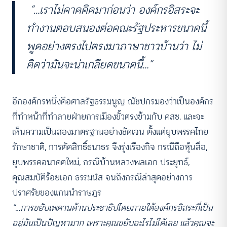
“…เราไม่คาดคิดมาก่อนว่า องค์กรอิสระจะ
ทำงานตอบสนองต่อคณะรัฐประหารขนาดนี้
พูดอย่างตรงไปตรงมาภาษาชาวบ้านว่า ไม่
คิดว่ามันจะน่าเกลียดขนาดนี้…”
อีกองค์กรหนึ่งคือศาลรัฐธรรมนูญ ณัชปกรมองว่าเป็นองค์กร
ที่ทำหน้าที่ทำลายฝ่ายการเมืองขั้วตรงข้ามกับ คสช. และจะ
เห็นความเป็นสองมาตรฐานอย่างชัดเจน ตั้งแต่ยุบพรรคไทย
รักษาชาติ, การตัดสิทธิ์ธนาธร จึงรุ่งเรืองกิจ กรณีถือหุ้นสื่อ,
ยุบพรรคอนาคตใหม่, กรณีบ้านหลวงพลเอก ประยุทธ์,
คุณสมบัติร้อยเอก ธรรมนัส จนถึงกรณีล่าสุดอย่างการ
ปราศรัยของแกนนำราษฎร
“…การขยับเพดานด้านประชาธิปไตยภายใต้องค์กรอิสระที่เป็น
อยู่มันเป็นปัญหามาก เพราะคุณขยับอะไรไม่ได้เลย แล้วคุณจะ