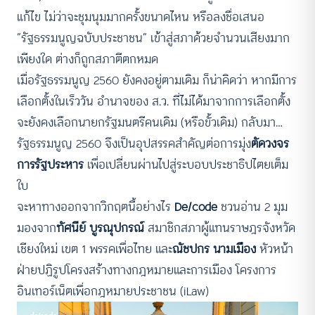
แก้ไข ไม่ว่าจะชุมนุมมากครั้งขนาดไหน หรือลงชื่อเสนอ
“รัฐธรรมนูญฉบับประชาชน” เข้าสู่สภาด้วยจำนวนเสียงมาก
เพียงใด ต่างก็ถูกสภาตีตกหมด
เมื่อรัฐธรรมนูญ 2560 ยังคงอยู่ตามเดิม ก็น่าคิดว่า หากมีการ
เลือกตั้งในเร็ววัน อำนาจของ ส.ว. ที่ไม่ได้มาจากการเลือกตั้ง
จะยังคงเลือกนายกรัฐมนตรีคนเดิม (หรือขั้วเดิม) กลับมา…
รัฐธรรมนูญ 2560 จึงเป็นอุปสรรคสำคัญต่อการมุ่ง
ตัดวงจร
การรัฐประหาร
เพื่อเปลี่ยนผ่านไปสู่ระบอบประชาธิปไตยเต็ม
ใบ
จะหาทางออกจากวิกฤตนี้อย่างไร
De/code
ชวนอ่าน 2 มุม
มองจาก
ทัศนีย์ บูรณุปกรณ์
สมาชิกสภาผู้แทนราษฎรจังหวัด
เชียงใหม่ เขต 1 พรรคเพื่อไทย และ
ณัชปกร นามเมือง
หัวหน้า
ฝ่ายปฏิรูปโครงสร้างทางกฎหมายและการเมือง โครงการ
อินเทอร์เน็ตเพื่อกฎหมายประชาชน (iLaw)