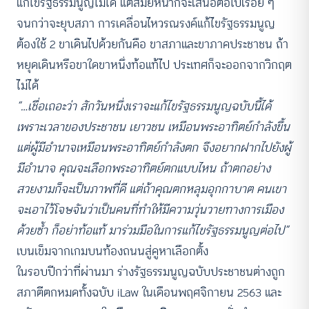
แก้ไขรัฐธรรมนูญไม่ได้ แต่สมัยหน้าก็จะเสนอต่อไปเรื่อย ๆ
จนกว่าจะยุบสภา การเคลื่อนไหวรณรงค์แก้ไขรัฐธรรมนูญ
ต้องใช้ 2 ขาเดินไปด้วยกันคือ ขาสภาและขาภาคประชาชน ถ้า
หยุดเดินหรือขาใดขาหนึ่งท้อแท้ไป ประเทศก็จะออกจากวิกฤต
ไม่ได้
“…เชื่อเถอะว่า สักวันหนึ่งเราจะแก้ไขรัฐธรรมนูญฉบับนี้ได้
เพราะเวลาของประชาชน เยาวชน เหมือนพระอาทิตย์กำลังขึ้น
แต่ผู้มีอำนาจเหมือนพระอาทิตย์กำลังตก จึงอยากฝากไปยังผู้
มีอำนาจ คุณจะเลือกพระอาทิตย์ตกแบบไหน ถ้าตกอย่าง
สวยงามก็จะเป็นภาพที่ดี แต่ถ้าคุณตกหลุมอุกกาบาต คนเขา
จะเอาไว้โจษจันว่าเป็นคนที่ทำให้มีความวุ่นวายทางการเมือง
ด้วยซ้ำ ก็อย่าท้อแท้ มาร่วมมือในการแก้ไขรัฐธรรมนูญต่อไป”
เบนเข็มจากเกมบนท้องถนนสู่คูหาเลือกตั้ง
ในรอบปีกว่าที่ผ่านมา ร่างรัฐธรรมนูญฉบับประชาชนต่างถูก
สภาตีตกหมดทั้งฉบับ iLaw ในเดือนพฤศจิกายน 2563 และ