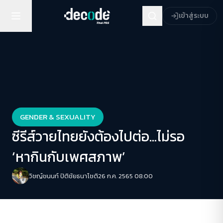
เข้าสู่ระบบ
GENDER & SEXUALITY
ซีรีส์วายไทยยังต้องไปต่อ…ไม่รอ
‘หากินกับเพศสภาพ’
วิชญ์ช​นนท์​ ปิติ​ชัย​ธ​นา​โชติ​
26 ก.ค. 2565 08:00