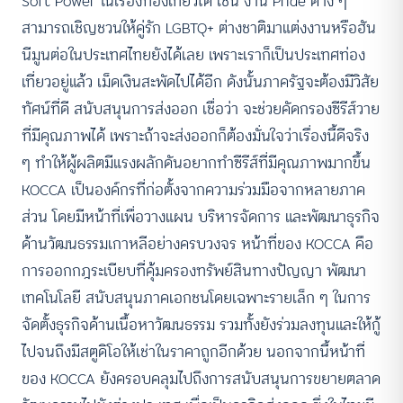
Soft Power ในเรื่องท่องเที่ยวได้ เช่น งาน Pride ต่าง ๆ
สามารถเชิญชวนให้คู่รัก LGBTQ+ ต่างชาติมาแต่งงานหรือฮัน
นีมูนต่อในประเทศไทยยังได้เลย เพราะเราก็เป็นประเทศท่อง
เที่ยวอยู่แล้ว เม็ดเงินสะพัดไปได้อีก ดังนั้นภาครัฐจะต้องมีวิสัย
ทัศน์ที่ดี สนับสนุนการส่งออก เชื่อว่า จะช่วยคัดกรองซีรีส์วาย
ที่มีคุณภาพได้ เพราะถ้าจะส่งออกก็ต้องมั่นใจว่าเรื่องนี้ดีจริง
ๆ ทำให้ผู้ผลิตมีแรงผลักดันอยากทำซีรีส์ที่มีคุณภาพมากขึ้น
KOCCA เป็นองค์กรที่ก่อตั้งจากความร่วมมือจากหลายภาค
ส่วน โดยมีหน้าที่เพื่อวางแผน บริหารจัดการ และพัฒนาธุรกิจ
ด้านวัฒนธรรมเกาหลีอย่างครบวงจร หน้าที่ของ KOCCA คือ
การออกกฎระเบียบที่คุ้มครองทรัพย์สินทางปัญญา พัฒนา
เทคโนโลยี สนับสนุนภาคเอกชนโดยเฉพาะรายเล็ก ๆ ในการ
จัดตั้งธุรกิจด้านเนื้อหาวัฒนธรรม รวมทั้งยังร่วมลงทุนและให้กู้
ไปจนถึงมีสตูดิโอให้เช่าในราคาถูกอีกด้วย นอกจากนี้หน้าที่
ของ KOCCA ยังครอบคลุมไปถึงการสนับสนุนการขยายตลาด