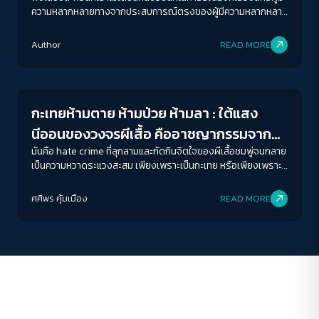
บ้านสูงวัยในที่สุด
ความหลากหลายทางจากประสบการณ์ตรงของผู้มีความหลากหลาย
ทางเพศที่มีอัตลักษณ์ทับซ้อนอย่างการเป็นผู้สูงอายุที่อาศัยอยู่ชนบท
ACCESS
IBILITY
ของ พี่หล้า ธนิชา ธนะสาร อดีตผู้ใหญ่บ้านที่นิยามตัวเองว่าเป็นทอม
Author
READ MORE
และ พี่ขวัญ สุขวัญ กองดี สาวประเภทสอง จากมูลนิธิซิสเตอร์
Gender & Sexuality
ขนาดตัวอักษร
A-
A
A+
A++
กะเทยห้ามตาย ห้ามป่วย ห้ามลา : ใต้แสง
ระยะห่างข้อความ
นีออนของวงจรผีเสื้อ คืออาชญากรรมจาก
ปกติ
มาก
มากที่สุด
ความเกลียดชัง Sex Worker
มันคือ hate crime ที่ลุกลามและกัดกินจิตใจของผีเสื้อชมพู่จนกลาย
เป็นความหวาดระแวงสะสม เพียงเพราะเป็นกะเทย หรือเพียงเพราะ
ทำงานขายบริการทางเพศ
ปรับสีสำหรับตาบอดสี
ศศิพร คุ้มเมือง
READ MORE
ปิด
Protan
Deutan
Tritan
คอนทราสต์สูง
โหมดขาวดำ
ฟอนต์อ่านง่าย