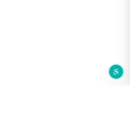
เน้นลิงก์
เน้นกรอบ Focus
ซ่อนรูปภาพ
ลดการเคลื่อนไหว
สำนักเครือข่ายสื่อสาธารณะ
องค์การกระจายเสียงและแพร่ภาพสาธารณะแห่งประเทศไทย (THAI
PBS)