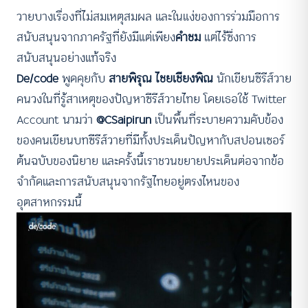
วายบางเรื่องที่ไม่สมเหตุสมผล และในแง่ของการร่วมมือการ
สนับสนุนจากภาครัฐที่ยังมีแต่เพียง
คำชม
แต่ไร้ซึ่งการ
สนับสนุนอย่างแท้จริง
De/code
พูดคุยกับ
สายพิรุณ ไชยเชียงพิณ
นักเขียนซีรีส์วาย
คนวงในที่รู้สาเหตุของปัญหาซีรีส์วายไทย โดยเธอใช้ Twitter
Account นามว่า
@CSaipirun
เป็นพื้นที่ระบายความคับข้อง
ของคนเขียนบทซีรีส์วายที่มีทั้งประเด็นปัญหากับสปอนเซอร์
ต้นฉบับของนิยาย และครั้งนี้เราชวนขยายประเด็นต่อจากข้อ
จำกัดและการสนับสนุนจากรัฐไทยอยู่ตรงไหนของ
อุตสาหกรรมนี้