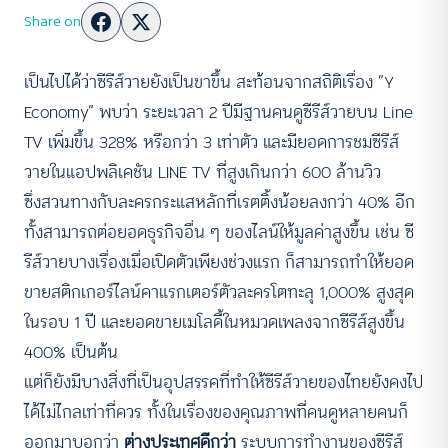
Share on
เป็นไปได้ว่าซีรีส์วายยังเป็นขาขึ้น สะท้อนจากสถิติเรื่อง “Y
Economy” พบว่า ระยะเวลา 2 ปีมีฐานคนดูซีรีส์วายบน Line
TV เพิ่มขึ้น 328% หรือกว่า 3 เท่าตัว และมียอดการชมซีรีส์
วายในแอปพลิเคชัน LINE TV ที่สูงเกินกว่า 600 ล้านวิว
ซึ่งสวนทางกับละครกระแสหลักที่เรตติ้งน้อยลงกว่า 40% อีก
ทั้งสามารถต่อยอดธุรกิจอื่น ๆ ของไลน์ให้มูลค่าสูงขึ้น เช่น ซี
รีส์วายบางเรื่องเมื่อเปิดตัวเพียงช่วงแรก ก็สามารถทำให้ยอด
ขายสติกเกอร์ไลน์คาแรกเตอร์ตัวละครโตทะลุ 1,000% สูงสุด
ในรอบ 1 ปี และยอดขายเมโลดี้ในหมวดเพลงจากซีรีส์สูงขึ้น
400% เป็นต้น
แต่ก็ยังมีบางสิ่งที่เป็นอุปสรรคที่ทำให้ซีรีส์วายของไทยยังคงไป
ได้ไม่ไกลเท่าที่ควร ทั้งในเรื่องของคุณภาพที่คนดูหลายคนก็
ออกมาบอกว่า
ต่างประเทศดีกว่า
ระบบการทำงานของซีรีส์