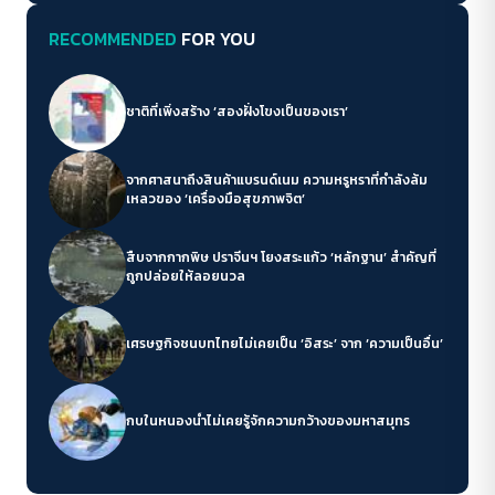
RECOMMENDED
FOR YOU
ชาติที่เพิ่งสร้าง ‘สองฝั่งโขงเป็นของเรา’
จากศาสนาถึงสินค้าแบรนด์เนม ความหรูหราที่กำลังล้ม
เหลวของ ‘เครื่องมือสุขภาพจิต’
สืบจากกากพิษ ปราจีนฯ โยงสระแก้ว ‘หลักฐาน’ สำคัญที่
ถูกปล่อยให้ลอยนวล
เศรษฐกิจชนบทไทยไม่เคยเป็น ‘อิสระ’ จาก ‘ความเป็นอื่น’
กบในหนองน้ำไม่เคยรู้จักความกว้างของมหาสมุทร