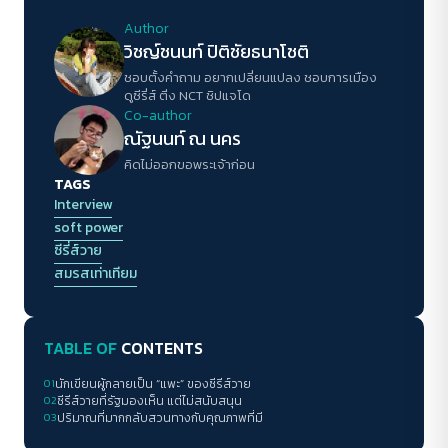
Author
วิชญ์ช​นนท์​ ปิติ​ชัย​ธ​นา​โชติ​
ชอบตั้งคำถาม​ อยากเปลี่ยนแปลง​ ชอบการเมือง​
ดูซี​รี่ส์​ ติ่ง NCT ชิปแจโด​
Co-author
ณัฐนนท์ ณ นคร
คิดไม่ออกขอพระเจ้าก่อน
TAGS
Interview
soft power
ซีรี่ส์วาย
สมรสเท่าเทียม
TABLE OF
CONTENTS
01
นักเขียนผู้กลายเป็น “แพะ” ของซีรีส์วาย
02
ซีรีส์วายที่รัฐมองเห็น แต่ไม่สนับสนุน
03
ปริมาณที่มากกลับสวนทางกับคุณภาพที่มี