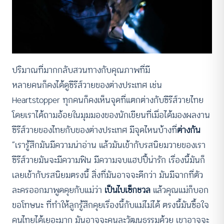
ปริมาณที่มากกลับสวนทางกับคุณภาพที่มี
หลายคนก็คงได้ดูซีรีส์วายของต่างประเทศ เช่น
Heartstopper ทุกคนก็คงเห็นจุดที่แตกต่างกับซีรีส์วายไทย
โดยเราได้ถามอ้อยในมุมมองของนักเขียนที่เมื่อได้มองผลงาน
ซีรีส์วายของไทยกับของต่างประเทศ มีจุดไหนบ้างที่
ต่างกัน
“เรารู้สึกมันมีความน่าอ่าน แล้วมันเข้ากับรสนิยมวายของเรา
ซีรีส์วายมันจะมีความฟิน มีความจบแฮปปี้น่ารัก เรื่องนี้มันก็
เลยเข้ากับรสนิยมตรงนี้ สิ่งที่มันอาจจะดีกว่า มันมีฉากที่ตัว
ละครออกมาพูดคุยกับแม่ว่า
เป็นไบเซ็กชวล
แล้วคุณแม่ก็บอก
ขอโทษนะ ที่ทำให้ลูกรู้สึกคุยเรื่องนี้กับแม่ไม่ได้ ตรงนี้มันซื้อใจ
คนไทยได้เยอะมาก มันอาจจะคนละวัฒนธรรมด้วย เขาอาจจะ