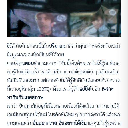
ซีรีส์วายไทยตอนนี้เน้น
ปริมาณ
มากกว่าคุณภาพจริงหรือเปล่า
ในมุมมองของนักเขียนซีรีส์วาย
สายพิรุณ
ตอบ
คำถามเราว่า “อันนี้เห็นด้วย เราไม่ได้รู้สึกดีเลย
เรารู้สึกแย่ด้วยซ้ำ เราเขียนนิยายวายตั้งแต่เด็ก ๆ แล้วพอมัน
ดัง มีปริมาณมาก แต่เรากลับไม่ได้รู้สึกดีกับมันเลย ด้วยความ
ที่เราอยู่ในกลุ่ม LGBTQ+ ด้วย เราก็รู้สึก
แย่ยิ่ง
ไปอีก
เพราะ
หากินกับเพศสภาพ
เราว่า ปัญหามันอยู่ที่เรื่องหลายเรื่องที่ดังแล้วสามารถขายได้
เลยมีนายทุนหน้าใหม่ โปรดักชั่นใหม่ ๆ อยากจะทำได้ แล้วพอ
เขามองแค่ว่า
ฉันอยากรวย ฉันอยากได้เงิน
แต่คุณไม่รู้ระหว่าง