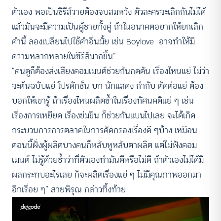
ตัวเอง พอเป็นซีรีส์วายต้องจบสมหวัง ตัวละครจะเลิกกันไม่ได้
แล้วมันจะมีความเป็นผู้ชายทั้งคู่ ถ้าในอนาคตอยากให้ยกเลิก
คำนี้ ลองเปลี่ยนไปใช้คำอื่นมั้ย เช่น Boylove อาจทำให้มี
ความหลากหลายในซีรีส์มากขึ้น”
“คนดูก็ต้องส่งเสียงคอมเมนต์ช่วยกันกดดัน เรื่องไหนแย่ ไม่ว่า
จะต้นฉบับแย่ โปรดักชั่น บท นักแสดง กำกับ ตัดต่อแย่ ต้อง
บอกให้เขารู้ ถ้าเรื่องไหนผลิตซ้ำในเรื่องทัศนคติแย่ ๆ เช่น
เรื่องการเหยียด เรื่องข่มขืน ก็ช่วยกันแบนไปเลย จะได้เกิด
กระบวนการการตลาดในการคัดกรองเรื่องดี ๆบ้าง เหมือน
ตอนนี้ฝั่งผู้ผลิตบางคนก็หลับหูหลับตาผลิต แต่ไม่ฟังคอม
เมนต์ ไม่รู้ด้วยซ้ำว่าที่ตัวเองทำมันดีหรือไม่ดี ถ้าตัวเองไม่ได้มี
ผลกระทบอะไรเลย ก็จะผลิตเรื่องแย่ ๆ ไม่มีคุณภาพออกมา
อีกเรื่อย ๆ” สายพิรุณ กล่าวทิ้งท้าย