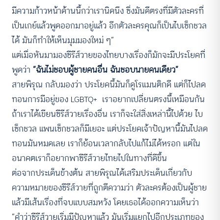
มีความก้าวหน้าด้านนี้กว่าเรานิดนึง ซึ่งมันดีตรงที่มีตัวละครที่
เป็นเกย์แล้วพูดออกมาอยู่แล้ว อีกตัวละครคุณก็เป็นไบเซ็กชวล
ได้ มันก็ทำให้เห็นมุมมองใหม่ ๆ”
แต่เมื่อหันมามองซีรีส์วายของไทยบางเรื่องก็มักจะมีประโยคที่
พูดว่า
“ฉันไม่ชอบผู้ชายคนอื่น ฉันชอบนายคนเดียว”
สายพิรุณ กลับมองว่า ประโยคนี้มันก็ดูโรแมนติกดี แต่ก็ไปลด
ทอนการมีอยู่ของ LGBTQ+ เราอยากเปลี่ยนตรงนี้เหมือนกัน
ถ้าเราได้เขียนซีรีส์วายเรื่องอื่น เราก็จะใส่สิ่งเหล่านี้ไปด้วย ไบ
เซ็กชวล แพนเซ็กชวลก็มีเยอะ แต่ประโยคเจ้าปัญหานี้มันไปลด
ทอนมันหมดเลย เราก็ย้อนเวลากลับไปแก้ไม่ได้หรอก แต่ใน
อนาคตเราก็อยากพาซีรีส์วายไทยไปในทางที่ดีขึ้น
ต่อจากประเด็นข้างต้น สายพิรุณได้เสริมประเด็นเกี่ยวกับ
ความหมายของซีรีส์วายที่ถูกตีความว่า ตัวละครต้องเป็นผู้ชาย
แล้วมีเส้นเรื่องที่จบแบบสมหวัง โดยเธอได้ออกความเห็นว่า
“คำว่าซีรีส์วายเริ่มมีปัญหาแล้ว มันเริ่มแยกไปอีกประเภทของ