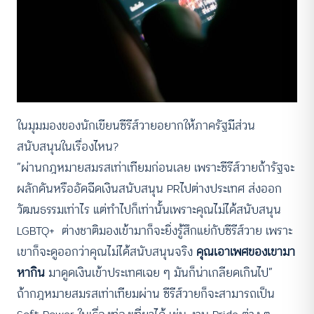
ในมุมมองของนักเขียนซีรีส์วายอยากให้ภาครัฐมีส่วน
สนับสนุนในเรื่องไหน?
“ผ่านกฎหมายสมรสเท่าเทียมก่อนเลย เพราะซีรีส์วายถ้ารัฐจะ
ผลักดันหรืออัดฉีดเงินสนับสนุน PRไปต่างประเทศ ส่งออก
วัฒนธรรมเท่าไร แต่ทำไปก็เท่านั้นเพราะคุณไม่ได้สนับสนุน
LGBTQ+ ต่างชาติมองเข้ามาก็จะยิ่งรู้สึกแย่กับซีรีส์วาย เพราะ
เขาก็จะดูออกว่าคุณไม่ได้สนับสนุนจริง
คุณเอาเพศของเขามา
หากิน
มาดูดเงินเข้าประเทศเฉย ๆ มันก็น่าเกลียดเกินไป”
ถ้ากฎหมายสมรสเท่าเทียมผ่าน ซีรีส์วายก็จะสามารถเป็น