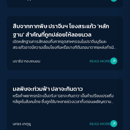
Environment
สืบจากกากพิษ ปราจีนฯ โยงสระแก้ว ‘หลัก
ฐาน’ สำคัญที่ถูกปล่อยให้ลอยนวล
เปิดหลักฐานการลักลอบทิ้งกากอุตสาหกรรมในปราจีนบุรีและ
สระแก้วอาจมีความเชื่อมโยงกันหรือบางทีต้นตอมาจากแหล่งกำเนิด
เดียวกัน?
ACCESS
IBILITY
นราธิป ทองถนอม
READ MORE
Environment
ขนาดตัวอักษร
A-
A
A+
A++
มลพิษจะท่วมฟ้า ปลาจะกินดาว
ระยะห่างข้อความ
หรือคำพยากรณ์จะเป็นจริง! 'ปลาจะกินดาว' เป็นคำเปรียบเปรยถึง
กลียุคในสังคมไทย ซึ่งถูกใช้มาหลายช่วงเวลาทั้งตอนเผชิญความ
ปกติ
มาก
มากที่สุด
รุนแรงทางการเมือง การทุจริตฉาวโฉ่ กระทั่งตอนนี้ที่เรากำลัง
เผชิญกับหายนะทางสิ่งแวดล้อม
ปรับสีสำหรับตาบอดสี
นทธร เกตุชู
READ MORE
ปิด
Protan
Deutan
Tritan