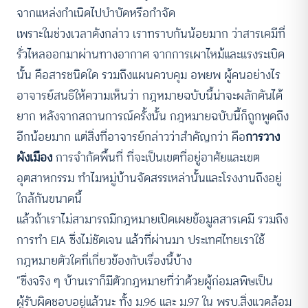
จากแหล่งกำเนิดไปบำบัดหรือกำจัด
เพราะในช่วงเวลาดังกล่าว เราทราบกันน้อยมาก ว่าสารเคมีที่
รั่วไหลออกมาผ่านทางอากาศ จากการเผาไหม้และแรงระเบิด
นั้น คือสารชนิดใด รวมถึงแผนควบคุม อพยพ ผู้คนอย่างไร
อาจารย์สนธิให้ความเห็นว่า กฎหมายฉบับนี้น่าจะผลักดันได้
ยาก หลังจากสถานการณ์ครั้งนั้น กฎหมายฉบับนี้ก็ถูกพูดถึง
อีกน้อยมาก แต่สิ่งที่อาจารย์กล่าวว่าสำคัญกว่า คือ
การวาง
ผังเมือง
การจำกัดพื้นที่ ที่จะเป็นเขตที่อยู่อาศัยและเขต
อุตสาหกรรม ทำไมหมู่บ้านจัดสรรเหล่านั้นและโรงงานถึงอยู่
ใกล้กันขนาดนี้
แล้วถ้าเราไม่สามารถมีกฎหมายเปิดเผยข้อมูลสารเคมี รวมถึง
การทำ EIA ซึ่งไม่ชัดเจน แล้วที่ผ่านมา ประเทศไทยเราใช้
กฎหมายตัวใดที่เกี่ยวข้องกับเรื่องนี้บ้าง
“ซึ่งจริง ๆ บ้านเราก็มีตัวกฎหมายที่ว่าด้วยผู้ก่อมลพิษเป็น
ผู้รับผิดชอบอยู่แล้วนะ ทั้ง ม.96 และ ม.97 ใน พรบ.สิ่งแวดล้อม