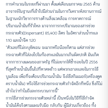
การคำนวณในระยะที่ผ่านมา ตั้งแต่เดือนมกราคม 2565 ด้าน
อาจารย์ในฐานะที่เข้าไปมีส่วนร่วมในการวิเคราะห์สถานการณ์
ในฐานะนักวิชาการทางด้านสิ่งแวดล้อม การคาดการณ์
ปริมาณน้ำมันที่รั่วไหล มาจากการกะปริมาณของสารช่วย
กระจายตัว(Dispersant) 85,400 ลิตร ในอัตราส่วนน้ำทะเล
1:10 และน้ำจืด 1:20
“ตัวเลขที่ไม่ระบุชัดเจน จะมากหรือน้อยก็ตาม แต่สารช่วย
กระจายตัวที่ใส่ลงไปในท้องทะเลมันมากเกินผิดปกติ มันเกิด
จากการวางแผนของภาครัฐ ที่ไม่อยากให้ซ้ำรอยในปี 2556
ที่สุดท้ายน้ำมันขึ้นไปที่หาดพร้าว แต่พวกเขาละเลยในการใช้
บูมล้อม เพื่อที่จะต้อนปริมาณน้ำมัน จึงใช้สกิมเมอร์(เครื่องดูด
คราบน้ำมัน) หรือใช้สารช่วยกระจายตัวกำจัดอีกทีหนึ่ง ซึ่งก็ไม่
เข้าใจว่าทำไมถึงละกระบวนการนี้”
การใช้สารช่วยกระจายตัวเหล่านี้ เป็นหนึ่งในวิธีที่ใช้กำจัด
น้ำมันได้จริงตามแผนรับมือ กลับกัน ผู้มีส่วนเกี่ยวข้อง ทั้ง