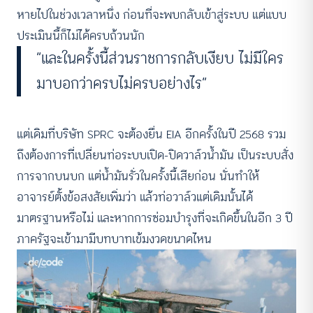
หายไปในช่วงเวลาหนึ่ง ก่อนที่จะพบกลับเข้าสู่ระบบ แต่แบบ
ประเมินนี้ก็ไม่ได้ครบถ้วนนัก
“และในครั้งนี้ส่วนราชการกลับเงียบ ไม่มีใคร
มาบอกว่าครบไม่ครบอย่างไร”
แต่เดิมที่บริษัท SPRC จะต้องยื่น EIA อีกครั้งในปี 2568 รวม
ถึงต้องการที่เปลี่ยนท่อระบบเปิด-ปิดวาล์วน้ำมัน เป็นระบบสั่ง
การจากบนบก แต่น้ำมันรั่วในครั้งนี้เสียก่อน นั่นทำให้
อาจารย์ตั้งข้อสงสัยเพิ่มว่า แล้วท่อวาล์วแต่เดิมนั้นได้
มาตรฐานหรือไม่ และหากการซ่อมบำรุงที่จะเกิดขึ้นในอีก 3 ปี
ภาครัฐจะเข้ามามีบทบาทเข้มงวดขนาดไหน