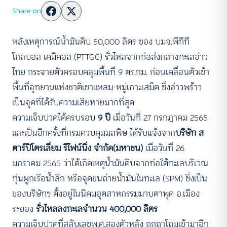
Share on
หลังเหตุการณ์น้ำมันดิบ 50,000 ลิตร ของ บมจ.พีทีที
โกลบอล เคมิคอล (PTTGC) รั่วไหลจากท่อส่งกลางทะเลอ่าว
ไทย กระจายตัวครอบคลุมพื้นที่ 9 ตร.กม. ก่อนเคลื่อนตัวเข้า
พื้นที่อุทยานแห่งชาติเขาแหลม-หมู่เกาะเสม็ด ซึ่งอ่าวพร้าว
เป็นจุดที่ได้รับความเสียหายมากที่สุด
ความเจ็บปวดได้ครบรอบ
9 ปี
เมื่อวันที่ 27 กรกฎาคม 2565
และเป็นอีกครั้งที่กรมควบคุมมลพิษ ได้รับแจ้งจาก
บริษัท ส
ตาร์ปิโตรเลี่ยม รีไฟน์นิ่ง จำกัด(มหาชน)
เมื่อวันที่ 26
มกราคม 2565 ว่าได้เกิดเหตุน้ำมันดิบจากท่อใต้ทะเลบริเวณ
ทุ่นผูกเรือน้ำลึก หรือจุดขนถ่ายน้ำมันในทะเล (SPM) ซึ่งเป็น
ของบริษัทฯ ตั้งอยู่ในนิคมอุตสาหกรรมมาบตาพุด อ.เมือง
ระยอง
รั่วไหลลงทะเลจำนวน 400,000 ลิตร
ความเจ็บปวดที่สลับเลขพ.ศ.สองตัวหลัง ถูกถาโถมเข้ามาอีก