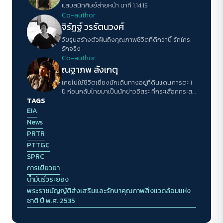
แสบสนิทศิษย์ส่ายหน้า นาที 1.14.15
Co-author
จิรัฏฐ์ วรรัตนวงศ์
วัยรุ่นสร้างตัวฝันถึงคุณภาพชีวิตที่ดีกว่านี้ รักใคร
รักจริง
Co-author
ณฐาภพ สังเกตุ
เคยไปใช้ชีวิตเยี่ยงนักเดินทางอยู่ที่ดินแดนภารตะ 1
ปี ก่อนกลับไทยมาเป็นนักข่าวอิสระ ที่กระเสือกกระสน
TAGS
เพื่อความอยู่รอดในวงการสื่อไทย
EIA
News
PRTR
PTTGC
SPRC
การเยียวยา
น้ำมันรั่วระยอง
พระราชบัญญัติส่งเสริมและรักษาคุณภาพสิ่งแวดล้อมแห่ง
ชาติ ปี พ.ศ. 2535