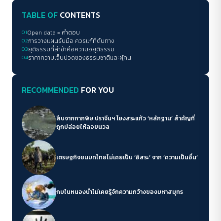
TABLE OF
CONTENTS
01
Open data = คำตอบ
02
การวางแผนรับมือ ควรแก้ที่ต้นทาง
03
ยุติธรรมที่ล่าช้าคือความอยุติธรรม
04
ราคาความเจ็บปวดของธรรมชาติและผู้คน
RECOMMENDED
FOR YOU
สืบจากกากพิษ ปราจีนฯ โยงสระแก้ว ‘หลักฐาน’ สำคัญที่
ถูกปล่อยให้ลอยนวล
เศรษฐกิจชนบทไทยไม่เคยเป็น ‘อิสระ’ จาก ‘ความเป็นอื่น’
กบในหนองน้ำไม่เคยรู้จักความกว้างของมหาสมุทร