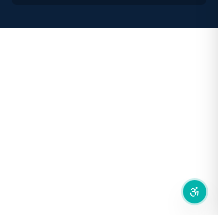
คอนทราสต์สูง
โหมดขาวดำ
ฟอนต์อ่านง่าย
เน้นลิงก์
เน้นกรอบ Focus
ซ่อนรูปภาพ
ลดการเคลื่อนไหว