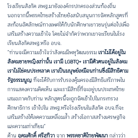
โรงเรียนสังกัด สพฐ.มายังองค์กรปกครองส่วนท้องถิ่น
นอกจากนี้พรรคไทยสร้างไทยยังสนับสนุนการจัดหลักสูตรที่
สะท้อนอัตลักษณ์ทางเพศให้กับนักศึกษาเยาวชนรุ่นต่อไปเพื่อ
เสริมสร้างความเข้าใจ โดยไม่จำกัดว่าพวกเขาจะเรียนในโรง
เรียนสังกัดสพฐ.หรือ อบจ.
“ท่านจะมีความเข้าใจว่าสังคมมีพหุวัฒนธรรม
เราไม่ได้อยู่ใน
สังคมชายหญิงเท่านั้น เรามี LGBTQ+ เรามีตัวตนอยู่ในสังคม
เราไม่ใช่คนประหลาด เราเป็นมนุษย์เหมือนท่านซึ่งมีสิทธิตาม
รัฐธรรมนูญ
ที่จะได้รับการรับรองคุ้มครองมีสิทธิเสรีภาพใน
การแสดงความคิดเห็น และเรามีสิทธิ์ที่จะอยู่บนประเทศไทย
เสมอภาคกับท่าน หลักสูตรนี้จะถูกจัดเข้าไปในกระทรวง
ศึกษาธิการ เข้าไปใน สพฐ.หรือโรงเรียนในสังกัด อบจ.ที่จะ
เสริมสร้างให้ลดความเหลื่อมล้ำ สร้างโอกาสสร้างเศรษฐกิจ
และความเท่าเทียม”
ด้าน
อุดมศักดิ์ ศรีสุทิวา
จาก
พรรคชาติไทยพัฒนา
กล่าวว่า