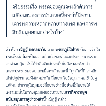
จริยธรรมสื่อ พรรคของคุณจะผลักดันการ
เปลี่ยนแปลงการนำเสนอเนื้อหาให้มีความ
เคารพความหลากหลายทางเพศ และเคารพ
สิทธิมนุษยชนอย่างไรบ้าง”
เริ่มด้วย
ณัฏฐ์ มงคลนาวิน
จาก
พรรคภูมิใจไทย
ที่กล่าวว่า ใน
ประเด็นสื่อต้องเป็นความร่วมมือของสื่อและประชาชน เพราะ
เราต่างปฏิเสธไม่ได้ว่าสื่อตีแผ่ประเด็นในลักษณะดังกล่าว
เพราะประชาชนชอบเสพเนื้อหาลักษณะนี้ “ทุกวันนี้ที่เราคลิก
เข้าไปดูข่าวทอมหึงโหดฆ่ากัน สื่อเขาเก็บข้อมูลว่าคนเข้าไปดู
แค่ไหน ถ้าเราดูในมุมมองสื่อขายข่าวนี้อย่างนี้มันขายได้
เพราะฉะนั้นในทางมุมมองของประชาชน
เราก็ควรหยุด
สนับสนุนการดูข่าวเหล่านี้
” ณัฏฐ์ กล่าว