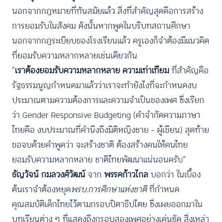
นอกจากกฎหมายที่ทันสมัยแล้ว สิ่งที่สำคัญสุดคือการสร้าง
การยอมรับในสังคม ดังนั้นหากพูดในบริบทสถานศึกษา
นอกจากกฎระเบียบของโรงเรียนแล้ว ครูเองก็จำต้องมีแนวคิด
ที่ยอมรับความหลากหลายเช่นเดียวกัน
“
เราต้องยอมรับความหลากหลาย ความเท่าเทียม
ที่สำคัญคือ
รัฐธรรมนูญกำหนดมาแล้วว่าเราจะทำยังไงที่จะกำหนดงบ
ประมาณตามความต้องการและความจำเป็นของเพศ ซึ่งเรียก
ว่า Gender Responsive Budgeting (คำจำกัดความภาษา
ไทยคือ งบประมาณที่คำนึงถึงมิติหญิงชาย – ผู้เขียน) สุดท้าย
ขอจบด้วยคำพูดว่า จะสร้างชาติ ต้องสร้างคนให้คนไทย
ยอมรับความหลากหลาย ชาติไทยพัฒนาแน่นอนครับ”
ธัญวัจน์ กมลวงศ์วัฒน์
จาก
พรรคก้าวไกล
บอกว่า ในเบื้อง
ต้นเราจำต้องหยุด
พรบ.การศึกษาแห่งชาติ
ที่กำหนด
คุณสมบัติเด็กไทยไว้ตามกรอบปิตาธิปไตย ซึ่งเผยออกมาใน
บทเรียนต่าง ๆ ที่แสดงถึงกรอบสองเพศอย่างเด่นชัด สิ่งเหล่า