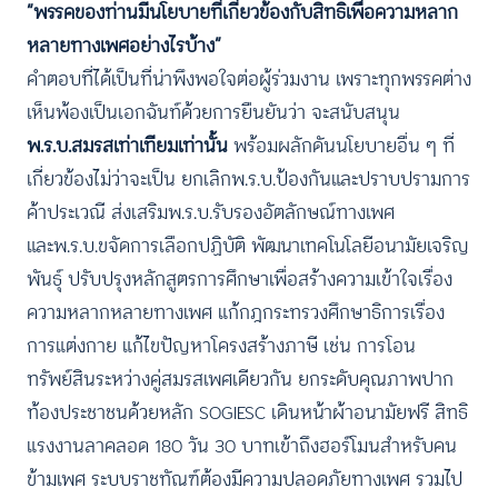
“พรรคของท่านมีนโยบายที่เกี่ยวข้องกับสิทธิเพื่อความหลาก
หลายทางเพศอย่างไรบ้าง”
คำตอบที่ได้เป็นที่น่าพึงพอใจต่อผู้ร่วมงาน เพราะทุกพรรคต่าง
เห็นพ้องเป็นเอกฉันท์ด้วยการยืนยันว่า จะสนับสนุน
พ.ร.บ.สมรสเท่าเทียมเท่านั้น
พร้อมผลักดันนโยบายอื่น ๆ ที่
เกี่ยวข้องไม่ว่าจะเป็น ยกเลิกพ.ร.บ.ป้องกันและปราบปรามการ
ค้าประเวณี ส่งเสริมพ.ร.บ.รับรองอัตลักษณ์ทางเพศ
และพ.ร.บ.ขจัดการเลือกปฏิบัติ พัฒนาเทคโนโลยีอนามัยเจริญ
พันธุ์ ปรับปรุงหลักสูตรการศึกษาเพื่อสร้างความเข้าใจเรื่อง
ความหลากหลายทางเพศ แก้กฎกระทรวงศึกษาธิการเรื่อง
การแต่งกาย แก้ไขปัญหาโครงสร้างภาษี เช่น การโอน
ทรัพย์สินระหว่างคู่สมรสเพศเดียวกัน ยกระดับคุณภาพปาก
ท้องประชาชนด้วยหลัก SOGIESC เดินหน้าผ้าอนามัยฟรี สิทธิ
แรงงานลาคลอด 180 วัน 30 บาทเข้าถึงฮอร์โมนสำหรับคน
ข้ามเพศ ระบบราชทัณฑ์ต้องมีความปลอดภัยทางเพศ รวมไป