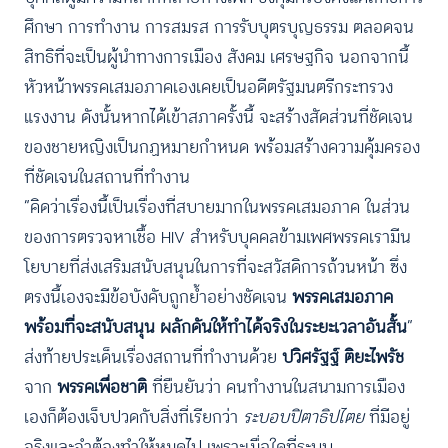
ศึกษา การทำงาน การสมรส การรับบุตรบุญธรรม ตลอดจน
สิทธิที่จะเป็นผู้นำทางการเมือง สังคม เศรษฐกิจ นอกจากนี้
หัวหน้าพรรคเสมอภาคเองเคยเป็นอดีตรัฐมนตรีกระทรวง
แรงงาน ดังนั้นหากได้เข้าสภาครั้งนี้ จะสร้างสัดส่วนที่ชัดเจน
ของชายหญิงเป็นกฏหมายกำหนด พร้อมสร้างความคุ้มครอง
ที่ชัดเจนในสถานที่ทำงาน
“คิดว่าเรื่องนี้เป็นเรื่องที่สบายมากในพรรคเสมอภาค ในส่วน
ของการตรวจหาเชื้อ HIV สำหรับบุคคลข้ามเพศพรรคเรามีน
โยบายที่ส่งเสริมสนับสนุนในการที่จะสวัสดิการถ้วนหน้า ซึ่ง
ตรงนี้เองจะมีข้อบังคับถูกย้ำอย่างชัดเจน
พรรคเสมอภาค
พร้อมที่จะสนับสนุน ผลักดันให้ทำได้จริงในระยะเวลาอันสั้น
”
ส่งท้ายประเด็นเรื่องสถานที่ทำงานด้วย
ปวิศรัฐฐ์ ติยะไพรัช
จาก
พรรคเพื่อชาติ
ที่ยืนยันว่า คนทำงานในสนามการเมือง
เองก็ต้องเจ็บปวดกับสิ่งที่เรียกว่า
ระบอบปิตาธิปไตย
ที่มีอยู่
จริงและจำต้องทำให้หมดไป เพราะเมื่อใดที่ระบบ