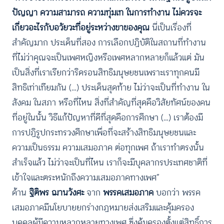
ปัญญา ความสามารถ ความทุ่มเท ในการทำงาน ไม่ควรจะ
เกี่ยวอะไรกับอวัยวะที่อยู่ระหว่างขาของคุณ
นี่เป็นเรื่องที่
สำคัญมาก ประเด็นที่สอง การเลือกปฏิบัติในสถานที่ทำงาน
ที่ไม่ว่าคุณจะเป็นเพศหญิงหรือเพศหลากหลายก็แล้วแต่ มัน
เป็นสิ่งที่เราเรียกว่าริดรอนสิทธิมนุษยชนเพราะเราทุกคนมี
สิทธิเท่าเทียมกัน (…) ประเด็นสุดท้าย ไม่ว่าจะเป็นที่ทำงาน ใน
สังคม ในสภา หรือที่ไหน สิ่งที่สำคัญที่สุดคือวิสัยทัศน์ของคน
ที่อยู่ในนั้น วิธีแก้ปัญหาที่ดีที่สุดคือการศึกษา (…) เราต้องมี
การปฏิรูปกระทรวงศึกษาเพื่อที่จะสร้างสิทธิมนุษยชนและ
ความเป็นธรรม ความเสมอภาค ต่อทุกเพศ ถ้าเราทำตรงนั้น
สำเร็จแล้ว ไม่ว่าจะเป็นที่ไหน เราก็จะมีบุคลากรประเทศชาติที่
เข้าใจและตระหนักถึงความเสมอภาคทางเพศ”
ด้าน
ฐิติพร ฌานวังศะ
จาก
พรรคเสมอภาค
บอกว่า พรรค
เสมอภาคมีนโยบายยกร่างกฏหมายส่งเสริมและคุ้มครอง
บุคคลผู้มีความหลากหลายทางเพศ ซึ่งคุ้มครองตั้งแต่สิทธิ์การ