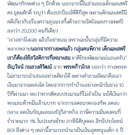
พัฒนาทักษะต่าง ๆ อีกด้วย นอกจากนี้ในส่วนของเด็กและสตรี
ดร.อุดมศักดิ์ ระบุว่า ต้องปกป้องให้ดีที่สุด เพราะเด็กและสตรีมี
คดีเกี่ยวกับเรื่องความรุนแรงทั้งด้านกายจิตใจและทางเพศปี
ละกว่า 20,000 คนทีเดียว
“เราอย่านิ่งเฉย แล้วก็อย่ายอม เพราะฉะนั้นกลุ่มที่มีความ
หลากหลาย
นอกจากทางเพศแล้ว กลุ่มคนพิการ เด็กและสตรี
เราก็ต้องให้สวัสดิการที่เหมาะสม
ชาติไทยพัฒนาแน่นอนครับ”
ธัญวัจน์ กมลวงศ์วัฒน์
จาก
พรรคก้าวไกล
บอกว่า ทางพรรค
ไม่สามารถนำเสนออย่างเดียวได้ เพราะคำถามถัดมาคือเอา
เงินมาจากแหล่งใด โดยจากการทำบ้านอย่างหนักในช่วง 10
ปีที่ผ่านมา พบว่าหากตัดงบประมาณที่ไม่จำเป็น จะได้เงินกว่า
หกแสนห้าหมื่นล้านบาท จากการลดขนาดกองทัพ ลดงบ
กลาง ลดเงินปัญผลของรัฐวิสาหกิจ ภาษีความมั่นคงคนที่
ร่ำรวยมาก 1% ในประเทศไทย ภาษีนิติบุคคล สิทธิประโยชน์
BOI สิ่งต่าง ๆ เหล่านี้สามารถนำมาเป็นเงินอุดหนุนเด็ก 6 ปี