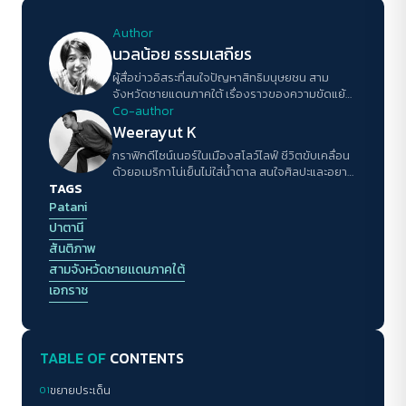
Author
นวลน้อย ธรรมเสถียร
ผู้สื่อข่าวอิสระที่สนใจปัญหาสิทธิมนุษยชน สาม
จังหวัดชายแดนภาคใต้ เรื่องราวของความขัดแย้ง
และการสร้างสันติภาพ
Co-author
Weerayut K
กราฟิกดีไซน์เนอร์ในเมืองสโลว์ไลฟ์ ชีวิตขับเคลื่อน
ด้วยอเมริกาโน่เย็นไม่ใส่น้ำตาล สนใจศิลปะและอยาก
TAGS
ใช้สิ่งนี้ทำให้โลกดีขึ้น โดยเฉพาะเรื่องความเท่าเทียม
ทางเพศ ความฝันอยากมีแบรนด์เสื้อผ้าเป็นของตัว
Patani
เอง
ปาตานี
สันติภาพ
สามจังหวัดชายเเดนภาคใต้
เอกราช
TABLE OF
CONTENTS
01
ขยายประเด็น