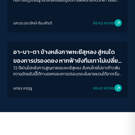
กับการปฏิวัติในฐานะเครื่องมือปฏิบัติการสงครามจิตวิทยา 'มันไม่
เคยเป็นเครื่องมือที่ผูกขาดโดยฝ่ายใด'
ACCESS
IBILITY
รศ.ดร.ประจักษ์ ก้องกีรติ
READ MORE
Crack Politics
ขนาดตัวอักษร
A-
A
A+
A++
อา-บา-ตา ข้างหลังภาพหะยีสุหลง สู่หนใด
ระยะห่างข้อความ
ของการปรองดอง หากฟ้ายังทึมเทาไม่เปลี่ยน
ปกติ
มาก
มากที่สุด
สี
72 ปีผ่านไปหลังการสูญหายของหะยีสุหลง สังคมไทยไม่อาจก้าวพ้น
ความขัดแย้งนี้ได้ทางออกของการปรองดองในชายแดนใต้อาจเริ่ม
ต้นที่นี่ ที่ซึ่งรัฐไทยจะยอมรับความหลากหลาย และอัตลักษณ์ของ
ปรับสีสำหรับตาบอดสี
ผู้คนในฐานะมนุษย์ไม่ใช่ภัยคุกคามของรัฐ
นทธร เกตุชู
READ MORE
ปิด
Protan
Deutan
Tritan
คอนทราสต์สูง
โหมดขาวดำ