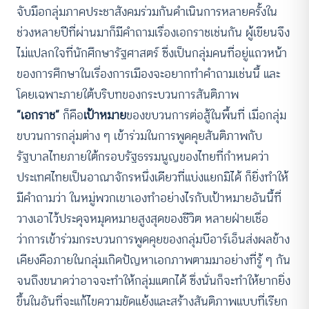
จับมือกลุ่มภาคประชาสังคมร่วมกันดำเนินการหลายครั้งใน
ช่วงหลายปีที่ผ่านมาก็มีคำถามเรื่องเอกราชเช่นกัน ผู้เขียนจึง
ไม่แปลกใจที่นักศึกษารัฐศาสตร์ ซึ่งเป็นกลุ่มคนที่อยู่แถวหน้า
ของการศึกษาในเรื่องการเมืองจะอยากทำคำถามเช่นนี้ และ
โดยเฉพาะภายใต้บริบทของกระบวนการสันติภาพ
“เอกราช”
ก็คือ
เป้าหมาย
ของขบวนการต่อสู้ในพื้นที่ เมื่อกลุ่ม
ขบวนการกลุ่มต่าง ๆ เข้าร่วมในการพูดคุยสันติภาพกับ
รัฐบาลไทยภายใต้กรอบรัฐธรรมนูญของไทยที่กำหนดว่า
ประเทศไทยเป็นอาณาจักรหนึ่งเดียวที่แบ่งแยกมิได้ ก็ยิ่งทำให้
มีคำถามว่า ในหมู่พวกเขาเองทำอย่างไรกับเป้าหมายอันนี้ที่
วางเอาไว้ประดุจหมุดหมายสูงสุดของชีวิต หลายฝ่ายเชื่อ
ว่าการเข้าร่วมกระบวนการพูดคุยของกลุ่มบีอาร์เอ็นส่งผลข้าง
เคียงคือภายในกลุ่มเกิดปัญหาเอกภาพตามมาอย่างที่รู้ ๆ กัน
จนถึงขนาดว่าอาจจะทำให้กลุ่มแตกได้ ซึ่งนั่นก็จะทำให้ยากยิ่ง
ขึ้นในอันที่จะแก้ไขความขัดแย้งและสร้างสันติภาพแบบที่เรียก