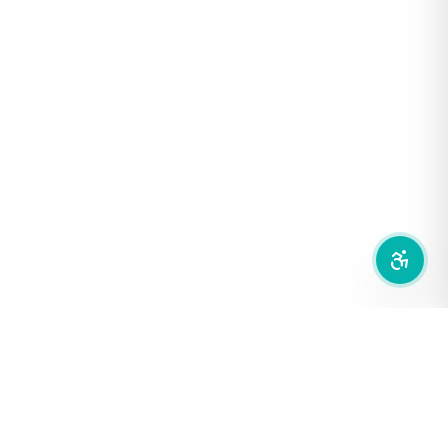
ฟอนต์อ่านง่าย
เน้นลิงก์
เน้นกรอบ Focus
ซ่อนรูปภาพ
ลดการเคลื่อนไหว
สำนักเครือข่ายสื่อสาธารณะ
องค์การกระจายเสียงและแพร่ภาพสาธารณะแห่งประเทศไทย (THAI