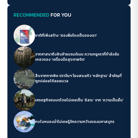
RECOMMENDED
FOR YOU
ชาติที่เพิ่งสร้าง ‘สองฝั่งโขงเป็นของเรา’
จากศาสนาถึงสินค้าแบรนด์เนม ความหรูหราที่กำลังล้ม
เหลวของ ‘เครื่องมือสุขภาพจิต’
สืบจากกากพิษ ปราจีนฯ โยงสระแก้ว ‘หลักฐาน’ สำคัญที่
ถูกปล่อยให้ลอยนวล
เศรษฐกิจชนบทไทยไม่เคยเป็น ‘อิสระ’ จาก ‘ความเป็นอื่น’
กบในหนองน้ำไม่เคยรู้จักความกว้างของมหาสมุทร