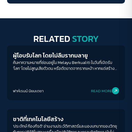
RELATED
STORY
Human Rights
ผู้โอบรับโลก โดยไม่ลืมรากมลายู
ค้นหาความหมายที่ซ่อนอยู่ใน Melayu Berkualiti ในวันที่เปิดรับ
'โลก' โดยไม่สูญเสียตัวตน หรือตัดขาดจากรากเหง้า หากแต่สร้าง
ความหมายใหม่ให้กับสิ่งที่ตัวเองมีอยู่
ฟาห์เรนน์ นิยมเดชา
READ MORE
Crack Politics
ชาติที่เทคโนโลยีสร้าง
'ประจักษ์ ก้องกีรติ' อ่านงานประวัติศาสตร์และมองบทบาทของวิทยุ