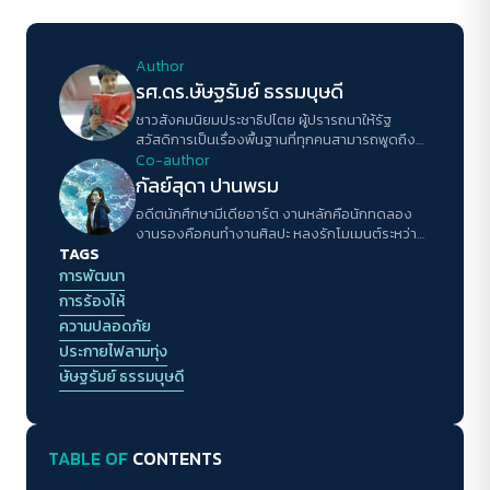
Author
รศ.ดร.ษัษฐรัมย์ ธรรมบุษดี
ชาวสังคมนิยมประชาธิปไตย ผู้ปรารถนาให้รัฐ
สวัสดิการเป็นเรื่องพื้นฐานที่ทุกคนสามารถพูดถึง
อธิบายและเรียกร้องได้
Co-author
กัลย์สุดา ปานพรม
อดีตนักศึกษามีเดียอาร์ต งานหลักคือนักทดลอง
งานรองคือคนทำงานศิลปะ หลงรักโมเมนต์ระหว่าง
TAGS
ทาง ยามว่างชอบสบตากับท้องฟ้า มีดอกไม้เป็นสิ่ง
ล่อเลี้ยงหัวใจ
การพัฒนา
การร้องไห้
ความปลอดภัย
ประกายไฟลามทุ่ง
ษัษฐรัมย์ ธรรมบุษดี
TABLE OF
CONTENTS