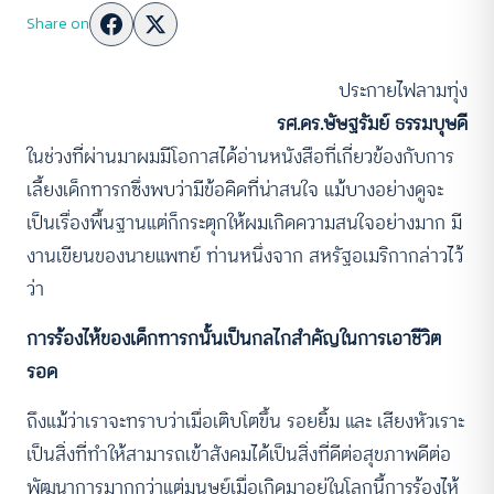
Share on
ประกายไฟลามทุ่ง
รศ.ดร.ษัษฐรัมย์ ธรรมบุษดี
ในช่วงที่ผ่านมาผมมีโอกาสได้อ่านหนังสือที่เกี่ยวข้องกับการ
เลี้ยงเด็กทารกซึ่งพบว่ามีข้อคิดที่น่าสนใจ แม้บางอย่างดูจะ
เป็นเรื่องพื้นฐานแต่ก็กระตุกให้ผมเกิดความสนใจอย่างมาก มี
งานเขียนของนายแพทย์ ท่านหนึ่งจาก สหรัฐอเมริกากล่าวไว้
ว่า
การร้องไห้ของเด็กทารกนั้นเป็นกลไกสำคัญในการเอาชีวิต
รอด
ถึงแม้ว่าเราจะทราบว่าเมื่อเติบโตขึ้น รอยยิ้ม และ เสียงหัวเราะ
เป็นสิ่งที่ทำให้สามารถเข้าสังคมได้เป็นสิ่งที่ดีต่อสุขภาพดีต่อ
พัฒนาการมากกว่าแต่มนุษย์เมื่อเกิดมาอยู่ในโลกนี้การร้องไห้