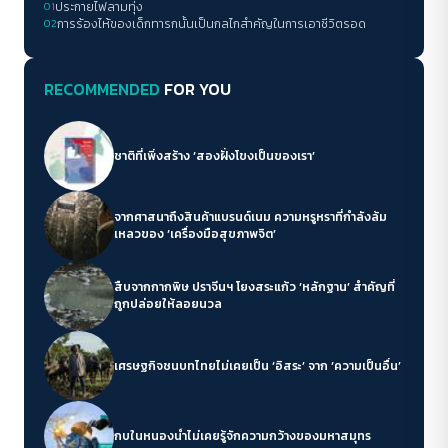
01
ประกายไฟลามทุ่ง
02
การร้องไห้ของเด็กทารกนั้นเป็นกลไกสำคัญในการเอาชีวิตรอด
RECOMMENDED
FOR YOU
ชาติที่เพิ่งสร้าง ‘สองฝั่งโขงเป็นของเรา’
จากศาสนาถึงสินค้าแบรนด์เนม ความหรูหราที่กำลังล้ม
เหลวของ ‘เครื่องมือสุขภาพจิต’
สืบจากกากพิษ ปราจีนฯ โยงสระแก้ว ‘หลักฐาน’ สำคัญที่
ถูกปล่อยให้ลอยนวล
เศรษฐกิจชนบทไทยไม่เคยเป็น ‘อิสระ’ จาก ‘ความเป็นอื่น’
กบในหนองน้ำไม่เคยรู้จักความกว้างของมหาสมุทร