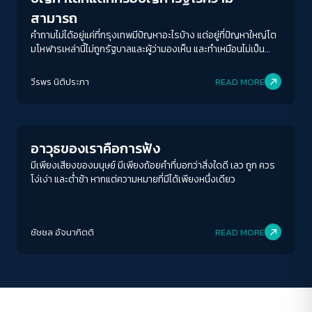
สามารถ
คำถามไม่ได้อยู่แค่ที่กรุงเทพมีปัญหาอะไรบ้าง แต่อยู่ที่ปัญหาใหญ่โต
มโหฬารเหล่านี้ไม่ถูกรัฐบาลและผู้ว่ามองเห็น และทำเหมือนไม่เป็น
ปัญหาต่างหาก
ACCESS
IBILITY
วีรพร นิติประภา
READ MORE
Columnist
ขนาดตัวอักษร
A-
A
A+
A++
อาวุธของเราคือการฟัง
ระยะห่างข้อความ
มีเพียงเสียงของมนุษย์ มีเพียงถ้อยคำที่บอกว่าสิ่งใดดี เลว ถูก ควร
โง่เง่า และต่ำช้า หากแต่ความหมายที่มีได้เพียงหนึ่งเดียว
ปกติ
มาก
มากที่สุด
ปรับสีสำหรับตาบอดสี
ชัชชล อัจนากิตติ
READ MORE
ปิด
Protan
Deutan
Tritan
คอนทราสต์สูง