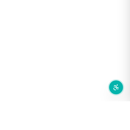
โหมดขาวดำ
ฟอนต์อ่านง่าย
เน้นลิงก์
เน้นกรอบ Focus
ซ่อนรูปภาพ
ลดการเคลื่อนไหว