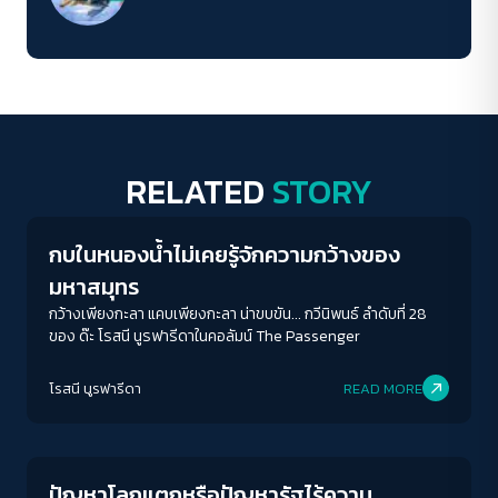
RELATED
STORY
Columnist
กบในหนองน้ำไม่เคยรู้จักความกว้างของ
มหาสมุทร
กว้างเพียงกะลา แคบเพียงกะลา น่าขบขัน... กวีนิพนธ์ ลำดับที่ 28
ของ ด๊ะ โรสนี นูรฟารีดาในคอลัมน์ The Passenger
โรสนี นูรฟารีดา
READ MORE
Columnist
ปัญหาโลกแตกหรือปัญหารัฐไร้ความ