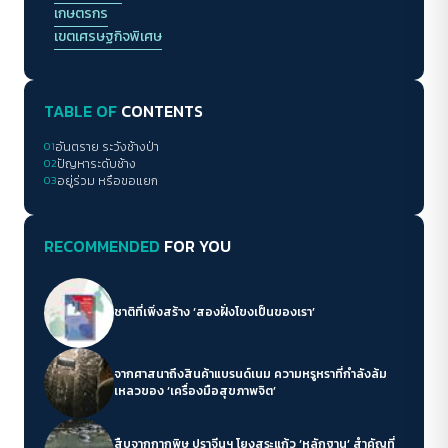
เกษตรกร
เขตเศรษฐกิจพิเศษ
TABLE OF
CONTENTS
01
อันตราย ระวังช้างป่า
02
ปัญหาระดับช้าง
03
อยู่ร่วม หรือขอแยก
RECOMMENDED
FOR YOU
ชาติที่เพิ่งสร้าง ‘สองฝั่งโขงเป็นของเรา’
จากศาสนาถึงสินค้าแบรนด์เนม ความหรูหราที่กำลังล้ม
เหลวของ ‘เครื่องมือสุขภาพจิต’
สืบจากกากพิษ ปราจีนฯ โยงสระแก้ว ‘หลักฐาน’ สำคัญที่