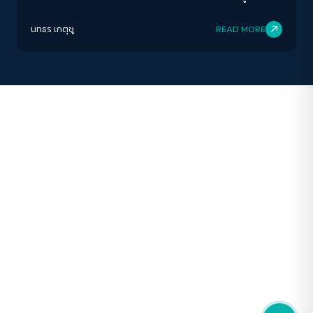
เดียวในอาชญากรรมสิ่งแวดล้อม’
ปรับสีสำหรับตาบอดสี
นทธร เกตุชู
READ MORE
ปิด
Protan
Deutan
Tritan
คอนทราสต์สูง
โหมดขาวดำ
ฟอนต์อ่านง่าย
เน้นลิงก์
เน้นกรอบ Focus
ซ่อนรูปภาพ
ลดการเคลื่อนไหว