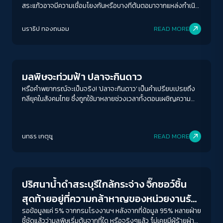
สระแก้วอาจมีความเชื่อมโยงกันหรือบางทีต้นตอมาจากแหล่งกำเนิด
เดียวกัน?
นราธิป ทองถนอม
READ MORE
Environment
มลพิษจะท่วมฟ้า ปลาจะกินดาว
หรือคำพยากรณ์จะเป็นจริง! 'ปลาจะกินดาว' เป็นคำเปรียบเปรยถึง
กลียุคในสังคมไทย ซึ่งถูกใช้มาหลายช่วงเวลาทั้งตอนเผชิญความ
รุนแรงทางการเมือง การทุจริตฉาวโฉ่ กระทั่งตอนนี้ที่เรากำลัง
เผชิญกับหายนะทางสิ่งแวดล้อม
ACCESS
IBILITY
นทธร เกตุชู
READ MORE
Conflict Resolution
ขนาดตัวอักษร
A-
A
A+
A++
ปริศนาน้ำดำสระบุรีใกล้กระจ่าง จิ๊กซอว์ชิ้น
ระยะห่างข้อความ
สุดท้ายอยู่ที่ความกล้าหาญของหน่วยงานรัฐ
ปกติ
มาก
มากที่สุด
ชี้ตัวการผู้ก่อมลพิษ
รอข้อมูลแค่ 5% จากกรมโรงงานฯ หลังจากที่ข้อมูล 95% หลายฝ่าย
ชี้ชัดแล้วว่ามลพิษเริ่มต้นจากที่ใด หรือจริงๆแล้ว 'ไม่เคยมีผู้ร้ายฝ่าย