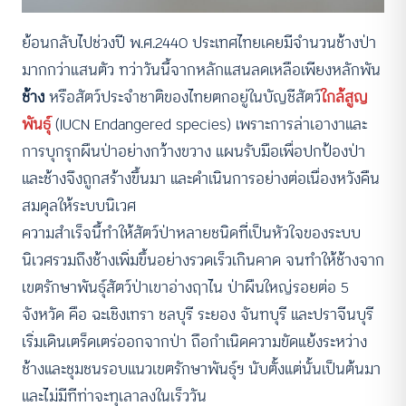
ย้อนกลับไปช่วงปี พ.ศ.2440 ประเทศไทยเคยมีจำนวนช้างป่า
มากกว่าแสนตัว ทว่าวันนี้จากหลักแสนลดเหลือเพียงหลักพัน
ช้าง
หรือสัตว์ประจำชาติของไทยตกอยู่ในบัญชีสัตว์
ใกล้สูญ
พันธุ์
(IUCN Endangered species) เพราะการล่าเอางาและ
การบุกรุกผืนป่าอย่างกว้างขวาง แผนรับมือเพื่อปกป้องป่า
และช้างจึงถูกสร้างขึ้นมา และดำเนินการอย่างต่อเนื่องหวังคืน
สมดุลให้ระบบนิเวศ
ความสำเร็จนี้ทำให้สัตว์ป่าหลายชนิดที่เป็นหัวใจของระบบ
นิเวศรวมถึงช้างเพิ่มขึ้นอย่างรวดเร็วเกินคาด จนทำให้ช้างจาก
เขตรักษาพันธุ์สัตว์ป่าเขาอ่างฤาไน ป่าผืนใหญ่รอยต่อ 5
จังหวัด คือ ฉะเชิงเทรา ชลบุรี ระยอง จันทบุรี และปราจีนบุรี
เริ่มเดินเตร็ดเตร่ออกจากป่า ถือกำเนิดความขัดแย้งระหว่าง
ช้างและชุมชนรอบแนวเขตรักษาพันธุ์ฯ นับตั้งแต่นั้นเป็นต้นมา
และไม่มีทีท่าจะทุเลาลงในเร็ววัน