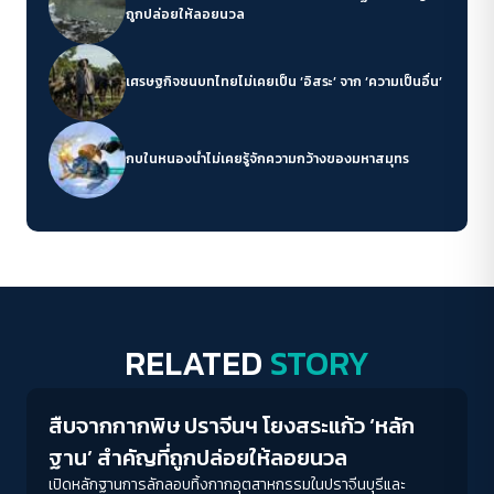
ถูกปล่อยให้ลอยนวล
เศรษฐกิจชนบทไทยไม่เคยเป็น ‘อิสระ’ จาก ‘ความเป็นอื่น’
กบในหนองน้ำไม่เคยรู้จักความกว้างของมหาสมุทร
RELATED
STORY
Environment
สืบจากกากพิษ ปราจีนฯ โยงสระแก้ว ‘หลัก
ฐาน’ สำคัญที่ถูกปล่อยให้ลอยนวล
เปิดหลักฐานการลักลอบทิ้งกากอุตสาหกรรมในปราจีนบุรีและ