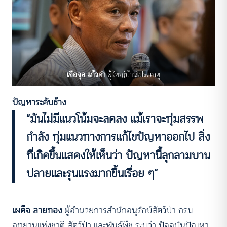
เจือจุล แก้วคำ
ผู้ใหญ่บ้านโปร่งเกตุ
ปัญหาระดับช้าง
“มันไม่มีแนวโน้มจะลดลง แม้เราจะทุ่มสรรพ
กำลัง ทุ่มแนวทางการแก้ไขปัญหาออกไป สิ่ง
ที่เกิดขึ้นแสดงให้เห็นว่า ปัญหานี้ลุกลามบาน
ปลายและรุนแรงมากขึ้นเรื่อย ๆ”
เผด็จ ลายทอง
ผู้อำนวยการสำนักอนุรักษ์สัตว์ป่า กรม
อุทยานแห่งชาติ สัตว์ป่า และพันธุ์พืช ระบุว่า ปัจจุบันปัญหา