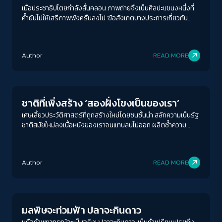
เมื่อประชาธิปไตยกำลังสั่นคลอน ภาพถ่ายจึงเป็นศิลปะแขนงหนึ่งที่
ค้ำยันไม่ให้เสรีภาพพังครืนลงไป 'ข้อสังเกตบางประการเกี่ยวกับ
ภาพถ่าย' จดหมายเหตุแห่งวงการภาพ ที่จะพาทุกคนไปสำรวจทุกแง่
ความคิดของสื่อและช่างภาพอิสระ
Author
READ MORE
Play Read
ชาติที่เพิ่งสร้าง ‘สองฝั่งโขงเป็นของเรา’
เศษเสี้ยวประวัติศาสตร์ที่ถูกสร้างใหม่โดยชนชั้นนำ สลักความเป็นรัฐ
ชาติสมัยใหม่ลงเนื้อหนังของเราจนแทบลบไม่ออก ผลิตซ้ำความ
โกรธเกรี้ยวและวาทกรรมเสียดินแดน จนคำถามอีกประการที่สำคัญ
ว่า ‘ดินแดนที่เสียเป็นของเราจริงหรือ?’ ลางเลือนจนแทบไม่สลัก
ACCESS
IBILITY
สำคัญ
Author
READ MORE
Environment
ขนาดตัวอักษร
A-
A
A+
A++
มลพิษจะท่วมฟ้า ปลาจะกินดาว
ระยะห่างข้อความ