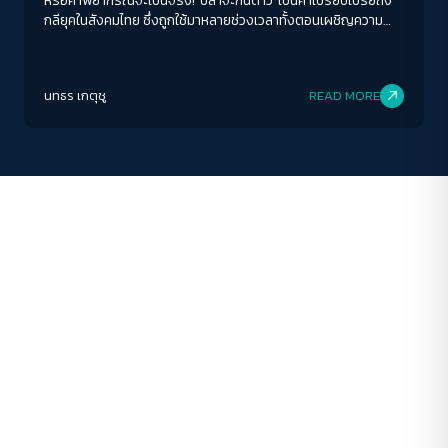
หรือคำพยากรณ์จะเป็นจริง! 'ปลาจะกินดาว' เป็นคำเปรียบเปรยถึง
กลียุคในสังคมไทย ซึ่งถูกใช้มาหลายช่วงเวลาทั้งตอนเผชิญความ
ปกติ
มาก
มากที่สุด
รุนแรงทางการเมือง การทุจริตฉาวโฉ่ กระทั่งตอนนี้ที่เรากำลัง
เผชิญกับหายนะทางสิ่งแวดล้อม
ปรับสีสำหรับตาบอดสี
นทธร เกตุชู
READ MORE
ปิด
Protan
Deutan
Tritan
คอนทราสต์สูง
โหมดขาวดำ
ฟอนต์อ่านง่าย
เน้นลิงก์
เน้นกรอบ Focus
ซ่อนรูปภาพ