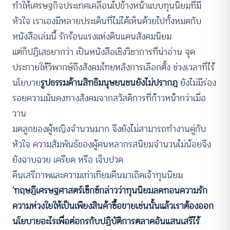
ทำให้เศรษฐกิจประเทศเคลื่อนไปข้างหน้าแบบทุนนิยมที่มี
หัวใจ เราเองมีหลายประเด็นที่ไม่ได้เห็นด้วยไปทั้งหมดกับ
หนังสือเล่มนี้ รักร้อนแรงแห่งดินแดนสังคมนิยม
แต่ก็ปฏิเสธยากว่า เป็นหนังสือเชิงวิชาการที่น่าอ่าน จุด
ประกายให้วิพากษ์ถึงสังคมไทยหลังการเลือกตั้ง ช่วงเวลาที่ไร้
นโยบาย
รูปธรรมด้านสิทธิมนุษยนชนยังไม่ปรากฎ
ยังไม่มีร่อง
รอยความมั่นคงทางสังคมจากสวัสดิการที่ก้าวหน้ากว่าเมื่อ
วาน
มดลูกของผู้หญิงจำนวนมาก จึงยังไม่สามารถทำงานคู่กับ
หัวใจ ความสัมพันธ์ของผู้คนหลากรสนิยมจำนวนไม่น้อยจึง
ยังฉาบฉวย เครียด หรือ เจ็บปวด
คืนเสรีภาพและความเท่าเทียมคืนมาเถิดเจ้าทุนนิยม
‘ทฤษฎีเศรษฐศาสตร์เซ็กซ์กล่าวว่าทุนนิยมลดทอนความรัก
ความห่วงใยให้เป็นเพียงสินค้าซื้อขายเช่นนั้นแล้วเราต้องออก
นโยบายอะไรเพื่อต่อกรกับปฏิบัติการตลาดอันแสนเสรีไร้