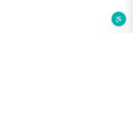
ลดการเคลื่อนไหว
สำนักเครือข่ายสื่อสาธารณะ
องค์การกระจายเสียงและแพร่ภาพสาธารณะแห่งประเทศไทย (THAI
PBS)
PRIVACY POLICY
/
TERM OF USE
รู้จัก DE/CODE
DE/CODE คือใคร
ติดต่อเรา
FOLLOW DE/CODE