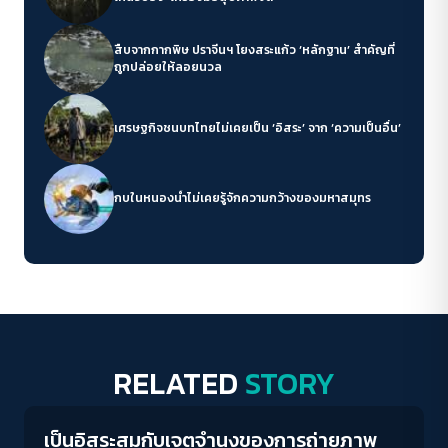
สืบจากกากพิษ ปราจีนฯ โยงสระแก้ว ‘หลักฐาน’ สำคัญที่
ถูกปล่อยให้ลอยนวล
เศรษฐกิจชนบทไทยไม่เคยเป็น ‘อิสระ’ จาก ‘ความเป็นอื่น’
กบในหนองน้ำไม่เคยรู้จักความกว้างของมหาสมุทร
RELATED
STORY
Life Matters
เป็นอิสระสมกับเจตจำนงของการถ่ายภาพ