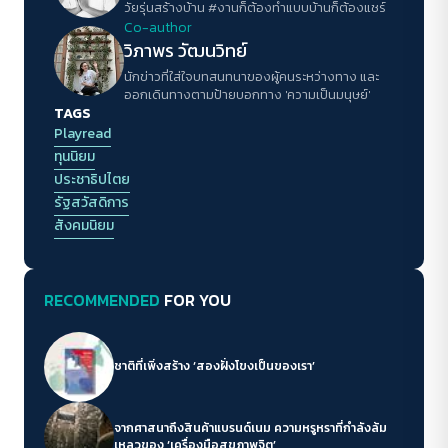
วัยรุ่นสร้างบ้าน #งานก็ต้องทำแบบบ้านก็ต้องแชร์
Co-author
วิภาพร วัฒนวิทย์
นักข่าวที่ใส่ใจบทสนทนาของผู้คนระหว่างทาง และ
ออกเดินทางตามป้ายบอกทาง 'ความเป็นมนุษย์'
TAGS
Playread
ทุนนิยม
ประชาธิปไตย
รัฐสวัสดิการ
สังคมนิยม
RECOMMENDED
FOR YOU
ชาติที่เพิ่งสร้าง ‘สองฝั่งโขงเป็นของเรา’
จากศาสนาถึงสินค้าแบรนด์เนม ความหรูหราที่กำลังล้ม
เหลวของ ‘เครื่องมือสุขภาพจิต’