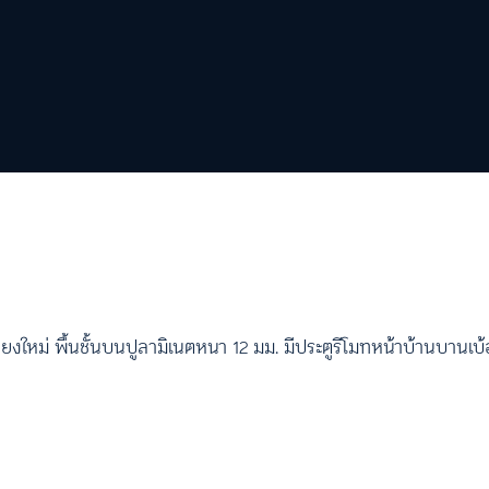
เชียงใหม่ พื้นชั้นบนปูลามิเนตหนา 12 มม. มีประตูรีโมทหน้าบ้านบานเบ