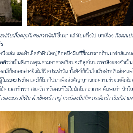
ซฟกับเสื้อคลุมวิเศษสารพัดสี
ขึ้นมา แล้วโยนทิ้งไป บทเรื่อง
ก็อดสเปล
้ว
ึ่งเล่ม และผ้าเช็ดตัวผืนใหญ่อีกหนึ่งผืนที่ซื้อมาจากร้านมาร์กส์แอนด
าเช็ดตัวว่าเป็นสิ่งทรงคุณค่ามหาศาลเกือบจะที่สุดในบรรดาสิ่งของจำเป็น
น์ใช้สอยอย่างยิ่งในชีวิตประจำวัน ทั้งยังใช้เป็นใบเรือสำหรับล่องแ
่อสู้ในระยะประชิด และใช้โบกไปมาเพื่อส่งสัญญาณขอความช่วยเหลือใน
ชัด เวลาที่พวก สแตร็ก หรือคนที่ไม่ใช่นักโบกอวกาศ ค้นพบว่า นักโบ
เจ้าของแปรงสีฟัน ผ้าเช็ดหน้า สบู่ กระป๋องบิสกิต กระติกน้ำ เข็มทิศ แผ