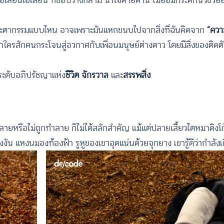
 ล้อเลียนเอเลียน ที่ชอบวางกล้าม น้ำใจตายด้าน ไม่ยอมกระดิกนิ้วช่
ไปเจอชะตากรรมแบบไหน อาจเพราะมันแหกขนบไปจากสิ่งที่ฉันคิดจาก
“ควา
าใครสักคนกระโจนสู่อวกาศกับเพื่อนมนุษย์ต่างดาว โดยมีสิ่งของติดตั
่ระดับอภิปรัชญาแห่ง
ชีวิต จักรวาล
และ
สรรพสิ่ง
ลายหรือไม่ถูกทำลาย ก็ไม่ได้สลักสำคัญ แม้แต่ปลายเสี้ยวไตหมาดิงโก้
งงัน แหงนมองท้องฟ้า รูหูของเขาอุดแน่นด้วยจุกยาง เขารู้ดีว่ากำลังเก