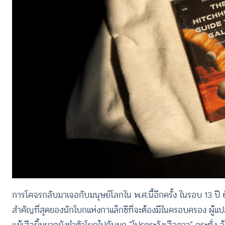
การโคจรกลับมาเจอกับมนุษย์โลกใน พ.ศ.นี้อีกครั้ง ในรอบ 13 ป
สำคัญที่สุดของนักโบกแห่งกาแล็กซีที่จะต้องมีในครอบครอง ผู