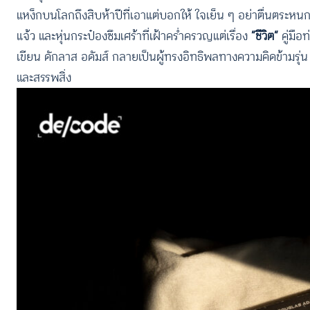
แหง็กบนโลกถึงสิบห้าปีที่เอาแต่บอกให้ ใจเย็น ๆ อย่าตื่นตระ
แจ้ว และหุ่นกระป๋องซึมเศร้าที่เฝ้าคร่ำครวญแต่เรื่อง
“ชีวิต”
คู่มือ
เขียน ดักลาส อดัมส์ กลายเป็นผู้ทรงอิทธิพลทางความคิดข้ามรุ่น แ
และสรรพสิ่ง