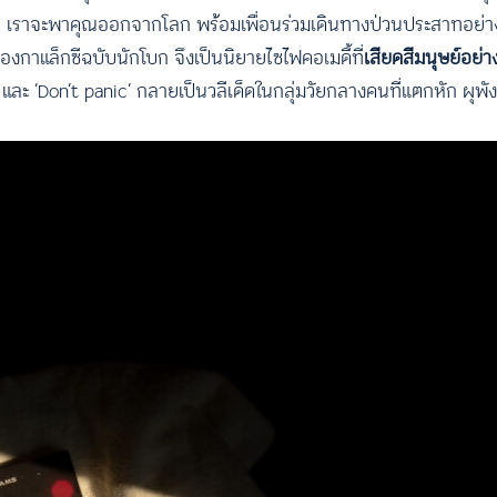
หนก เราจะพาคุณออกจากโลก พร้อมเพื่อนร่วมเดินทางป่วนประสาทอย่าง
ท่องกาแล็กซีฉบับนักโบก จึงเป็นนิยายไซไฟคอเมดี้ที่
เสียดสีมนุษย์อย่
ละ ‘Don’t panic’ กลายเป็นวลีเด็ดในกลุ่มวัยกลางคนที่แตกหัก ผุพัง 