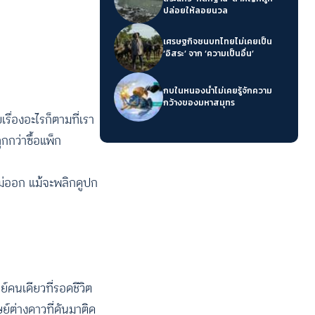
ปล่อยให้ลอยนวล
เศรษฐกิจชนบทไทยไม่เคยเป็น
‘อิสระ’ จาก ‘ความเป็นอื่น’
กบในหนองน้ำไม่เคยรู้จักความ
กว้างของมหาสมุทร
รื่องอะไรก็ตามที่เรา
กกว่าซื้อแพ็ก
กไม่ออก แม้จะพลิกดูปก
์คนเดียวที่รอดชีวิต
ต่างดาวที่ดันมาติด