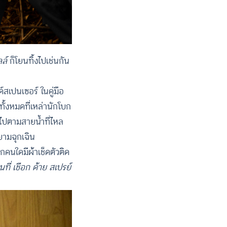
ล์
ก็โยนทิ้งไปเช่นกัน
์สเปนเซอร์ ในคู่มือ
ทั้งหมดที่เหล่านักโบก
พไปตามสายน้ำที่ไหล
ยามฉุกเฉิน
กคนใดมีผ้าเช็ดตัวติด
นที่ เชือก ด้าย สเปรย์