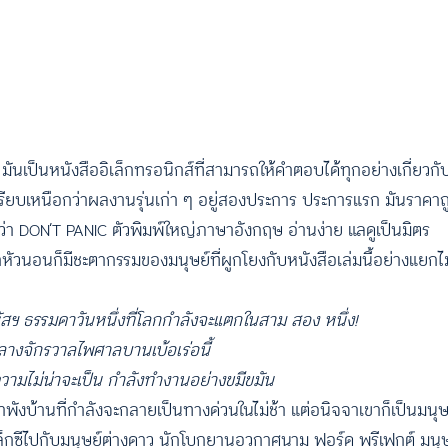
!
มันเป็นหนังสืออิเล็กทรอนิกส์ที่สามารถให้คำตอบได้ทุกอย่างเกี่ยวกับเ
้เปรียบเหนือกว่าผลงานรุ่นเก่า ๆ อยู่สองประการ ประการแรก มันราคาถู
่า DON’T PANIC ตัวพิมพ์ใหญ่ภาษาอังกฤษ อ่านง่าย แลดูเป็นมิตร
่ซุกหัวนอนก็มีชะตากรรมของมนุษย์ที่ผูกโยงกับหนังสือเล่มนี้อย่างแย
ัสฯ ธรรมดาวันหนึ่งที่โลกกำลังจะแตกในสาม สอง หนึ่ง
!
ลางจักรวาลไพศาลบานเบ้อเร่อนี้
วามไม่น่าจะเป็น กำลังทำงานอย่างขมีขมัน
ังบ้านที่กำลังจะกลายเป็นทางด่วนในไม่ช้า แต่อนิจจาเขาก็เป็นมนุษย
ีไปกับมนุษย์ต่างดาว นักโบกยานอวกาศนาม ฟอร์ด พรีเฟกต์ มนุษย์