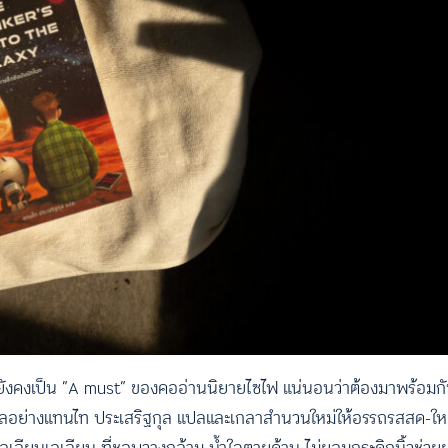
ี ยังคงเป็น “A must” ของคออ่านนิยายไซไฟ แน่นอนว่าต้องมาพร้อมก
้แปลอย่างแทนไท ประเสริฐกุล แปลและเกลาสำนวนใหม่ให้อรรถรสสด-ใหม