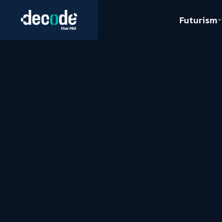
Futurism
Journalism
Crack 
Education
Peace
Sustainability
Workers/Economy
Human Rights