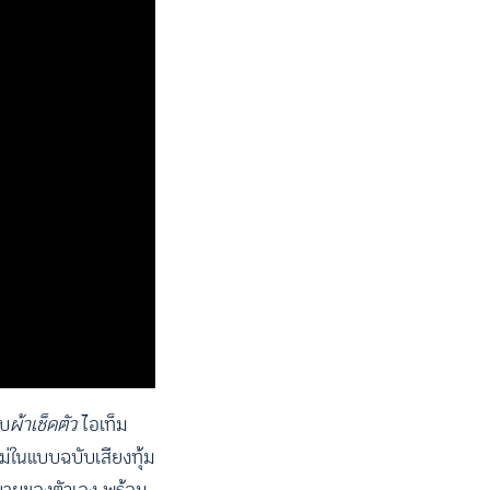
ับ
ผ้าเช็ดตัว
ไอเท็ม
่ในแบบฉบับเสียงทุ้ม