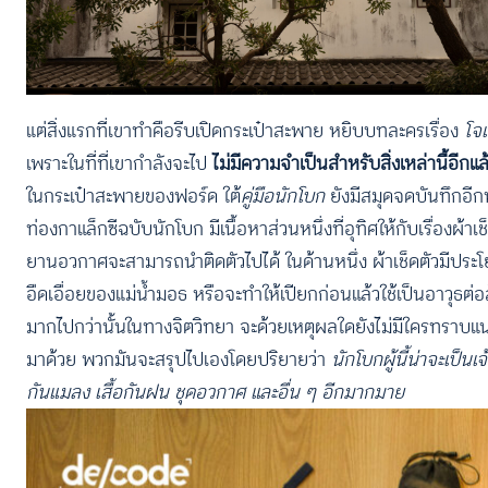
แต่สิ่งแรกที่เขาทำคือรีบเปิดกระเป๋าสะพาย หยิบบทละครเรื่อง
โจเ
เพราะในที่ที่เขากำลังจะไป
ไม่มีความจำเป็นสำหรับสิ่งเหล่านี้อีกแล
ในกระเป๋าสะพายของฟอร์ด ใต้
คู่มือนักโบก
ยังมีสมุดจดบันทึกอีกหน
ท่องกาแล็กซีฉบับนักโบก มีเนื้อหาส่วนหนึ่งที่อุทิศให้กับเรื่องผ้
ยานอวกาศจะสามารถนำติดตัวไปได้ ในด้านหนึ่ง ผ้าเช็ดตัวมีประโยช
อืดเอื่อยของแม่น้ำมอธ หรือจะทำให้เปียกก่อนแล้วใช้เป็นอาวุธต
มากไปกว่านั้นในทางจิตวิทยา จะด้วยเหตุผลใดยังไม่มีใครทราบแน่
มาด้วย พวกมันจะสรุปไปเองโดยปริยายว่า
นักโบกผู้นี้น่าจะเป็น
กันแมลง เสื้อกันฝน ชุดอวกาศ และอื่น ๆ อีกมากมาย