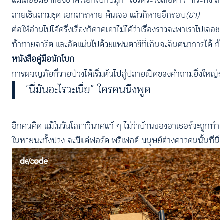
แม้เสือยิ้มยากยังขำตัวโยกไปกับมุก “โปรดระวังเสือดาว” กระทั่ง
ลายเซ็นสามชุด เอกสารหาย ค้นเจอ แล้วก็หายอีกรอบ
(ฮา)
ต่อให้อ่านไปได้ครึ่งเรื่องก็คาดเดาไม่ได้ว่าเรื่องราวจะพาเรา
ท้าทายจารีต และอัดแน่นไปด้วยแฟนตาซีที่เกินจะจินตนาการได้ ถ้
หนังสือคู่มือนักโบก
การผจญภัยที่วายป่วงได้เริ่มต้นไปสู่ปลายเปิดของคำถามยิ่งใหญ
“นี่มันอะไรวะเนี่ย” ใครคนนึงพูด
อีกคนคิด แม้ในวันโลกาวินาศแท้ ๆ ไม่ว่าบ้านของอาเธอร์จะถูกทำ
ในหายนะทั้งปวง จะมีแค่ฟอร์ด พรีเฟกต์ มนุษย์ต่างดาวคนนั้นที่นิ่