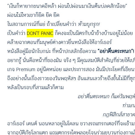
“เงินก็หายากขนาดอิหล้า ผ่อนไปผ่อนมาเงินต้นบ่ลดสักน้อย”
ผ่อนไม่ไหวเขาก็ยึด ยึด ยึด
ในสถานการณ์ที่แย่ ถ้าเปลี่ยนคำว่า
ห้ามบุกรุก
!
เป็นคำว่า
DON’T PANIC
ก็คงจะเป็นมิตรกับน้าข้างบ้านอยู่ไม่น้อย
คล้ายฉากตอนที่มนุษย์ต่างดาวยื่นหนังสือให้อาร์เธอร์
หนังสือคู่มือนักโบกน่ะ
ที่หน้าปกสลักข้อความ
“อย่าตื่นตระหนก”
อยากรู้ นั่นคือหน้าที่ของมัน จริง ๆ มีคุณสมบัติสำคัญที่ช่วยให
เกจ Premium อยู่นิดหน่อย และประการสอง มันมีประโยคที่เขียนว
ถึงอย่างนั้นเรื่องราวของวันพฤหัสฯ อันแสนเลวร้ายถึงขั้นไม่มีที
หลังเป็นรอบที่สามแล้วก็ตาม
อย่าตื่นตระหนก ก็แค่วันพฤห
ท่ามก
กฎฟิสิกส์สาขาค
อาร์เธอร์ เดนต์ นอนหลาอยู่ในโคลน ขวางรถแทรกเตอร์ที่จะเข้ามาพ
จากอุบัติภัยโลกแตก แถมตกกระไดพลอยโจนร่วมขบวนท่องกาแล็กซ