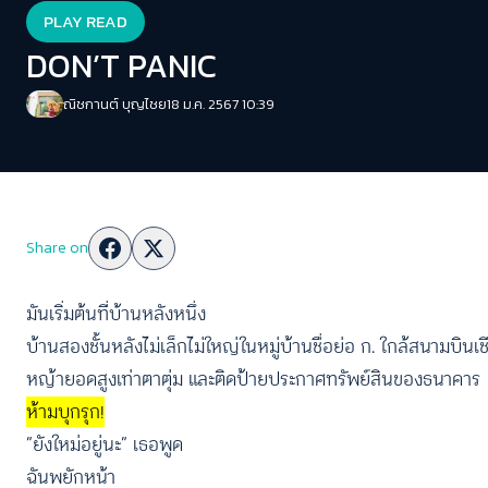
PLAY READ
DON’T PANIC
ณิชกานต์ บุญไชย
18 ม.ค. 2567 10:39
Share on
มันเริ่มต้นที่บ้านหลังหนึ่ง
บ้านสองชั้นหลังไม่เล็กไม่ใหญ่ในหมู่บ้านชื่อย่อ ก. ใกล้สนามบิน
หญ้ายอดสูงเท่าตาตุ่ม และติดป้ายประกาศทรัพย์สินของธนาคาร
ห้ามบุกรุก!
“ยังใหม่อยู่นะ” เธอพูด
ฉันพยักหน้า