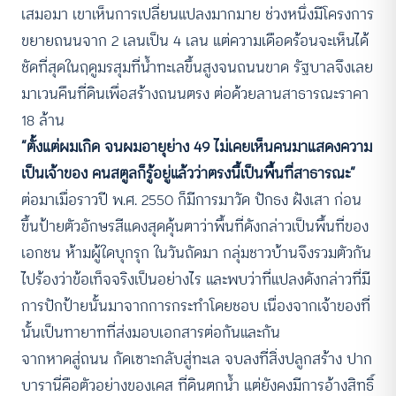
เสมอมา เขาเห็นการเปลี่ยนแปลงมากมาย ช่วงหนึ่งมีโครงการ
ขยายถนนจาก 2 เลนเป็น 4 เลน แต่ความเดือดร้อนจะเห็นได้
ชัดที่สุดในฤดูมรสุมที่น้ำทะเลขึ้นสูงจนถนนขาด รัฐบาลจึงเลย
มาเวนคืนที่ดินเพื่อสร้างถนนตรง ต่อด้วยลานสาธารณะราคา
18 ล้าน
“ตั้งแต่ผมเกิด จนผมอายุย่าง 49 ไม่เคยเห็นคนมาแสดงความ
เป็นเจ้าของ คนสตูลก็รู้อยู่แล้วว่าตรงนี้เป็นพื้นที่สาธารณะ”
ต่อมาเมื่อราวปี พ.ศ. 2550 ก็มีการมาวัด ปักธง ฝังเสา ก่อน
ขึ้นป้ายตัวอักษรสีแดงสุดคุ้นตาว่าพื้นที่ดังกล่าวเป็นพื้นที่ของ
เอกชน ห้ามผู้ใดบุกรุก ในวันถัดมา กลุ่มชาวบ้านจึงรวมตัวกัน
ไปร้องว่าข้อเท็จจริงเป็นอย่างไร และพบว่าที่แปลงดังกล่าวที่มี
การปักป้ายนั้นมาจากการกระทำโดยชอบ เนื่องจากเจ้าของที่
นั้นเป็นทายาทที่ส่งมอบเอกสารต่อกันและกัน
จากหาดสู่ถนน กัดเซาะกลับสู่ทะเล จบลงที่สิ่งปลูกสร้าง ปาก
บารานี่คือตัวอย่างของเคส ที่ดินตกน้ำ แต่ยังคงมีการอ้างสิทธิ์