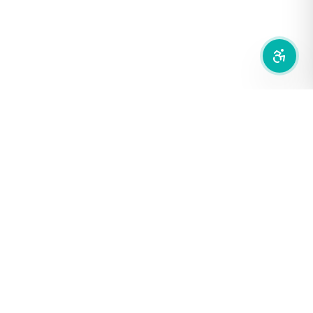
ลดการเคลื่อนไหว
สำนักเครือข่ายสื่อสาธารณะ
องค์การกระจายเสียงและแพร่ภาพสาธารณะแห่งประเทศไทย (THAI
PBS)
PRIVACY POLICY
/
TERM OF USE
รู้จัก DE/CODE
DE/CODE คือใคร
ติดต่อเรา
FOLLOW DE/CODE