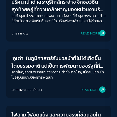
ปริศนาน้ำดำสระบุรีใกล้กระจ่าง จิ๊กซอว์ชิ้น
สุดท้ายอยู่ที่ความกล้าหาญของหน่วยงานรัฐ
ชี้ตัวการผู้ก่อมลพิษ
รอข้อมูลแค่ 5% จากกรมโรงงานฯ หลังจากที่ข้อมูล 95% หลายฝ่าย
ชี้ชัดแล้วว่ามลพิษเริ่มต้นจากที่ใด หรือจริงๆแล้ว 'ไม่เคยมีผู้ร้ายฝ่าย
เดียวในอาชญากรรมสิ่งแวดล้อม’
นทธร เกตุชู
READ MORE
Conflict Resolution
‘คูเต่า’ ในภูมิศาสตร์รับมวลน้ำที่ไม่ได้เกิดขึ้น
โดยธรรมชาติ แต่เป็นการพัฒนาของรัฐที่ทิ้ง
‘คนปลายน้ำ’
'หาดใหญ่รอดแต่เราจม' เสียงจากคูเต่าถึงหาดใหญ่ เมื่อคนปลายน้ำ
ไม่อยู่บนนิยามของการพัฒนา
ACCESS
IBILITY
ธเนศ แสงทองศรีกมล
READ MORE
Conflict Resolution
ขนาดตัวอักษร
A-
A
A+
A++
ไฟลาม ไฟขัดแย้ง และความจริงที่ซ่อนอยู่ใน