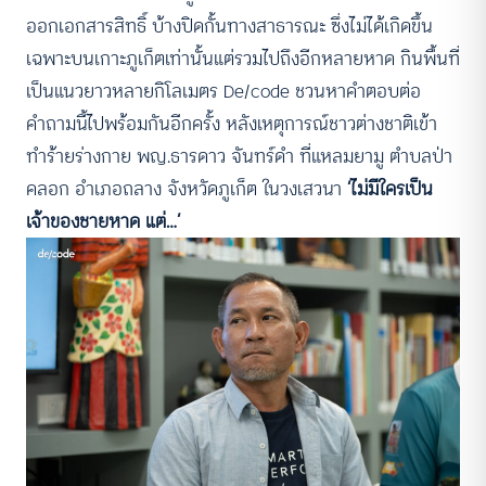
ออกเอกสารสิทธิ์ บ้างปิดกั้นทางสาธารณะ ซึ่งไม่ได้เกิดขึ้น
เฉพาะบนเกาะภูเก็ตเท่านั้นแต่รวมไปถึงอีกหลายหาด กินพื้นที่
เป็นแนวยาวหลายกิโลเมตร De/code ชวนหาคำตอบต่อ
คำถามนี้ไปพร้อมกันอีกครั้ง หลังเหตุการณ์ชาวต่างชาติเข้า
ทำร้ายร่างกาย พญ.ธารดาว จันทร์ดำ ที่แหลมยามู ตำบลป่า
คลอก อำเภอถลาง จังหวัดภูเก็ต ในวงเสวนา
‘ไม่มีใครเป็น
เจ้าของชายหาด แต่…’