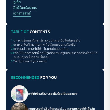
ภูเก็ต
สิทธิในทรัพยากร
เอกสารสิทธิ์
TABLE OF
CONTENTS
01
จากหาดสู่ถนน กัดเซาะสู่ทะเล แต่กลายเป็นสิ่งปลูกสร้าง
02
มากกว่าพื้นที่ทางกายภาพ คือตัวตนของคนท้องถิ่น
03
หาดวันนี้ มีแต่เข้าไม่ได้ – ไม่เคยมีกลับผุดใหม่
04
‘ต่อให้มีเอกสารสิทธิ์ ต่อให้ถูกต้องตามกฎหมาย การก่อสร้างโดยไม่ได้
รับอนุญาตนั้นต้องให้รื้อถอน’
05
“ถ้ารัฐฉ้อฉล ปัญหาเลยเกิด”
RECOMMENDED
FOR YOU
ชาติที่เพิ่งสร้าง ‘สองฝั่งโขงเป็นของเรา’
จากศาสนาถึงสินค้าแบรนด์เนม ความหรูหราที่กำลังล้ม