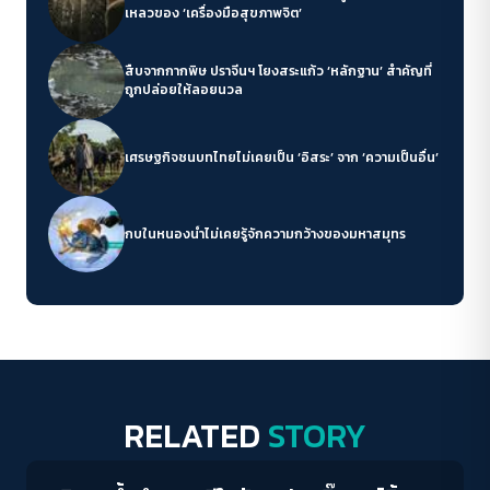
เหลวของ ‘เครื่องมือสุขภาพจิต’
สืบจากกากพิษ ปราจีนฯ โยงสระแก้ว ‘หลักฐาน’ สำคัญที่
ถูกปล่อยให้ลอยนวล
เศรษฐกิจชนบทไทยไม่เคยเป็น ‘อิสระ’ จาก ‘ความเป็นอื่น’
กบในหนองน้ำไม่เคยรู้จักความกว้างของมหาสมุทร
RELATED
STORY
Conflict Resolution