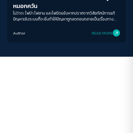
ระยะห่างข้อความ
หมอกควัน
ปกติ
มาก
มากที่สุด
ไม่ว่าจะ ไฟป่า ไฟลาม และไฟขัดแย้งหากปราศจากวิสัยทัศน์การแก้
ปัญหาเชิงระบบก็จะยิ่งทำให้ปัญหาถูกลดทอนกลายเป็นเรื่องทาง
เทคนิคของการป้องกันไฟป่า "ทำแนวกันไฟวนไป" Zero Burn ก็อาจ
ปรับสีสำหรับตาบอดสี
ไม่ช่วยอะไร?
Author
READ MORE
ปิด
Protan
Deutan
Tritan
คอนทราสต์สูง
โหมดขาวดำ
ฟอนต์อ่านง่าย
เน้นลิงก์
เน้นกรอบ Focus
ซ่อนรูปภาพ