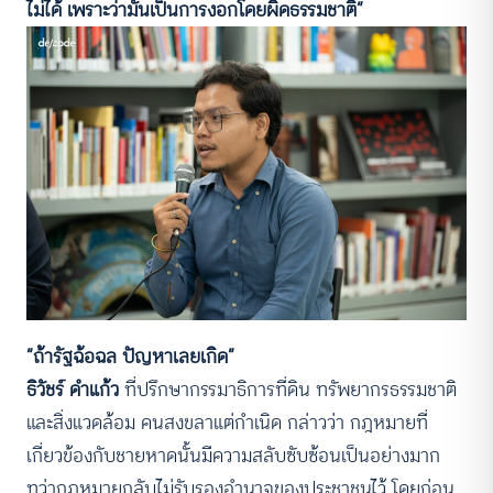
ไม่ได้ เพราะว่ามันเป็นการงอกโดยผิดธรรมชาติ”
“ถ้ารัฐฉ้อฉล ปัญหาเลยเกิด”
ธิวัชร์ ดำแก้ว
ที่ปรึกษากรรมาธิการที่ดิน ทรัพยากรธรรมชาติ
และสิ่งแวดล้อม คนสงขลาแต่กำเนิด กล่าวว่า กฎหมายที่
เกี่ยวข้องกับชายหาดนั้นมีความสลับซับซ้อนเป็นอย่างมาก
ทว่ากฎหมายกลับไม่รับรองอํานาจของประชาชนไว้ โดยก่อน