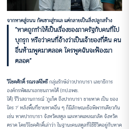
จากหาดสู่ถนน กัดเซาะสู่ทะเล แต่กลายเป็นสิ่งปลูกสร้าง
“หาดถูกทําให้เป็นเรื่องของภาครัฐกับคนที่ไป
บุกรุก หรือว่าคนที่อ้างว่าเป็นเจ้าของที่ดิน คน
อื่นห้ามพูดมาตลอด ใครพูดฉันจะฟ้องมา
ตลอด”
วิโชคศักดิ์ รณรงค์ไพรี
กลุ่มรักษ์อ่าวปากบารา เลขาธิการ
องค์กรพัฒนาเอกชนภาคใต้ (กป.อพช.
ใต้) รีวิวสถานการณ์ ‘ภูเก็ต ถึงปากบารา ชายหาด เป็น ของ
ใคร ?’ หลังพื้นที่ชายหาดอื่น ๆ ก็มีลักษณะข้อพิพาทเดียวกัน
เช่น หาดปากบารา จังหวัดสตูล และหาดแหลมกลัด จังหวัด
ตราด โดยวิโชคศักดิ์เล่าว่า ในฐานะคนสตูลที่ใช้ชีวิตอยู่กับหาด