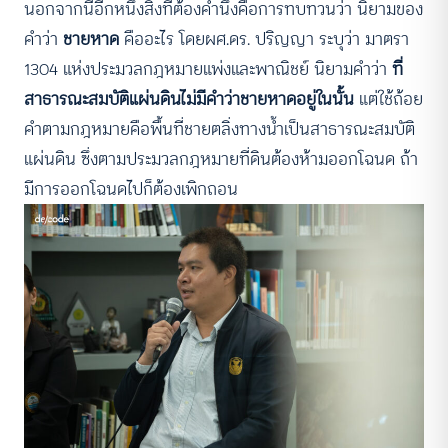
นอกจากนี้อีกหนึ่งสิ่งที่ต้องคำนึงคือการทบทวนว่า นิยามของ
คำว่า
ชายหาด
คืออะไร โดยผศ.ดร. ปริญญา ระบุว่า มาตรา
1304 แห่งประมวลกฎหมายแพ่งและพาณิชย์ นิยามคำว่า
ที่
สาธารณะสมบัติแผ่นดินไม่มีคําว่าชายหาดอยู่ในนั้น
แต่ใช้ถ้อย
คําตามกฎหมายคือพื้นที่ชายตลิ่งทางน้ำเป็นสาธารณะสมบัติ
แผ่นดิน ซึ่งตามประมวลกฎหมายที่ดินต้องห้ามออกโฉนด ถ้า
มีการออกโฉนดไปก็ต้องเพิกถอน