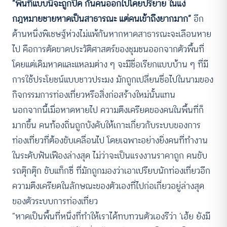
“พื้นที่แบบนี้จะถูกปิด กั้นคนออกไปโดยปริยาย ในแง่
กฎหมายชายหาดเป็นสาธารณะ แต่คนเข้าถึงยากมาก”
อีก
ด้านหนึ่งพิเชษฐ์ห่วงไม่แพ้กันหากหาดสาธารณะจะเลือนหาย
ไป คือการตัดขาดประวัติศาสตร์ของชุมชนออกจากตัวพื้นที่
โดยแต่เดิมหาดและแหลมต่าง ๆ จะมีชื่อเรียกแบบบ้าน ๆ ที่มี
การใช้ประโยชน์แบบชาวประมง มักถูกเปลี่ยนชื่อไปในนามของ
กิจกรรมการท่องเที่ยวหรือสิ่งก่อสร้างใหม่นั้นแทน
นอกจากนี้เมื่อหาดหายไป ความตึงเครียดของคนในพื้นที่ก็
มากขึ้น คนท้องถิ่นถูกบังคับให้เกาะเกี่ยวกับระบบของการ
ท่องเที่ยวที่ต้องขับเคลื่อนไป โดยเฉพาะอย่างยิ่งคนที่ทำงาน
ในระดับฟันเฟืองล่างสุด ไม่ว่าจะเป็นแรงงานราคาถูก คนขับ
รถตุ๊กตุ๊ก ขับแท็กซี่ ที่มักถูกมองว่าเอาเปรียบนักท่องเที่ยวอีก
ความตึงเครียดในลักษณะของตัวเองที่ไปก่อเกี่ยวอยู่ล่างสุด
ของตัวระบบการท่องเที่ยว
“หาดเป็นพื้นที่หนึ่งที่ทำให้เราได้ทบทวนตัวเองรีว่า ‘เฮ้ย ยังมี