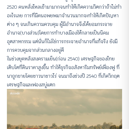
2520 คนหลั่งไหลเข้ามามากจนทำให้เกิดความวิตกว่าถ้าไม่ทำ
อะไรเลย การที่มีคนอพยพมาจำนวนมากจะทำให้เกิดปัญหา
ต่าง ๆ จนเกินความควบคุม ผู้มีอำนาจจึงได้ยอมกระจาย
อำนาจ(บางส่วน)โดยการทำบางเมืองให้กลายเป็นนิคม
อุตสาหกรรม แต่นั่นก็ไม่ใช่การกระจายอำนาจที่แท้จริง ยังมี
การควบคุมจากส่วนกลางอยู่ดี
ในช่วงยุคหลังสงครามเย็น(ก่อน 2540) เศรษฐกิจของไทย
เติบโตที่ดินราคาสูงขึ้น ทำให้ธุรกิจอสังหาริมทรัพย์เฟื่องฟู ที่
นาถูกขายโดยชาวนาชาวไร่ จนมาถึงช่วงปี 2540 ที่เกิดวิกฤต
เศรษฐกิจและฟองสบู่แตก