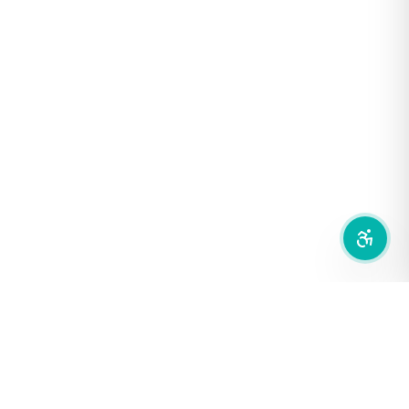
ฟอนต์อ่านง่าย
เน้นลิงก์
เน้นกรอบ Focus
ซ่อนรูปภาพ
ลดการเคลื่อนไหว
สำนักเครือข่ายสื่อสาธารณะ
องค์การกระจายเสียงและแพร่ภาพสาธารณะแห่งประเทศไทย (THAI