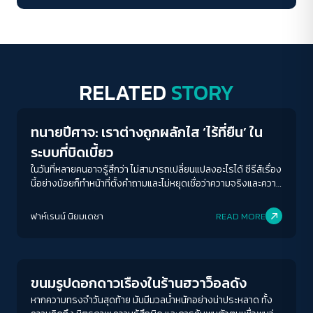
RELATED
STORY
Human & Society
ทนายปีศาจ: เราต่างถูกผลักไส ‘ไร้ที่ยืน’ ใน
ระบบที่บิดเบี้ยว
ในวันที่หลายคนอาจรู้สึกว่า ไม่สามารถเปลี่ยนแปลงอะไรได้ ซีรีส์เรื่อง
นี้อย่างน้อยก็ทำหน้าที่ตั้งคำถามและไม่หยุดเชื่อว่าความจริงและความ
ยุติธรรมเป็นสิ่งที่ควรถูกเรียกร้องอยู่เสมอ
ฟาห์เรนน์ นิยมเดชา
READ MORE
Play Read
ขนมรูปดอกดาวเรืองในร้านฮวาว็อลดัง
หากความทรงจำวันสุดท้าย มันมีมวลน้ำหนักอย่างน่าประหลาด ทั้ง