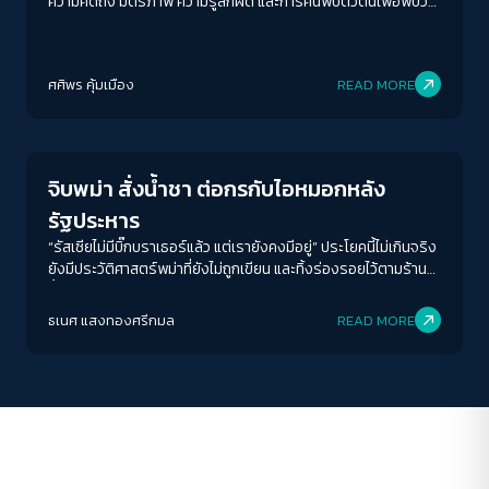
ความคิดถึง มิตรภาพ ความรู้สึกผิด และการค้นพบตัวตนเพื่อพบว่า
เราจะพบกันอีก...
ACCESS
IBILITY
ศศิพร คุ้มเมือง
READ MORE
Human & Society
ขนาดตัวอักษร
A-
A
A+
A++
จิบพม่า สั่งน้ำชา ต่อกรกับไอหมอกหลัง
ระยะห่างข้อความ
รัฐประหาร
ปกติ
มาก
มากที่สุด
“รัสเซียไม่มีบิ๊กบราเธอร์แล้ว แต่เรายังคงมีอยู่” ประโยคนี้ไม่เกินจริง
ยังมีประวัติศาสตร์พม่าที่ยังไม่ถูกเขียน และทิ้งร่องรอยไว้ตามร้าน
น้ำชา ซูเปอร์มาเก็ต และโรงเรียนในบ้าน "จิบพม่า" ในพ.ศ.นี้จึงไม่ใช่
ปรับสีสำหรับตาบอดสี
การพากลับไปสู่อดีต หากแต่กำลังบันทึกปัจจุบันหลังรัฐประหารที่
ธเนศ แสงทองศรีกมล
READ MORE
ปิด
Protan
Deutan
Tritan
ถดถอยและซึมลึกอยู่ในความทรงจำของใครหลายคน โดยเฉพาะ
เอ็มม่า ลาร์คิน
คอนทราสต์สูง
โหมดขาวดำ