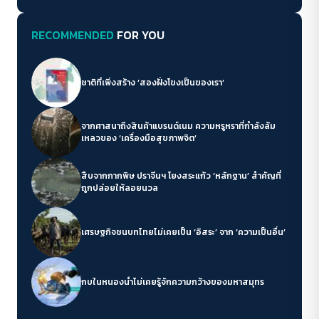
RECOMMENDED
FOR YOU
ชาติที่เพิ่งสร้าง ‘สองฝั่งโขงเป็นของเรา’
จากศาสนาถึงสินค้าแบรนด์เนม ความหรูหราที่กำลังล้ม
เหลวของ ‘เครื่องมือสุขภาพจิต’
สืบจากกากพิษ ปราจีนฯ โยงสระแก้ว ‘หลักฐาน’ สำคัญที่
ถูกปล่อยให้ลอยนวล
เศรษฐกิจชนบทไทยไม่เคยเป็น ‘อิสระ’ จาก ‘ความเป็นอื่น’
กบในหนองน้ำไม่เคยรู้จักความกว้างของมหาสมุทร