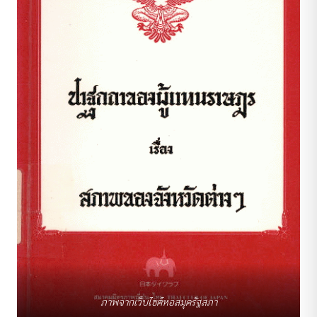
ภาพจากเว็บไซต์หอสมุดรัฐสภา