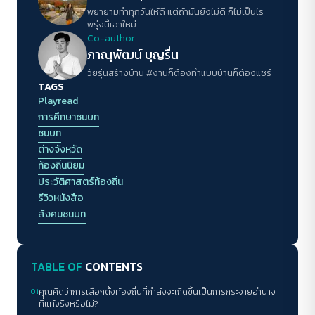
พยายามทำทุกวันให้ดี แต่ถ้ามันยังไม่ดี ก็ไม่เป็นไร
พรุ่งนี้เอาใหม่
Co-author
ภาณุพัฒน์ บุญรื่น
วัยรุ่นสร้างบ้าน #งานก็ต้องทำแบบบ้านก็ต้องแชร์
TAGS
Playread
การศึกษาชนบท
ชนบท
ต่างจังหวัด
ท้องถิ่นนิยม
ประวัติศาสตร์ท้องถิ่น
รีวิวหนังสือ
สังคมชนบท
TABLE OF
CONTENTS
01
คุณคิดว่าการเลือกตั้งท้องถิ่นที่กำลังจะเกิดขึ้นเป็นการกระจายอำนาจ
ที่แท้จริงหรือไม่?