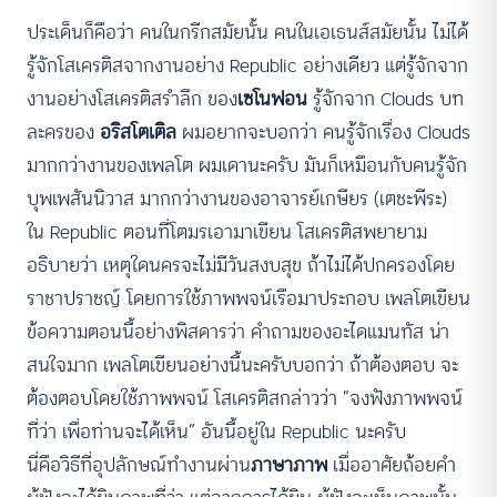
ประเด็นก็คือว่า คนในกรีกสมัยนั้น คนในเอเธนส์สมัยนั้น ไม่ได้
รู้จักโสเครติสจากงานอย่าง Republic อย่างเดียว แต่รู้จักจาก
งานอย่างโสเครติสรำลึก ของ
เซโนฟอน
รู้จักจาก Clouds บท
ละครของ
อริสโตเติล
ผมอยากจะบอกว่า คนรู้จักเรื่อง Clouds
มากกว่างานของเพลโต ผมเดานะครับ มันก็เหมือนกับคนรู้จัก
บุพเพสันนิวาส มากกว่างานของอาจารย์เกษียร (เตชะพีระ)
ใน Republic ตอนที่โตมรเอามาเขียน โสเครติสพยายาม
อธิบายว่า เหตุใดนครจะไม่มีวันสงบสุข ถ้าไม่ได้ปกครองโดย
ราชาปราชญ์ โดยการใช้ภาพพจน์เรือมาประกอบ เพลโตเขียน
ข้อความตอนนี้อย่างพิสดารว่า คำถามของอะไดแมนทัส น่า
สนใจมาก เพลโตเขียนอย่างนี้นะครับบอกว่า ถ้าต้องตอบ จะ
ต้องตอบโดยใช้ภาพพจน์ โสเครติสกล่าวว่า “จงฟังภาพพจน์
ที่ว่า เพื่อท่านจะได้เห็น” อันนี้อยู่ใน Republic นะครับ
นี่คือวิธีที่อุปลักษณ์ทำงานผ่าน
ภาษาภาพ
เมื่ออาศัยถ้อยคำ