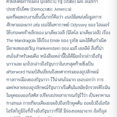
ด้วยสังคมการเมือง (politics) รัฐ (state) และ อเมริกา
ประชาธิปไตย (Democratic America)
และที่ผมชอบงานชิ้นนี้มากก็คือว่า
เธอใช้แหล่งข้อมูลการ
ศึกษาเยอะมาก เช่น
เธอใช้มหากาพย์ Odyssey ของ โฮเมอร์
ใช้บทละครร้ายลึกของ มาเคียเวลลี (นิโคโล มาเคียเวลลี) เรื่อง
The Mandragola ใช้เรื่อง Emile ของ รุสโซ และใช้ต้นกำเนิด
นิยายสยองขวัญ Frankenstein ของ แมรี เชลลีย์ สิ่งที่น่า
สนใจสำหรับผมคือ หนังสือเหล่านี้ไม่ได้มีอะไรกล่าวถึงรัฐ
นาวาเลย แกไปกล่าวถึงรัฐนาวาในบทสุดท้ายซึ่งเป็น
afterword ทอมป์สันเขียนถึงชะตากรรมของอุปลักษณ์
ทางการเมืองของรัฐนาวา ไว้น่าสนใจมาก เธอบอกว่า การ
แพร่หลายของอุปลักษณ์รัฐนาวาเริ่มต้นในสมัยจักรวรรดิโรมัน
ในยุคของออกัสตัส เปรียบเปรยสาธารณรัฐไว้ว่า เป็นพาหานะ
ทางทะเล การเทียบเคียงถอยไปถึงกรีกยุคต้น ถอยไปถึงโฮรัส
โฮรัสก็ภูมิใจที่อ้างอิงรัฐนาวาที่ใช้ มีร่องรอยมาจาก อัลกีอุส