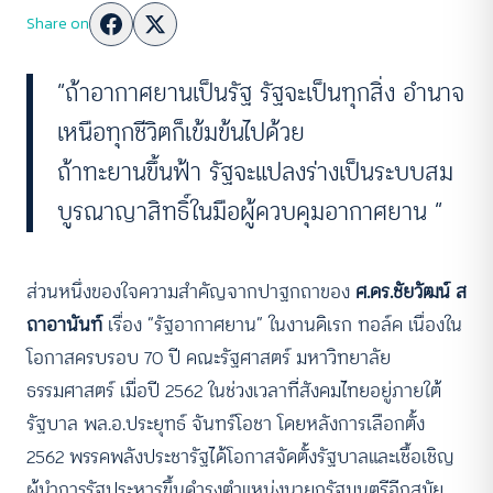
Share on
“ถ้าอากาศยานเป็นรัฐ รัฐจะเป็นทุกสิ่ง อำนาจ
เหนือทุกชีวิตก็เข้มข้นไปด้วย
ถ้าทะยานขึ้นฟ้า รัฐจะแปลงร่างเป็นระบบสม
บูรณาญาสิทธิ์ในมือผู้ควบคุมอากาศยาน “
ส่วนหนึ่งของใจความสำคัญจากปาฐกถาของ
ศ.ดร.ชัยวัฒน์ ส
ถาอานันท์
เรื่อง “รัฐอากาศยาน” ในงานดิเรก ทอล์ค เนื่องใน
โอกาสครบรอบ 70 ปี คณะรัฐศาสตร์ มหาวิทยาลัย
ธรรมศาสตร์ เมื่อปี 2562 ในช่วงเวลาที่สังคมไทยอยู่ภายใต้
รัฐบาล พล.อ.ประยุทธ์ จันทร์โอชา โดยหลังการเลือกตั้ง
2562 พรรคพลังประชารัฐได้โอกาสจัดตั้งรัฐบาลและเชื้อเชิญ
ผู้นำการรัฐประหารขึ้นดำรงตำแหน่งนายกรัฐมนตรีอีกสมัย