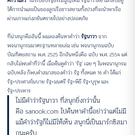
ดีกว่าแล้ว”
ในระบอบรัฐธรรมนูญใหม่ รัฐนาวาสยามกลับอยู่
ใต้การนำและเป็นของลูกเรือชาวสยามทั้งปวงที่จะนำพาเรือ
ผ่านเกาะแก่งภยันตรายไปอย่างปลอดภัย
ที่น่าสนุกคืออันนี้ ผมลองค้นหาคำว่า
รัฐนาวา
จาก
พจนานุกรมมาตรฐานหลายเล่ม เช่น พจนานุกรมฉบับ
บัณฑิตยสถาน พ.ศ. 2525 อีกอันหนึ่งคือ ฉบับ พ.ศ. 2554 แต่
กลับไม่พบคำที่ว่านี้ เมื่อค้นดูคำว่า ‘รัฐ’ เฉย ๆ ในพจนานุกรม
ฉบับหลัง ก็พบคำสมาสของคำว่า รัฐ ทั้งหมด 16 คำ ได้แก่
รัฐ+ประศาสโนบาย รัฐ+มนตรี รัฐ+พิธี รัฐ+บุรุษ และ
รัฐ+ประหาร
ไม่มีคำว่ารัฐนาวา ที่สนุกยิ่งกว่านั้น
คือ
sanook.com
ไปค้นหาคำนี้อย่าว่าแต่ไม่มี
แม้คำว่ารัฐก็ไม่มีให้เห็น สนุกนี่เป็นมาร์กซิสมา
กนะครับ