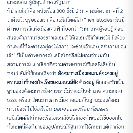
แห่งมิธิลิน ผู้ใช้อุปลักษณ์รัฐนาวา
ที่น่าสนใจก็คือ หนังเรื่อง 300 ซึ่งมี 2 ภาค ผมคิดว่าภาคที่ 2
ว่าด้วยวีรบุรุษของเรา คือ เธมิสโตคลีส (Themistocles) มันมี
คำพยากรณ์แห่งเมืองเดลฟี ที่บอกว่า “มหาเทพผู้รอบรู้ ตอบ
สนองคำภาวนาของชาวเอเธนส์ ให้เอเธนส์มีกำแพงไม้ มีเพียง
กำแพงนี้ที่จะดำรงอยู่คงไม่สลาย จะช่วยเจ้าและบุตรหลานของ
เจ้า” นี่เป็นคำพยากรณ์ เธมิสโตคลีสไม่ยอมจำนนกับ
สถานการณ์ เขาเลือกตีความคำพยากรณ์ที่เดลฟีเสียใหม่
ทอมป์สันให้ข้อถกเถียงว่า
สังคมการเมืองเอเธนส์จะคงอยู่
ตราบเท่าที่กองทัพเรือของเอเธนส์ยังดำรงอยู่
คือกองทัพเป็น
ฐานของสังคมการเมือง เพราะไม่ว่าจะเป็นอำนาจ ความชอบ
ธรรม หรือสารัตถะทางการเมือง เอเธนส์ในฐานะของสังคม
การเมืองก็ไม่ใช่อะไรอื่น
นอกจากกองเรือนาวีของตน
เธมิสโตคลีสนำกองเรือเอเธนส์ขับไล่กองทัพเปอร์เซียออกไป
ทั้งหมดนี้คือที่มาของอุปลักษณ์รัฐนาวาที่ใช้กันมาแต่เก่าก่อน