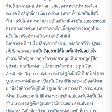
ร้ายข้ามพรมแดน อำนาจการต่อรองระหว่างประเทศ โรค
ระบาด อิทธิฤทธิ์การเงินระหว่างประเทศ ทั้งหมดเป็นสิ่งที่
ท้าทายรัฐในฐานะหน่วยการเมืองที่ตนคิดว่ามัน autonomous
กระทรวงการต่างประเทศก็เจอเรื่องนี้อยู่ตลอดเวลาถูกไหม
ครับ ใครหรืออำนาจใดจะมาละเมิดไม่ได้
ในศตวรรษที่ 21 นี้ เปลี่ยนจากคำถามของสก็อตที่ว่า
รัฐแล
เห็นโลกอย่างไร
มาเป็น
รัฐอยากให้โลกเห็นตัวรัฐอย่างไร
คำถามก็คือรัฐอยากถูกจัดวางอยากถูกเห็นอยากถูกรู้สึก
อย่างไร ในสมัยแห่งการเป็นภาพตัวแทนทางสุนทรียะ
Aesthetic Representation เพราะรัฐยังมีหน้าที่ปกปักรักษา
บูรณภาพแห่งดินแดน ป้องกันรักษาชีวิตของพลเมืองให้พวก
เขามีสวัสดิการที่อยู่กินดี รัฐเลยต้องหาทางสร้างความหมาย
ให้พลเมืองของตนในมิติต่าง ๆ ภาพลักษณ์ของรัฐจึงเป็นสิ่ง
จำเป็น เพราะรัฐต้องถูกมองว่ามีความชอบธรรมในการ
ปกครอง รัฐจึงต้องก้าวสู่การเมืองแห่งภาพที่เห็น visual