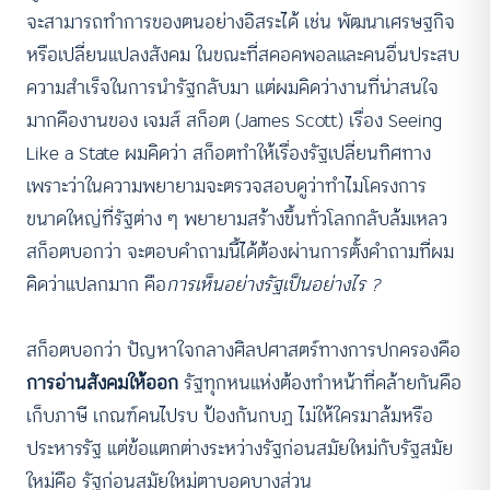
จะสามารถทำการของตนอย่างอิสระได้ เช่น พัฒนาเศรษฐกิจ
หรือเปลี่ยนแปลงสังคม ในขณะที่สคอคพอลและคนอื่นประสบ
ความสำเร็จในการนำรัฐกลับมา แต่ผมคิดว่างานที่น่าสนใจ
มากคืองานของ เจมส์ สก็อต (James Scott) เรื่อง Seeing
Like a State ผมคิดว่า สก็อตทำให้เรื่องรัฐเปลี่ยนทิศทาง
เพราะว่าในความพยายามจะตรวจสอบดูว่าทำไมโครงการ
ขนาดใหญ่ที่รัฐต่าง ๆ พยายามสร้างขึ้นทั่วโลกกลับล้มเหลว
สก็อตบอกว่า จะตอบคำถามนี้ได้ต้องผ่านการตั้งคำถามที่ผม
คิดว่าแปลกมาก คือ
การเห็นอย่างรัฐเป็นอย่างไร ?
สก็อตบอกว่า ปัญหาใจกลางศิลปศาสตร์ทางการปกครองคือ
การอ่านสังคมให้ออก
รัฐทุกหนแห่งต้องทำหน้าที่คล้ายกันคือ
เก็บภาษี เกณฑ์คนไปรบ ป้องกันกบฏ ไม่ให้ใครมาล้มหรือ
ประหารรัฐ แต่ข้อแตกต่างระหว่างรัฐก่อนสมัยใหม่กับรัฐสมัย
ใหม่คือ รัฐก่อนสมัยใหม่ตาบอดบางส่วน