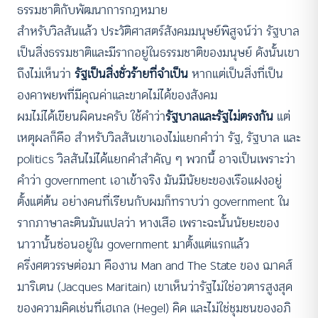
ธรรมชาติกับพัฒนาการกฎหมาย
สำหรับวิลสันแล้ว ประวัติศาสตร์สังคมมนุษย์พิสูจน์ว่า รัฐบาล
เป็นสิ่งธรรมชาติและมีรากอยู่ในธรรมชาติของมนุษย์ ดังนั้นเขา
ถึงไม่เห็นว่า
รัฐเป็นสิ่งชั่วร้ายที่จำเป็น
หากแต่เป็นสิ่งที่เป็น
องคาพยพที่มีคุณค่าและขาดไม่ได้ของสังคม
ผมไม่ได้เขียนผิดนะครับ ใช้คำว่า
รัฐบาลและรัฐไม่ตรงกัน
แต่
เหตุผลก็คือ สำหรับวิลสันเขาเองไม่แยกคำว่า รัฐ, รัฐบาล และ
politics วิลสันไม่ได้แยกคำสำคัญ ๆ พวกนี้ อาจเป็นเพราะว่า
คำว่า government เอาเข้าจริง มันมีนัยยะของเรือแฝงอยู่
ตั้งแต่ต้น อย่างคนที่เรียนกับผมก็ทราบว่า government ใน
รากภาษาละตินมันแปลว่า หางเสือ เพราะฉะนั้นนัยยะของ
นาวานั้นซ่อนอยู่ใน government มาตั้งแต่แรกแล้ว
ครึ่งศตวรรษต่อมา คืองาน Man and The State ของ ฌาคส์
มาริเตน (Jacques Maritain) เขาเห็นว่ารัฐไม่ใช่อวตารสูงสุด
ของความคิดเช่นที่เฮเกล (Hegel) คิด และไม่ใช่ชุมชนของอภิ