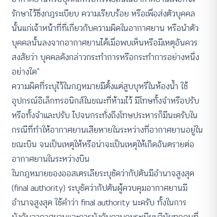
รักษาไว้ซึ่งกฎระเบียบ ความเรียบร้อย หรือเพื่อส่งตัวบุคคล
นั้นแก่เจ้าหน้าที่ที่เกี่ยวกับความผิดในอากาศยาน หรือนำตัว
บุคคลนั้นลงจากอากาศยานได้เมื่อพบเห็นหรือมีเหตุอันควร
สงสัยว่า บุคคลดังกล่าวกระทำการหรือกระทำการอย่างหนึ่ง
อย่างใด”
ความผิดที่ระบุไว้ในกฎหมายมีตั้งแต่สูบบุหรี่ในห้องน้ำ ใช้
ACCESS
IBILITY
อุปกรณ์อิเล็กทรอนิกส์ในขณะที่ห้ามไว้ มีโทษทั้งจำหรือปรับ
หรือทั้งจำและปรับ ไปจนกระทั่งถึงโทษประหารก็มีนะครับใน
ขนาดตัวอักษร
กรณีที่ทำให้อากาศยานเสียหายในระหว่างที่อากาศยานอยู่ใน
A-
A
A+
A++
ขณะบิน จนเป็นเหตุให้หรือน่าจะเป็นเหตุให้เกิดอันตรายต่อ
อากาศยานในระหว่างบิน
ระยะห่างข้อความ
ในกฎหมายของออสเตรเลียระบุชัดว่ากัปตันมีอำนาจสูงสุด
ปกติ
มาก
มากที่สุด
(final authority) ระบุชัดว่ากัปตันผู้ควบคุมอากาศยานมี
ปรับสีสำหรับตาบอดสี
อำนาจสูงสุด ใช้คำว่า final authority นะครับ ทั้งในการ
ปิด
Protan
Deutan
Tritan
บังคับอากาศยานและการบังคับควบคุมระเบียบวินัยทุกคนที่