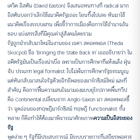
เดวิด อิสตัน (David Easton) จึงเสนอหนทางที่ radical มาก
อิสตันบอกว่าเลิกใช้แนวคิดรัฐเถอะ โยนทิ้งไปเลย หันมาใช้
แนวคิดเรื่องระบบแทน เพื่อชี้ว่าการเมืองคือการใช้อำนาจอัน
ชอบ แบ่งสรรสิ่งที่มีคุณค่าสู่สังคมโดยรวม
รัฐถูกนำกลับมาใหม่ในงานของ เธดา สคอคพอล (Theda
Skocpol) ชื่อ ‘Bringing the State Back In’ เธออธิบายว่า ใน
อดีตรัฐมันเป็นเรื่องน่าเบื่อ เพราะเป็นการศึกษาที่แห้งแล้ง ฝุ่น
จับ ประเภท legal formalist ไปไม่พ้นการศึกษารัฐธรรมนูญ
แต่หันกลับมาสนใจรัฐด้วยอิทธิพลของมาร์กซิสม์ใหม่ และที่
สำคัญ คือการฟื้นความสนใจมามองแบบยุโรปภาคพื้นทวีป
คือ Continental เปลี่ยนจาก Anglo-Saxon มา สคอคพอลชี้
ว่า จุดอ่อนของทฤษฎีมาร์กซิสม์ ทฤษฎี functionalist ทั้ง
หลาย ก็คือทำให้ต้องมาพิจารณาศักยภาพ
ความเป็นอิสระของ
รัฐ
พูดง่าย ๆ รัฐที่มีประสบการณ์ มีระบบราชการที่เสถียรพอควร