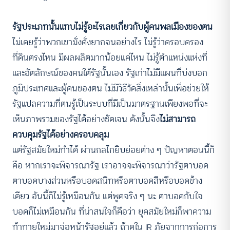
รัฐประเภทนั้นแทบไม่รู้อะไรเลยเกี่ยวกับผู้คนพลเมืองของตน
ไม่เคยรู้ว่าพวกเขามั่งคั่งยากจนอย่างไร ไม่รู้ว่าครอบครอง
ที่ดินตรงไหน มีผลผลิตมากน้อยแค่ไหน ไม่รู้ตำแหน่งแห่งที่
และอัตลักษณ์ของคนใต้รัฐนั้นเอง รัฐเก่าไม่มีแผนที่บ่งบอก
ภูมิประเทศและผู้คนของตน ไม่มีวิธีวัดสิ่งเหล่านั้นเพื่อช่วยให้
รัฐแปลความที่ตนรู้เป็นระบบที่มีเป็นมาตรฐานเพียงพอที่จะ
เห็นภาพรวมของรัฐได้อย่างชัดเจน ดังนั้นจึง
ไม่สามารถ
ควบคุมรัฐได้อย่างครอบคลุม
แต่รัฐสมัยใหม่ทำได้ ผ่านกลไกยิบย่อยต่าง ๆ ปัญหาตอนนี้ก็
คือ หากเราจะพิจารณารัฐ เราอาจจะพิจารณาว่ารัฐตาบอด
ตาบอดบางส่วนหรือบอดสนิทหรือตาบอดสีหรือบอดข้าง
เดียว อันนี้ก็ไม่รู้เหมือนกัน แต่พูดจริง ๆ นะ ตาบอดกับใจ
บอดก็ไม่เหมือนกัน ที่น่าสนใจก็คือว่า ยุคสมัยใหม่ก็พาความ
ท้าทายใหม่มาจ่อหน้ารัฐอยู่แล้ว ถ้าดูใน IR ภัยจากการก่อการ