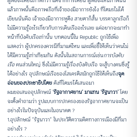
ผู้ฟังจะได้ยินภาพที่ว่า แต่จากการได้ยิน ผู้ฟังจะเห็นภาพนั้น
แล้วภาพนั้นคือภาพเรือที่เจ้าของมีอาการยังไง ที่โตมรไม่ได้
เขียนนั่นคือ เจ้าของมีอาการหูตึง สายตาก็สั้น บรรดาลูกเรือก็
ไม่มีความรู้อะไรเกี่ยวกับการเดินเรืออะไรเลย แค่อยากจะมาทำ
หน้าที่บังคับเรือเท่านั้น บทตอนนี้ใน Republic ถูกใช้เพื่อ
แสดงว่า ผู้ปกครองควรมีที่มาแต่ไหน และเพื่อชี้ให้เห็นว่าคนไม่
ได้มีความรู้เท่าเทียมกัน ดังนั้นในสถานการณ์เช่น
การบังคับ
เรือ
คนส่วนใหญ่ ซึ่งไม่มีความรู้เรื่องบังคับเรือ จะสู้บางคนซึ่งรู้
ได้อย่างไร อุปลักษณ์เรือของโสเครติสมักถูกใช้ให้เห็นถึง
จุด
อ่อนของประชาธิปไตย
ดังที่โตมรได้เสนอมา
ผมขอเสนออุปลักษณ์
‘รัฐอากาศยาน’ มาแทน ‘รัฐนาวา’
โดย
จะตั้งคำถามว่า รูปแบบการปกครองของรัฐอากาศยานจะเป็น
อย่างไรในปัจจุบันและในอนาคต ?
1.อุปลักษณ์ “รัฐนาวา” ในประวัติความคิดทางการเมืองมีที่มา
อย่างไร ?