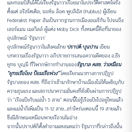
และทอมป์สันได้ไล่เรียงรัฐนาวาเรื่อยมาในประวัติศาสตร์ฝรั่ง
ตั้งแต่ อริสโตเติล, จอห์น ล็อค พูบลิอัส (Publius) ผู้เขียน
Federalist Paper อันเป็นรากฐานการเมืองอเมริกัน ไปจนถึง
เฮอร์แมน เมลวิลล์ ผู้แต่ง Moby Dick ทั้งหมดนี้คือที่มาของ
อุปลักษณ์ ‘รัฐนาวา’
อุปลักษณ์รัฐนาวาในสังคมไทย
ปราปต์ บุนปาน
เขียน
บทความเรื่องรัฐนาวา อภิปรายการเสนอความคิดของ อ.ธีร
ยุทธ บุญมี ที่วิพากษ์การทำงานของ
รัฐบาล คสช. ว่าเหมือน
“ยุทธเรือโยง ป้อมเรือพ่วง”
โดยเรียกแนวทางการปฏิรูป
รัฐบาลของ คสช. ที่ถือว่าเข้ามารักษาบ้านเมืองไม่ให้เผชิญกับ
ความรุนแรง และสถาปนาความมั่นคงที่ยั่งยืนผ่านการปฏิรูป
ว่า “เรือแป๊ะกับแม่น้ำ 5 สาย” ตอนนี้ไม่รู้เรือแป๊ะไปอยู่ไหนแล้ว
และแม่น้ำก็เพิ่มเป็น 11-12 สาย…เท่าไหร่นะตอนนี้ 19 สายแล้ว
ซึ่งมีลักษณะเหมือนพายเรือวนในอ่าง
จากนั้นปราปต์ก็ตั้งคำถามแหลมคมว่า รัฐนาวาที่กล่าวถึงนั้น