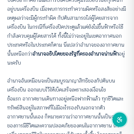
อยู่บนเครื่องบิน เมื่อพบการกระทำความผิดหรือสงสัยอย่างมี
คอนทราสต์สูง
เหตุผลว่าจะมีผู้กระทำผิด กัปตันสามารถไล่ผู้โดยสารจาก
เครื่องบิน ในกรณีที่เครื่องปิดประตูแล้วแต่ยังไม่ขึ้นฟ้าหรือใช้
โหมดขาวดำ
กำลังควบคุมผู้โดยสารได้ ทั้งนี้ไม่ว่าจะอยู่ในเขตอากาศนอก
ประเทศหรือในประเทศก็ตาม นี่แปลว่าอำนาจของอากาศยาน
ฟอนต์อ่านง่าย
นั้นเหนือกว่า
อำนาจอธิปไตยของรัฐที่ครองอำนาจน่านฟ้า
อยู่
เน้นลิงก์
นะครับ
เน้นกรอบ Focus
อำนาจอันเหมือนจะเป็นสมบูรณาญาสิทธิของกัปตันบน
ซ่อนรูปภาพ
เครื่องบิน ออกแบบไว้ให้เบ็ดเสร็จเพราะสองเงื่อนไข
ข้อแรก อากาศยานเดินทางอยู่เหนือฟากฟ้าแล้ว ทุกชีวิตและ
ลดการเคลื่อนไหว
ทรัพย์สินอยู่ในสภาพที่ไม่มีอะไรรองรับนอกจากตัว
อากาศยานนั้นเอง ก็หมายความว่าอากาศยานนั้นเป็นฐาน
ของการมีชีวิตและความปลอดภัยของคนในอากาศยาน ถ้า