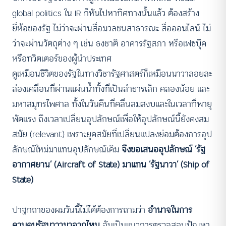
global politics ใน IR ก็หันไปหาทิศทางนั้นแล้ว ต้องสร้าง
ยี่ห้อของรัฐ ไม่ว่าจะผ่านสื่อมวลชนสาธารณะ สื่อออนไลน์ ไม่
ว่าจะผ่านวัตถุต่าง ๆ เช่น ธงชาติ อาคารรัฐสภา หรือเฟซบุ๊ค
หรือทวิตเตอร์ของผู้นำประเทศ
ดูเหมือนชีวิตของรัฐในทางวิชารัฐศาสตร์ก็เหมือนนาวาลอยละ
ล่องเคลื่อนที่ผ่านแผ่นน้ำทั้งที่เป็นลำธารเล็ก คลองน้อย และ
มหาสมุทรไพศาล ทั้งในวันคืนที่คลื่นลมสงบและในเวลาที่พายุ
พัดแรง ถึงเวลาเปลี่ยนอุปลักษณ์เพื่อให้อุปลักษณ์นี้ยังคงสม
สมัย (relevant) เพราะยุคสมัยที่เปลี่ยนแปลงย่อมต้องการอุป
ลักษณ์ใหม่มาแทนอุปลักษณ์เดิม
จึงขอเสนออุปลักษณ์ ‘รัฐ
อากาศยาน’ (Aircraft of State) มาแทน ‘รัฐนาวา’ (Ship of
State)
ปาฐกถาของผมวันนี้ไม่ได้ต้องการถามว่า
อำนาจในการ
ควบคุมรัฐนาวามาจากไหน
อันเป็นแนวการตรวจสอบปัญหา