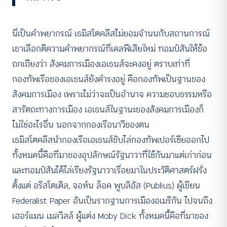
นี่เป็นคำพยากรณ์ เธมิสโตคลีสไม่ยอมจำนนกับสถานการณ์
เขาเลือกตีความคำพยากรณ์ที่เดลฟีเสียใหม่ ทอมป์สันให้ข้อ
ถกเถียงว่า สังคมการเมืองเอเธนส์จะคงอยู่ ตราบเท่าที่
กองทัพเรือของเอเธนส์ยังดำรงอยู่ คือกองทัพเป็นฐานของ
สังคมการเมือง เพราะไม่ว่าจะเป็นอำนาจ ความชอบธรรมหรือ
สารัตถะทางการเมือง เอเธนส์ในฐานะของสังคมการเมืองก็
ไม่ใช่อะไรอื่น นอกจากกองเรือนาวีของตน
เธมิสโตคลีสนำกองเรือเอเธนส์ขับไล่กองทัพเปอร์เซียออกไป
ทั้งหมดนี้คือที่มาของอุปลักษณ์รัฐนาวาที่ใช้กันมาแต่เก่าก่อน
และทอมป์สันได้ไล่เรียงรัฐนาวาเรื่อยมาในประวัติศาสตร์ฝรั่ง
ตั้งแต่ อริสโตเติล, จอห์น ล็อค พูบลิอัส (Publius) ผู้เขียน
Federalist Paper อันเป็นรากฐานการเมืองอเมริกัน ไปจนถึง
เฮอร์แมน เมลวิลล์ ผู้แต่ง Moby Dick ทั้งหมดนี้คือที่มาของ