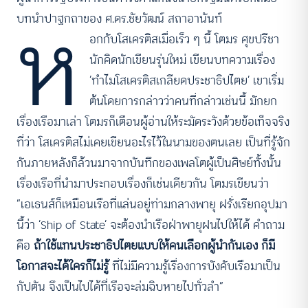
ห
บทนำปาฐกถาของ ศ.ดร.ชัยวัฒน์ สถาอานันท์
อกกับโสเครติสเมื่อเร็ว ๆ นี้ โตมร ศุขปรีชา
นักคิดนักเขียนรุ่นใหม่ เขียนบทความเรื่อง
‘ทำไมโสเครติสเกลียดประชาธิปไตย’ เขาเริ่ม
ต้นโดยการกล่าวว่าคนที่กล่าวเช่นนี้ มักยก
เรื่องเรือมาเล่า โตมรก็เตือนผู้อ่านให้ระมัดระวังด้วยข้อเท็จจริง
ที่ว่า โสเครติสไม่เคยเขียนอะไรไว้ในนามของตนเลย เป็นที่รู้จัก
กันภายหลังก็ล้วนมาจากบันทึกของเพลโตผู้เป็นศิษย์ทั้งนั้น
เรื่องเรือที่นำมาประกอบเรื่องก็เช่นเดียวกัน โตมรเขียนว่า
“เอเธนส์ก็เหมือนเรือที่แล่นอยู่ท่ามกลางพายุ ฝรั่งเรียกอุปมา
นี้ว่า ‘Ship of State’ จะต้องนำเรือฝ่าพายุฝนไปให้ได้ คำถาม
คือ
ถ้าใช้แทนประชาธิปไตยแบบให้คนเลือกผู้นำกันเอง ก็มี
โอกาสจะได้ใครก็ไม่รู้
ที่ไม่มีความรู้เรื่องการบังคับเรือมาเป็น
กัปตัน จึงเป็นไปได้ที่เรือจะล่มฉิบหายไปทั่วลำ”