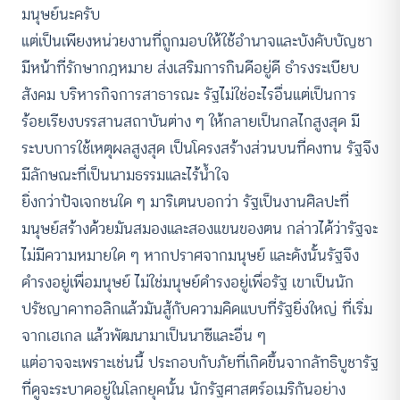
มนุษย์นะครับ
แต่เป็นเพียงหน่วยงานที่ถูกมอบให้ใช้อำนาจและบังคับบัญชา
มีหน้าที่รักษากฎหมาย ส่งเสริมการกินดีอยู่ดี ธำรงระเบียบ
สังคม บริหารกิจการสาธารณะ รัฐไม่ใช่อะไรอื่นแต่เป็นการ
ร้อยเรียงบรรสานสถาบันต่าง ๆ ให้กลายเป็นกลไกสูงสุด มี
ระบบการใช้เหตุผลสูงสุด เป็นโครงสร้างส่วนบนที่คงทน รัฐจึง
มีลักษณะที่เป็นนามธรรมและไร้น้ำใจ
ยิ่งกว่าปัจเจกชนใด ๆ มาริเตนบอกว่า รัฐเป็นงานศิลปะที่
มนุษย์สร้างด้วยมันสมองและสองแขนของตน กล่าวได้ว่ารัฐจะ
ไม่มีความหมายใด ๆ หากปราศจากมนุษย์ และดังนั้นรัฐจึง
ดำรงอยู่เพื่อมนุษย์ ไม่ใช่มนุษย์ดำรงอยู่เพื่อรัฐ เขาเป็นนัก
ปรัชญาคาทอลิกแล้วมันสู้กับความคิดแบบที่รัฐยิ่งใหญ่ ที่เริ่ม
จากเฮเกล แล้วพัฒนามาเป็นนาซีและอื่น ๆ
แต่อาจจะเพราะเช่นนี้ ประกอบกับภัยที่เกิดขึ้นจากลัทธิบูชารัฐ
ที่ดูจะระบาดอยู่ในโลกยุคนั้น นักรัฐศาสตร์อเมริกันอย่าง