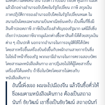
แสดงความคิดเห็น เช่น ร้องคำว่าบอมบ์ ระเบิด คุณก็ทำไม่ได้
แล้วอีกอย่างอำนาจอธิปไตยในรัฐก็เปลี่ยน ภาษี สกุลเงิน
ภาคปฎิบัติการของอำนาจอธิปไตยในรัฐก็เปลี่ยนหมด ใน
สนามบินโดยเฉพาะสนามบินพาณิชย์นะครับ เป็นพื้นที่ซึ่งมี
สินค้าปลอดภาษี ภาษีเป็นเรื่องสำคัญของรัฐมาก แต่มีสิ่งซึ่ง
เรียกว่าปลอดภาษีจากมุมโลกต่างซื้อหาสินค้าได้ด้วยสกุลเงิน
ต่าง ๆ เป็นปกติ นอกจากอำนาจในการอนุมัติให้ได้บัตร
โดยสารหรือขึ้นเครื่องบินยังขึ้นกับพนักงานสายการบินซึ่ง
ไม่ใช่เจ้าหน้าที่ของรัฐ พวกเขามีอำนาจในการตรวจสอบบัตร
โดยสารและหนังสือเดินทาง เขาปฏิเสธไม่ให้ผู้โดยสารขึ้น
เครื่องก็ได้นะครับ ถ้าชื่อในบัตรโดยสารไม่ตรงกับ
หนังสือเดินทาง
อันนี้เพิ่งเจอ ผมจะไปเมืองจีน แล้วจีนซื้อตั๋วให้
ชื่อผมตามหนังสือเดินทาง ต้องเป็นสถาอ
นันท์ ชัยวัฒน์ เขาซื้อเป็นชัยวัฒน์ สถาอนันท์