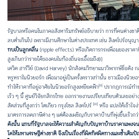
รัฐบาลหรือคนในภาคอสังหาริมทรัพย์อธิบายว่า การที่คนต่างชา
ลบต่ำเกินไป เพราะมีงานศึกษาในต่างประเทศ เช่น สิงคโปร์อนุญาตให
ทบเป็นลูกคลื่น
(ripple effects) หรือเกิดการกระเพื่อมของราค
สูงเกินกว่ารายได้ของคนในท้องถิ่นจะเอื้อมถึง
[i]
เดวิด ฮาร์วีย์ (David Harvey) นักสังคมวิทยาแนววิพากษ์ชื่อดัง 
หรูหราในนิวยอร์ก เพื่อมาอยู่เป็นครั้งคราวเท่านั้น ชาวเมืองนิวย
[ii]
ทำให้ราคาที่อยู่อาศัยในนิวยอร์กสูงเหยียดฟ้า
ปรากฏการณ์ทำนองน
เร็ว ๆ นี้ ศูนย์วิจัยกสิกรไทย ออกรายงานเปรียบเทียบตัวเลขอย่างง่
[iii]
สัดส่วนที่สูงกว่า โตเกียว กรุงโซล สิงคโปร์
หรือ แปลให้เข้าใจง่
มาตรการลดภาษีต่าง ๆ แต่ต้องเผชิญกับราคาบ้านที่พุ่งขึ้นเร็วกว่
ดังนั้น แทนที่รัฐบาลจะให้ความสำคัญกับปัญหาบ้านราคาแพงจนคน
โดให้มหาเศรษฐีต่างชาติ จึงเป็นเรื่องที่ผิดทิศผิดทางและซ้ำเติมปัญ