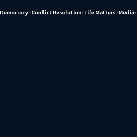
Democracy
Conflict Resolution
Life Matters
Media
Politics
Justice
Gender & Sexuality
Documentary
ful
Environment
Human & Society
Inequality
Play Read
Welfare state
Young Spirit
New World Order