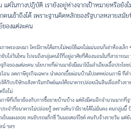
ต่ในทางปฏิบัติ เรายังอยู่ห่างจากเป้าหมายหรือยังไม่
นที่ทุกคนเข้าถึงได้ เพราะฐานคิดหลักของรัฐบาลหลายสมัย
รัพย์ของแต่ละคน
นคุณภาพรองลงมา ใครมีรายได้แทบไม่พอใช้และไม่แน่นอนก็เช่าห้องเล็ก 
ถูกขับไล่วันไหน ไปจนถึงกลุ่มคนไร้ที่อยู่อาศัยที่ต้องนอนในที่สาธารณ
ฐกิจของแต่ละคน นโยบายที่ผ่านมายังมีแนวโน้มลำเอียงเอื้อประโยชน์ต่อ
ีการโอน ลดภาษีธุรกิจเฉพาะ นำดอกเบี้ยผ่อนบ้านไปลดหย่อนภาษี ที่คำ
ให้กับบริษัทอสังหาริมทรัพย์และให้ธนาคารปล่อยเงินสินเชื่อสร้างราย
รือไม่
ภาษีที่เกี่ยวข้องกับการซื้อขายบ้านบ้าง แต่ยังมีคนอีกจำนวนมากที
ประจำที่ธนาคารไม่ปล่อยกู้ เพราะเห็นว่ามีรายได้ไม่มั่นคง คนกลุ่มนี้ 
็นแผงลอย คนขับรถแท็กซี่ วินมอเตอร์ไซค์ คนรับจ้างรายวัน แต่ย
ลน์ ฯลฯ