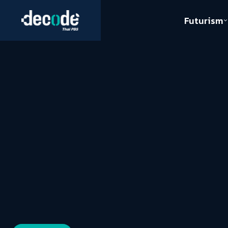
Futurism
Journalism
Crack 
Education
Peace
Sustainability
Workers/Economy
Human Rights