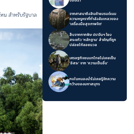
ของเรา’
ค่ไหน สำหรับรัฐบาล
จากศาสนาถึงสินค้าแบรนด์เนม
ความหรูหราที่กำลังล้มเหลวของ
‘เครื่องมือสุขภาพจิต’
สืบจากกากพิษ ปราจีนฯ โยง
สระแก้ว ‘หลักฐาน’ สำคัญที่ถูก
ปล่อยให้ลอยนวล
เศรษฐกิจชนบทไทยไม่เคยเป็น
‘อิสระ’ จาก ‘ความเป็นอื่น’
กบในหนองน้ำไม่เคยรู้จักความ
กว้างของมหาสมุทร