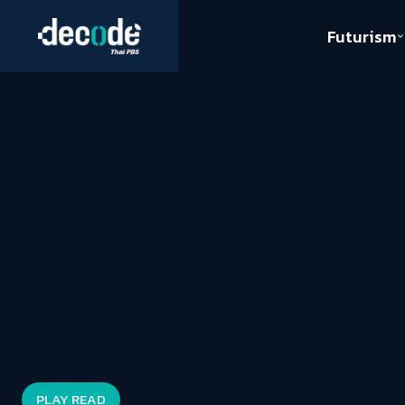
Futurism
Journalism
Crack 
Education
Peace
Sustainability
Workers/Economy
Human Rights
PLAY READ