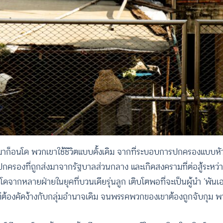
งมาก็อนโด พวกเขาใช้ชีวิตแบบดั้งเดิม จากที่ระบอบการปกครองแบบหั
ปกครองที่ถูกส่งมาจากรัฐบาลส่วนกลาง และเกิดสงครามที่ต่อสู้ระหว่
ดจากหลายฝ่ายในยุคที่บวนเดียรุ่นลูก เติบโตพอที่จะเป็นผู้นำ ‘พัน
แต่ต้องคัดง้างกับกลุ่มอำนาจเดิม จนพรรคพวกของเขาต้องถูกจับกุม พ