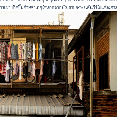
อการเผา เกิดขึ้นด้วยสาเหตุใดนอกจากบัญชาของพระคัมภีร์ในแต่ละศ