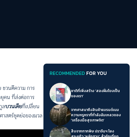
RECOMMENDED
FOR YOU
คาย ชวนตีความ การ
ชาติที่เพิ่งสร้าง ‘สองฝั่งโขงเป็น
ยุคน ที่ส่งต่อการ
ของเรา’
กูล
บวนเดีย
ที่เปลี่ยน
จากศาสนาถึงสินค้าแบรนด์เนม
ติศาสตร์ชุดย่อของมวล
ความหรูหราที่กำลังล้มเหลวของ
‘เครื่องมือสุขภาพจิต’
สืบจากกากพิษ ปราจีนฯ โยง
สระแก้ว ‘หลักฐาน’ สำคัญที่ถูก