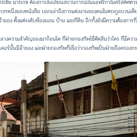
าร์เซีย มาร์เกซ ต้องการล้อเลียนสถานการณ์ในแอฟริกาในคริสต์ศตวรร
ในบทหนึ่งของหนังสือ บอกเล่าถึงการแต่งงานของคนในตระกูลบวนเดียรุ
ตั้งแต่ระดับห้องนอน บ้าน และที่ดิน อีกทั้งยังมีความต้องการที่จะ
็นใจกลางความสำคัญของมาก็อนโด ที่ฝ่ายกองทัพใช้ตัดสินว่าใคร ที่มีค
ทุกเอเคอร์นั้นมีจ้าของ และฝ่ายกองทัพที่เชื่อว่ากองทัพเป็นฝ่ายถือครองก