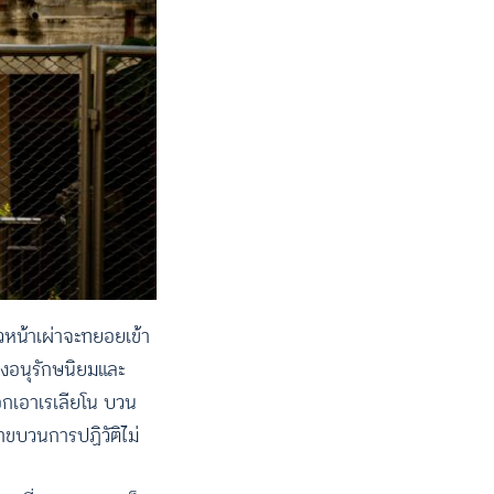
วหน้าเผ่าจะทยอยเข้า
างอนุรักษนิยมและ
เอกเอาเรเลียโน บวน
าขบวนการปฏิวัติไม่