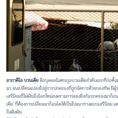
อากาดิโอ บวนเดีย
คือบุคคลในตระกูลบวนเดียลำดับแรกที่ก่อตั้
มา จนเปลี่ยนแปลงไปสู่การปกครองที่ถูกจัดการด้วยกองทัพ มีผู้
เสรีนิยมที่ใฝ่ฝันถึงโลกใหม่สงครามการแย่งชิงกันปกครองมาก็อนโ
เดีย’ ที่ต้องการเปลี่ยนมาก็อนโดให้เป็นไปแนวทางแบบเสรีนิยม 
ถึงฝั่งฝัน