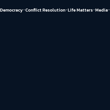
Democracy
Conflict Resolution
Life Matters
Media
Politics
Justice
Gender & Sexuality
Documentary
ful
Environment
Human & Society
Inequality
Play Read
Welfare state
Young Spirit
New World Order