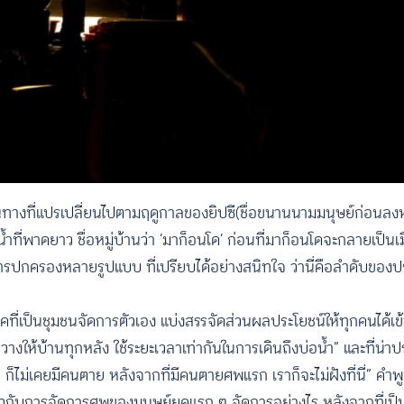
ินทางที่แปรเปลี่ยนไปตามฤดูกาลของยิปซี(ชื่อขนานนามมนุษย์ก่อนล
ดแม่น้ำที่พาดยาว ชื่อหมู่บ้านว่า ‘มาก็อนโด’ ก่อนที่มาก็อนโดจะกลายเป็
การปกครองหลายรูปแบบ ที่เปรียบได้อย่างสนิทใจ ว่านี่คือลำดับของป
คที่เป็นชุมชนจัดการตัวเอง แบ่งสรรจัดส่วนผลประโยชน์ให้ทุกคนได้เข้า
วางให้บ้านทุกหลัง ใช้ระยะเวลาเท่ากันในการเดินถึงบ่อน้ำ” และที่น่าปร
 ก็ไม่เคยมีคนตาย หลังจากที่มีคนตายศพแรก เราก็จะไม่ฝังที่นี่” ค
่ยวกับการจัดการศพของมนุษย์ยุคแรก ๆ จัดการอย่างไร หลังจากที่เป็น