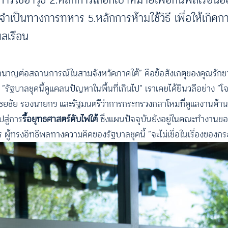
จำเป็นทางการทหาร 5.หลักการห้ามใช้วิธี เพื่อให้เกิด
นพลเรือน
ละชำนาญต่อสถานการณ์ในสามจังหวัดภาคใต้” คือข้อสังเกตุของคุณรักช
 “รัฐบาลชุดนี้ดูแคลนปัญหาในพื้นที่เกินไป” เราเคยได้ยินวลีอย่าง 
ม เวชยชัย รองนายกฯ และรัฐมนตรีว่าการกระทรวงกลาโหมที่ดูแลงานด้านค
สู่การ
รื้อยุทธศาสตร์ดับไฟใต้
ซึ่งแผนปัจจุบันยังอยู่ในคณะทำงานข
ร ผู้ทรงอิทธิพลทางความคิดของรัฐบาลชุดนี้ “จะไม่เชื่อในเรื่องขอ