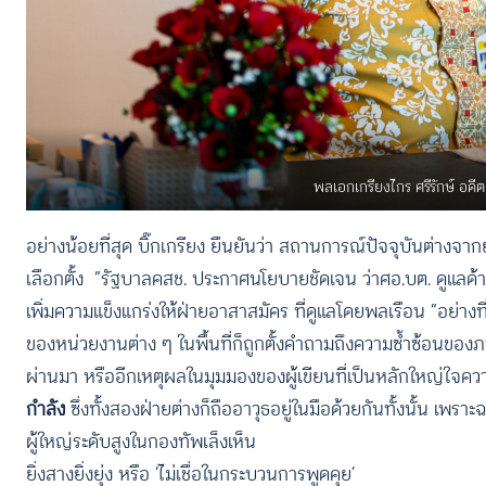
พลเอกเกรียงไกร ศรีรักษ์ อด
อย่างน้อยที่สุด บิ๊กเกรียง ยืนยันว่า สถานการณ์ปัจจุบันต่างจา
เลือกตั้ง “รัฐบาลคสช. ประกาศนโยบายชัดเจน ว่าศอ.บต. ดูแลด้าน
เพิ่มความแข็งแกร่งให้ฝ่ายอาสาสมัคร ที่ดูแลโดยพลเรือน “อย่
ของหน่วยงานต่าง ๆ ในพื้นที่ก็ถูกตั้งคำถามถึงความซ้ำซ้อนข
ผ่านมา หรืออีกเหตุผลในมุมมองของผู้เขียนที่เป็นหลักใหญ่ใ
กำลัง
ซึ่งทั้งสองฝ่ายต่างก็ถืออาวุธอยู่ในมือด้วยกันทั้งนั้น เพราะฉ
ผู้ใหญ่ระดับสูงในกองทัพเล็งเห็น
ยิ่งสางยิ่งยุ่ง หรือ ‘ไม่เชื่อในกระบวนการพูดคุย’