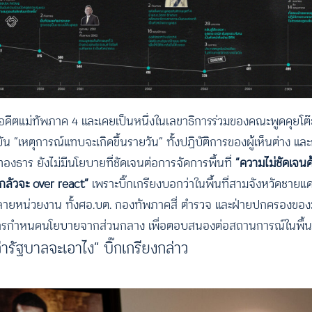
อดีตแม่ทัพภาค 4 และเคยเป็นหนึ่งในเลขาธิการร่วมของคณะพูดคุยโต
ัน “เหตุการณ์แทบจะเกิดขึ้นรายวัน” ทั้งปฏิบัติการของผู้เห็นต่าง แ
งธาร ยังไม่มีนโยบายที่ชัดเจนต่อการจัดการพื้นที่
“ความไม่ชัดเจนด
กลัวจะ over react”
เพราะบิ๊กเกรียงบอกว่าในพื้นที่สามจังหวัดชายแ
่หลายหน่วยงาน ทั้งศอ.บต. กองทัพภาคสี่ ตำรวจ และฝ่ายปกครองของม
ารกำหนดนโยบายจากส่วนกลาง เพื่อตอบสนองต่อสถานการณ์ในพื้นท
่ว่ารัฐบาลจะเอาไง” บิ๊กเกรียงกล่าว