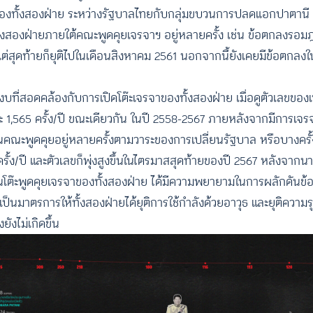
รของทั้งสองฝ่าย ระหว่างรัฐบาลไทยกับกลุ่มขบวนการปลดแอกปาตานี ต
ทั้งสองฝ่ายภายใต้คณะพูดคุยเจรจาฯ อยู่หลายครั้ง เช่น ข้อตกลงรอม
สุดท้ายก็ยุติไปในเดือนสิงหาคม 2561 นอกจากนี้ยังเคยมีข้อตกลงใน
ม่สงบที่สอดคล้องกับการเปิดโต๊ะเจรจาของทั้งสองฝ่าย เมื่อดูตัวเลขข
ปีละ 1,565 ครั้ง/ปี ขณะเดียวกัน ในปี 2558-2567 ภายหลังจากมีการเจ
นคณะพูดคุยอยู่หลายครั้งตามวาระของการเปลี่ยนรัฐบาล หรือบางครั้
1 ครั้ง/ปี และตัวเลขก็พุ่งสูงขึ้นในไตรมาสสุดท้ายของปี 2567 หลังจา
้งบนโต๊ะพูดคุยเจรจาของทั้งสองฝ่าย ได้มีความพยายามในการผลักดัน
เพื่อเป็นมาตรการให้ทั้งสองฝ่ายได้ยุติการใช้กำลังด้วยอาวุธ และยุติคว
ยังไม่เกิดขึ้น