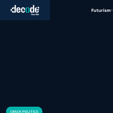
Futurism
Journalism
Crack 
Education
Peace
Sustainability
Workers/Economy
Human Rights
CRACK POLITICS