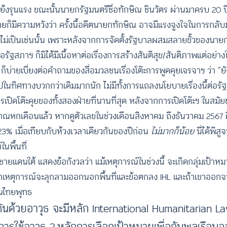
ัดแย้งรุนแรง ขณะนั้นนายกรัฐมนตรีชื่อทักษิณ ชินวัตร ผ่านมาครบ 20
ายก็มีความหวังว่า ครั้งนี้อดีตนายกทักษิณ อาจมีแรงจูงใจในการกลับ
ม่เป็นเช่นนั้น เพราะหลังจากการจัดตั้งรัฐบาลผสมสลายขั้วของนายกเ
ฐสภาฯ ก็มิได้มีเนื้อหาต่อเรื่องการสร้างสันติสุข/สันติภาพแต่อย่างใด
บ่ายเบี่ยงต่อคำถามของสื่อมวลชนเรื่องโต๊ะการพูดคุยเจรจาฯ ว่า “ยัง
ในทิศทางบวกกว่าเดิมมากนัก ไม่มีทั้งการแถลงนโยบายเรื่องนี้ต่อรั
ารเปิดโต๊ะคุยของทั้งสองฝ่ายที่นานที่สุด หลังจากการเปิดโต๊ะฯ ในสม
มาณหกเดือนแล้ว หากดูตัวเลขในช่วงเดือนสิงหาคม ถึงธันวาคม 2567 คื
 23% เมื่อเทียบกับห้วงเวลาเดียวกันของปีก่อน
ไม่มากก็น้อย
นี่ได้พิส
นพื้นที่
ยแดนใต้ แสดงข้อกังวลว่า แม้เหตุการณ์ในช่วงนี้ จะเกิดกลุ่มเป้าห
งวลว่าเหตุการณ์จะลุกลามออกนอกพื้นที่และข้อตกลง IHL และถ้าเขาออก
คนไทยพุทธ
ด้วยอาวุธ จะมีหลัก International Humanitarian Law
ัดการใช้อาวุธ 2.หลักการเลือกเป้าหมายเพื่อกันพลเรื