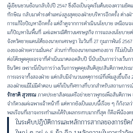
ผู้เขียนชวนย้อนกลับไปปี 2547 ซึ่งถือเป็นจุดเริ่มต้นของความข
ทักษิณ กลับมาดำรงตำแหน่งสูงสุดของฝ่ายบริหารอีกครั้ง ต่างฝ่
การแก้ไขปัญหาอีกครั้ง แต่ถ้าดูจากการดำเนินนโยบาย เหมือนจะไ
แก้ปัญหาในพื้นที่
แค่เฉพาะมิติทางเศรษฐกิจ
การแถลงนโยบายต่อรั
จังหวัดชายแดนใต้ของนายกเศรษฐา ในวันที่ 27 กุมภาพันธ์ 2567 ก็
องของฝ่ายความมั่นคง” ส่วนท่าทีของนายกแพทองธาร ก็ไม่เป็นไป
ต่อโต๊ะพูดคุยเจรจาที่ดำเนินมาตลอดสิบปี นี่นับเป็นการว่างเว้นก
ชินวัตร เพราะนี่เป็นการว่างเว้นการพูดคุยสันติสุข/สันติภาพประ
การเจรจาทั้งสองฝ่าย แต่กลับมีจำนวนเหตุการณ์ที่เพิ่มสูงขึ้นถึง
สองฝ่ายแม้ไม่มีคำตอบ แต่ก็เป็นทิศทางที่บวกสำหรับสถานการณ์ใ
รักชาติ สุวรรณ
ภาคประชาสังคมเครือข่ายชาวพุทธเพื่อสันติภาพ ชา
จำกัดวงแค่เฉพาะเจ้าหน้าที่ แต่หากยังเป็นแบบนี้เรื่อย ๆ ก็กั
พลเรือนที่เขาจะกระทำและได้รับผลกระทบมากที่สุด ก็คือพี่น้อง
ในระดับปฏิบัติการและหลักการสากลของการขัดกัน
ใหญ่ ๆ อยู่ 4-5 ข้อ คือ 1.หลักความในการจำก