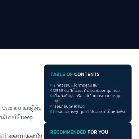
TABLE OF
CONTENTS
01
2 ทศวรรษแห่ง ‘การสูญเสีย’
02
2568 บน ‘โต๊ะเจรจา’ นโยบายยังคลุมเครือ
03
ยิ่งสางยิ่งยุ่ง หรือ ‘ไม่เชื่อในกระบวนการพูด
คุย’
 ประชาชน และผู้เห็น
04
รอมฎอน(เคย)สันติ
05
‘กระบวนการพูดคุย’ ที่ ‘ประชาชน’ เป็นหลังพิง
ารณ์ภาคใต้ Deep
RECOMMENDED
FOR YOU
แสงสว่างของทางออกใน