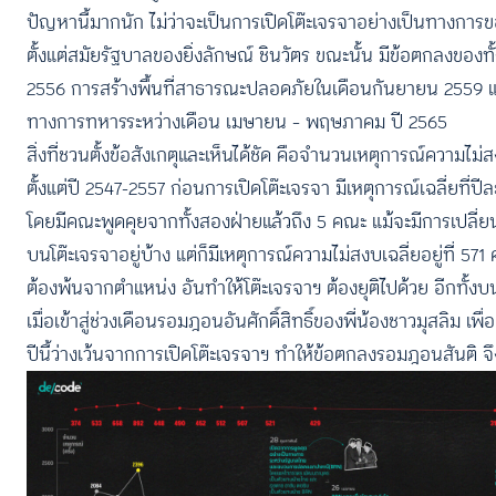
ปัญหานี้มากนัก ไม่ว่าจะเป็นการเปิดโต๊ะเจรจาอย่างเป็นทางกา
ตั้งแต่สมัยรัฐบาลของยิ่งลักษณ์ ชินวัตร ขณะนั้น มีข้อตกลงของ
2556 การสร้างพื้นที่สาธารณะปลอดภัยในเดือนกันยายน 2559 แต่
ทางการทหารระหว่างเดือน เมษายน – พฤษภาคม ปี 2565
สิ่งที่ชวนตั้งข้อสังเกตุและเห็นได้ชัด คือจำนวนเหตุการณ์ความไ
ตั้งแต่ปี 2547-2557 ก่อนการเปิดโต๊ะเจรจา มีเหตุการณ์เฉลี่ยที่
โดยมีคณะพูดคุยจากทั้งสองฝ่ายแล้วถึง 5 คณะ แม้จะมีการเปลี่ย
บนโต๊ะเจรจาอยู่บ้าง แต่ก็มีเหตุการณ์ความไม่สงบเฉลี่ยอยู่ที่ 57
ต้องพ้นจากตำแหน่ง อันทำให้โต๊ะเจรจาฯ ต้องยุติไปด้วย อีกทั
เมื่อเข้าสู่ช่วงเดือนรอมฎอนอันศักดิ์สิทธิ์ของพี่น้องชาวมุสลิม 
ปีนี้ว่างเว้นจากการเปิดโต๊ะเจรจาฯ ทำให้ข้อตกลงรอมฎอนสันติ จึง