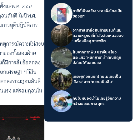
ั้งแต่พ.ศ. 2557
ชาติที่เพิ่งสร้าง ‘สองฝั่งโขงเป็น
ฎอนสันติ ในปีพ.ศ.
ของเรา’
การยุติปฏิบัติการ
จากศาสนาถึงสินค้าแบรนด์เนม
ความหรูหราที่กำลังล้มเหลวของ
‘เครื่องมือสุขภาพจิต’
องเหตุการณ์ความไม่สงบ
รจาของทั้งสองฝ่าย
สืบจากกากพิษ ปราจีนฯ โยง
สระแก้ว ‘หลักฐาน’ สำคัญที่ถูก
งก็มีการล้มข้อตกลง
ปล่อยให้ลอยนวล
กนายกเศรษฐา ทวีสิน
เศรษฐกิจชนบทไทยไม่เคยเป็น
ข้อตกลงรอมฎอนสันติ
‘อิสระ’ จาก ‘ความเป็นอื่น’
ามรุนแรง แต่รอมฎอนใน
กบในหนองน้ำไม่เคยรู้จักความ
กว้างของมหาสมุทร