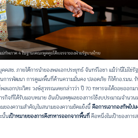
ีตแม่ทัพภาค 4 ในฐานะคณะพูดคุยโต๊ะเจรจาของฝ่ายรัฐบาลไทย
กยุคคสช. ภายใต้การนำของพลเอกประยุทธ์ จันทร์โอชา แม้ว่านี่ไม่ใช่ร
การพัฒนา การดูแลพื้นที่ด้านความมั่นคง ปลอดภัย ก็ให้กอ.รมน. รับ
างที่พลเอกประวิตร วงษ์สุวรรณเคยกล่าวว่า ปี 70 ทหารจะได้ถอยออกม
องภารกิจที่ได้รับมอบหมาย อันเป็นเหตุผลของการใช้งบประมาณจำนว
จความของความสำคัญในสนามของความขัดแย้งนี้
คือการเอากองทัพไปเ
ะนั้น
เป้าหมายของการดึงทหารออกจากพื้นที่
คือหนึ่งในเป้าของการสร