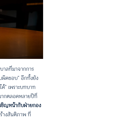
ัฐบาลที่มาจากการ
ผิดชอบ” อีกทั้งยัง
าได้” เพราะบทบาท
นมากตลอดหลายปีที่
ผชิญหน้ากับฝ่ายกอง
้างสันติภาพ ที่