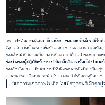
De/code สัมภาษณ์พิเศษ
บิ๊กเกรียง
–
พลเอกเกรียงไกร ศรีรักษ์
รัฐบาลไทย ซึ่งบิ๊กเกรียงมีข้อกังวลอย่างมากต่อสถานการณ์ปัจจุบ
ของเจ้าหน้าที่ ในขณะที่ฝ่ายการเมือง ภายใต้การนำของนายกแพทอ
ช่องว่างของผู้ปฏิบัติหน้างาน ทำน้อยก็กลัวว่าจะน้อยไป ทำมากก็
ของจังหวัดสงขลา มีหน่วยงานที่รับผิดชอบภารกิจที่ต่างกันอยู
รวมภาคประชาสังคมและองค์กรไม่แสวงผลกำไรที่คอยดูทิศทางก
“แต่ความเอกภาพไม่เกิด ในเมื่อทุกคนก็เฝ้าดูอยู