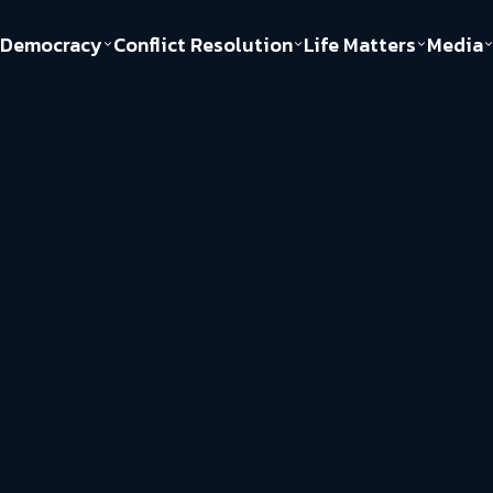
Democracy
Conflict Resolution
Life Matters
Media
Politics
Justice
Gender & Sexuality
Documentary
ful
Environment
Human & Society
Inequality
Play Read
Welfare state
Young Spirit
New World Order