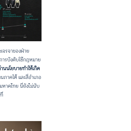
๊ะเจรจาของฝ่าย
ละการบังคับใช้กฎหมาย
้านนโยบายทำให้เกิด
ดนภาคใต้ และสี่อำเภอ
หาดไทย นี่ยังไม่นับ
ี่