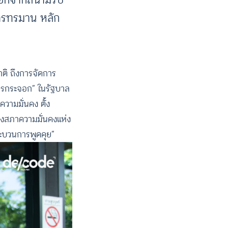
การทรมาน หลัก
าติ ถึงการจัดการ
“โจรกระจอก” ในรัฐบาล
วามมั่นคง ตั้ง
องสภาความมั่นคงแห่ง
งกระบวนการพูดคุย”