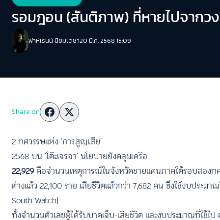
รอมฎอน (สันติภาพ) ที่หายไปจากวง
ฟาห์เรนน์ นิยมเดชา
20 มี.ค. 2568 15:09
Share on
2 ทศวรรษแห่ง ‘การสูญเสีย’
2568 บน ‘โต๊ะเจรจา’ นโยบายยังคลุมเครือ
22,929
คือจำนวนเหตุการณ์ในจังหวัดชายแดนภาคใต้รอบสองทศวรรษ ห
ต่างแล้ว 22,100 ราย เสียชีวิตแล้วกว่า 7,682 คน ซึ่งใช้งบประม
South Watch]
ทั้งจำนวนตัวเลขผู้ได้รับบาดเจ็บ-เสียชีวิต และงบประมาณที่ใช้ไป