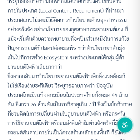
วีระยุทธอธิบายว่า นอกจากนโยบายการบังคับใช้ชิ้นส่วน
ภายในประเทศ (Local Content Requirement) ที่ผ่านมา
คอนทราสต์สูง
ประเทศแทบไม่เคยมีวิธีคิดการทำนโยบายด้านอุตสาหกรรม
อย่างจริงจัง อย่างนโยบายของอุตสาหกรรมยานยนต์เอง ที่
โหมดขาวดำ
แม้จะเริ่มต้นด้วยความพยายามที่จะเป็นส่วนหนึ่งในการแก้ไข
ฟอนต์อ่านง่าย
ปัญหารถยนต์ที่ปลดปล่อยมลพิษ ทว่าตัวนโยบายกลับมุ่ง
เน้นไปที่การสร้าง Ecosystem ระหว่างประเทศให้กลุ่มผู้ค้า
เน้นลิงก์
ยานยนต์ไฟฟ้าเสียมากกว่า
ซึ่งหากกลับมาทำนโยบายยานยนต์ไฟฟ้าเพื่อสิ่งแวดล้อมก็
เน้นกรอบ Focus
ไม่ใช่เรื่องง่ายซะทีเดียว วีระยุทธฉายภาพว่า ปัจจุบัน
ซ่อนรูปภาพ
ประเทศไทยมีรถที่จดทะเบียนในประเทศไทยทั้งหมด 44 ล้าน
คัน ซึ่งกว่า 26 ล้านคันเป็นรถที่อายุเกิน 7 ปี ซึ่งเป็นข้อท้าทาย
ลดการเคลื่อนไหว
ที่ชวนคิดในการเปลี่ยนผ่านไปสู่ยานยนต์ไฟฟ้า หรือกระทั่ง
การใช้ยานยนต์ไฟฟ้าหรือขนส่งสินค้าในต่างจังหวัดที่มี
รถยนต์สันดาปภายในเป็นโครงสร้างหลักของพื้นที่ ก็ยังคง