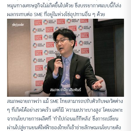
หมุนทางเศรษฐกิจไม่เกิดขึ้นไปด้วย ซึ่งบรรยากาศแบบนี้ก็ส่ง
ผลกระทบต่อ SME ที่อยู่ในห่วงโซ่อุปทานอื่น ๆ ด้วย
สมภพ เกลียวสัมพันธ์
สมภพฉายภาพว่า แม้ SME ไทยสามารถปรับตัวกับพลวัตต่าง
ๆ ที่เกิดได้อย่างรวดเร็ว แต่ก็มี ‘ความเปราะบางสูง’ โดยเฉพาะ
จากนโยบายการผลิตที่ ‘ทำไปก่อนแก้ทีหลัง’ ซึ่งการเปลี่ยน
ผ่านไปสู่ยานยนต์ไฟฟ้าของไทยก็เข้าข่ายลักษณะนโยบายดัง