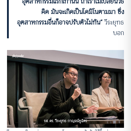
อุตสาหกรรมแรกเท่านั้น ถ้าเราไม่เปลี่ยนวิธี
คิด มันจะเกิดเป็นโดมิโนตามมา ซึ่ง
อุตสาหกรรมอื่นก็อาจปรับตัวไม่ทัน”
วีระยุทธ
บอก
ACCESS
IBILITY
ขนาดตัวอักษร
A-
A
A+
A++
ระยะห่างข้อความ
ปกติ
มาก
มากที่สุด
ปรับสีสำหรับตาบอดสี
รศ. ดร. วีระยุทธ กาญจน์ชูฉัตร
ปิด
Protan
Deutan
Tritan