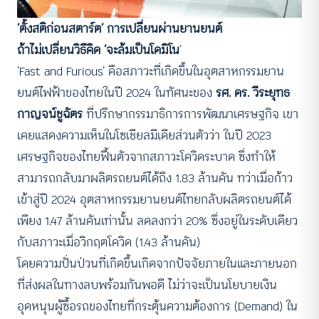
‘ตั้งสติก่อนสตาร์ต’ การเปลี่ยนผ่านยานยนต์
ถ้าไม่เปลี่ยนวิธีคิด ‘จะล้มเป็นโดมิโน
‘
‘Fast and Furious’ คือสภาวะที่เกิดขึ้นในอุตสาหกรรมยาน
ยนต์ไฟฟ้าของไทยในปี 2024 ในทัศนะของ
รศ. ดร. วีระยุทธ
กาญจน์ชูฉัตร
ที่ปรึกษากรรมาธิการการพัฒนาเศรษฐกิจ เขา
เคยแสดงความเห็นในโซเชียลมีเดียส่วนตัวว่า ในปี 2023
เศรษฐกิจของไทยฟื้นตัวจากสภาวะโควิดระบาด ซึ่งทำให้
สามารถกลับมาผลิตรถยนต์ได้ถึง 1.83 ล้านคัน ทว่าเมื่อก้าว
เข้าสู่ปี 2024 อุตสาหกรรมยานยนต์ไทยกลับผลิตรถยนต์ได้
เพียง 1.47 ล้านคันเท่านั้น ลดลงกว่า 20% ซึ่งอยู่ในระดับเดียว
กับสภาวะเมื่อวิกฤตโควิด (1.43 ล้านคัน)
โดยความปั่นป่วนที่เกิดขึ้นเกิดจากปัจจัยภายในและภายนอก
ที่ส่งผลในทางลบพร้อมกันพอดี ไม่ว่าจะเป็นนโยบายเงิน
อุดหนุนผู้ซื้อรถของไทยที่กระตุ้นความต้องการ (Demand) ใน