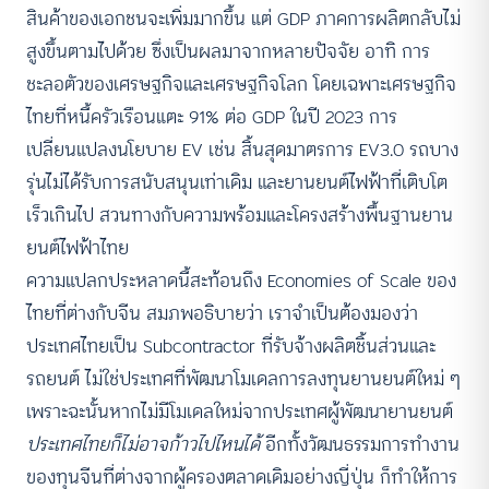
สินค้าของเอกชนจะเพิ่มมากขึ้น แต่ GDP ภาคการผลิตกลับไม่
สูงขึ้นตามไปด้วย ซึ่งเป็นผลมาจากหลายปัจจัย อาทิ การ
ชะลอตัวของเศรษฐกิจและเศรษฐกิจโลก โดยเฉพาะเศรษฐกิจ
ไทยที่หนี้ครัวเรือนแตะ 91% ต่อ GDP ในปี 2023 การ
เปลี่ยนแปลงนโยบาย EV เช่น สิ้นสุดมาตรการ EV3.0 รถบาง
รุ่นไม่ได้รับการสนับสนุนเท่าเดิม และยานยนต์ไฟฟ้าที่เติบโต
เร็วเกินไป สวนทางกับความพร้อมและโครงสร้างพื้นฐานยาน
ยนต์ไฟฟ้าไทย
ความแปลกประหลาดนี้สะท้อนถึง Economies of Scale ของ
ไทยที่ต่างกับจีน สมภพอธิบายว่า เราจำเป็นต้องมองว่า
ประเทศไทยเป็น Subcontractor ที่รับจ้างผลิตชิ้นส่วนและ
รถยนต์ ไม่ใช่ประเทศที่พัฒนาโมเดลการลงทุนยานยนต์ใหม่ ๆ
เพราะฉะนั้นหากไม่มีโมเดลใหม่จากประเทศผู้พัฒนายานยนต์
ประเทศไทยก็ไม่อาจก้าวไปไหนได้
อีกทั้งวัฒนธรรมการทำงาน
ของทุนจีนที่ต่างจากผู้ครองตลาดเดิมอย่างญี่ปุ่น ก็ทำให้การ