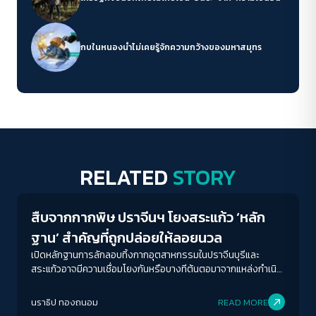
กบในหนองน้ำไม่เคยรู้จักความกว้างของมหาสมุทร
ACCESS
IBILITY
RELATED
STORY
Environment
ขนาดตัวอักษร
สืบจากกากพิษ ปราจีนฯ โยงสระแก้ว ‘หลัก
A-
A
A+
A++
ฐาน’ สำคัญที่ถูกปล่อยให้ลอยนวล
ระยะห่างข้อความ
เปิดหลักฐานการลักลอบทิ้งกากอุตสาหกรรมในปราจีนบุรีและ
สระแก้วอาจมีความเชื่อมโยงกันหรือบางทีต้นตอมาจากแหล่งกำเนิด
ปกติ
มาก
มากที่สุด
เดียวกัน?
นราธิป ทองถนอม
READ MORE
ปรับสีสำหรับตาบอดสี