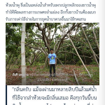
ห้วยน้ำพุ ซึ่งเป็นแหล่งน้ำสำหรับเพาะปลูกหลักของชาวน้ำพุ
ทำให้พืชผลทางการเกษตรย่ำแย่ลง อีกทั้งชาวบ้านต้องแบก
รับภาระค่าใช้จ่ายในการขุดน้ำบาดาลขึ้นมาใช้ทดแทน
สันติ แผนงาม
หนึ่งในเกษตรกรสวนลำไยผู้ได้รับผลกระทบ ที่ตำบลน้ำพุ
อำเภอเมือง จังหวัดราชบุรี
“กลิ่นครับ แม้จะผ่านมาหลายสิบปีแล้วแต่น้ำ
ที่ใช้จากลำห้วยจะมีกลิ่นเสมอ คือทุกวันนี้บน