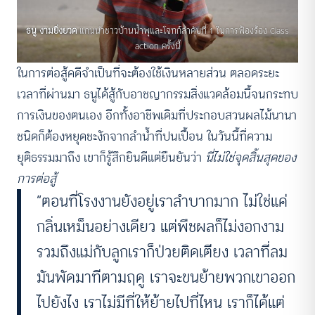
ธนู งามยิ่งยวด
แกนนำชาวบ้านน้ำพุและโจทก์ลำดับที่ 1 ในการฟ้องร้อง Class
action ครั้งนี้
ในการต่อสู้คดีจำเป็นที่จะต้องใช้เงินหลายส่วน ตลอดระยะ
เวลาที่ผ่านมา ธนูได้สู้กับอาชญากรรมสิ่งแวดล้อมนี้จนกระทบ
การเงินของตนเอง อีกทั้งอาชีพเดิมที่ประกอบสวนผลไม้นานา
ชนิดก็ต้องหยุดชะงักจากลำน้ำที่ปนเปื้อน ในวันนี้ที่ความ
ยุติธรรมมาถึง เขาก็รู้สึกยินดีแต่ยืนยันว่า
นี่ไม่ใช่จุดสิ้นสุดของ
การต่อสู้
“ตอนที่โรงงานยังอยู่เราลำบากมาก ไม่ใช่แค่
กลิ่นเหม็นอย่างเดียว แต่พืชผลก็ไม่งอกงาม
รวมถึงแม่กับลูกเราก็ป่วยติดเตียง เวลาที่ลม
มันพัดมาทีตามฤดู เราจะขนย้ายพวกเขาออก
ไปยังไง เราไม่มีที่ให้ย้ายไปที่ไหน เราก็ได้แต่