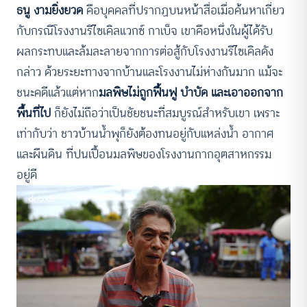
ธนู งามยิ่งยวด
คือบุคคลที่ปรากฏบนหน้าสื่อเมื่อค้นหาเกี่ยว
กับกรณีโรงงานรีไซเคิลแวกซ์ กาเบ็จ เขาคือหนึ่งในผู้ได้รับ
ผลกระทบและล้มละลายจากการต่อสู้กับโรงงานรีไซเคิลดัง
กล่าว ด้วยระยะทางจากบ้านและโรงงานไม่ห่างกันมาก แม้จะ
ชนะคดีแล้วแต่หาก
มลพิษไม่ถูกฟื้นฟู บำบัด และเอาออกจาก
พื้นที่ไป
ก็ยังไม่ถือว่าเป็นชัยชนะที่สมบูรณ์สำหรับเขา เพราะ
เท่ากับว่า ชาวบ้านน้ำพุก็ยังต้องทนอยู่กับแหล่งน้ำ อากาศ
และผืนดิน ที่ปนเปื้อนมลพิษของโรงงานกากอุตสาหกรรม
อยู่ดี