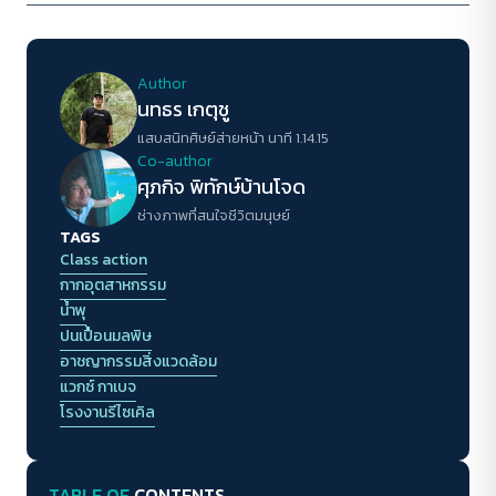
Author
นทธร เกตุชู
แสบสนิทศิษย์ส่ายหน้า นาที 1.14.15
Co-author
ศุภกิจ พิทักษ์บ้านโจด
ช่างภาพที่สนใจชีวิตมนุษย์
TAGS
Class action
กากอุตสาหกรรม
น้ำพุ
ปนเปื้อนมลพิษ
อาชญากรรมสิ่งแวดล้อม
แวกซ์ กาเบจ
โรงงานรีไซเคิล
TABLE OF
CONTENTS