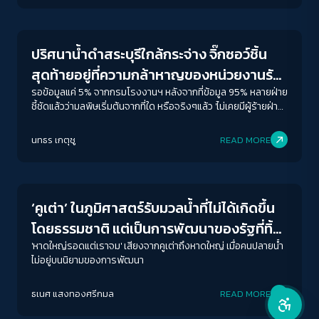
Conflict Resolution
ปิด
Protan
Deutan
Tritan
ปริศนาน้ำดำสระบุรีใกล้กระจ่าง จิ๊กซอว์ชิ้น
คอนทราสต์สูง
สุดท้ายอยู่ที่ความกล้าหาญของหน่วยงานรัฐ
โหมดขาวดำ
ชี้ตัวการผู้ก่อมลพิษ
รอข้อมูลแค่ 5% จากกรมโรงงานฯ หลังจากที่ข้อมูล 95% หลายฝ่าย
ชี้ชัดแล้วว่ามลพิษเริ่มต้นจากที่ใด หรือจริงๆแล้ว 'ไม่เคยมีผู้ร้ายฝ่าย
เดียวในอาชญากรรมสิ่งแวดล้อม’
ฟอนต์อ่านง่าย
นทธร เกตุชู
READ MORE
Conflict Resolution
เน้นลิงก์
เน้นกรอบ Focus
‘คูเต่า’ ในภูมิศาสตร์รับมวลน้ำที่ไม่ได้เกิดขึ้น
โดยธรรมชาติ แต่เป็นการพัฒนาของรัฐที่ทิ้ง
ซ่อนรูปภาพ
‘คนปลายน้ำ’
'หาดใหญ่รอดแต่เราจม' เสียงจากคูเต่าถึงหาดใหญ่ เมื่อคนปลายน้ำ
ไม่อยู่บนนิยามของการพัฒนา
ลดการเคลื่อนไหว
ธเนศ แสงทองศรีกมล
READ MORE