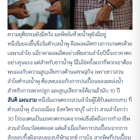
ความยุติธรรมยังมีหวัง มลพิษในห้วยน้ำพุยังมีอยู่
หนึ่งในของขึ้นชื่อในตำบลน้ำพุ คือผลผลิตทางการเกษตรด้วย
เฉพาะลำไย แม้ราคาผลผลิตอย่างพืชสวนลำไยปีนี้จะราคาตก
อย่างรุนแรง แต่สำหรับชาวน้ำพุ นี่ไม่ใช่ครั้งแรกที่พวกเขาต้อง
พบเจอกับความสูญเสียทางด้านเศรษฐกิจ เพราะชาวสวน
ลำไยตำบลน้ำพุ ต้องพบเจอกับการปนเปื้อนของแหล่งน้ำ
สำหรับการเพาะปลูก และสูญเสียรายได้มาแล้วนับ 10 ปี
สันติ แผนงาม
หนึ่งในเกษตรกรสวนลำไยผู้ได้รับผลกระทบ ที่
ตำบลน้ำพุ อำเภอเมือง จังหวัดราชบุรี เล่าว่า สวนลำไยกว่า
30 ไร่ของตนเป็นมรดกตกทอดจากพ่อซึ่งยึดถือการทำอาชีพ
สวนลำไยมาโดยตลอด แต่แล้วเมื่อเกิดการปนเปื้อนจากการ
ลักลอบทิ้งฝังกลบของบริษัทแวกซ์ กาเบ็จ สารพิษที่ปนเปื้อน