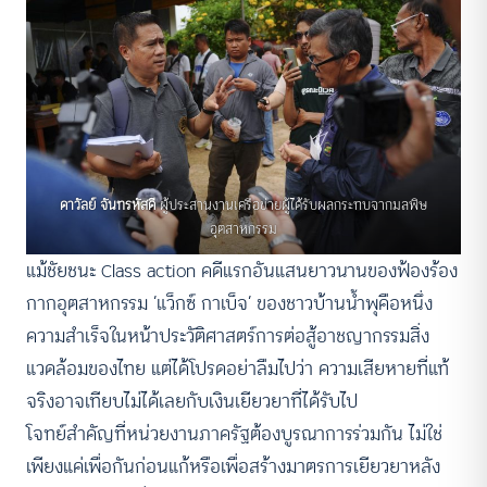
ดาวัลย์ จันทรหัสดี
ผู้ประสานงานเครือข่ายผู้ได้รับผลกระทบจากมลพิษ
อุตสาหกรรม
แม้ชัยชนะ Class action คดีแรกอันแสนยาวนานของฟ้องร้อง
กากอุตสาหกรรม ‘แว็กซ์ กาเบ็จ’ ของชาวบ้านน้ำพุคือหนึ่ง
ความสำเร็จในหน้าประวัติศาสตร์การต่อสู้อาชญากรรมสิ่ง
แวดล้อมของไทย แต่ได้โปรดอย่าลืมไปว่า ความเสียหายที่แท้
จริงอาจเทียบไม่ได้เลยกับเงินเยียวยาที่ได้รับไป
โจทย์สำคัญที่หน่วยงานภาครัฐต้องบูรณาการร่วมกัน ไม่ใช่
เพียงแค่เพื่อกันก่อนแก้หรือเพื่อสร้างมาตรการเยียวยาหลัง