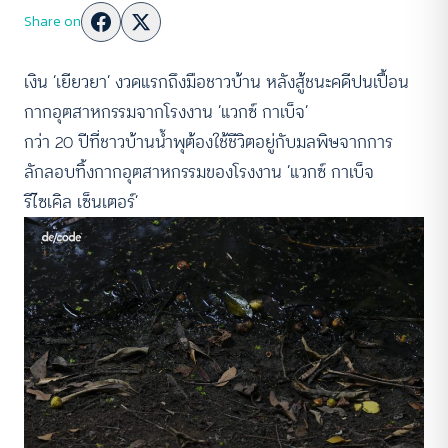
Share on
เงิน ‘เยียวยา’ งวดแรกถึงมือชาวบ้าน หลังสู้ชนะคดีปนเปื้อน
กากอุตสาหกรรมจากโรงงาน ‘แวกซ์ กาเบ็จ’
กว่า 20 ปีที่ชาวบ้านน้ำพุต้องใช้ชีวิตอยู่กับมลพิษจากการ
ลักลอบทิ้งกากอุตสาหกรรมของโรงงาน ‘แวกซ์ กาเบ็จ
รีไซเคิล เซ็นเตอร์’