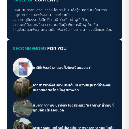
01
เงิน ‘เยียวยา’ งวดแรกถึงมือชาวบ้าน หลังสู้ชนะคดีปนเปื้อนกาก
อุตสาหกรรมจากโรงงาน ‘แวกซ์ กาเบ็จ’
02
ความยุติธรรมยังมีหวัง มลพิษในห้วยน้ำพุยังมีอยู่
03
ชนะคดีสิ่งแวดล้อม แต่กลายเป็นผู้แพ้ในการฟื้นฟูบ้านเกิด
04
สู่ข้อเสนอเพิ่มฐานความผิด ‘ฟอกเงิน’ ก่ออาชญากรรมสิ่งแวดล้อม
RECOMMENDED
FOR YOU
ชาติที่เพิ่งสร้าง ‘สองฝั่งโขงเป็นของเรา’
จากศาสนาถึงสินค้าแบรนด์เนม ความหรูหราที่กำลังล้ม
เหลวของ ‘เครื่องมือสุขภาพจิต’
สืบจากกากพิษ ปราจีนฯ โยงสระแก้ว ‘หลักฐาน’ สำคัญที่
ถูกปล่อยให้ลอยนวล
เศรษฐกิจชนบทไทยไม่เคยเป็น ‘อิสระ’ จาก ‘ความเป็นอื่น’