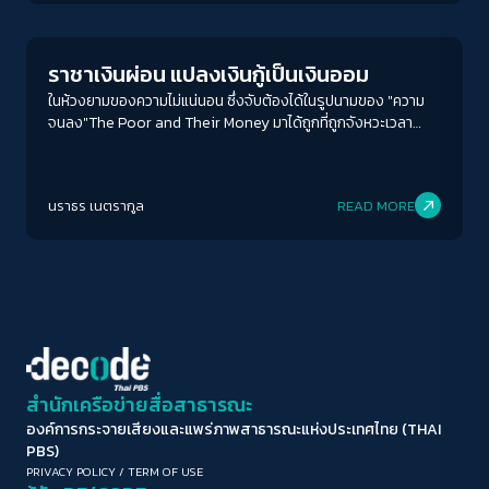
ขนาดตัวอักษร
A-
A
A+
A++
ราชาเงินผ่อน แปลงเงินกู้เป็นเงินออม
ระยะห่างข้อความ
ในห้วงยามของความไม่แน่นอน ซึ่งจับต้องได้ในรูปนามของ "ความ
จนลง"The Poor and Their Money มาได้ถูกที่ถูกจังหวะเวลา
ปกติ
มาก
มากที่สุด
ราวกับการเดินทางของกาลเวลาที่หมุนย้อนกลับไปจากจุดเดิมเพียง
หลัก "เมตร" หนังสือเล่มนี้ บทสนทนานี้อาจเป็นหนึ่งในความหวังของ
ปรับสีสำหรับตาบอดสี
การตั้งหลักไมล์ประเทศไทย เพื่อไปไกลจากจุดเดิม
นราธร เนตรากูล
READ MORE
ปิด
Protan
Deutan
Tritan
คอนทราสต์สูง
โหมดขาวดำ
ฟอนต์อ่านง่าย
สำนักเครือข่ายสื่อสาธารณะ
องค์การกระจายเสียงและแพร่ภาพสาธารณะแห่งประเทศไทย (THAI
เน้นลิงก์
PBS)
PRIVACY POLICY
/
TERM OF USE