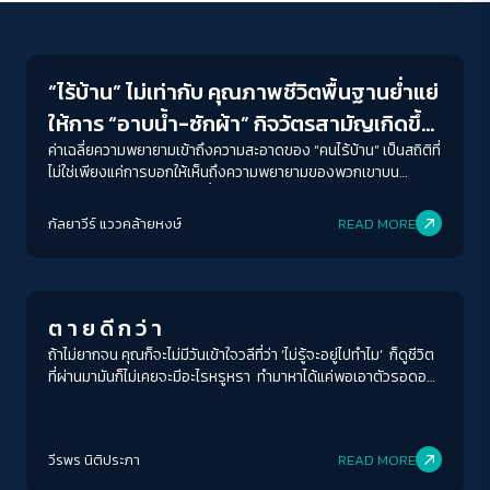
Welfare state
“ไร้บ้าน” ไม่เท่ากับ คุณภาพชีวิตพื้นฐานย่ำแย่
ให้การ “อาบน้ำ-ซักผ้า” กิจวัตรสามัญเกิดขึ้น
ทุกวัน
ค่าเฉลี่ยความพยายามเข้าถึงความสะอาดของ “คนไร้บ้าน” เป็นสถิติที่
ไม่ใช่เพียงแค่การบอกให้เห็นถึงความพยายามของพวกเขาบน
เงื่อนไขที่กรุงเทพฯ หาห้องน้ำสาธารณะ รวมถึงพื้นที่ซักล้างได้ยาก
เท่านั้น แต่มันยังบอกว่า พวกเขาเหมือนเราทุกๆ คนที่ต้องการเข้าถึง
กัลยาวีร์ แววคล้ายหงษ์
READ MORE
“ความสะอาด” และมีชีวิตอยู่บนพื้นฐานของสุขอนามัยที่ดี
Inequality
ต า ย ดี ก ว่ า
ถ้าไม่ยากจน คุณก็จะไม่มีวันเข้าใจวลีที่ว่า ‘ไม่รู้จะอยู่ไปทำไม’ ก็ดูชีวิต
ที่ผ่านมามันก็ไม่เคยจะมีอะไรหรูหรา ทำมาหาได้แค่พอเอาตัวรอดอยู่
ได้จำกัดจำเขี่ยไปวัน ๆ บ้านก็ซอมซ่อ คับแคบ แออัด รถราก็ไม่มี ไป
ไหนทีครึ่งค่อนวัน แถมยังไม่รู้จะไปไหน ห้างใหญ่ ๆ ทุกอย่างก็ล้วน
ACCESS
IBILITY
ราคาแพง
วีรพร นิติประภา
READ MORE
Columnist