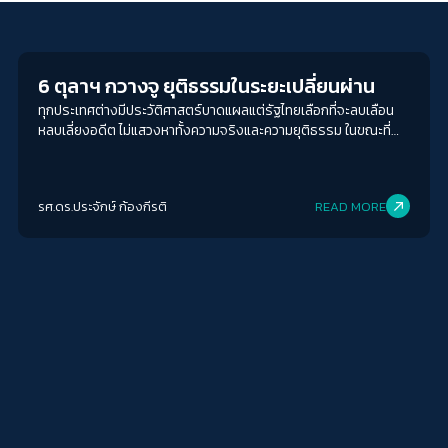
Crack Politics
6 ตุลาฯ กวางจู ยุติธรรมในระยะเปลี่ยนผ่าน
ทุกประเทศต่างมีประวัติศาสตร์บาดแผลแต่รัฐไทยเลือกที่จะลบเลือน
หลบเลี่ยงอดีต ไม่แสวงหาทั้งความจริงและความยุติธรรม ในขณะที่
เกาหลีใต้ เลือกที่จะเผชิญหน้ากับความจริง
รศ.ดร.ประจักษ์ ก้องกีรติ
READ MORE