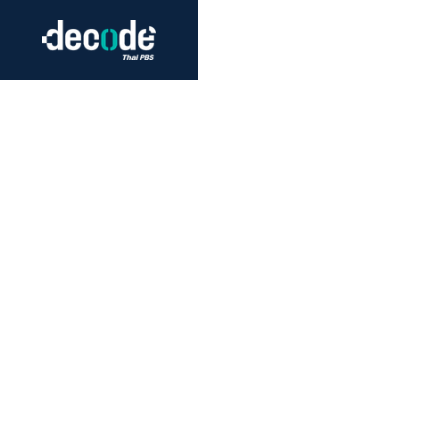
Futurism
Journalism
Crack 
Education
Peace
Sustainability
Workers/Economy
Human Rights