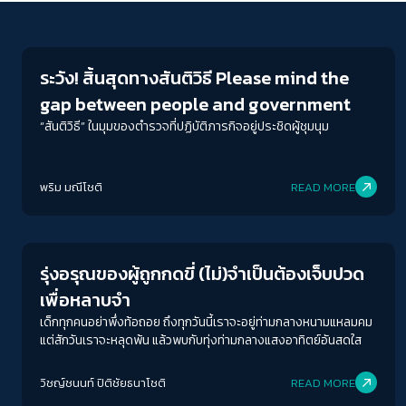
Crack Politics
ระวัง! สิ้นสุดทางสันติวิธี Please mind the
gap between people and government
“สันติวิธี” ในมุมของตำรวจที่ปฏิบัติภารกิจอยู่ประชิดผู้ชุมนุม
พริม มณีโชติ
READ MORE
Crack Politics
รุ่งอรุณของผู้ถูกกดขี่ (ไม่)จำเป็นต้องเจ็บปวด
เพื่อหลาบจำ
เด็กทุกคนอย่าพึ่งท้อถอย ถึงทุกวันนี้เราจะอยู่ท่ามกลางหนามแหลมคม
แต่สักวันเราจะหลุดพ้น แล้วพบกับทุ่งท่ามกลางแสงอาทิตย์อันสดใส
วิชญ์ช​นนท์​ ปิติ​ชัย​ธ​นา​โชติ​
READ MORE