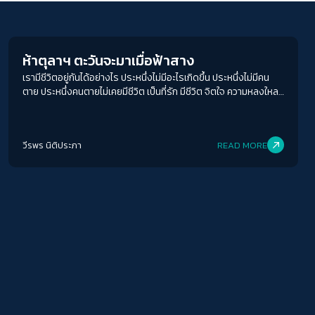
Crack Politics
ACCESS
IBILITY
ขนาดตัวอักษร
ห้าตุลาฯ ตะวันจะมาเมื่อฟ้าสาง
เรามีชีวิตอยู่กันได้อย่างไร ประหนึ่งไม่มีอะไรเกิดขึ้น ประหนึ่งไม่มีคน
A-
A
A+
A++
ตาย ประหนึ่งคนตายไม่เคยมีชีวิต เป็นที่รัก มีชีวิต จิตใจ ความหลงใหล
ใฝ่ฝัน
ระยะห่างข้อความ
ปกติ
มาก
มากที่สุด
วีรพร นิติประภา
READ MORE
ปรับสีสำหรับตาบอดสี
ปิด
Protan
Deutan
Tritan
คอนทราสต์สูง
โหมดขาวดำ
ฟอนต์อ่านง่าย