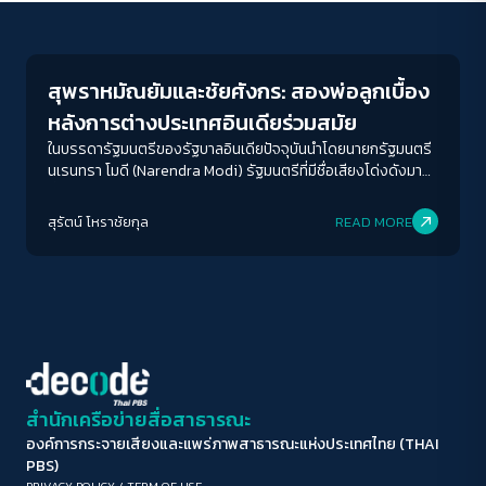
Columnist
ขนาดตัวอักษร
A-
A
A+
A++
สุพราหมัณยัมและชัยศังกร: สองพ่อลูกเบื้อง
ระยะห่างข้อความ
หลังการต่างประเทศอินเดียร่วมสมัย
ปกติ
มาก
มากที่สุด
ในบรรดารัฐมนตรีของรัฐบาลอินเดียปัจจุบันนำโดยนายกรัฐมนตรี
นเรนทรา โมดี (Narendra Modi) รัฐมนตรีที่มีชื่อเสียงโด่งดังมาก
ที่สุดคือชัยศังกร
ปรับสีสำหรับตาบอดสี
สุรัตน์ โหราชัยกุล
READ MORE
ปิด
Protan
Deutan
Tritan
คอนทราสต์สูง
โหมดขาวดำ
ฟอนต์อ่านง่าย
สำนักเครือข่ายสื่อสาธารณะ
องค์การกระจายเสียงและแพร่ภาพสาธารณะแห่งประเทศไทย (THAI
เน้นลิงก์
PBS)