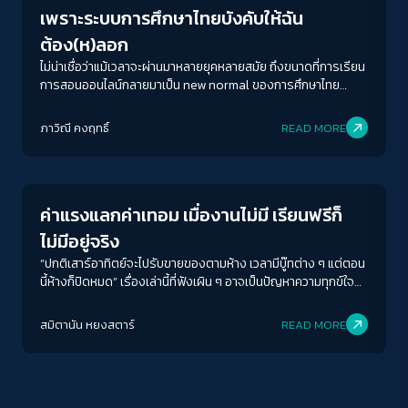
เพราะระบบการศึกษาไทยบังคับให้ฉัน
ต้อง(ห)ลอก
ไม่น่าเชื่อว่าแม้เวลาจะผ่านมาหลายยุคหลายสมัย ถึงขนาดที่การเรียน
การสอนออนไลน์กลายมาเป็น new normal ของการศึกษาไทย
แต่‘ปัญหาเรื่องการลอกข้อสอบ’ ก็ยังคงเป็นปัญหาเรื้อรังที่แก้ไม่ตก
ACCESS
IBILITY
สักที การเปลี่ยนบริบทใหม่ของผู้เรียน จากการเรียนในห้องมา
ภาวิณี คงฤทธิ์
READ MORE
เป็นการเรียนด้วยตัวเอง ไร้การจับผิดของครูอาจารย์ ได้เปิดแผล
Education
ของระบบการศึกษาไทย จะเรียกว่าเปิดก็คงไม่ถูกต้อง ต้องเรียกว่า
ขนาดตัวอักษร
ฉีกแผลเก่าออกมาให้เห็นกันจะๆ
A-
A
A+
A++
ค่าแรงแลกค่าเทอม เมื่องานไม่มี เรียนฟรีก็
ระยะห่างข้อความ
ไม่มีอยู่จริง
ปกติ
มาก
มากที่สุด
“ปกติเสาร์อาทิตย์จะไปรับขายของตามห้าง เวลามีบู๊ทต่าง ๆ แต่ตอน
นี้ห้างก็ปิดหมด” เรื่องเล่านี้ที่ฟังเผิน ๆ อาจเป็นปัญหาความทุกข์ใจ
ของคนวัยทำงานที่ถูกพิษโควิด-19 เล่นงานเสียแล้ว แต่ไม่ใช่ นี่เป็น
ปรับสีสำหรับตาบอดสี
เรื่องราวของเด็กสาววัย 15 ปี ที่ต้องตกอยู่ในสถานะคนตกงานไม่
สมิตานัน หยงสตาร์
READ MORE
ปิด
Protan
Deutan
Tritan
ต่างจากบรรดาผู้ที่มีสิทธิยื่นขอรัยเงินช่วยเหลือ 5,000 บาทจาก
รัฐบาลอยู่ในขณะนี้
คอนทราสต์สูง