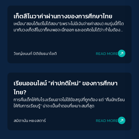
เก็ตสึโนวาค่าผ่านทางของการศึกษาไทย
เหมือน"สอบได้แต่ไม่ได้สอบ"(เพราะไม่มีเงินจ่ายค่าสอบ) คนรุ่นนี้ที่โต
มากับวงเก็ตสึโนวาก็คงพอจะนึกออก และอดคิดไม่ได้ว่า ทำไมต้อง
สอบเยอะและจ่ายเยอะขนาดนี้
วิชญ์ช​นนท์​ ปิติ​ชัย​ธ​นา​โชติ​
READ MORE
Education
เรียนออนไลน์ “ค่าปกติใหม่” ของการศึกษา
ไทย?
การคืนเด็กให้กับโรงเรียนอาจไม่ใช้ข้อสรุปที่ถูกต้อง แต่ “คืนนักเรียน
ให้กับการเรียนรู้” น่าจะเป็นคำตอบที่เหมาะสมที่สุด
สมิตานัน หยงสตาร์
READ MORE
Education