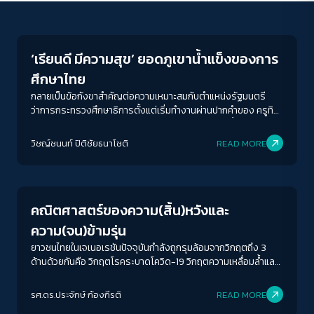
Education
‘เรียนดี มีความสุข’ ยอดภูเขาน้ำแข็งของการ
ศึกษาไทย
กลายเป็นข้อกังขาสำคัญต่อความเหมาะสมกับตำแหน่งรัฐมนตรี
ว่าการกระทรวงศึกษาธิการตั้งแต่เริ่มทำงานผ่านปากคำของ ครูทิว-
ธนวรรธน์ สุวรรณปาล ครูโรงเรียนวัดธาตุทองที่เน้นย้ำต้องการคน
ที่มีวิสัยทัศน์ด้านการศึกษา เคยทำงานหรือมีความสนใจด้านการ
วิชญ์ช​นนท์​ ปิติ​ชัย​ธ​นา​โชติ​
READ MORE
ศึกษาที่คนทั่วไปเห็นและพอรู้จักวิธีคิดด้านการศึกษา เพราะสิ่งเหล่า
Crack Politics
นั้นจะเป็นการแสดงถึงวิธีการจัดการบริหารและจัดสรรงบให้คุ้มค่า
และตรงตามความต้องการอย่างแท้จริง
คณิตศาสตร์ของความ(สิ้น)หวังและ
ความ(จน)ข้ามรุ่น
ยาวชนไทยในเจเนอเรชันปัจจุบันกำลังถูกรุมล้อมจากวิกฤตถึง 3
ด้านด้วยกันคือ วิกฤตโรคระบาดโควิด-19 วิกฤตความเหลื่อมล้ำและ
การพัฒนา และวิกฤตสังคมและการเมือง แน่นอนว่าทั้งสามวิกฤตนั้น
กระทบกับคนเจเนอเรชันอื่น ๆ ด้วย แต่เด็กนั้นได้รับผลกระทบหนัก
รศ.ดร.ประจักษ์ ก้องกีรติ
READ MORE
หน่วงมากเป็นพิเศษ
Education