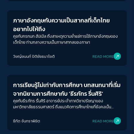
ภาษาอังกฤษกับความเป็นสากลที่เด็กไทย
อยากไปให้ถึง
คุยกับกรกนก ฮัปเปิล ถึงสาเหตุความย่ำแย่การใช้ภาษาอังกฤษของ
เด็กไทย ท่ามกลางความเป็นภาษาสากลของภาษา
วิชญ์ช​นนท์​ ปิติ​ชัย​ธ​นา​โชติ​
READ MORE
Education
การเรียนรู้ไม่เท่ากับการศึกษา บทสนทนาที่เริ่ม
จากนิยามการศึกษากับ ‘ธีรภัทร รื่นศิริ’
คุยกับธีรภัทร รื่นศิริ อาจารย์ประจำภาควิชาปรัชญาของ
มหาวิทยาลัยธรรมศาสตร์ ถึงแนวคิดการศึกษาไทยที่ยังคงเป็น
ปัญหา ไม่ว่าจะเป็นการสั่งการบ้าน ไปจนถึงการตัดเกรดแบบอิงกลุ่ม
ธีทัต จันทราพิชิต
READ MORE
Education