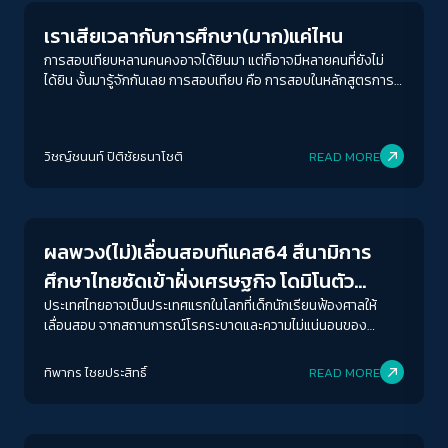
เราเสียเวลากับการศึกษา(มาก)แค่ไหน
การสอบเทียบหลานคนคงอาจได้ยินมา แต่ก็อาจมีหลายคนที่ยังไม่
ได้ยิน งั้นมารู้จักกันเลย การสอบเทียบ คือ การสอบในหลักสูตรการ
เรียนอื่นๆที่อยู่ในระดับเดียวกันกับระบบการศึกษาหลัก เช่น สอบ
เทียบ ม.6 ด้วยหลักสูตรอื่น ๆ แล้วได้เทียบวุฒิเท่า ม.6 ในไทยสามารถ
เลือกได้ทั้งคณะในภาคไทยและอินเตอร์ (แต่มันเป็นเพียงอดีตไปแล้ว)
วิชญ์ช​นนท์​ ปิติ​ชัย​ธ​นา​โชติ​
READ MORE
Education
ผลพวง(ไม่)เลื่อนสอบทีแคส64 สึนามิการ
ศึกษาไทยซัดเข้าฝั่งเศรษฐกิจ โดมิโนตัว
สุดท้ายกลายเป็นคนแพ้ถูกคัดออก
ประเทศไทยอาจเป็นประเทศแรกในโลกที่เด็กนักเรียนฟ้องศาลให้
เลื่อนสอบ จากสถานการณ์โรคระบาดและความไม่แน่นอนของ
เศรษฐกิจและสังคมที่เปลี่ยนไป แนวโน้มเด็กไทยเข้าเรียนต่อมหา
วิทยาลัยน้อยลง เพราะพวกเขาคือโดมิโนตัวสุดท้ายในสายพานความ
ทิพากร ไชย​ประสิทธิ์​
READ MORE
พังของระบบการศึกษา De/code ชวน ผศ. อรรถพล อนันตวรสกุล
Education
อาจารย์ประจำคณะครุศาสตร์ จุฬาลงกรณ์มหาวิทยาลัย หนึ่งในครู
ผู้เรียกร้องสิทธิร่วมกับเด็กพูดคุยเรื่องเสียงที่ผู้ใหญ่ไม่ได้ยิน