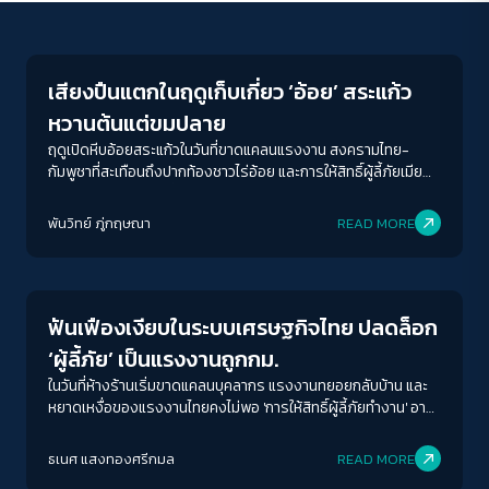
Economy
เสียงปืนแตกในฤดูเก็บเกี่ยว ‘อ้อย’ สระแก้ว
หวานต้นแต่ขมปลาย
ฤดูเปิดหีบอ้อยสระแก้วในวันที่ขาดแคลนแรงงาน สงครามไทย-
กัมพูชาที่สะเทือนถึงปากท้องชาวไร่อ้อย และการให้สิทธิ์ผู้ลี้ภัยเมีย
นมาทำงานครั้งแรก ที่เต็มไปด้วยรสขม
พันวิทย์ ภู่กฤษณา
READ MORE
Economy
ฟันเฟืองเงียบในระบบเศรษฐกิจไทย ปลดล็อก
‘ผู้ลี้ภัย’ เป็นแรงงานถูกกม.
ในวันที่ห้างร้านเริ่มขาดแคลนบุคลากร แรงงานทยอยกลับบ้าน และ
หยาดเหงื่อของแรงงานไทยคงไม่พอ 'การให้สิทธิ์ผู้ลี้ภัยทำงาน' อาจ
เป็นฟันเฟืองที่เดินเครื่องเศรษฐกิจไทยอีกครั้งหนึ่ง?
ธเนศ แสงทองศรีกมล
READ MORE
Human Rights