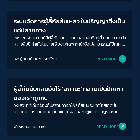
ระบบจัดการผู้ลี้ภัยล้มเหลว ใบปริญญาจึงเป็น
แค่ปลายทาง
เพราะประเทศไทยก็มีผู้ลี้ภัยมายาวนาน หลายคนก็อยู่ที่ไทยมานานกว่า
หลายสิบปี ทำให้นโยบายเพียงแค่เฉพาะหน้าจึงไม่สามารถแก้ปัญหา
ต่าง ๆ ได้เพียงพอ
วิชญ์ช​นนท์​ ปิติ​ชัย​ธ​นา​โชติ​
READ MORE
Crack Politics
ผู้ลี้ภัยนับแสนยังไร้ ‘สถานะ’ กลายเป็นปัญหา
ของเราทุกคน
วงเสวนาที่เกี่ยวข้องกับสถานการณ์ผู้ลี้ภัยในประเทศไทยเกิดขึ้น
บริเวณย่านรามคำแหง มีตัวแทนทั้งจากสภาผู้แทนราษฎร คณะ
กรรมการสิทธิมนุษยชน ภาคประชาสังคมที่ทำงานเกี่ยวกับผู้ลี้ภัย
หน่วยงานรัฐ และภาคส่วนอื่น ๆ ที่ไม่อาจเปิดเผยรายละเอียดได้ เนื่อง
ฟาห์เรนน์ นิยมเดชา
READ MORE
ด้วยเป็นวงเสวนาแบบปิดที่ไม่อาจเปิดเผยรายละเอียดและเนื้อหา
Crack Politics
ทั้งหมด ผู้สื่อข่าวได้ขออนุญาตนำเสนอเนื้อหาบางส่วน อันเป็น