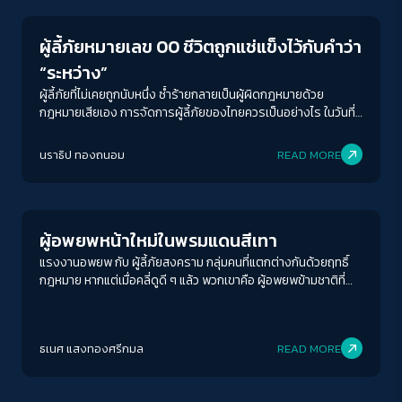
ประโยชน์ต่อสาธารณะ
ผู้ลี้ภัยหมายเลข 00 ชีวิตถูกแช่แข็งไว้กับคำว่า
“ระหว่าง”
ผู้ลี้ภัยที่ไม่เคยถูกนับหนึ่ง ซ้ำร้ายกลายเป็นผู้ผิดกฎหมายด้วย
กฎหมายเสียเอง การจัดการผู้ลี้ภัยของไทยควรเป็นอย่างไร ในวันที่
ไทยเป็นเพียงทางผ่านไม่ได้อีกแล้ว
ACCESS
IBILITY
นราธิป ทองถนอม
READ MORE
Human Rights
ขนาดตัวอักษร
A-
A
A+
A++
ผู้อพยพหน้าใหม่ในพรมแดนสีเทา
ระยะห่างข้อความ
แรงงานอพยพ กับ ผู้ลี้ภัยสงคราม กลุ่มคนที่แตกต่างกันด้วยฤทธิ์
กฎหมาย หากแต่เมื่อคลี่ดูดี ๆ แล้ว พวกเขาคือ ผู้อพยพข้ามชาติที่
ปกติ
มาก
มากที่สุด
แสวงหา "แหล่งพักพิง"
ปรับสีสำหรับตาบอดสี
ธเนศ แสงทองศรีกมล
READ MORE
ปิด
Protan
Deutan
Tritan