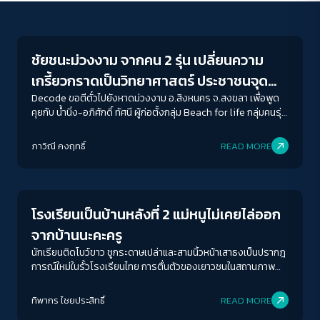
Conflict Resolution
ชัยชนะม่วงงาม จากคน 2 รุ่น เปลี่ยนความ
เกรี้ยวกราดเป็นวิทยาศาสตร์ ประชาชนจุด
ติด(ไม่เอา)อภิสิทธิ์เหนือทรัพยากร
Decode ขอตีตั๋วไปยังหาดม่วงงาม อ.สิงหนคร จ.สงขลา เพื่อพูด
คุยกับ น้ำนิ่ง-อภิศักดิ์ ทัศนี ผู้ก่อตั้งกลุ่ม Beach for life กลุ่มคนรุ่น
ใหม่ผู้อยู่เบื้องหลังปรากฏการณ์การลุกขึ้นมา #saveหาดทราย ใน
ACCESS
IBILITY
จังหวัดสงขลา ด้วยข้อมูลทางวิชาการและกระบวนการมีส่วนร่วม
ภาวิณี คงฤทธิ์
READ MORE
ของชุมชน ว่าพวกเขาคือใคร , กลยุทธ์ #saveหาดทราย ที่สุดแสน
Story
ปังปุริเย่มีที่มาอย่างไร และ ทำไมภารกิจในการ
ขนาดตัวอักษร
#saveทรัพยากรธรรมชาติ ถึงเป็นมิชชั่นที่คนรุ่นเราจำเป็นต้องลุก
A-
A
A+
A++
ขึ้นมาทำให้สำเร็จ
โรงเรียนเป็นบ้านหลังที่ 2 แม่หนูไม่เคยไล่ออก
ระยะห่างข้อความ
จากบ้านนะคะครู
ปกติ
มาก
มากที่สุด
นักเรียนติดโบว์ขาว ชูกระดาษเปล่าและสามนิ้วหน้าเสาธงเป็นปรากฎ
การณ์ใหม่ในรั้วโรงเรียนไทย การตื่นตัวของเยาวชนในสถานภาพ
นักเรียนภายใต้ระบอบการศึกษาไทยที่ครูรับมือกับสิ่งใหม่นี้ไม่ทัน การ
ปรับสีสำหรับตาบอดสี
ลงโทษ ที่เด็กมองว่าคุกคามเป็นวิธีการเดิมที่ครูบางคนจัดการและ
ทิพากร ไชย​ประสิทธิ์​
READ MORE
ปิด
Protan
Deutan
Tritan
รับมือ