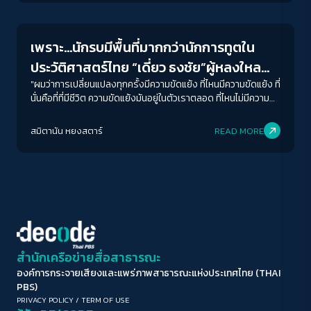
อนุญาตให้นักเรียนในฐานะพลเมืองของรัฐ รับรู้ จดจำ และมีมุมมอง
ขนาดตัวอักษร
ต่อประวัติศาสตร์ที่เขียนขึ้น
A-
A
A+
A++
เพราะ…นักรบมีพื้นที่มากกว่านักการทูตใน
ระยะห่างข้อความ
ประวัติศาสตร์ไทย “เดี่ยว ธงชัย”ผู้หลงใหล
ปกติ
มาก
มากที่สุด
ประวัติศาสตร์ แต่ไม่หลงรักอย่างที่ควรจะเป็น
"ผมว่าการเปลี่ยนแปลงทุกครั้งมีความขัดแย้ง ที่ไหนมีความขัดแย้ง ที่
นั่นคือที่ที่มีชีวิต ความขัดแย้งมันอยู่ในตัวเราตลอด ที่ไหนไม่มีความ
ขัดแย้งที่นั่นคือตายแล้ว" ฟังเผิน ๆ หลายคนอาจจะตีความว่าประโยค
ปรับสีสำหรับตาบอดสี
นี้คงหนีไม่พ้นซ่อนประเด็นการเคลื่อนไหวทางการเมือง ที่กำลังร้อน
สมิตานัน หยงสตาร์
READ MORE
ปิด
Protan
Deutan
Tritan
แรงทะลุปรอทอยู่ขณะนี้เป็นแน่ แต่ไม่ใช่สำหรับ “ธงชัย อัชฌายก
ชาติ” หรือ เดี่ยว นักศึกษาชั้นปี 1 สาขาประวัติศาสตร์ คณะ
ศิลปศาสตร์ มหาวิทยาลัยธรรมศาสตร์ที่กำลังสะท้อนให้เห็นว่า เหตุ
คอนทราสต์สูง
ใดการเปิดพื้นที่ให้ถกเถียงในห้องเรียนประวัติศาสตร์จึงควรเกิดขึ้น
ไม่เช่นนั้นก็เท่ากับเป็นห้องเรียนที่รอการหายไปเท่านั้น
โหมดขาวดำ
ฟอนต์อ่านง่าย
สำนักเครือข่ายสื่อสาธารณะ
องค์การกระจายเสียงและแพร่ภาพสาธารณะแห่งประเทศไทย (THAI
เน้นลิงก์
PBS)
PRIVACY POLICY
/
TERM OF USE