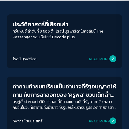
Columnist
ประวัติศาสตร์ที่เลือกเล่า
กวีนิพนธ์ ลำดับที่ 9 ของ ด๊ะ โรสนี นูรฟารีดาในคอลัมน์ The
Passenger ของเว็บไซต์ Decode.plus
โรสนี นูรฟารีดา
READ MORE
Crack Politics
คำถามท้ายบทเรียนเป็นอำนาจที่รัฐอนุญาตให้
ถาม กับการลาออกของ ‘ครูพล’ ชวนเด็กล้ำ
เส้นนอกบทเรียน
ครูผู้ตั้งคำถามต่อวิธีการสอนที่ดีตามแบบฉบับที่รัฐคาดหวัง กล่าว
กับฉันในวันที่เราถามถึงอำนาจที่รัฐมอบให้เรารับรู้ประวัติศาสตร์ชาติ
คำถามที่เราถามได้อย่างเปิดกว้างวนเวียนในเวิ้งคำตอบที่รัฐมอบให้
ACCESS
IBILITY
ในวิชาเรียน แบบฝึกหัดท้ายบทเรียนของวิชาประวัติศาสตร์แต่ละบท
ทิพากร ไชย​ประสิทธิ์​
READ MORE
คือใจความสำคัญของสาระการเรียนรู้แต่ละตอนที่รัฐออกแบบและ
Interviews