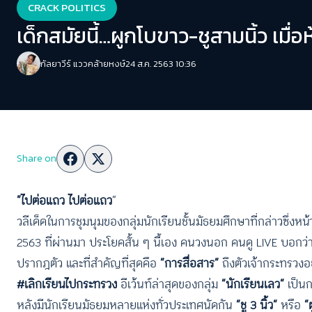
CRACK POLITICS
เด็กสมัยนี้…ผูกโบขาว-ชูสามนิ้ว เมื
กัลยาวีร์ แววคล้ายหงษ์
24 ส.ค. 2563 10:36
Share on
“ไปต่อแถว ไปต่อแถว
“
วลีเด็ดในการชุมนุมของกลุ่มนักเรียนชั้นมัธยมศึกษาที่กล่าวซึ่งหน
2563 ที่ผ่านมา ประโยคสั้น ๆ นี้เอง คนวงนอก คนดู LIVE บอกว่า
ปรากฎตัว และที่สำคัญที่สุดคือ
“การสื่อสาร”
ถึงตัวเจ้ากระทรวง
#เลิกเรียนไปกระทรวง
อีเว้นท์ล่าสุดของกลุ่ม
“นักเรียนเลว”
เป็นก
หลังมีนักเรียนมัธยมหลายแห่งทั่วประเทศนัดกัน
“ชู 3 นิ้ว”
หรือ
“