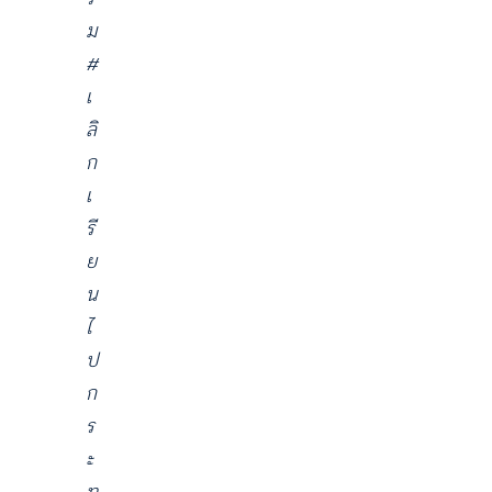
ม
#
เ
ลิ
ก
เ
รี
ย
น
ไ
ป
ก
ร
ะ