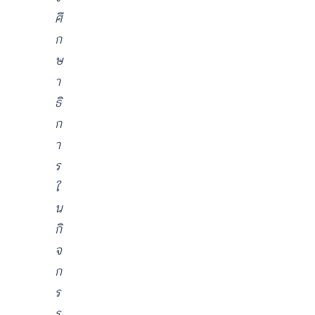
ศึ
ก
ษ
า
ธิ
ก
า
ร
ใ
น
กิ
จ
ก
ร
ร