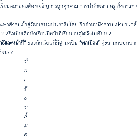
เรียนหลายคนต้องเผชิญการถูกคุกคาม การทำร้ายจากครู ทั้งทางวา
จะพาสังคมเข้าสู่วัฒนธรรมประชาธิปไตย อีกด้านหนึ่งความเบ่งบานกล้
? หรือเป็นเด็กนักเรียนมีหน้าที่เรียน เหตุใดจึงไม่เรียน ?
ทธิและหน้าที่”
ของนักเรียนที่มีฐานะเป็น
“พลเมือง”
คู่ขนานกับบทบา
เงียบลง
นั
ก
เ
รี
ย
น
ชั้
ม
ธ