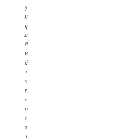
ชุ
ม
นุ
ม
ที่
ห
น้
า
ก
ร
ะ
ท
ร
ว
ง