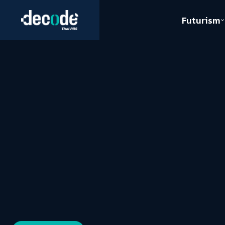
Futurism
Journalism
Crack 
Education
Peace
Sustainability
Workers/Economy
Human Rights