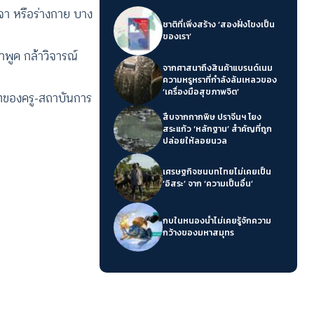
จา หรือร่างกาย บาง
ชาติที่เพิ่งสร้าง ‘สองฝั่งโขงเป็น
ของเรา’
าพูด กล้าวิจารณ์
จากศาสนาถึงสินค้าแบรนด์เนม
ความหรูหราที่กำลังล้มเหลวของ
‘เครื่องมือสุขภาพจิต’
ทของครู-สถาบันการ
สืบจากกากพิษ ปราจีนฯ โยง
สระแก้ว ‘หลักฐาน’ สำคัญที่ถูก
ปล่อยให้ลอยนวล
เศรษฐกิจชนบทไทยไม่เคยเป็น
‘อิสระ’ จาก ‘ความเป็นอื่น’
กบในหนองน้ำไม่เคยรู้จักความ
กว้างของมหาสมุทร