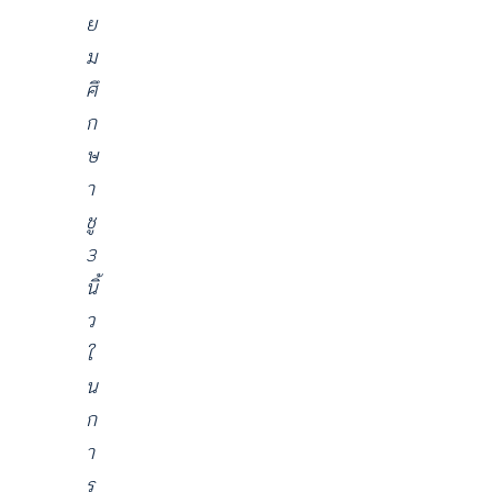
ย
ม
ศึ
ก
ษ
า
ชู
3
นิ้
ว
ใ
น
ก
า
ร