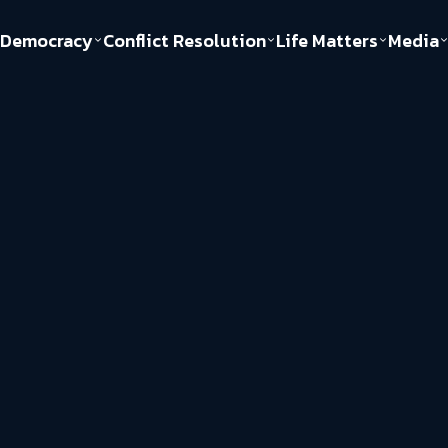
Democracy
Conflict Resolution
Life Matters
Media
Politics
Justice
Gender & Sexuality
Documentary
ful
Environment
Human & Society
Inequality
Play Read
Welfare state
Young Spirit
New World Order