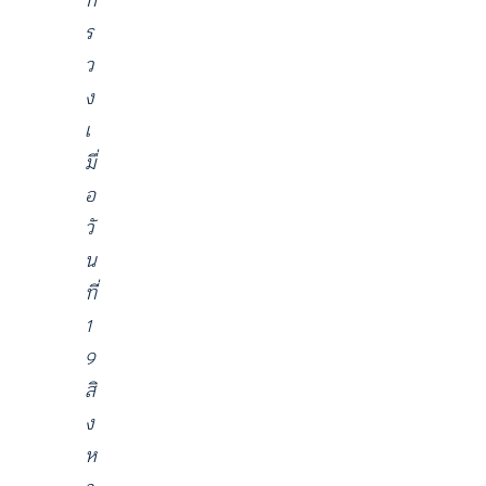
ท
ร
ว
ง
เ
มื่
อ
วั
น
ที่
1
9
สิ
ง
ห