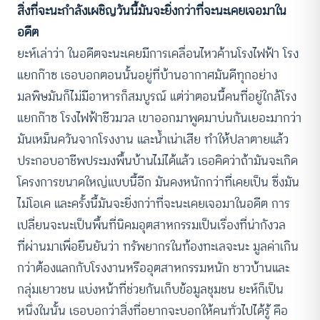
สิ่งที่จะนะกำลังเผชิญวันนี้​​​มันจะยิ่งกว่าที่จะนะเคยเจอมาใน
อดีต
ยะห์เล่าว่า ในอดีตจะนะเคยมีการเคลื่อนไหวค้านโรงไฟฟ้า โรง
แยกก๊าซ ​เธอบอกตอนนั้นอยู่ที่บ้านอากาศมันดีทุกอย่าง
มลพิษมันก็ไม่มีอาหารก็สมบูรณ์ แต่ว่าตอนนี้คนที่อยู่ใกล้โรง
แยกก๊าซ โรงไฟฟ้าชีวมวล เขาออกมาพูดมาบ่นกันเยอะมากว่า
มันเหม็นควันจากโรงงาน และน้ำเน่าเสีย ทำให้ปลาตายแล้ว
ประกอบอาชีพประมงพื้นบ้านไม่ได้แล้ว เธอคิดว่าถ้ามันจะเกิด
โครงการขนาดใหญ่แบบนี้อีก มันคงหนักกว่าที่เคยเป็น ซึ่งมัน
ไม่โอเค และครั้งนี้มันจะยิ่งกว่าที่จะนะเคยเจอมาในอดีต การ
เปลี่ยนจะนะเป็นพื้นที่นิคมอุตสาหกรรมเป็นเรื่องที่น่ากังวล
ที่ผ่านมาเพื่อยืนยันว่า ทรัพยากรในท้องทะเลจะนะ มูลค่าเกิน
กว่าต้องแลกกับโรงงานหรืออุตสาหกรรมหนัก ชาวบ้านและ
กลุ่มเยาวชน แบ่งหน้าที่ช่วยกันเก็บข้อมูลชุมชน ยะห์ก็เป็น
หนึ่งในนั้น เธอบอกว่าสิ่งที่อยากจะบอกให้คนทั่วไปได้รู้ คือ