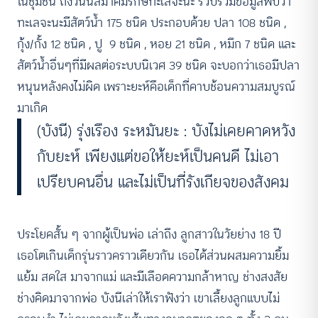
ในชุมชน ถึงวันนี้สมาคมรักษ์ทะเลจะนะ รวบรวมข้อมูลพบว่า
ทะเลจะนะมีสัตว์น้ำ 175 ชนิด ประกอบด้วย ปลา 108 ชนิด ,
กุ้ง/กั้ง 12 ชนิด , ปู 9 ชนิด , หอย 21 ชนิด , หมึก 7 ชนิด และ
สัตว์น้ำอื่นๆที่มีผลต่อระบบนิเวศ 39 ชนิด จะบอกว่าเธอมีปลา
หนุนหลังคงไม่ผิด เพราะยะห์คือเด็กที่คาบช้อนความสมบูรณ์
มาเกิด
(บังนี) รุ่งเรือง ระหมันยะ : บังไม่เคยคาดหวัง
กับยะห์ เพียงแต่ขอให้ยะห์เป็นคนดี ไม่เอา
เปรียบคนอื่น และไม่เป็นที่รังเกียจของสังคม
ประโยคสั้น ๆ จากผู้เป็นพ่อ เล่าถึง ลูกสาวในวัยย่าง 18 ปี
เธอโตเกินเด็กรุ่นราวคราวเดียวกัน เธอได้ส่วนผสมความยิ้ม
แย้ม สดใส มาจากแม่ และมีเลือดความกล้าหาญ ช่างสงสัย
ช่างคิด​มาจากพ่อ บังนีเล่าให้เราฟังว่า เขาเลี้ยงลูกแบบไม่