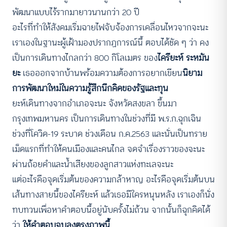
พัฒนาแบบไร้รากมายาวนานกว่า 20 ปี
อะไรที่ทำให้สังคมเริ่มฉายไฟจับจ้องการเคลื่อนไหวจากจะนะ
เราเองในฐานะผู้เฝ้ามองปรากฏการณ์นี้ ตอบได้ชัด ๆ ว่า คง
เป็นการเดินทาง​ไกลกว่า 800 กิโลเมตร ของ
ไครียะห์ ระหมัน
ยะ
เธอออกจากบ้านพร้อมความต้องการอยากเขียน
นิยาม
การพัฒนาใหม่ในความรู้สึกนึกคิดของรัฐและทุน
ยะห์เดินทางจากอำเภอจะนะ จังหวัดสงขลา ขึ้นมา
กรุงเทพมหานคร เป็นการเดินทางในช่วงที่มี พ.ร.ก.ฉุกเฉิน
ช่วงที่โควิด-19 ระบาด ช่วงเดือน ก.ค.2563 และนั่นเป็นทราย
เม็ดแรกที่ทำให้คนเมืองและคนไกล จดจำเรื่องราวของจะนะ
ผ่านถ้อยคำและน้ำเสียงของลูกสาวแห่งทะเลจะนะ
แต่อะไรคือจุดเริ่มต้นของความกล้าหาญ อะไรคือจุดเริ่มต้นบน
เส้นทางสายนี้ของไครียะห์ แล้วเธอมีใครหนุนหลัง เราเองก็นั่ง
ทบทวนเพื่อหาคำตอบนี้อยู่นับครั้งไม่ถ้วน จากนั้นก็ฉุกคิดได้
ว่า
ให้คำตอบจบลงตรงภาพนี้ ​