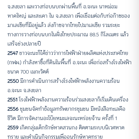
จ.สงขลา และวางท่อบนบกผ่านพื้นที่ อ.จะนะ นาหม่อม
หาดใหญ่ และสะเดา ใน จ.สงขลา เพื่อเชื่อมต่อกับท่อก๊าซของ
มาเลเซียที่มีอยู่แล้ว ส่งก๊าซจากไทยไปมาเลเซีย รวมระยะ
ทางการวางท่อบนบกในฝั่งไทยประมาณ 88.5 กิโลเมตร​ แล้ว
เสร็จช่วงปลายปี
2547
ชาวจะนะก็ได้ข่าวว่าการไฟฟ้าฝ่ายผลิตแห่งประเทศไทย
(กฟผ.) กำลังหาซื้อที่ดินในพื้นที่ อ.จะนะ เพื่อก่อสร้างโรงไฟฟ้า
ขนาด 700 เมกะวัตต์
2550
มีการดำเนินการสร้างโรงไฟฟ้าพลังงานความร้อน
อ.จะนะ จ.สงขลา
2551
โรงไฟฟ้าพลังงานความร้อนร่วมสงขลาก็เริ่มเดินเครื่อง
2556
ชุมชนจัดทำข้อมูลทรัพยากรชุมชน มีหนังสือทะเลคือ
ชีวิต มีการจัดงานอะโบ๊ยหมะเลจะนะหร่อยจ้าน ครั้งที่ 1
2559
เกิดกลุ่มเด็กรักษ์หาดสวนกง ติดตามระบบนิเวศหาด
ทราย และดำเนินกิจกรรมเพื่ออนุรักษ์หาดทราย