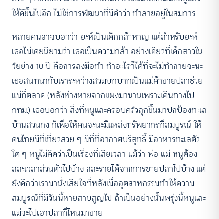
ให้ดีขึ้นไปอีก ไม่ใช่การพัฒนาที่มีคำว่า ทำลายอยู่ในสมการ
หลายคนอาจบอกว่า ยะห์เป็นเด็กกล้าหาญ แต่สำหรับยะห์
เธอไม่เคยนิยามว่า เธอเป็นความกล้า อย่างเดียวที่เด็กสาวใน
วัยย่าง 18 ปี คือการลงมือทำ ทำอะไรก็ได้ที่จะไม่ทำลายจะนะ
เธอสนทนากับเราระหว่างสวมบทบาทเป็นแม่ค้าขายปลาช่วย
แม่ที่ตลาด (หลังห่างหายจากแผงมานานเพราะเดินทางไป
กทม.) เธอบอกว่า สิ่งที่หนูและครอบครัวลุกขึ้นมาปกป้องทะเล
บ้านสวนกง ก็เพื่อให้คนจะนะมีแหล่งทรัพยากรที่สมบูรณ์ ให้
คนไทยมีที่เที่ยวสวย ๆ มีที่ที่อากาศบริสุทธิ์ มีอาหารทะเลตัว
โต ๆ หนูไม่คิดว่าเป็นเรื่องที่เสียเวลา แม้ว่า พ่อ แม่ หนูต้อง
สละเวลาส่วนตัวไปบ้าง สละรายได้จากการขายปลาไปบ้าง แต่
ยังดีกว่าเรามานั่งเสียใจที่หลังเมื่ออุตสาหกรรมทำให้ความ
สมบูรณ์ที่มีวันนี้หายสาบสูญไป ถ้าเป็นอย่างนั้นพรุ่งนี้หนูและ
แม่จะไปเอาปลาที่ไหนมาขาย