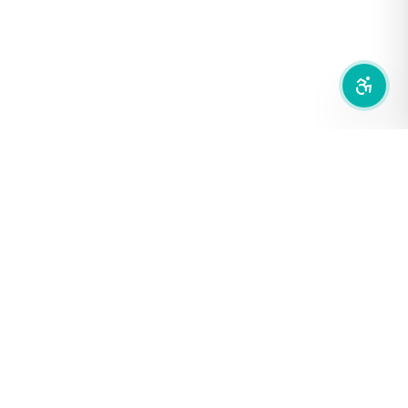
ลดการเคลื่อนไหว
สำนักเครือข่ายสื่อสาธารณะ
องค์การกระจายเสียงและแพร่ภาพสาธารณะแห่งประเทศไทย (THAI
PBS)
PRIVACY POLICY
/
TERM OF USE
รู้จัก DE/CODE
DE/CODE คือใคร
ติดต่อเรา
FOLLOW DE/CODE