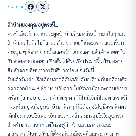
Share on
ถ้าบ้านของคุณอยู่ตรงนี้…
ตรงที่เลี้ยวซ้ายจากประตูหน้าบ้านก็มองเห็นน้ำทะเลใสๆ และ
ถ้าเดินต่อไปอีกไม่ถึง 30 ก้าว ปลายเท้าก็จะจรดลงบนพื้นท
รายนุ่ม ๆ สีขาว จากนั้นเงยหน้า 90 องศา แล้วพักสายตาไป
กับชายหาดทอดยาว ซึ่งเต็มไปด้วยเรือประมงพื้นบ้านหลาย
สิบลำจอดเทียบท่าการันตีปากท้องของวันนี้
วันแล้ววันเล่า เรือเล็กหลากสีสันสลับสับเปลี่ยนกันเคลื่อนตัว
ออกจากฝั่ง ​4-6 ชั่วโมง หลังจากนั้นเรือลำน้อยจะกลับเข้ามา
พร้อมกุ้ง หอย ปู ปลา ตัวโต ๆ คนที่นี่ไม่มีเงินก็ไม่อด เพราะมี
ทะเลที่สมบูรณ์อยู่หน้าบ้าน เด็ก ๆ ที่นี่ถือถุงใส่ปูนึ่ง​พกติดตัว
เดินไปมาแบบไม่เคอะเขิน แน่ล่ะ…คลื่นลมมรสุมไม่ใช่อุปสรรค
สำหรับชาวสวนกง​ แต่ใครจะรู้ว่า ​บ้านสวนกง อ.จะนะ
จ.สงขลา เป็นหมู่บ้านที่ตั้งอยู่ในเกลียวคลื่นแห่งมรสุมการ