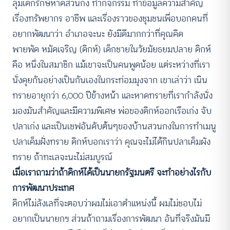
ลุ่มเด็กรักษ์หาดสวนกง ทำกิจกรรม ทำข้อมูลความสำคัญ
เรื่องทรัพยากร อาชีพ และเรื่องราวของชุมชนเพื่อบอกคนที่
อยากพัฒนาว่า อำเภอจะนะ ยังมีดีมากกว่าที่คุณคิด
พายพัด หมัดเจริญ (ดิกห์) เด็กชายในวัยมัยธยมปลาย ดิกห์
คือ หนึ่งในสมาชิก แม้เขาจะเป็นคนพูดน้อย แต่ระหว่างที่เรา
นั่งคุยกันอย่างเป็นกันเองในกระท่อมมุงจาก เขาเล่าว่า เนิน
ทรายอายุกว่า 6,000 ปีข้างหน้า และหาดทรายที่เรากำลังนั่ง
มองมันสำคัญและมีความพิเศษ พ่อของดิกห์ออกเรือเก่ง จับ
ปลาเก่ง และเป็นเชฟอันดับต้นๆของบ้านสวนกงในการทำเมนู
ปลาเค็มฝั่งทราย ​ดิกห์บอกเราว่า คุณจะไม่ได้กินปลาเค็มผัง
ทราย ถ้าทะเลจะนะไม่สมบูรณ์​ ​
เมื่อเราถามว่าถ้าดิกห์ได้เป็นนายกรัฐมนตรี จะทำอย่างไรกับ
การพัฒนาประเทศ
ดิกห์ไม่ลังเลที่จะตอบว่าผมไม่เอาตำแหน่งนี้ ผมไม่ชอบไม่
อยากเป็นนายกฯ ส่วนถ้าถามเรื่องการพัฒนา อันที่จริงมันมี