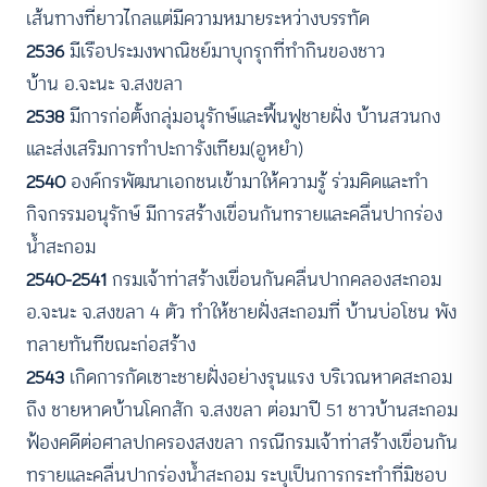
เส้นทางที่ยาวไกลแต่มีความหมายระหว่างบรรทัด
2536
มีเรือประมงพาณิชย์มาบุกรุกที่ทำกินของชาว
บ้าน อ.จะนะ จ.สงขลา
2538
มีการก่อตั้งกลุ่มอนุรักษ์และฟื้นฟูชายฝั่ง บ้านสวนกง
และส่งเสริมการทำปะการังเทียม(อูหยำ)
2540
องค์กรพัฒนาเอกชนเข้ามาให้ความรู้ ร่วมคิดและทำ
กิจกรรมอนุรักษ์ มีการสร้างเขื่อนกันทรายและคลื่นปากร่อง
น้ำสะกอม
2540-2541
กรมเจ้าท่าสร้างเขื่อนกันคลื่นปากคลองสะกอม
อ.จะนะ จ.สงขลา ​4 ตัว ทำให้ชายฝั่งสะกอมที่ บ้านบ่อโชน พัง
ทลายทันทีขณะก่อสร้าง
2543
เกิดการกัดเซาะชายฝั่งอย่างรุนแรง บริเวณหาดสะกอม
ถึง ชายหาดบ้านโคกสัก จ.สงขลา ต่อมาปี 51 ชาวบ้านสะกอม
ฟ้องคดีต่อศาลปกครองสงขลา กรณีกรมเจ้าท่าสร้างเขื่อนกัน
ทรายและคลื่นปากร่องน้ำสะกอม ระบุเป็นการกระทำที่มิชอบ