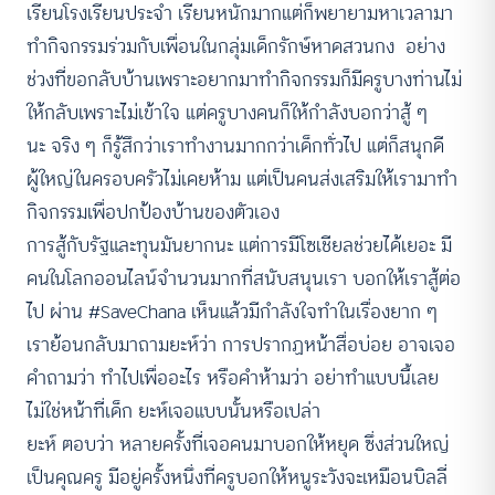
เรียนโรงเรียนประจำ เรียนหนักมากแต่ก็พยายามหาเวลามา
ทำกิจกรรมร่วมกับเพื่อนในกลุ่มเด็กรักษ์หาดสวนกง อย่าง
ช่วงที่ขอกลับบ้านเพราะอยากมาทำกิจกรรมก็มีครูบางท่านไม่
ให้กลับเพราะไม่เข้าใจ แต่ครูบางคนก็ให้กำลังบอกว่าสู้ ๆ
นะ จริง ๆ ก็รู้สึกว่าเราทำงานมากกว่าเด็กทั่วไป แต่ก็สนุกดี
ผู้ใหญ่ในครอบครัวไม่เคยห้าม แต่เป็นคนส่งเสริมให้เรามาทำ
กิจกรรมเพื่อปกป้องบ้านของตัวเอง
การสู้กับรัฐและทุนมันยากนะ แต่การมีโซเชียลช่วยได้เยอะ มี
คนในโลกออนไลน์จำนวนมากที่สนับสนุนเรา บอกให้เราสู้ต่อ
ไป ผ่าน #SaveChana เห็นแล้วมีกำลังใจทำในเรื่องยาก ๆ
เราย้อนกลับมาถามยะห์ว่า การปรากฏหน้าสื่อบ่อย อาจเจอ
คำถามว่า ทำไปเพื่ออะไร หรือคำห้ามว่า อย่าทำแบบนี้เลย
ไม่ใช่หน้าที่เด็ก ยะห์เจอแบบนั้นหรือเปล่า
ยะห์ ตอบว่า หลายครั้งที่เจอคนมาบอกให้หยุด ซึ่งส่วนใหญ่
เป็นคุณครู มีอยู่ครั้งหนึ่งที่ครูบอกให้หนูระวังจะเหมือนบิลลี่