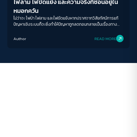
ไฟลาม ไฟขัดแย้ง และความจริงที่ซ่อนอยู่ใน
ระยะห่างข้อความ
หมอกควัน
ปกติ
มาก
มากที่สุด
ไม่ว่าจะ ไฟป่า ไฟลาม และไฟขัดแย้งหากปราศจากวิสัยทัศน์การแก้
ปัญหาเชิงระบบก็จะยิ่งทำให้ปัญหาถูกลดทอนกลายเป็นเรื่องทาง
เทคนิคของการป้องกันไฟป่า "ทำแนวกันไฟวนไป" Zero Burn ก็อาจ
ปรับสีสำหรับตาบอดสี
ไม่ช่วยอะไร?
Author
READ MORE
ปิด
Protan
Deutan
Tritan
คอนทราสต์สูง
โหมดขาวดำ
ฟอนต์อ่านง่าย
เน้นลิงก์
เน้นกรอบ Focus
ซ่อนรูปภาพ