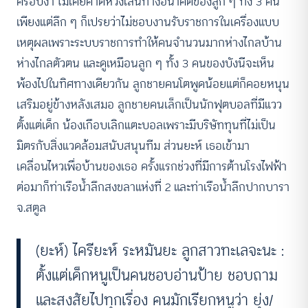
ครอบงำ ไม่เคยคาดหวังเส้นทางอนาคตของลูก ๆ ทั้ง 3 คน
เพียงแต่ลึก ๆ ก็เปรยว่าไม่ชอบงานรับราชการในเครื่องแบบ
เหตุผลเพราะระบบราชการทำให้คนจำนวนมากห่างไกลบ้าน
ห่างไกลตัวตน และดูเหมือนลูก ๆ ทั้ง 3 คนของบังนีจะเห็น
พ้องไปในทิศทางเดียวกัน ลูกชายคนโตพูดน้อยแต่ก็คอยหนุน
เสริมอยู่ข้างหลังเสมอ ลูกชายคนเล็กเป็นนักฟุตบอลที่มีแวว
ตั้งแต่เด็ก น้องเกือบเลิกแตะบอลเพราะมีบริษัททุนที่ไม่เป็น
มิตรกับสิ่งแวดล้อมสนับสนุนทีม ส่วนยะห์ เธอเข้ามา
เคลื่อนไหวเพื่อบ้านของเธอ ครั้งแรกช่วงที่มีการต้านโรงไฟฟ้า
ต่อมาก็ท่าเรือน้ำลึกสงขลาแห่งที่ 2 และท่าเรือน้ำลึกปากบารา
จ.สตูล
(ยะห์) ไครียะห์ ระหมันยะ ลูกสาวทะเลจะนะ :
ตั้งแต่เด็กหนูเป็นคนชอบอ่านป้าย ชอบถาม
และสงสัยไปทุกเรื่อง คนมักเรียกหนูว่า ยุ่ง/