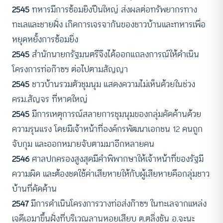
2545
ทหารมีการซ้อมยิงปืนใหญ่ ส่งผลต่อทรัพยากรทาง
ทะเลและชายฝั่ง เกิดการเจรจากันของชาวบ้านและทหารเพื่อ
หยุดหยั้งการซ้อมยิ่ง
2545
สำนักนายกรัฐมนตรีจึงได้ออกแถลงการณ์ให้ดำเนิน
โครงการท่อก๊าซฯ ต่อไปตามสัญญา
2545
ชาวบ้านรวมตัวชุมนุม แสดงความไม่เห็นด้วยในช่วง
ครม.สัญจร ที่หาดใหญ่
2545
มีการเหตุการณ์สลายการชุมนุมของกลุ่มคัดค้านด้วย
ความรุนแรง โดยมีเจ้าหน้าที่องค์กรพัฒนาเอกชน 12 คนถูก
จับกุม และออกหมายจับตามมาอีกหลายคน
2546
ศาลปกครองสูงสุดมีคำพิพากษาให้เจ้าหน้าที่ของรัฐมี
ความผิด และต้องชดใช้ค่าเสียหายให้กับผู้เสียหายคือกลุ่มชาว
บ้านที่คัดค้าน
2547
มีการดำเนินโครงการวางท่อส่งก๊าซฯ ในทะเลจากแหล่ง
เจดีเอมาขึ้นฝั่งที่บริเวณลานหอยเสียบ ต.ตลิ่งชัน อ.จะนะ