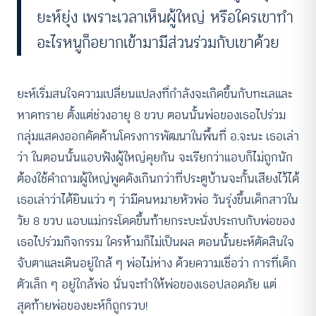
ยะห์ยุ่ง เพราะเวลาเห็นผู้ใหญ่ หรือใครเขาทำ
อะไรหนูก็อยากเข้ามามีส่วนร่วมกับเขาด้วย
ยะห์เริ่มสนใจความเปลี่ยนแปลงที่กำลังจะเกิดขึ้นกับทะเลและ
หาดทราย ตั้งแต่ช่วงอายุ 8 ขวบ ตอนนั้นพ่อของเธอไปร่วม
กลุ่มแสดงออกคัดค้านโครงการพัฒนาในพื้นที่ อ.จะนะ เธอเล่า
ว่า ในตอนนั้นแอบฟังผู้ใหญ่คุยกัน จะเรียกว่าแอบก็ไม่ถูกนัก
ต้องใช้คำถามผู้ใหญ่พูดดังเกินกว่าที่ประตูบ้านจะกั้นเสียงไว้ได้
เธอเล่าว่าได้ยินแว่ว ๆ ว่ามีคนหมายหัวพ่อ วันรุ่งขึ้นเด็กสาวใน
วัย 8 ขวบ ​​แอบแม่กระโดดขึ้นท้ายกระบะนั่งประกบกับพ่อของ
เธอไปร่วมกิจกรรม​ ใครห้ามก็ไม่เป็นผล ตอนนั้นยะห์ตัดสินใจ
จับตาและเดินอยู่ใกล้ ๆ พ่อไม่ห่าง ด้วยความเชื่อว่า​​ การที่เด็ก
ตัวเล็ก ๆ​ อยู่ใกล้พ่อ นั่นจะทำให้พ่อของเธอปลอดภัย แต่
สุดท้ายพ่อของยะห์ก็ถูกรวบ!