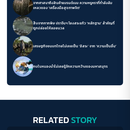
จากศาสนาถึงสินค้าแบรนด์เนม ความหรูหราที่กำลังล้ม
เหลวของ ‘เครื่องมือสุขภาพจิต’
สืบจากกากพิษ ปราจีนฯ โยงสระแก้ว ‘หลักฐาน’ สำคัญที่
ถูกปล่อยให้ลอยนวล
เศรษฐกิจชนบทไทยไม่เคยเป็น ‘อิสระ’ จาก ‘ความเป็นอื่น’
กบในหนองน้ำไม่เคยรู้จักความกว้างของมหาสมุทร
RELATED
STORY
Conflict Resolution