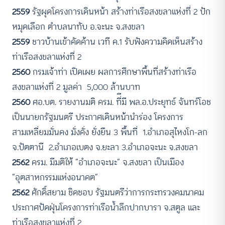
2559
รัฐผุดโครงการเดินหน้า สร้างท่าเรือสงขลาแห่งที่ 2 ปัก
หมุดเลือก ตำบลนาทับ อ.จะนะ จ.สงขลา
2559
ชาวบ้านเข้าคัดค้าน เวที ค.1 รับฟังความคิดเห็นสร้าง
ท่าเรือสงขลาแห่งที่ 2
2560
กรมเจ้าท่า เปิดเผย ผลการศึกษาพื้นที่สร้างท่าเรือ
สงขลาแห่งที่ 2 มูลค่า 5,000 ล้านบาท
2560
ศอ.บต. รายงานมติ ครม. ที่ีมี พล.อ.ประยุทธ์ จันทร์โอช
เป็นนายกรัฐมนตรี ประกาศเดินหน้านำร่อง โครงการ
สามเหลี่ยมมั่นคง มั่งคั่ง ยั่งยืน 3 พื้นที่ 1.อำเภอสุไหงโก-ลก
จ.ปัตตานี 2.อำเภอเบตง จ.ยะลา 3.อำเภอจะนะ จ.สงขลา
2562
ครม. มีมติให้ “อำเภอจะนะ” จ.สงขลา เป็นเมือง
“อุตสาหกรรมแห่งอนาคต”
2562
ศักดิ์สยาม ชิดชอบ รัฐมนตรีว่าการกระทรวงคมนาคม
ประกาศปัดฝุ่นโครงการท่าเรือน้ำลึกปากบารา จ.สตูล และ
ท่าเรือสงขลาแห่งที่ 2