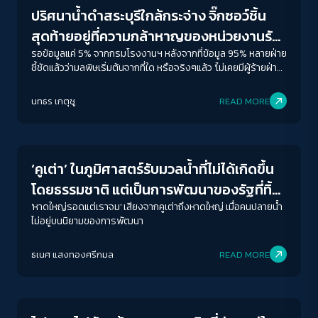
ปริศนาน้ำดำสระบุรีใกล้กระจ่าง จิ๊กซอว์ชิ้น
สุดท้ายอยู่ที่ความกล้าหาญของหน่วยงานรัฐ
ชี้ตัวการผู้ก่อมลพิษ
รอข้อมูลแค่ 5% จากกรมโรงงานฯ หลังจากที่ข้อมูล 95% หลายฝ่าย
ชี้ชัดแล้วว่ามลพิษเริ่มต้นจากที่ใด หรือจริงๆแล้ว 'ไม่เคยมีผู้ร้ายฝ่าย
เดียวในอาชญากรรมสิ่งแวดล้อม’
นทธร เกตุชู
READ MORE
Conflict Resolution
‘คูเต่า’ ในภูมิศาสตร์รับมวลน้ำที่ไม่ได้เกิดขึ้น
โดยธรรมชาติ แต่เป็นการพัฒนาของรัฐที่ทิ้ง
‘คนปลายน้ำ’
'หาดใหญ่รอดแต่เราจม' เสียงจากคูเต่าถึงหาดใหญ่ เมื่อคนปลายน้ำ
ไม่อยู่บนนิยามของการพัฒนา
ACCESS
IBILITY
ธเนศ แสงทองศรีกมล
READ MORE
Conflict Resolution
ขนาดตัวอักษร
A-
A
A+
A++