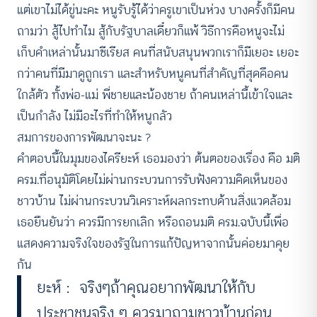
แต่เขาไม่ได้ขู่นะคะ หนูรับรู้ได้ว่าครูเขาเป็นห่วง บางครั้งก็มีคน
ถามว่า สู้ไปทำไม สู้กับรัฐบาลเดี๋ยวก็แพ้ วิธีการคือหนูจะไม่
เก็บคำเหล่านั้นมาซีเรียส คนที่สนับสนุนพวกเราก็มีเยอะ เยอะ
กว่าคนที่มีมาดูถูกเรา และสำหรับหนูคนที่สำคัญที่สุดคือคน
ใกล้ตัว ทั้งพ่อ-แม่ พี่ชายและน้องชาย ถ้าคนเหล่านี้เข้าใจและ
เป็นกำลัง ไม่มีอะไรที่ทำให้หนูกลัว
สมการของการพัฒนาจะนะ ?
คำตอบนี้ในมุมของไครียะห์ เธอมองว่า ต้นตอของเรื่อง​ คือ มติ
ครม.ที่อนุมัติโดยไม่ผ่านกระบวนการรับฟังความคิดเห็นของ
ชาวบ้าน ไม่ผ่านกระบวนวิเคราะห์ผลกระทบด้านสิ่งแวดล้อม
เธอยืนยันว่า ควรมีการยกเลิก หรือ​ถอนมติ ครม.ฉบับนี้เพื่อ
แสดงความจริงใจของรัฐในการแก้ปัญหาจากนั้นค่อยมาคุย
กัน
ยะห์ : จริงๆถ้าคุณอยากพัฒนาให้กับ
ประชาชนจริง ๆ ควรมาถามชาวบ้านก่อน