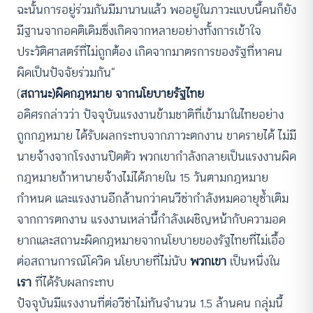
ฉะนั้นการอยู่ร่วมกันมีมานานแล้ว พออยู่ในภาวะแบบนี้คนก็ยัง
มีฐานจากอคติเดิมซึ่งเกิดจากหลายอย่างทั้งการเข้าใจ
ประวัติศาสตร์ที่ไม่ถูกต้อง เกิดจากมาตรการของรัฐที่หาคน
ผิดเป็นปัจจัยร่วมกัน”
(
สถานะ)ผิดกฎหมาย จากนโยบายรัฐไทย
อดิศรกล่าวว่า ปัจจุบันแรงงานข้ามชาติที่เข้ามาในไทยอย่าง
ถูกกฎหมาย ได้รับผลกระทบจากภาวะตกงาน ขาดรายได้ ไม่มี
นายจ้างจากโรงงานปิดตัว พวกเขากำลังกลายเป็นแรงงานผิด
กฎหมายถ้าหานายจ้างไม่ได้ภายใน 15 วันตามกฎหมาย
กำหนด และแรงงานอีกล้านกว่าคนวีซ่ากำลังหมดอายุซ้ำเติม
จากการตกงาน แรงงานเหล่านี้กำลังเผชิญหน้ากับความอด
ยากและสถานะผิดกฎหมายจากนโยบายของรัฐไทยที่ไม่เอื้อ
ต่อสถานการณ์โควิด นโยบายที่ไม่นับ
พวกเขา
เป็นหนึ่งใน
เรา
ที่ได้รับผลกระทบ
ปัจจุบันมีแรงงานที่ต่อวีซ่าไม่ทันจำนวน 1.5 ล้านคน กลุ่มนี้