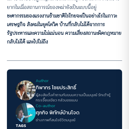
ยากในเมื่อสถานการณ์ของพม่ายังเป็นแบบนี้อยู่
ชะตากรรมของแรงงานข้ามชาติใรไทยจะเป็นอย่างไรในภาวะ
เศรษฐกิจ สังคมในยุคโควิด บ้านที่กลับไม่ได้จากการ
รัฐประหารและความไม่แน่นอน ความเสี่ยงสถานะผิดกฎหมาย
กลับไม่ได้ และไปไม่ถึง
Author
ทิพากร ไชย​ประสิทธิ์​
ผู้สงสัยตั้งคำถามกับขนบความเป็นมนุษย์ รักเต้าหู้
กระเจี๊ยบเขียว กลัวมอธแมน
Co-author
ศุภกิจ พิทักษ์บ้านโจด
ช่างภาพที่สนใจชีวิตมนุษย์
TAGS