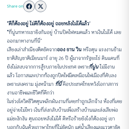
Share on
“ดีก็ต้องอยู่ ไม่ดีก็ต้องอยู่ ถอยหลังไม่ได้แล้ว
“
“
ที่นู่นทหารเขายิงกันอยู่ บ้านปิดไฟหมดแล้ว หาเงินไม่ได้ เลย
ออกมาหางานที่นี่”
เสียงเล่าสำเนียงติดขัดจาก
ออง ธาน วิน
หรือตุน แรงงานข้าม
ชาติสัญชาติเมียนมาร์ อายุ 26 ปี ผู้มาจากรัฐยะไข่ ดินแดนที่
ยังไม่สงบจากการสู้รบภายในประเทศ เพราะ
ที่นู่น
ไม่มีงาน
แล้ว โอกาสและปากท้องถูกปิดไฟมืดเหมือนไฟเมืองที่ดับลง
เพราะสงคราม มุ่งหน้ามา
ที่นี่
คือประเทศไทยหวังโอกาสการ
งานอาชีพและชีวิตที่ดีกว่า
ในช่วงโควิดชีวิตตุนพลิกผันงานที่เคยทำถูกเลิกจ้าง ห้องที่เคย
อยู่จ่ายไม่ไหว เงินที่ส่งกลับบ้านเพื่อสร้างบ้านและส่งเสียพ่อ
แม่ชะงักงัน ตุนถอยหลังไม่ได้ ดีหรือร้ายยังไงก็ต้องอยู่ เขา
บอกกับฉันด้วยภาษาไทยที่ไม่ชัดนัก แต่น้ำเสียงและแววตาชัด