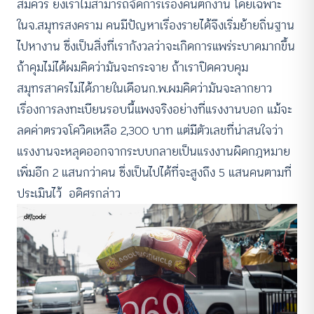
สมควร ยิ่งเราไม่สามารถจัดการเรื่องคนตกงาน โดยเฉพาะ
ในจ.สมุทรสงคราม คนมีปัญหาเรื่องรายได้จึงเริ่มย้ายถิ่นฐาน
ไปหางาน ซึ่งเป็นสิ่งที่เรากังวลว่าจะเกิดการแพร่ระบาดมากขึ้น
ถ้าคุมไม่ได้ผมคิดว่ามันจะกระจาย ถ้าเราปิดควบคุม
สมุทรสาครไม่ได้ภายในเดือนก.พ.ผมคิดว่ามันจะลากยาว
เรื่องการลงทะเบียนรอบนี้แพงจริงอย่างที่แรงงานบอก แม้จะ
ลดค่าตรวจโควิดเหลือ 2,300 บาท แต่มีตัวเลขที่น่าสนใจว่า
แรงงานจะหลุดออกจากระบบกลายเป็นแรงงานผิดกฎหมาย
เพิ่มอีก 2 แสนกว่าคน ซึ่งเป็นไปได้ที่จะสูงถึง 5 แสนคนตามที่
ประเมินไว้ อดิศรกล่าว