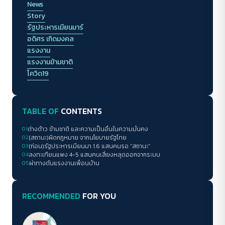
News
Story
รัฐประหารเมียนมาร์
อดิศร เกิดมงคล
แรงงาน
แรงงานข้ามชาติ
โควิด19
TABLE OF
CONTENTS
01
ต่างด้าว ข้ามชาติ และความเป็นอื่นในความมั่นคง
02
(สถานะ)ผิดกฎหมาย จากนโยบายรัฐไทย
03
(ก่อน)รัฐประหารเมียนมา 1.6 แสนคนรอ “สถานะ”
04
ลงทะเทียนแพง 4-5 แสนคนเสี่ยงหลุดออกจากระบบ
05
ผ่าทางตันแรงงานเพื่อนบ้าน
RECOMMENDED
FOR YOU