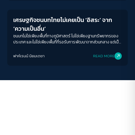
เศรษฐกิจชนบทไทยไม่เคยเป็น ‘อิสระ’ จาก
‘ความเป็นอื่น’
ชนบทไม่ใช่เพียงพื้นที่ทางภูมิศาสตร์ ไม่ใช่เพียงฐานทรัพยากรของ
ประเทศ และไม่ใช่เพียงพื้นที่ที่รอรับการพัฒนาจากส่วนกลาง แต่เป็น
พื้นที่ที่สะท้อนความสัมพันธ์ระหว่างรัฐ อำนาจ ทุน อย่างชัดเจนที่สุด
ฟาห์เรนน์ นิยมเดชา
READ MORE
ACCESS
IBILITY
ขนาดตัวอักษร
A-
A
A+
A++
ระยะห่างข้อความ
ปกติ
มาก
มากที่สุด
ปรับสีสำหรับตาบอดสี