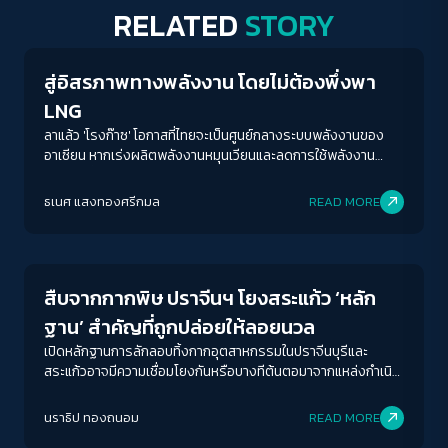
RELATED
STORY
Economy
สู่อิสรภาพทางพลังงาน โดยไม่ต้องพึ่งพา
LNG
ลาแล้ว 'โรงก๊าซ' โอกาสที่ไทยจะเป็นศูนย์กลางระบบพลังงานของ
อาเซียน หากเร่งผลิตพลังงานหมุนเวียนและลดการใช้พลังงาน
ฟอสซิลที่ทุนใหญ่ถือครองเต็มหน้าตัก มีเพียงนโยบายและการเมือง
เท่านั้นที่จะทำให้ภาพฝันนั้นเกิดขึ้นจริง
ธเนศ แสงทองศรีกมล
READ MORE
Environment
สืบจากกากพิษ ปราจีนฯ โยงสระแก้ว ‘หลัก
ฐาน’ สำคัญที่ถูกปล่อยให้ลอยนวล
เปิดหลักฐานการลักลอบทิ้งกากอุตสาหกรรมในปราจีนบุรีและ
สระแก้วอาจมีความเชื่อมโยงกันหรือบางทีต้นตอมาจากแหล่งกำเนิด
เดียวกัน?
นราธิป ทองถนอม
READ MORE
Economy