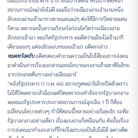
เงินออกจากธนาคาร ถ้าภายในอาทิตย์นี้ หรืออาทิตย์หน้า
สถานการณ์พม่ายังไม่ดี ผมเชื่อว่าจะมีแรงงานจำนวนหนึ่ง
ลักลอบผ่านเข้ามาทางชายแดนแน่ๆ ต่อให้มีการปิดชายแดน
ก็ตาม เพราะฉะนั้นความกังวลใจก่อนโควิดว่าจะมีแรงงาน
ลักลอบเข้ามา พอเกิดรัฐประหาร ผมคิดว่าแม้จะไม่เข้ามาที
เดียวเยอะๆ แต่จะลักลอบทยอยเข้ามา อดิศรกล่าว
หมดหวังครับ
อดิศรตอบคำถามความเป็นไปได้ของการส่งคน
มาดำเนินการเรื่องเอกสารและนโยบายแรงงานข้ามชาติในไทย
จากประเทศต้นทางอย่างเมียนมาร์
“หลังรัฐประหาร (1 ก.พ. 64) สถานทูตพม่าในไทยปิดชั่วคราว
ไม่ได้ปิดเพราะกลัวม็อบแต่ปิดเพราะรอคำสั่งจากรัฐบาลกลาง
พอคณะรัฐประหารประกาศสถานการณ์ฉุกเฉิน 1 ปี ก็ต้อง
เปลี่ยนนโยบายต่างๆ ทำให้ตอนนี้หลายอย่างเริ่มชะงัก รอฟัง
รัฐบาลกลางอย่างเดียว เรื่องแรงงานก็เหมือนกัน ดังนั้นเรื่อง
การส่งคนมาทำเอกสารที่ไทยจึงแทบจะเป็นไปไม่ได้ เพราะติด