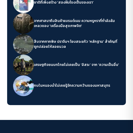
ชาติที่เพิ่งสร้าง ‘สองฝั่งโขงเป็นของเรา’
จากศาสนาถึงสินค้าแบรนด์เนม ความหรูหราที่กำลังล้ม
เหลวของ ‘เครื่องมือสุขภาพจิต’
สืบจากกากพิษ ปราจีนฯ โยงสระแก้ว ‘หลักฐาน’ สำคัญที่
ถูกปล่อยให้ลอยนวล
เศรษฐกิจชนบทไทยไม่เคยเป็น ‘อิสระ’ จาก ‘ความเป็นอื่น’
กบในหนองน้ำไม่เคยรู้จักความกว้างของมหาสมุทร