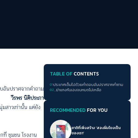
TABLE OF
CONTENTS
01
ประเทศเต็มไปด้วยคำตอบอันปราศจากคำถาม
ตอบอันปราศจากคำถาม
02
…ฆ่าแกงกันเองจนหมดไม่เหลือ
วีรพร นิติประภา
่มสาวเท่านั้น แต่ยัง
RECOMMENDED
FOR YOU
ชาติที่เพิ่งสร้าง ‘สองฝั่งโขงเป็น
ของเรา’
กที่ ชุมชน โรงงาน