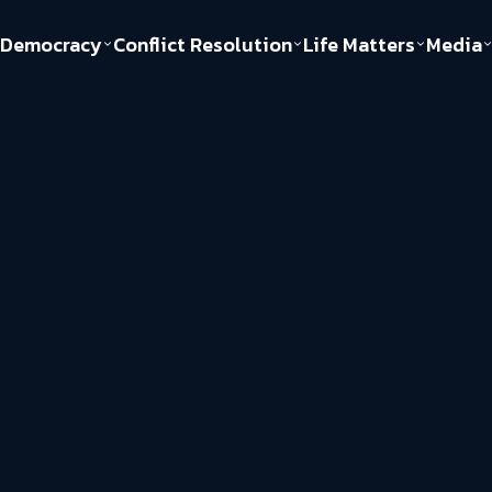
Democracy
Conflict Resolution
Life Matters
Media
Politics
Justice
Gender & Sexuality
Documentary
ful
Environment
Human & Society
Inequality
Play Read
Welfare state
Young Spirit
New World Order