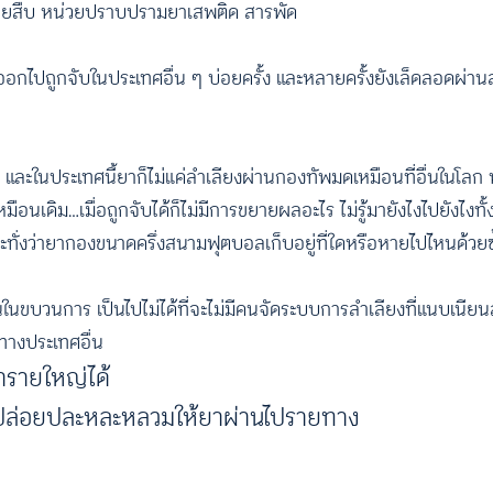
 สายสืบ หน่วยปราบปรามยาเสพติด สารพัด
ปถูกจับในประเทศอื่น ๆ บ่อยครั้ง และหลายครั้งยังเล็ดลอดผ่านสา
ละในประเทศนี้ยาก็ไม่แค่ลำเลียงผ่านกองทัพมดเหมือนที่อื่นในโลก 
ือนเดิม…เมื่อถูกจับได้ก็ไม่มีการขยายผลอะไร ไม่รู้มายังไงไปยังไงทั้ง
รู้กระทั่งว่ายากองขนาดครึ่งสนามฟุตบอลเก็บอยู่ที่ใดหรือหายไปไหนด้วยซ
วนในขบวนการ เป็นไปไม่ได้ที่จะไม่มีคนจัดระบบการลำเลียงที่แนบเน
ยทางประเทศอื่น
ค้ารายใหญ่ได้
ที่ปล่อยปละหละหลวมให้ยาผ่านไปรายทาง