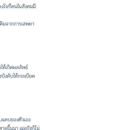
างใจที่คนในสังคมมี
อนเดิมจากการเสพยา
ให้เกิดผลลัพธ์
บังคับให้กระเบียด
คับแคบของตัวเอง
ายขึ้นมา และรัฐก็ไม่