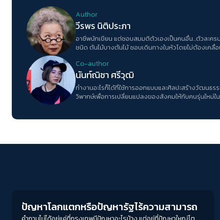
Author
วีรพร นิติประภา
อาชีพนักเขียน แต่ชอบสมมติตัวเองเป็นคนอื่น...ตัวละคร
ชนิด ต้นไม้บางต้นไม้ ชอบเดินทางในหัวโดยไม่ต้องเคลื่
ไม่ชอบเวลาต้องตอบคำถามประเภทที่ไม่รู้ว่าคนถามจะรู้ไป
Co-author
อธิบายตัวเอง
นันท์ณิชา ศรีวุฒิ
ทำงานอะไรก็ได้ที่ใช้การออกแบบและศิลปะสร้างวัฒนธรร
วิพากษ์เพื่อการเปลี่ยนแปลงของสังคมให้กับคนรุ่นใหม่ใน
Columnist
ปัญหาโลกแตกหรือปัญหารัฐไร้ความสามารถ
คำถามไม่ได้อยู่แค่ที่กรุงเทพมีปัญหาอะไรบ้าง แต่อยู่ที่ปัญหาใหญ่โต