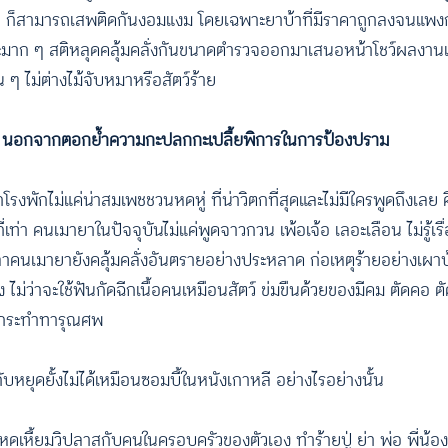
ก็สามารถเสพติดกันงอมแงม โดยเฉพาะยาบ้าที่มีราคาถูกลงจนแพงก
ั้งละมาก ๆ สติหลุดคลุ้มคลั่งกันขนาดตำรวจออกมาเสนอหน้าโชว์ผลงาน
 ๆ ไม่ต่างไม้จับหมาหรือสัตว์ร้าย
จ นอกจากตอกย้ำความกะปลกกะเปลี้ยพิการในการป้องปราม
โรงพักไม่แค่น่าสมเพชชวนหดหู่ ที่น่าวิตกที่สุดและไม่มีใครพูดถึงเลย
ี่เท่า คนเมายาในปัจจุบันไม่แค่พูดจาวกวน เพ้อเจ้อ เลอะเลือน ไม่รู้เรื่
ลาคนเมายายังคลุ้มคลั่งอันตรายอย่างประหลาด ก่อเหตุร้ายอย่างเผา
 ไม่ว่าจะใช้ฟันกัดฉีกเนื้อคนเหมือนสัตว์ ข่มขืนด้วยของมีคม ตัดคอ ต
้งกระทำทารุณศพ
หยุดยั้งไม่ได้เหมือนซอมบี้ในหนังเกาหลี อย่างไรอย่างนั้น
หดเหี้ยมวิปลาสกับคนในครอบครัวของตัวเอง ทำร้ายปู่ ย่า พ่อ พี่น้อง