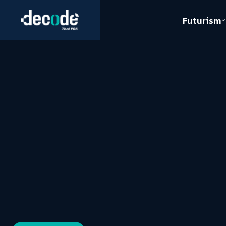
Futurism
Journalism
Crack 
Education
Peace
Sustainability
Workers/Economy
Human Rights