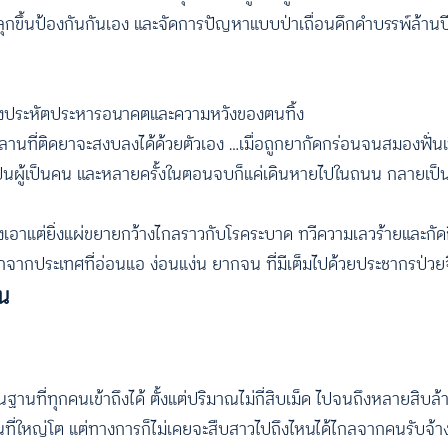
กขึ้นป้องกันกันเอง และจัดการปัญหาแบบป่าเถื่อนดึกดำบรรพ์ล้านปี 
มต้องประหัตประหารอนาคตและความหวังของตนทิ้ง
านที่ติดยาจะสงบลงได้ด้วยตัวเอง …เมื่อถูกยากัดกร่อนจนสมองฟั่น
าด ไม่เป็นผู้เป็นคน และหลายครั้งในตอนจบก็แค่เดินหายไปในถนน กลายเ
งเอาแต่ยิ่งแผ่ขยายกว้างไกลราวกับโรคระบาด ทวีความเลวร้ายและกัดก
อกจากประเทศที่อ่อนแอ ง่อนแง่น ยากจน ที่มีเต็มไปด้วยประชากรป่ว
อน
านที่ทุกคนเข้าถึงได้ ตั้งแต่ปริมาณไม่กี่สิบเม็ด ไปจนถึงหลายสิบล้
้นที่ใหญ่โต แต่ทางการก็ไม่เคยจะสืบสาวไปถึงไหนได้ไกลจากคนรับจ้า