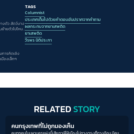
TAGS
Columnist
ประเทศเต็มไปด้วยคำตอบอันปราศจากคำถาม
บางตัว สัตว์บาง
ผลกระทบจากยาเสพติด
อนย้ายตัวไปไหน
ยาเสพติด
ทำไม กับถูกให้
วีรพร นิติประภา
มการคิดเชิง
เมืองเล็กๆ
RELATED
STORY
Columnist
คนกรุงเทพที่ไม่ถูกมองเห็น
คนทุกคนในมหานครแห่งนี้เสียภาษีให้เมืองไม่ทางตรงก็ทางอ้อม มีคน