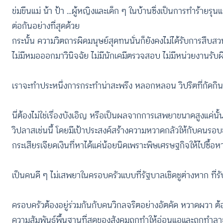
ข่มขืนแม่ น้า ป้า …ผู้หญิงและเด็ก ๆ ในบ้านซึ่งเป็นการทำร้ายรุ
ต่อกันอย่างที่สุดด้วย
กระนั้น ความวิตถารผิดมนุษย์สุดทนนั่นก็ยังคงไม่ได้รับการสื
ไม่มีหมอออกมาวินิจฉัย ไม่มีนักเคมีตรวจสอบ ไม่มีหน่วยงานร
เราจะทำประหนึ่งการกระทำน่าสะพรึง หลอกหลอน วิปริตที่กัดกินสัง
นี่ต้องไม่ใช่เรื่องบังเอิญ หรือเป็นผลจากการเสพยาขนาดสูงแค่นั้
วิปลาสเช่นนี้ โดยมีเป้าประสงค์สร้างความหวาดกลัวให้กับคนรอบ
กระเสียรเจียดเงินที่หาได้แค่น้อยนิดเพราะพิษเศรษฐกิจให้ไปซื้อ
เป็นคนดี ๆ ไม่เสพยาในครอบครัวแบบที่รัฐบาลเชิดชูต่างหาก ที่ร
ครอบครัวต้องอยู่ร่วมกันกับคนวิกลจริตอย่างอัตคัด หวาดผวา ต
ความสัมพันธ์พื้นฐานที่สุดของสังคมถูกทำให้อ่อนแอและถูกทำลายย่