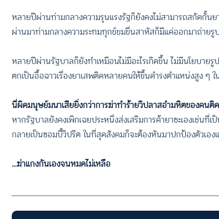
หลายปีผ่านท่ามกลางความรุนแรงรัฐก็ยังคงไม่สามารถสกัดกั้นยาได
ผ่านมาท่ามกลางความระทมทุกข์ขมขื่นสาหัสก็มีแค่ออกมาถ่ายรูปแ
หลายปีผ่านรัฐบาลก็ยังทำเหมือนไม่มีอะไรเกิดขึ้น ไม่มีนโยบาย
ตกเป็นอื้อฉาวเรื่องยาเสพติดหลายคนให้ขึ้นดำรงตำแหน่งสูง ๆ ใ
นี่ผิดมนุษย์มนาเสียยิ่งกว่าการฆ่าทำร้ายวิปลาสอำมหิตของคนติดยา
หากรัฐบาลยังคงเพิกเฉยประหนึ่งส่งเสริมการค้ายาซะเองเช่นที่เ
กลายเป็นซอมบี้วิปริต ในที่สุดสังคมก็จะต้องหันมาปกป้องตัวเอ
…ฆ่าแกงกันเองจนหมดไม่เหลือ