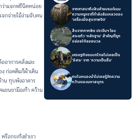
ว่าแจกฟรีนิดหน่อย
จากศาสนาถึงสินค้าแบรนด์เนม
แจกจ่ายไม้ง่ามจับคน
ความหรูหราที่กำลังล้มเหลวของ
‘เครื่องมือสุขภาพจิต’
สืบจากกากพิษ ปราจีนฯ โยง
สระแก้ว ‘หลักฐาน’ สำคัญที่ถูก
ปล่อยให้ลอยนวล
เศรษฐกิจชนบทไทยไม่เคยเป็น
‘อิสระ’ จาก ‘ความเป็นอื่น’
 คืออาการคลั่งและ
อง ก่อคดีแก้ผ้าเดิน
กบในหนองน้ำไม่เคยรู้จักความ
บ้าน ทุบพังอาคาร
กว้างของมหาสมุทร
ัดแขนขามือเท้า คว้าน
 หรือกระทั่งชำเรา