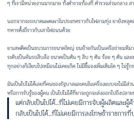
ๆ ที่เรามีหน่วยงานมากมาย ทั้งตำรวจท้องที่ ตำรวจส่วนกลาง
นอกจากจะระบาดแผดเผาในประเทศราวกับไฟลามทุ่ง ยายังหลุดออกไ
ทหารตั้งถี่ราวกับเสาไฟถนนด้วย
ยาเสพติดเป็นขบวนการขนาดใหญ่ ขนย้ายกันเป็นเครือข่ายมหึมา แ
ระดับเป็นคันรถสิบล้อ ขนาดเป็นตัน ๆ สิบ ๆ ตัน ร้อย ๆ ตัน และเหม
ทุกอย่างก็เงียบไปเหมือนไม่เคยเกิด ไม่มีชี้แจงเพิ่มเติมใด ๆ ไม่
มันเป็นไปไม่ได้เลยที่คนของรัฐบาลและคนในเครื่องแบบจะไม่มีส่
หรือการรับรู้ของผู้คน เป็นไปไม่ได้ที่ยาจะถูกจะส่งออกไปถึงปลา
แต่กลับเป็นไปได้…ที่ไม่เคยมีการจับผู้ผลิตและผู้
กลับเป็นไปได้…ที่ไม่เคยมีการลงโทษข้าราชการ