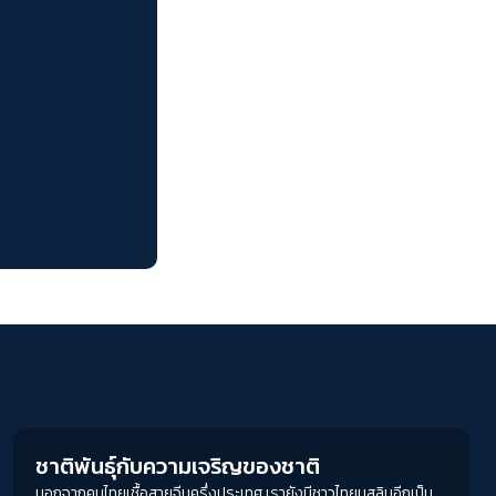
ACCESS
IBILITY
ขนาดตัวอักษร
A-
A
A+
A++
ระยะห่างข้อความ
ปกติ
มาก
มากที่สุด
Columnist
ปรับสีสำหรับตาบอดสี
ปิด
Protan
Deutan
Tritan
ชาติพันธุ์กับความเจริญของชาติ
นอกจากคนไทยเชื้อสายจีนครึ่งประเทศ เรายังมีชาวไทยมุสลิมอีกเป็น
คอนทราสต์สูง