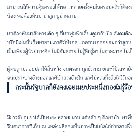
สามารถให้ความคุ้มครองได้พอ …หลายครั้งคนในครอบครัวก็ต้องลุ
น้อง พ่อต้องหันมาฆ่าลูก ปู่ฆ่าหลาน
เราต้องหันมาสังหารเด็ก ๆ ที่เราฟูมฟักเลี้ยงดูมากับมือ สังค
หรือมิเช่นนั้นก็พยายามเอาตัวให้รอด …อดทนรอคอยจนกว่าลูกหล
เป็นเพียงผู้ป่วยทางจิต ไม่มีอันตราย ไม่รู้สึกรู้สา ไม่อาละว
ผู้คนถูกปล่อยปละให้สิ้นหวัง จนตรอก ทุกข์ระทม ขณะที่ปัญหายั
จนเปราะบางข้างนอกและโบ๋กลวงข้างใน และไม่หลงทิ้งสิ่งใดไว้น
กระนั้นรัฐบาลก็ยังคงเฉยเมยประหนึ่งทองไม่รู้ร้
มีข่าวจับกุมยาได้เป็นระยะ หลายขนาน แต่หลัก ๆ คือยาบ้า…ยาพื้นฐ
จินตนาการที่เก็บ ณ แหล่งผลิตคงเห็นภาพเป็นไซโลโอ่อ่ากลางพื