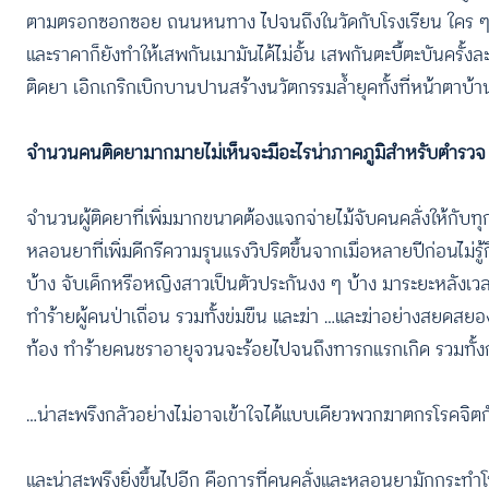
ตามตรอกซอกซอย ถนนหนทาง ไปจนถึงในวัดกับโรงเรียน ใคร ๆ 
และราคาก็ยังทำให้เสพกันเมามันได้ไม่อั้น เสพกันตะบี้ตะบันคร
ติดยา เอิกเกริกเบิกบานปานสร้างนวัตกรรมล้ำยุคทั้งที่หน้าตาบ้าน
จำนวนคนติดยามากมายไม่เห็นจะมีอะไรน่าภาคภูมิสำหรับตำรว
จำนวนผู้ติดยาที่เพิ่มมากขนาดต้องแจกจ่ายไม้จับคนคลั่งให้กับทุก
หลอนยาที่เพิ่มดีกรีความรุนแรงวิปริตขึ้นจากเมื่อหลายปีก่อนไม่รู้ก
บ้าง จับเด็กหรือหญิงสาวเป็นตัวประกันงง ๆ บ้าง มาระยะหลังเว
ทำร้ายผู้คนป่าเถื่อน รวมทั้งข่มขืน และฆ่า …และฆ่าอย่างสยดสยอง
ท้อง ทำร้ายคนชราอายุจวนจะร้อยไปจนถึงทารกแรกเกิด รวมทั
…น่าสะพรึงกลัวอย่างไม่อาจเข้าใจได้แบบเดียวพวกฆาตกรโรคจิตกับ
และน่าสะพรึงยิ่งขึ้นไปอีก คือการที่คนคลั่งและหลอนยามักกระทำโ