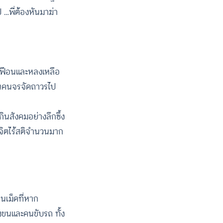
…พี่ต้องหันมาฆ่า
เฟือนและหลงเหลือ
ป็นคนจรจัดถาวรไป
ินสังคมอย่างลึกซึ้ง
ยจิตไร้สติจำนวนมาก
านเม็ดที่หาก
งขนและคนขับรถ ทั้ง