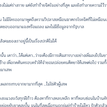
นแรงไม่แต่ร่างกาย แต่ยังทำร้ายจิตใจอย่างที่สุด และยังทำลายความไว้ว
บสวน ไม่มีใครออกมาพูดถึงความวิปลาสเหมือนฆาตกรโรคจิตที่ไม่เหมื
ับผิดชอบออกมาแจงหรือแถลง และไม่มีข้อมูลจากรัฐบาล
คมของเราอยู่นี้เป็นเรื่องปกติไม่ได้
นนั้น เดาว่า…ได้แต่เดา…ว่าจะต้องมีการเติมสารบางอย่างเพิ่มลงไปในยา
ข้าง เพื่อกดดันครอบครัวให้จำยอมปล่อยคนติดยาให้เสพต่อไป รวมทั้ง
หามาเสพ
ับผลกระทบจากยามากที่สุด …ไม่ใช่ตัวผู้เสพ
้องระแวงระวังทุกฝีก้าว ต้องหาที่ทางหลบหลีก หาที่หลบซ่อนในบ้าน
อยยับขาดสะบั้น จนในที่สุดเมื่อทนถูกข่มขู่ทำร้ายไม่ไหว รักตัวกลัวต