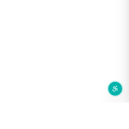
โหมดขาวดำ
ฟอนต์อ่านง่าย
เน้นลิงก์
เน้นกรอบ Focus
ซ่อนรูปภาพ
ลดการเคลื่อนไหว