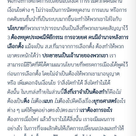
พอที่จะทำให้เกิดการเปลี่ยนแปลงได้ การรวมตัวกดดันผ่าน
เงื่อนไขต่าง ๆ ไม่ว่าจะเป็นการนัดหยุดงาน การแบน หรือการ
กดดันชนชั้นนำที่เป็นระบบมากขึ้นจะทำให้พวกเขาใส่ใจกับ
นโยบาย
ที่พวกเราปรารถนาอันเป็นสิ่งที่พวกเขาเคยสัญญาไว้
3.
ต้องหยุดประเพณีพิธีกรรม การอวยยศ คนมีอำนาจหลังการ
เลือกตั้ง
แม้จะเป็น ส.ส.ที่มาจากการเลือกตั้ง ต้องทำให้พวก
เขาตระหนักได้ว่า
ประชาชนเป็นเจ้านายของพวกเขา
เรา
สามารถมีชีวิตที่ดีได้ตามแนวนโยบายที่พรรคการเมืองได้พูดไว้
ก่อนการเลือกตั้ง โดยไม่จำเป็นต้องให้พวกเขามาอนุญาต
หรือ เพิ่มดอกจันเงื่อนไข ว่าสิ่งใดทำได้ สิ่งใดทำไม่ได้
ดังนั้น ในบทส่งท้ายในส่วนนี้
สิ่งที่เราจำเป็นต้องทำ
ก็คือ
ไม่
ต้องเป็น
ติ่ง
ไม่
ต้อง
แบก
ไม่
ต้องไปคิดถึงเรื่อง
ยุทธศาสตร์
อะไร
ต่าง ๆ แต่ให้พูดอย่างตรงไปตรงมาว่า
เราต้องการอะไร
ต้องการเมื่อไหร่ แล้วถ้าเราไม่ได้สิ่งนั้น เราจะมีแผนการ
อย่างไร ในการที่จะผลักดันให้เกิดการเปลี่ยนแปลงและทำให้