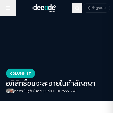
เข้าสู่ระบบ
COLUMNIST
อภิสิทธิ์ชนจะละอายในคำสัญญา
รศ.ดร.ษัษฐรัมย์ ธรรมบุษดี
03 เม.ย. 2566 12:43