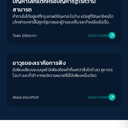
ปัญหาโลกแตกหรือปัญหารัฐไร้ความ
สามารถ
คำถามไม่ได้อยู่แค่ที่กรุงเทพมีปัญหาอะไรบ้าง แต่อยู่ที่ปัญหาใหญ่โต
มโหฬารเหล่านี้ไม่ถูกรัฐบาลและผู้ว่ามองเห็น และทำเหมือนไม่เป็น
ปัญหาต่างหาก
ACCESS
IBILITY
วีรพร นิติประภา
READ MORE
Columnist
ขนาดตัวอักษร
A-
A
A+
A++
อาวุธของเราคือการฟัง
ระยะห่างข้อความ
มีเพียงเสียงของมนุษย์ มีเพียงถ้อยคำที่บอกว่าสิ่งใดดี เลว ถูก ควร
โง่เง่า และต่ำช้า หากแต่ความหมายที่มีได้เพียงหนึ่งเดียว
ปกติ
มาก
มากที่สุด
ปรับสีสำหรับตาบอดสี
ชัชชล อัจนากิตติ
READ MORE
ปิด
Protan
Deutan
Tritan
คอนทราสต์สูง