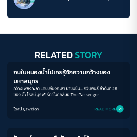
RELATED
STORY
Columnist
กบในหนองน้ำไม่เคยรู้จักความกว้างของ
มหาสมุทร
กว้างเพียงกะลา แคบเพียงกะลา น่าขบขัน... กวีนิพนธ์ ลำดับที่ 28
ของ ด๊ะ โรสนี นูรฟารีดาในคอลัมน์ The Passenger
โรสนี นูรฟารีดา
READ MORE
Columnist