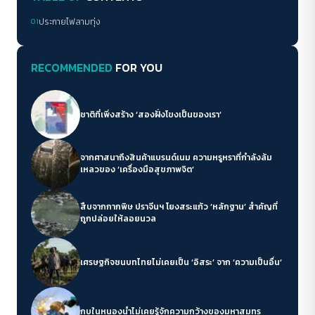
01
ประกายไฟลามทุ่ง
RECOMMENDED
FOR YOU
ชาติที่เพิ่งสร้าง ‘สองฝั่งโขงเป็นของเรา’
จากศาสนาถึงสินค้าแบรนด์เนม ความหรูหราที่กำลังล้ม
เหลวของ ‘เครื่องมือสุขภาพจิต’
สืบจากกากพิษ ปราจีนฯ โยงสระแก้ว ‘หลักฐาน’ สำคัญที่
ถูกปล่อยให้ลอยนวล
เศรษฐกิจชนบทไทยไม่เคยเป็น ‘อิสระ’ จาก ‘ความเป็นอื่น’
กบในหนองน้ำไม่เคยรู้จักความกว้างของมหาสมุทร