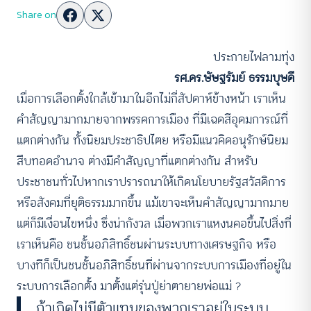
Share on
ประกายไฟลามทุ่ง
รศ.ดร.ษัษฐรัมย์ ธรรมบุษดี
เมื่อการเลือกตั้งใกล้เข้ามาในอีกไม่กี่สัปดาห์ข้างหน้า เราเห็น
คำสัญญามากมายจากพรรคการเมือง ที่มีเฉดสีอุดมการณ์ที่
แตกต่างกัน ทั้งนิยมประชาธิปไตย หรือมีแนวคิดอนุรักษ์นิยม
สืบทอดอำนาจ ต่างมีคำสัญญาที่แตกต่างกัน สำหรับ
ประชาชนทั่วไปหากเราปรารถนาให้เกิดนโยบายรัฐสวัสดิการ
หรือสังคมที่ยุติธรรมมากขึ้น แม้เขาจะเห็นคำสัญญามากมาย
แต่ก็มีเงื่อนไขหนึ่ง ซึ่งน่ากังวล เมื่อพวกเราแหงนคอขึ้นไปสิ่งที่
เราเห็นคือ ชนชั้นอภิสิทธิ์ชนผ่านระบบทางเศรษฐกิจ หรือ
บางทีก็เป็นชนชั้นอภิสิทธิ์ชนที่ผ่านจากระบบการเมืองที่อยู่ใน
ระบบการเลือกตั้ง มาตั้งแต่รุ่นปู่ย่าตายายพ่อแม่ ?
ถ้าเกิดไม่มีตัวแทนของพวกเราอยู่ในระบบ