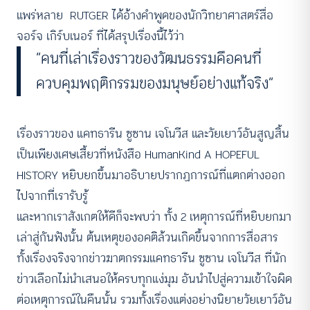
แพร่หลาย RUTGER ได้อ้างคำพูดของนักวิทยาศาสตร์สื่อ
จอร์จ เกิร์บเนอร์ ที่ได้สรุปเรื่องนี้ไว้ว่า
“คนที่เล่าเรื่องราวของวัฒนธรรมคือคนที่
ควบคุมพฤติกรรมของมนุษย์อย่างแท้จริง”
เรื่องราวของ แคทธารีน ซูซาน เจโนวีส และวัยเยาว์อันสูญสิ้น
เป็นเพียงเศษเสี้ยวที่หนังสือ HumanKind A HOPEFUL
HISTORY หยิบยกขึ้นมาอธิบายปรากฏการณ์ที่แตกต่างออก
ไปจากที่เรารับรู้
และหากเราสังเกตให้ดีก็จะพบว่า ทั้ง 2 เหตุการณ์ที่หยิบยกมา
เล่าสู่กันฟังนั้น ต้นเหตุของอคติล้วนเกิดขึ้นจากการสื่อสาร
ทั้งเรื่องจริงจากข่าวฆาตกรรมแคทธารีน ซูซาน เจโนวีส ที่นัก
ข่าวเลือกไม่นำเสนอให้ครบทุกแง่มุม อันนำไปสู่ความเข้าใจผิด
ต่อเหตุการณ์ในคืนนั้น รวมทั้งเรื่องแต่งอย่างนิยายวัยเยาว์อัน