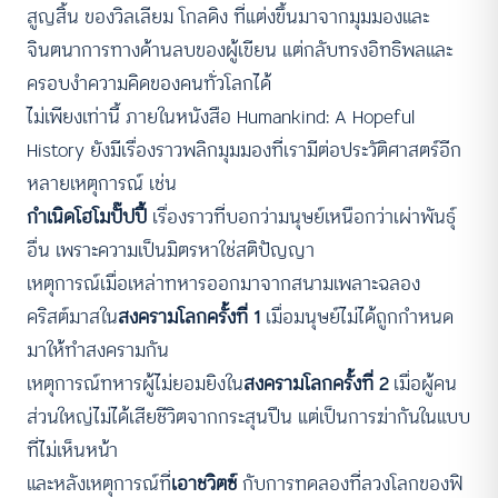
สูญสิ้น ของวิลเลียม โกลดิง ที่แต่งขึ้นมาจากมุมมองและ
จินตนาการทางด้านลบของผู้เขียน แต่กลับทรงอิทธิพลและ
ครอบงำความคิดของคนทั่วโลกได้
ไม่เพียงเท่านี้ ภายในหนังสือ Humankind: A Hopeful
History ยังมีเรื่องราวพลิกมุมมองที่เรามีต่อประวัติศาสตร์อีก
หลายเหตุการณ์ เช่น
กำเนิดโฮโมปั๊ปปี้
เรื่องราวที่บอกว่ามนุษย์เหนือกว่าเผ่าพันธุ์
อื่น เพราะความเป็นมิตรหาใช่สติปัญญา
เหตุการณ์เมื่อเหล่าทหารออกมาจากสนามเพลาะฉลอง
คริสต์มาสใน
สงครามโลกครั้งที่ 1
เมื่อมนุษย์ไม่ได้ถูกกำหนด
มาให้ทำสงครามกัน
เหตุการณ์ทหารผู้ไม่ยอมยิงใน
สงครามโลกครั้งที่ 2
เมื่อผู้คน
ส่วนใหญ่ไม่ได้เสียชีวิตจากกระสุนปืน แต่เป็นการฆ่ากันในแบบ
ที่ไม่เห็นหน้า
และหลังเหตุการณ์ที่
เอาชวิตซ์
กับการทดลองที่ลวงโลกของฟิ