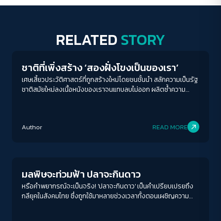
RELATED
STORY
Play Read
ชาติที่เพิ่งสร้าง ‘สองฝั่งโขงเป็นของเรา’
เศษเสี้ยวประวัติศาสตร์ที่ถูกสร้างใหม่โดยชนชั้นนำ สลักความเป็นรัฐ
ชาติสมัยใหม่ลงเนื้อหนังของเราจนแทบลบไม่ออก ผลิตซ้ำความ
โกรธเกรี้ยวและวาทกรรมเสียดินแดน จนคำถามอีกประการที่สำคัญ
ว่า ‘ดินแดนที่เสียเป็นของเราจริงหรือ?’ ลางเลือนจนแทบไม่สลัก
สำคัญ
Author
READ MORE
Environment
มลพิษจะท่วมฟ้า ปลาจะกินดาว
หรือคำพยากรณ์จะเป็นจริง! 'ปลาจะกินดาว' เป็นคำเปรียบเปรยถึง
กลียุคในสังคมไทย ซึ่งถูกใช้มาหลายช่วงเวลาทั้งตอนเผชิญความ
รุนแรงทางการเมือง การทุจริตฉาวโฉ่ กระทั่งตอนนี้ที่เรากำลัง
เผชิญกับหายนะทางสิ่งแวดล้อม