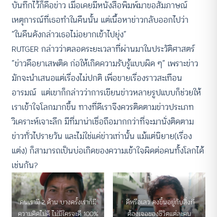
บันทึกไว้ก็คือข่าว เมื่อเคยมีหนังสือพิมพ์มาขอสัมภาษณ์
เหตุการณ์ที่เธอทำในคืนนั้น แต่เนื้อหาข่าวกลับออกไปว่า
“ในคืนดังกล่าวเธอไม่อยากเข้าไปยุ่ง”
RUTGER กล่าวว่าตลอดระยะเวลาที่ผ่านมาในประวัติศาสตร์
“ข่าวคือยาเสพติด ก่อให้เกิดความรับรู้แบบผิด ๆ” เพราะข่าว
มักจะนำเสนอแต่เรื่องไม่ปกติ เพื่อขายเรื่องราวสะเทือน
อารมณ์ แต่เขาก็กล่าวว่าการเขียนข่าวหลายรูปแบบก็ช่วยให้
เราเข้าใจโลกมากขึ้น ทางที่ดีเราจึงควรติดตามข่าวประเภท
วิเคราะห์เจาะลึก มีที่มาน่าเชื่อถือมากกว่าที่จะมานั่งติดตาม
ข่าวทั่วไปรายวัน และไม่ใช่แค่ข่าวเท่านั้น แม้แต่นิยาย(เรื่อง
แต่ง) ก็สามารถเป็นบ่อเกิดของความเข้าใจผิดต่อคนทั้งโลกได้
เช่นกัน?
คนเรามี 2 ด้าน บางครั้งเราก็มี
ดีหรือเลว คงขึ้นอยู่กับสิ่งที่
ความคิดไม่ดี ไม่มีใครจะดี 100%
ต้องเจอของชีวิตแต่ละคน