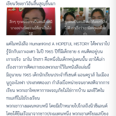
เขียนวัยเยาว์อันสิ้นสูญขึ้นมา
ลึกๆ ทุกคนอยากเป็นคนดี แต่มี
ทุกคนเป็นคนดี ต่อให้เคยทำสิ่ง
บางอย่างขัดขวางให้เขาเป็นไม่
ไม่ดี เราเชื่อว่าเขามีเหตุผลต้อง
ได้
ทำ
แต่ในหนังสือ HumanKind A HOPEFUL HISTORY ได้พาเราไป
รู้จักกับเกาะอะตา ในปี 1965 ปีที่มีเด็กชาย 6 คนติดอยู่บน
เกาะจริง มาโน โทเทา คือหนึ่งในเด็กหนุ่มคนนั้น เขาได้เล่า
เรื่องราวการติดเกาะของพวกเขาไว้ในหนังสือเล่มนี้
มิถุนายน 1965 เด็กนักเรียนประจำที่เซนต์ แอนดรูวส์ ในเมือง
นูกูอะโลฟา ประเทศตองงา กำลังเบื่อหน่ายจนขาดสติจากการ
เรียน พวกเขาโหยหาการผจญภัยไม่ใช่การบ้าน และชีวิตใน
ทะเลที่ไม่ใช่โรงเรียน
พวกเขาวางแผนหลบหนี โดยมีเป้าหมายไปไกลถึงนิวซีแลนด์
โดยได้ยืมเรือมาจากชาวประมงคนหนึ่ง พวกเขาเตรียมเสบียง