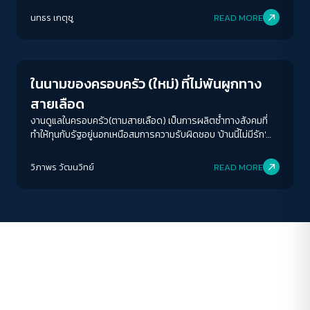
ACCESS
IBILITY
นทธร เกตุชู
READ MORE
Play Read
ขนาดตัวอักษร
A-
A
A+
A++
ในนามของครอบครัว (ใหม่) ที่ไม่พันผูกทาง
ระยะห่างข้อความ
สายเลือด
ปกติ
มาก
มากที่สุด
งานดูแลในครอบครัว(ตามสายเลือด) เป็นการผลิตซ้ำทางสังคมที่
ทำให้ทุนกับรัฐอยู่นอกเหนือสมการความรับผิดชอบ 'บ้านนี้ไม่มีรัก'
ชวนผู้อ่านจิตนาการถึงเช้าวันใหม่หลังการปฏิวัติ เมื่อวันนั้นมาถึงเรา
ปรับสีสำหรับตาบอดสี
อาจได้เห็นการดูแลโดยสังคมและปลดพันธนาการของเหล่าสตรีที่
วิภาพร วัฒนวิทย์
READ MORE
ปิด
Protan
Deutan
Tritan
เป็นผู้แบกรับภาระงานดูแลในบ้านมาหลายศตวรรษ
คอนทราสต์สูง
โหมดขาวดำ
ฟอนต์อ่านง่าย