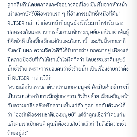
ถูกกลืนกินโดยตลาดและรัฐอย่างต่อเนื่อง มันเริ่มจากหัวหน้า
เผ่าและกษัตริย์คือพวกแรก ๆ ที่อ้างกรรมสิทธิ์เหนือที่ดิน”
RUTGER กล่าวว่าก่อนหน้าที่มนุษย์จะริเริ่มมาทำฟาร์ม และ
ปกครองกันเองผ่านการตั้งอาณาจักร มนุษย์เคยเป็นเผ่าพันธุ์
ที่จิตใจดี เอื้อเฟื้อเผื่อแผ่กันและกันกว่านี้ และวันนี้พวกเราก็
ยังคงมี DNA ความจิตใจดีที่ได้รับการถ่ายทอดมาอยู่ เพียงแต่
มีหลายปัจจัยที่ทำให้เราเข้าใจผิดคิดว่า โดยธรรมชาติมนุษย์
นั้นชั่วร้าย เพราะการมองคนว่าชั่วร้ายนั้น เป็นเรื่องง่ายกว่าดั่ง
ที่ RUTGER กล่าวไว้ว่า
“ความเชื่อในธรรมชาติบาปหนาของมนุษย์ ยังเป็นคำอธิบายที่
เป็นระบบสำหรับการมีอยู่ของความชั่วร้ายด้วย เมื่อเผชิญหน้า
กับความเกลียดชังหรือความเห็นแก่ตัว คุณบอกกับตัวเองได้
ว่า “อ่อมันคือธรรมชาติของมนุษย์” แต่ถ้าคุณเชื่อว่าโดยแก่น
แล้วคนเราเป็นคนดี คุณก็ต้องสงสัยว่าแล้วทำไมถึงมีความชั่ว
ร้ายอยู่ล่ะ”