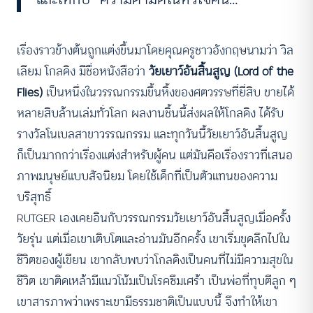
เรื่องราวข้างต้นถูกแต่งขึ้นมาโดยคุณครูชาวอังกฤษนามว่า วิล
เลียม โกลดิง มีชื่อหนังสือว่า
วัยเยาว์อันสิ้นสูญ (Lord of the
Flies)
เป็นหนึ่งในวรรณกรรมขึ้นหิ้งของศตวรรษที่ยี่สิบ ขายได้
หลายสิบล้านเล่มทั่วโลก ผลงานชิ้นนี้ส่งผลให้โกลดิง ได้รับ
รางวัลโนเบลสาขาวรรณกรรม และทุกวันนี้วัยเยาว์อันสิ้นสูญ
ก็เป็นมากกว่าเรื่องแต่งสำหรับผู้คน แต่มันคือเรื่องราวที่เสนอ
ภาพมนุษย์แบบสัจนิยม โดยใช้เด็กที่เป็นตัวแทนของความ
บริสุทธิ์
RUTGER เองเคยอินกับวรรณกรรมวัยเยาว์อันสิ้นสูญเมื่อครั้ง
วัยรุ่น แต่เมื่อเขาเติบโตและอ่านมันอีกครั้ง เขาเริ่มขุดลึกไปใน
ชีวิตของผู้เขียน เขากลับพบว่าโกลดิงเป็นคนที่ไม่มีความสุขใน
ชีวิต เขาติดเหล้ามีแนวโน้มเป็นโรคซึมเศร้า เป็นพ่อที่ทุบตีลูก ๆ
เขาสารภาพว่าเพราะเขามีธรรมชาติเป็นแบบนี้ จึงทำให้เขา