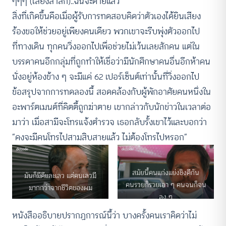
ๆๆๆ (เสียงสำลัก)..ฉันจะตายแล้ว”
สิ่งที่เกิดขึ้นคือเมื่อผู้รับการทดสอบคิดว่าตัวเองได้ยินเสียง
ร้องขอให้ช่วยอยู่เพียงคนเดียว พวกเขาจะรีบพุ่งตัวออกไป
ที่ทางเดิน ทุกคนวิ่งออกไปเพื่อช่วยไม่เว้นเลยสักคน แต่ใน
บรรดาคนอีกกลุ่มที่ถูกทำให้เชื่อว่ามีนักศึกษาคนอื่นอีกห้าคน
นั่งอยู่ห้องข้าง ๆ จะมีแค่ 62 เปอร์เซ็นต์เท่านั้นที่วิ่งออกไป
ข้อสรุปจากการทดลองนี้ สอดคล้องกับผู้พักอาศัยคนหนึ่งใน
อะพาร์ตเมนต์ที่คิตตี้ถูกฆ่าตาย เขากล่าวกับนักข่าวในเวลาต่อ
มาว่า เมื่อสามีจะโทรแจ้งตำรวจ เธอกลับรั้งเขาไว้และบอกว่า
“คงจะมีคนโทรไปสามสิบสายแล้ว ไม่ต้องโทรไปหรอก”
สมัยนี้คนแก่งแย่งชิงดีกัน
มันก็มีดีและเลว แต่คนเลวมี
คนรวยก็รวยเอา ๆ คนจนก็จน
มากกว่าจากชีวิตของผม
ลง ๆ
หนังสืออธิบายปรากฏการณ์นี้ว่า บางครั้งคนเราคิดว่าไม่