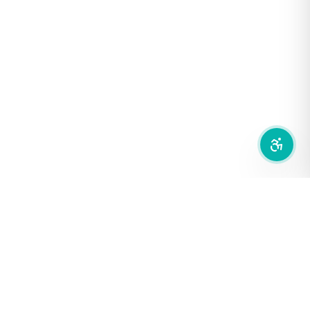
เน้นลิงก์
เน้นกรอบ Focus
ซ่อนรูปภาพ
ลดการเคลื่อนไหว
สำนักเครือข่ายสื่อสาธารณะ
องค์การกระจายเสียงและแพร่ภาพสาธารณะแห่งประเทศไทย (THAI
PBS)
PRIVACY POLICY
/
TERM OF USE
รู้จัก DE/CODE