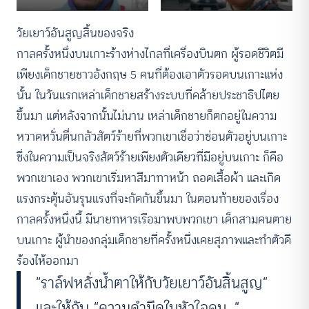
วัยเยาว์อันสูญสิ้นของจริง
กาลครั้งหนึ่งบนเกาะร้างห่างไกลที่เครื่องบินตก ผู้รอดชีวิตมี
เพียงเด็กชายชาวอังกฤษ 5 คนที่ต้องเอาตัวรอดบนเกาะแห่ง
นั้น ในวันแรกเหล่าเด็กชายสร้างระบบที่คล้ายประชาธิปไตย
ขึ้นมา แต่หลังจากนั้นไม่นาน เหล่าเด็กชายก็ตกอยู่ในความ
หวาดหวั่นตื่นกลัวสัตว์ร้ายที่พวกเขาเชื่อว่าซ่อนตัวอยู่บนเกาะ
ซึ่งในความเป็นจริงสัตว์ร้ายเพียงตัวเดียวที่มีอยู่บนเกาะ ก็คือ
พวกเขาเอง พวกเขาเริ่มหาสีมาทาหน้า ถอดเสื้อผ้า และเกิด
แรงกระตุ้นอันรุนแรงที่จะกัดกันขึ้นมา ในตอนท้ายของเรื่อง
กาลครั้งหนึ่งนี้ มีนายทหารเรือมาพบพวกเขา เด็กสามคนตาย
บนเกาะ ผู้นำของกลุ่มเด็กชายที่ครั้งหนึ่งเคยสุภาพและทำตัวดี
ร้องไห้ออกมา
“ราล์ฟหลั่งน้ำตาให้กับวัยเยาว์อันสิ้นสูญ”
และให้กับ “ความดำมืดในหัวใจคน…”