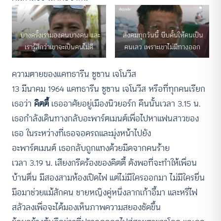
บางครั้งเรามองคนบางคน และ
สังคมทุกวันนี้ บีบคั้นให้คนเป็น
เรารู้สึกว่าเขาจะเป็นคนไม่ดี
คนเลว เพราะเขาไม่มีทางออก
ความตายของแคทธารีน ซูซาน เจโนวีส
13 มีนาคม 1964 แคทธารีน ซูซาน เจโนวีส หรือที่ทุกคนเรียก
เธอว่า
คิตตี้
เธออาศัยอยู่เมืองนิวยอร์ก คืนนั้นเวลา 3.15 น.
เธอกำลังเดินทางกลับอะพาร์ตเมนต์เพื่อไปหาแฟนสาวของ
เธอ ในระหว่างที่เธอจอดรถและมุ่งหน้าไปยัง
อะพาร์ตเมนต์ เธอกลับถูกแทงด้วยมีดจากคนร้าย
เวลา 3.19 น. เสียงกรีดร้องของคิตตี้ ดังพอที่จะทำให้เพื่อน
บ้านตื่น มีสองสามห้องเปิดไฟ แต่ไม่มีใครออกมา ไม่มีใครยื่น
มือมาช่วยแม้สักคน ชายหญิงคู่หนึ่งลากเก้าอี้มา และหรี่ไฟ
สลัวลงเพื่อจะได้มองเห็นภาพความสยองชัดขึ้น