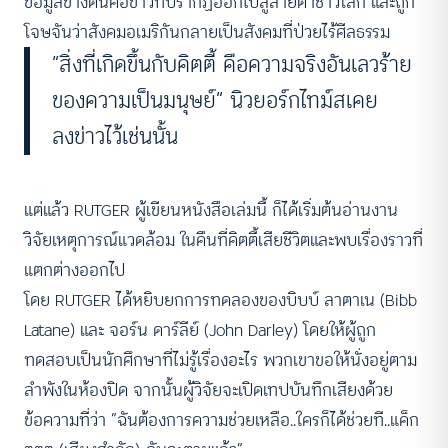
ข้อมูลข้างต้นคือข่าวที่ปรากฏออกไปสู่สายตาชาวโลก และถูก
โจษจันว่าสังคมอเมริกันกลายเป็นสังคมที่ป่วยไร้ศีลธรรม
“สิ่งที่เกิดขึ้นกับคิตตี้ คือความจริงอันเลวร้าย
ของความเป็นมนุษย์” นิวยอร์กไทม์สเคย
ลงข่าวไว้เช่นนั้น
แต่แล้ว RUTGER ผู้เขียนหนังสือเล่มนี้ ก็ได้เริ่มต้นอ่านงาน
วิจัยเหตุการณ์แวดล้อม ในคืนที่คิตตี้เสียชีวิตและพบเรื่องราวที่
แตกต่างออกไป
โดย RUTGER ได้หยิบยกการทดลองของบิบบ์ ลาตาเน (Bibb
Latane) และ จอร์น ดาร์ลีย์ (John Darley) โดยให้ผู้ถูก
ทดสอบเป็นนักศึกษาที่ไม่รู้เรื่องอะไร พวกเขาขอให้นั่งอยู่ตาม
ลำพังในห้องปิด จากนั้นผู้วิจัยจะเปิดเทปบันทึกเสียงด้วย
ข้อความที่ว่า “ฉันต้องการความช่วยเหลือ..ใครก็ได้ช่วยที..แค็ก