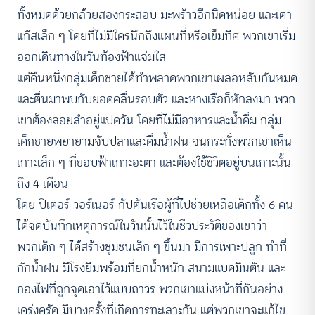
ทั้งหมดด้วยกล้วยสองกระสอบ มะพร้าวอีกนิดหน่อย และเตา
แก๊สเล็ก ๆ โดยที่ไม่มีใครนึกถึงแผนที่หรือเข็มทิศ พวกเขาเริ่ม
ออกเดินทางในวันท้องฟ้าแจ่มใส
แต่คืนหนึ่งกลุ่มเด็กชายได้ทำพลาดพวกเขาเผลอหลับกันหมด
และตื่นมาพบกับยอดคลื่นรอบตัว และหางเรือก็หักลงมา พวก
เขาต้องลอยลำอยู่แปดวัน โดยที่ไม่มีอาหารและน้ำดื่ม กลุ่ม
เด็กชายพยายามจับปลาและดื่มน้ำฝน จนกระทั่งพวกเขาเห็น
เกาะเล็ก ๆ ที่ขอบฟ้าเกาะอะตา และต้องใช้ชีวิตอยู่บนเกาะนั้น
ถึง 4 เดือน
โดย ปีเตอร์ วอร์เนอร์ กัปตันเรือผู้ที่ไปช่วยเหลือเด็กทั้ง 6 คน
ได้จดบันทึกเหตุการณ์ในวันนั้นไว้ในชีวประวัติของเขาว่า
พวกเด็ก ๆ ได้สร้างชุมชนเล็ก ๆ ขึ้นมา มีการเพาะปลูก ทำที่
กักน้ำฝน มีโรงยิมพร้อมที่ยกน้ำหนัก สนามแบดมินตัน และ
กองไฟที่ถูกจุดเอาไว้แบบถาวร พวกเขาแบ่งหน้าที่กันอย่าง
เคร่งครัด มีบางครั้งที่เกิดการทะเลาะกัน แต่พวกเขาจะแก้ไข