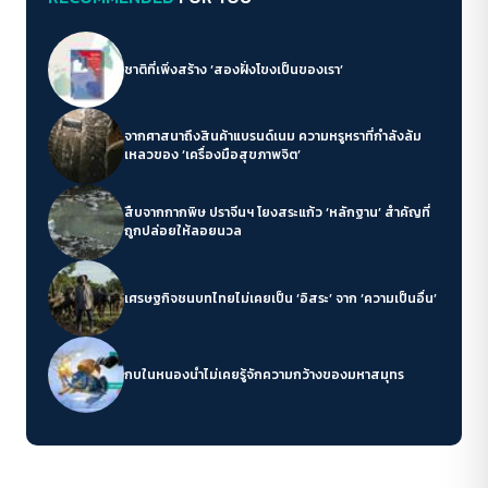
ชาติที่เพิ่งสร้าง ‘สองฝั่งโขงเป็นของเรา’
จากศาสนาถึงสินค้าแบรนด์เนม ความหรูหราที่กำลังล้ม
เหลวของ ‘เครื่องมือสุขภาพจิต’
สืบจากกากพิษ ปราจีนฯ โยงสระแก้ว ‘หลักฐาน’ สำคัญที่
ถูกปล่อยให้ลอยนวล
เศรษฐกิจชนบทไทยไม่เคยเป็น ‘อิสระ’ จาก ‘ความเป็นอื่น’
กบในหนองน้ำไม่เคยรู้จักความกว้างของมหาสมุทร