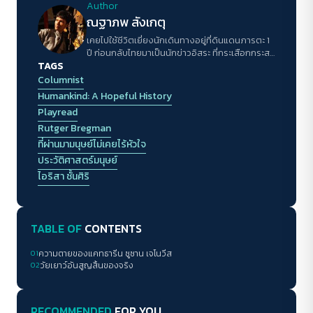
Author
ณฐาภพ สังเกตุ
เคยไปใช้ชีวิตเยี่ยงนักเดินทางอยู่ที่ดินแดนภารตะ 1
ปี ก่อนกลับไทยมาเป็นนักข่าวอิสระ ที่กระเสือกกระสน
TAGS
เพื่อความอยู่รอดในวงการสื่อไทย
Columnist
Humankind: A Hopeful History
Playread
Rutger Bregman
ที่ผ่านมามนุษย์ไม่เคยไร้หัวใจ
ประวัติศาสตร์มนุษย์
ไอริสา ชั้นศิริ
TABLE OF
CONTENTS
01
ความตายของแคทธารีน ซูซาน เจโนวีส
02
วัยเยาว์อันสูญสิ้นของจริง
RECOMMENDED
FOR YOU