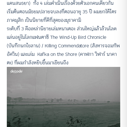
แดนสนธยา) ทั้ง 4 เล่มดำเนินเรื่องด้วยตัวเอกคนเดียวกัน
เริ่มต้นตอนมัธยมปลายจบลงที่ตอนอายุ 35 ปี ผมยกให้ไตร
ภาคมุสิก เป็นนิยายที่ดีที่สุดของมุราคามิ
ระดับที่ 3 คือเหล่านิยายเล่มหนาเตอะ ส่วนใหญ่แล้วล้วนโลด
แล่นอยู่ในโลกแฟนตาซี The Wind-Up Bird Chronicle
(บันทึกนกไขลาน) / Killing Commendatore (สังหารจอมทัพ
อัศวิน) และเล่ม Kafka on the Shore (คาฟกา วิฬาร์ นาคา
ตะ) ที่ผมกำลังหยิบขึ้นมาเขียนถึง