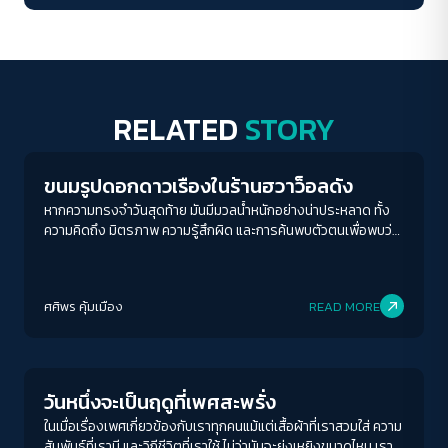
RELATED
STORY
Play Read
ขนมรูปดอกดาวเรืองในร้านฮวาว็อลดัง
หากความทรงจำวันสุดท้าย มันมีมวลน้ำหนักอย่างน่าประหลาด ทั้ง
ความคิดถึง มิตรภาพ ความรู้สึกผิด และการค้นพบตัวตนเพื่อพบว่า
เราจะพบกันอีก...
ศศิพร คุ้มเมือง
READ MORE
Human & Society
วันหนึ่งจะเป็นฤดูที่เพศสะพรั่ง
ในเมื่อเรื่องเพศเกี่ยวข้องกับเราทุกคนแม้แต่เสื้อผ้าที่เราสวมใส่ ความ
สัมพันธ์ที่เรามี และวิถีชีวิตที่เราใช้ ไม่ว่ามันจะยุ่งเหยิงขนาดไหน เราก็