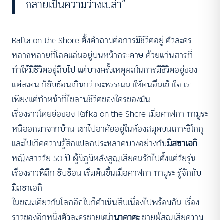
กลายเป็นความว่างเปล่า”
Kafta on the Shore ตั้งคำถามต่อการมีชีวิตอยู่ ตัวละคร
หลากหลายที่โลดแล่นอยู่บนหน้ากระดาษ ด้วยแก่นสารที่
ทำให้มีชีวิตอยู่สืบไป แต่บางครั้งเหตุผลในการมีชีวิตอยู่ของ
แต่ละคน ก็ซับซ้อนเกินกว่าจะพรรณนาให้คนอื่นเข้าใจ เรา
เพียงแต่ทำหน้าที่ไขลานชีวิตของใครของมัน
เรื่องราวโดยย่อของ Kafka on the Shore เมื่อคาฟกา ทามูระ
หนีออกมาจากบ้าน เขาไปอาศัยอยู่ในห้องสมุดบนเกาะชิโกกุ
และไปเกิดความรู้สึกแปลกประหลาดบางอย่างกับ
มิสซาเอกิ
หญิงสาววัย 50 ปี ผู้มีภูมิหลังสูญเสียคนรักไปตั้งแต่วัยรุ่น
เรื่องราวพิลึก ซับซ้อน เริ่มต้นขึ้นเมื่อคาฟกา ทามูระ รู้จักกับ
มิสซาเอกิ
ในขณะเดียวกันโลกอีกใบก็ดำเนินสืบเนื่องไปพร้อมกัน เรื่อง
ราวของอีกหนึ่งตัวละครชายเฒ่า
นาคาตะ
ชายผู้สูญเสียความ