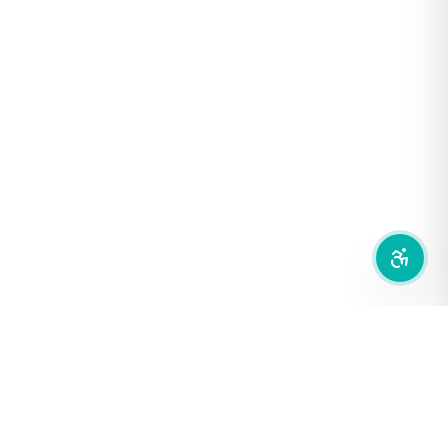
ฟอนต์อ่านง่าย
เน้นลิงก์
เน้นกรอบ Focus
ซ่อนรูปภาพ
ลดการเคลื่อนไหว
สำนักเครือข่ายสื่อสาธารณะ
องค์การกระจายเสียงและแพร่ภาพสาธารณะแห่งประเทศไทย (THAI