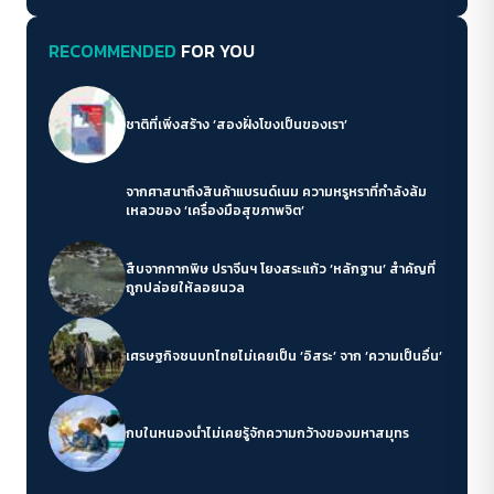
RECOMMENDED
FOR YOU
ชาติที่เพิ่งสร้าง ‘สองฝั่งโขงเป็นของเรา’
จากศาสนาถึงสินค้าแบรนด์เนม ความหรูหราที่กำลังล้ม
เหลวของ ‘เครื่องมือสุขภาพจิต’
สืบจากกากพิษ ปราจีนฯ โยงสระแก้ว ‘หลักฐาน’ สำคัญที่
ถูกปล่อยให้ลอยนวล
เศรษฐกิจชนบทไทยไม่เคยเป็น ‘อิสระ’ จาก ‘ความเป็นอื่น’
กบในหนองน้ำไม่เคยรู้จักความกว้างของมหาสมุทร