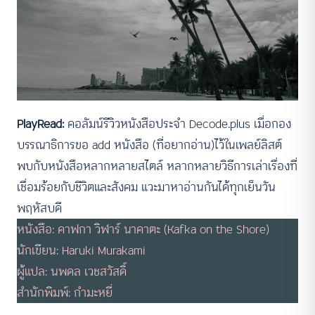
PlayRead:
คอลัมน์รีวิวหนังสือประจำ Decode.plus เมื่อกอง
บรรณาธิการขอ add หนังสือ (ที่อยากอ่าน)ไว้ในเพลย์ลิสต์
พบกับหนังสือหลากหลายสไตล์ หลากหลายวิธีการเล่าเรื่องที่
เชื่อมร้อยกับชีวิตและสังคม แวะมาหาอ่านกันได้ทุกเย็นวัน
พฤหัสบดี
หนังสือ: คาฟกา วิฬาร์ นาคาตะ (Kafka on the Shore)
นักเขียน: Haruki Murakami
ผู้แปล: นพดล เวชสวัสดิ์
สำนักพิมพ์: กำมะหยี่