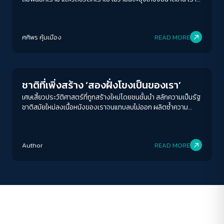
จำเป็นต้อง "พูด" และ "หวัง" ว่าสักวันเพศสะพรั่งจะเบ่งบานในทุก
ฤดูกาล
ACCESS
IBILITY
ศศิพร คุ้มเมือง
READ MORE
Play Read
ขนาดตัวอักษร
A-
A
A+
A++
ชาติที่เพิ่งสร้าง ‘สองฝั่งโขงเป็นของเรา’
ระยะห่างข้อความ
เศษเสี้ยวประวัติศาสตร์ที่ถูกสร้างใหม่โดยชนชั้นนำ สลักความเป็นรัฐ
ชาติสมัยใหม่ลงเนื้อหนังของเราจนแทบลบไม่ออก ผลิตซ้ำความ
ปกติ
มาก
มากที่สุด
โกรธเกรี้ยวและวาทกรรมเสียดินแดน จนคำถามอีกประการที่สำคัญ
ว่า ‘ดินแดนที่เสียเป็นของเราจริงหรือ?’ ลางเลือนจนแทบไม่สลัก
ปรับสีสำหรับตาบอดสี
สำคัญ
Author
READ MORE
ปิด
Protan
Deutan
Tritan
คอนทราสต์สูง
โหมดขาวดำ