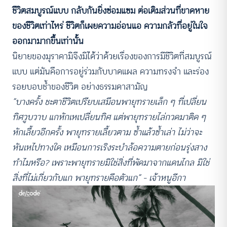
ชีวิตสมบูรณ์แบบ กลับกันยิ่งซ่อมแซม ต่อเติมส่วนที่ขาดหาย
ของชีวิตเท่าไหร่ ชีวิตก็เผยความอ่อนแอ ความกลัวที่อยู่ในใจ
ออกมามากขึ้นเท่านั้น
นิยายของมุราคามิจึงมิได้ว่าด้วยเรื่องของการมีชีวิตที่สมบูรณ์
แบบ แต่มันคือการอยู่ร่วมกับบาดแผล ความทรงจำ และร่อง
รอยบอบช้ำของชีวิต อย่างธรรมดาสามัญ
“บางครั้ง ชะตาชีวิตเปรียบเสมือนพายุทรายเล็ก ๆ ที่เปลี่ยน
ทิศวูบวาบ แกหักเหเปลี่ยนทิศ แต่พายุทรายไล่กวดมาติด ๆ
หักเลี้ยวอีกครั้ง พายุทรายเลี้ยวตาม ซ้ำแล้วซ้ำเล่า ไม่ว่าจะ
หันเหไปทางใด เหมือนการเริงระบำล้อความตายก่อนรุ่งสาง
ทำไมหรือ? เพราะพายุทรายมิใช่สิ่งที่พัดมาจากแดนไกล มิใช่
สิ่งที่ไม่เกี่ยวกับแก พายุทรายคือตัวแก” – เจ้าหนูอีกา