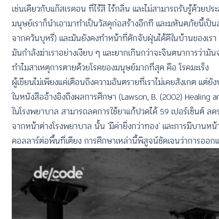
เช่นเดียวกับแก๊สเรดอน ที่ไร้สี ไร้กลิ่น และไม่สามารถรับรู้ด้วย
มนุษย์เราก็นำเอามาทำเป็นวัสดุก่อสร้างอีกที และมหันตภัยนี้เป
จากควันบุหรี่) และมันยังคงทำหน้าที่ดักจับฝุ่นได้ดีในบ้านขอ
มันกำลังฆ่าเราอย่างเงียบ ๆ และยากเกินกว่าจะจินตนาการว่ามันจะก
ทำไมสาเหตุการตายด้วยโรคของมนุษย์มากที่สุด คือ โรคมะเร็ง
ผู้เขียนไม่เพียงแค่เตือนถึงความอันตรายที่เราไม่เคยสังเกต แต่
ในหนังสืออ้างอิงถึงผลการศึกษา (Lawson, B. (2002) Healin
ในโรงพยาบาล สามารถลดการใช้ยาแก้ปวดได้ 59 เปอร์เซ็นต์ ลดระย
จากหน้าต่างโรงพยาบาล นั้น ‘มีค่ายิ่งกว่าทอง’ และการมีบานหน้
ดอลลาร์ต่อพื้นที่เตียง การศึกษาเหล่านี้พิสูจน์ชัดเจนว่าการออก