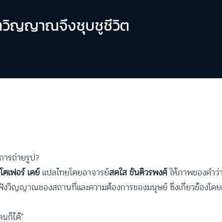
วิญญาณจึงชุบชูชีวิต
บการถ่ายรูป?
โตเฟอร์ เดย์
แปลไทยโดยอาจารย์
สดใส ขันติวรพงศ์
ให้ภาพของคำว่า
ังวิญญาณของสถานที่และความต้องการของมนุษย์ ซึ่งเกี่ยวข้องโดยต
นก็ได้”