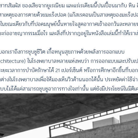
ประสาทสัมผัส ของเสียจากยูเรเนียม และแร่เรเดียมนี้ปนเปื้อนมากับ หิน
็นสาเหตุของการตายด้วยมะเร็งปอด (แก๊สเรดอนเป็นสาเหตุของมะเร็งปอ
งเรา ในขณะเดียวกับที่ปอดมนุษย์นั้นหายใจสูดอากาศเข้าออกวันละหล
่ออาชญากรรมเมื่อไร และสิ่งที่ปรากฎอยู่ในหนังสือเล่มนี้ทำให้เราเข
ยังบอกเราถึงการชุบชูชีวิต เกื้อหนุนสุขภาพด้วยพลังการออกแบบ
g architecture) ในโรงพยาบาลหลายแห่งพบว่า การออกแบบและปรับเ
ะเวลาการบำบัดรักษาได้ 21 เปอร์เซ็นต์ หรือการศึกษาอีกชิ้นที่บอก
าต่างในโรงพยาบาลเพื่อให้มองเห็นวิวด้านนอกได้นั้น ประหยัดค่าใช้จ
แบบไม่ได้แค่สามารถชุบชูอาการทางใจเท่านั้น แต่ยังมีประโยชน์ในมิติ