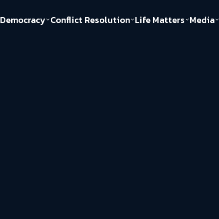
Democracy
Conflict Resolution
Life Matters
Media
Politics
Justice
Gender & Sexuality
Documentary
ful
Environment
Human & Society
Inequality
Play Read
Welfare state
Young Spirit
New World Order