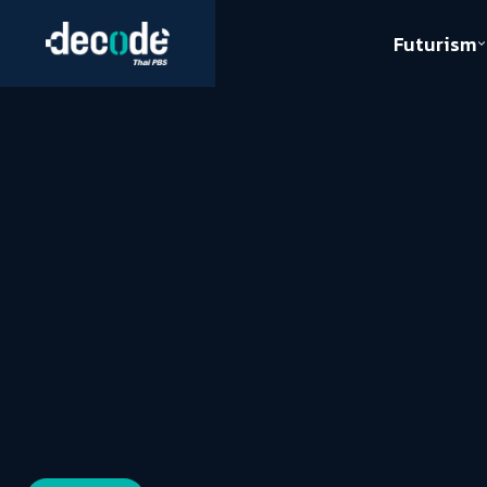
Futurism
Journalism
Crack 
Education
Peace
Sustainability
Workers/Economy
Human Rights