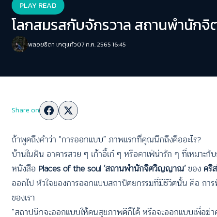
PLAY READ
โลกสมรสกับจักรวาล สถานพำนักจิต
พลอยธิดา เกตุแก้ว
07 ก.ค. 2565 16:45
Share on
ถ้าพูดถึงคำว่า “การออกแบบ” ภาพแรกที่คุณนึกถึงคืออะไร?
บ้านในฝัน อาคารสวย ๆ เก้าอี้เก๋ ๆ หรือคาเฟ่น่ารัก ๆ ที่เหมาะกั
หนังสือ
Places of the soul ‘สถานพำนักจิตวิญญาณ’
ของ
คริส
ออกไป หัวใจของการออกแบบสถาปัตยกรรมที่มีชีวิตนั้น คือ การฟ
ของเรา
“สถาปนิกจะออกแบบให้คนสุขภาพดีก็ได้ หรือจะออกแบบเพื่อฆ่าค