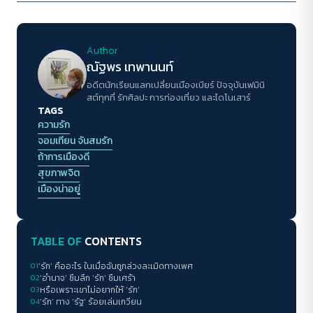
Author
ณัฐพร เทพานนท์
อดีตนักเรียนแลกเปลี่ยนเมืองเบียร์ ปัจจุบันเฟมินิ
สต์ทุกที่ รักศิลปะ การท่องเที่ยว และไดโนเสาร์
TAGS
ความรัก
จอมเทียน จันสมรัก
ถ้าการเมืองดี
สุขภาพจิต
เมืองน่าอยู่
TABLE OF
CONTENTS
01
‘รัก’ คืออะไร ในเมื่อฉันถูกล่วงละเมิดทางเพศ
02
‘อำนาจ’ ซึมลึก ‘รัก’ ซึมเศร้า
03
หรือเพราะเขาไม่อยากให้ ‘รัก’
04
‘รัก’ ทาง ‘รัฐ’ ร้อยเล่มเกวียน