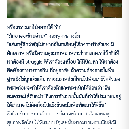
หรือเพราะเขาไม่อยากให้ ‘รัก’
“มันอาจจะซ้ายจ๋านะ”
จอมพูดพลางยิ้ม
“แต่เรารู้สึกว่ารัฐไม่อยากให้เราเรียนรู้เรื่องการรักตัวเอง มี
ศักยภาพ หรือมีความสุขมากพอ เพราะว่าการกดเราไว้ ทำให้
เราต้องมี struggle ให้เราต้องเหนื่อย ให้มีปัญหา ให้เราต้อง
คิดเรื่องอาหารการกิน ที่อยู่อาศัย ถ้าความต้องการขั้นพื้น
ฐานยังไม่ถูกเติมเต็ม เราจะเอาพลังที่ไหนไปพัฒนาชีวิตตัวเอง
เพราะก่อนจะทำได้เราต้องรักและตระหนักได้ก่อนว่า ‘ฉัน
สมควรจะได้รับอะไร’ ซึ่งการทำแบบนั้นมันก็ทำให้ประชาชนอยู่
ใต้อำนาจ ไม่คิดที่จะไปแข็งขืนอะไรเพื่อพัฒนาให้ดีขึ้น”
ซึ่งในบริบทประเทศไทย การที่คนจะหันมาสนใจและแลดู
สุขภาพจิตโดยไม่พึ่งระบบรัฐเลยนั้นยากมากเพราะเงินยังมี