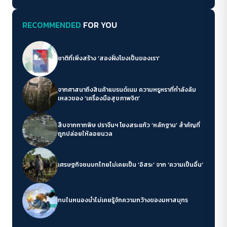
RECOMMENDED
FOR YOU
ชาติที่เพิ่งสร้าง ‘สองฝั่งโขงเป็นของเรา’
จากศาสนาถึงสินค้าแบรนด์เนม ความหรูหราที่กำลังล้ม
เหลวของ ‘เครื่องมือสุขภาพจิต’
สืบจากกากพิษ ปราจีนฯ โยงสระแก้ว ‘หลักฐาน’ สำคัญที่
ถูกปล่อยให้ลอยนวล
เศรษฐกิจชนบทไทยไม่เคยเป็น ‘อิสระ’ จาก ‘ความเป็นอื่น’
กบในหนองน้ำไม่เคยรู้จักความกว้างของมหาสมุทร