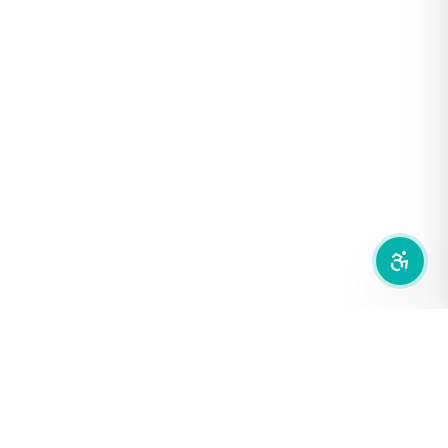
ฟอนต์อ่านง่าย
เน้นลิงก์
เน้นกรอบ Focus
ซ่อนรูปภาพ
ลดการเคลื่อนไหว
สำนักเครือข่ายสื่อสาธารณะ
องค์การกระจายเสียงและแพร่ภาพสาธารณะแห่งประเทศไทย (THAI