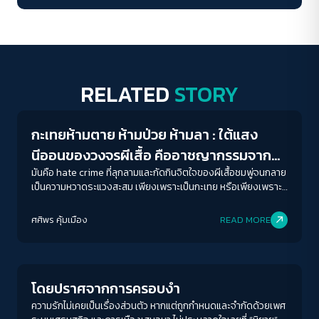
RELATED
STORY
Gender & Sexuality
กะเทยห้ามตาย ห้ามป่วย ห้ามลา : ใต้แสง
นีออนของวงจรผีเสื้อ คืออาชญากรรมจาก
ความเกลียดชัง Sex Worker
มันคือ hate crime ที่ลุกลามและกัดกินจิตใจของผีเสื้อชมพู่จนกลาย
เป็นความหวาดระแวงสะสม เพียงเพราะเป็นกะเทย หรือเพียงเพราะ
ทำงานขายบริการทางเพศ
ศศิพร คุ้มเมือง
READ MORE
Gender & Sexuality
โดยปราศจากการครอบงำ
ความรักไม่เคยเป็นเรื่องส่วนตัว หากแต่ถูกกำหนดและจำกัดด้วยเพศ