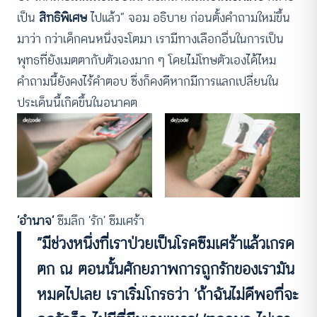
เป็น
สิทธิพิเศษ
ไปแล้ว” จอม อธิบาย ก่อนตั้งคำถามใหม่ขึ้น
มาว่า กว่าเด็กคนหนึ่งจะโตมา เรามีทางเลือกอื่นในการเป็น
พุทธที่ยังเมตตากับตัวเองมาก ๆ โดยไม่โทษตัวเองได้ไหม
คำถามนี้ยังคงไร้คำตอบ ซึ่งก็คงดีหากมีการแลกเปลี่ยนใน
ประเด็นนี้เกิดขึ้นในอนาคต
‘อำนาจ’
ซึมลึก ‘รัก’ ซึมเศร้า
“มีช่วงหนึ่งที่เราป่วยเป็นโรคซึมเศร้าแล้วเกรด
ตก ณ ตอนนั้นศักยภาพการถูกรักของเรามัน
หมดไปเลย เราเริ่มโกรธว่า ‘ถ้าฉันไม่ดีพอที่จะ