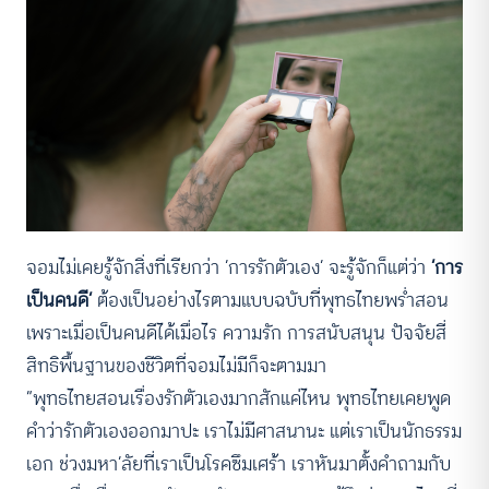
จอมไม่เคยรู้จักสิ่งที่เรียกว่า ‘การรักตัวเอง’ จะรู้จักก็แต่ว่า
‘การ
เป็นคนดี’
ต้องเป็นอย่างไรตามแบบฉบับที่พุทธไทยพร่ำสอน
เพราะเมื่อเป็นคนดีได้เมื่อไร ความรัก การสนับสนุน ปัจจัยสี่
สิทธิพื้นฐานของชีวิตที่จอมไม่มีก็จะตามมา
“พุทธไทยสอนเรื่องรักตัวเองมากสักแค่ไหน พุทธไทยเคยพูด
คำว่ารักตัวเองออกมาปะ เราไม่มีศาสนานะ แต่เราเป็นนักธรรม
เอก ช่วงมหา’ลัยที่เราเป็นโรคซึมเศร้า เราหันมาตั้งคำถามกับ