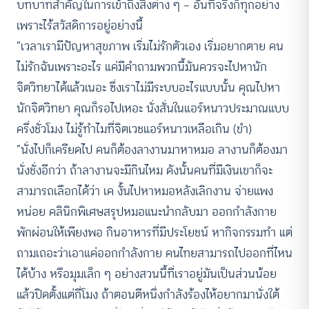
บทบาทสำคัญในการเข้าถึงสิ่งต่าง ๆ — อันที่จริงก็ทุกอย่าง
เพราะไร้สวัสดิการอยู่อย่างนี้
“เวลาเรามีปัญหาสุขภาพ เริ่มไม่รักตัวเอง เริ่มอยากตาย คน
ไม่รักฉันเพราะอะไร แค่มีคำถามพวกนี้มันควรจะไปหานัก
จิตวิทยาได้แล้วเนอะ ซึ่งเราไม่มีระบบอะไรแบบนั้น คุณไปหา
นักจิตวิทยา คุณก็รอไปเหอะ นั่งสั่นในแอร์หนาวประมาณแบบ
ครึ่งชั่วโมง ไม่รู้ทำไมที่จิตเวชแอร์หนาวเหลือเกิน (ขำ)
“นั่งไปก็เครียดไป คนก็ต้องลางานมาหาหมอ ลางานก็ต้องมา
นั่งชั่งอีกว่า ถ้าลางานจะมีกินไหม ดังนั้นคนที่มีเงินเขาก็จะ
สามารถเลือกได้ว่า เค งั้นไปหาหมอหลังเลิกงาน จ่ายแพง
หน่อย คลินิกพิเศษสรุปหมอแนะนำกลับมา ออกกำลังกาย
พักผ่อนให้เพียงพอ กินอาหารที่มีประโยชน์ หากิจกรรมทำ แต่
ถามเถอะว่าเอาแค่ออกกำลังกาย คนไทยสามารถไปออกที่ไหน
ได้บ้าง หรือมุมเล็ก ๆ อย่างสวนนี้ที่เราอยู่มันเป็นส่วนน้อย
แล้วปิดตั้งแต่กี่โมง ถ้าตอนตีหนึ่งกำลังร้องไห้อยากมานั่งใต้