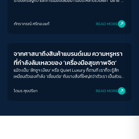
ระบบเศรษฐกิจ และการเมืองเสมอมา ไม่ประหลาดใจเลยที่ “นิยาย”
จะเป็นพื้นที่ของผู้หญิงที่พอจะมีอำนาจในการพูด เขียน คิด และรู้สึก
อย่างลึกซึ้ง
ACCESS
IBILITY
ภัทราภรณ์ ศรีทองแท้
READ MORE
Human & Society
ขนาดตัวอักษร
A-
A
A+
A++
จากศาสนาถึงสินค้าแบรนด์เนม ความหรูหรา
ระยะห่างข้อความ
ที่กำลังล้มเหลวของ ‘เครื่องมือสุขภาพจิต’
ปกติ
มาก
มากที่สุด
แม้จะเป็น ‘ลักชูฯ เงียบ’ หรือ Quiet Luxury ก็ตามที เราก็จะรู้สึก
เหมือนตัวเองกำลัง ‘เชื่อมต่อ’ กับบางสิ่งที่ใหญ่กว่าตัวเรา เป็นส่วน
หนึ่งของกลุ่มคนที่ ‘รู้จัก’ การใช้ชีวิต-ซึ่งเอาเข้าจริงแล้ว ก็เหมือนที่
ปรับสีสำหรับตาบอดสี
ศาสนาทำให้เราเป็นส่วนหนึ่งของกลุ่มคนที่ ‘เชื่อ’ แบบเดียวกัน
โตมร ศุขปรีชา
READ MORE
ปิด
Protan
Deutan
Tritan
คอนทราสต์สูง
โหมดขาวดำ