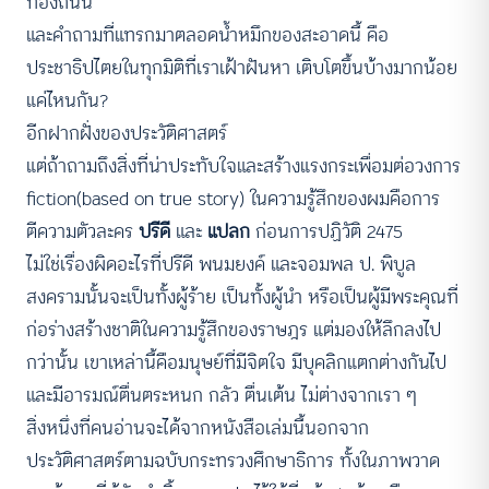
ท้องถนน
และคำถามที่แทรกมาตลอดน้ำหมึกของสะอาดนี้ คือ
ประชาธิปไตยในทุกมิติที่เราเฝ้าฝันหา เติบโตขึ้นบ้างมากน้อย
แค่ไหนกัน?
อีกฝากฝั่งของประวัติศาสตร์
แต่ถ้าถามถึงสิ่งที่น่าประทับใจและสร้างแรงกระเพื่อมต่อวงการ
fiction(based on true story) ในความรู้สึกของผมคือการ
ตีความตัวละคร
ปรีดี
และ
แปลก
ก่อนการปฏิวัติ 2475
ไม่ใช่เรื่องผิดอะไรที่ปรีดี พนมยงค์ และจอมพล ป. พิบูล
สงครามนั้นจะเป็นทั้งผู้ร้าย เป็นทั้งผู้นำ หรือเป็นผู้มีพระคุณที่
ก่อร่างสร้างชาติในความรู้สึกของราษฎร แต่มองให้ลึกลงไป
กว่านั้น เขาเหล่านี้คือมนุษย์ที่มีจิตใจ มีบุคลิกแตกต่างกันไป
และมีอารมณ์ตื่นตระหนก กลัว ตื่นเต้น ไม่ต่างจากเรา ๆ
สิ่งหนึ่งที่คนอ่านจะได้จากหนังสือเล่มนี้นอกจาก
ประวัติศาสตร์ตามฉบับกระทรวงศึกษาธิการ ทั้งในภาพวาด