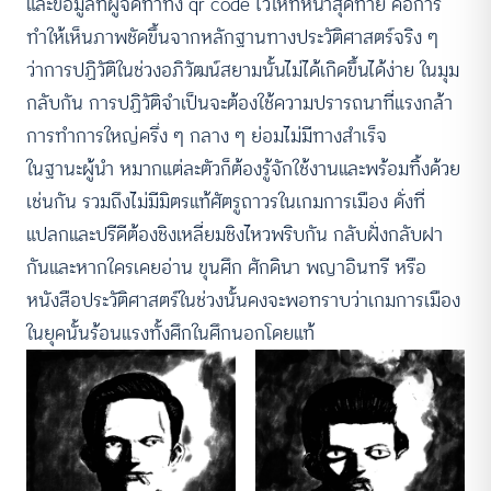
และข้อมูลที่ผู้จัดทำทิ้ง qr code ไว้ให้ที่หน้าสุดท้าย คือการ
ทำให้เห็นภาพชัดขึ้นจากหลักฐานทางประวัติศาสตร์จริง ๆ
ว่าการปฏิวัติในช่วงอภิวัฒน์สยามนั้นไม่ได้เกิดขึ้นได้ง่าย ในมุม
กลับกัน การปฏิวัติจำเป็นจะต้องใช้ความปรารถนาที่แรงกล้า
การทำการใหญ่ครึ่ง ๆ กลาง ๆ ย่อมไม่มีทางสำเร็จ
ในฐานะผู้นำ หมากแต่ละตัวก็ต้องรู้จักใช้งานและพร้อมทิ้งด้วย
เช่นกัน รวมถึงไม่มีมิตรแท้ศัตรูถาวรในเกมการเมือง ดั่งที่
แปลกและปรีดีต้องชิงเหลี่ยมชิงไหวพริบกัน กลับฝั่งกลับฝา
กันและหากใครเคยอ่าน ขุนศึก ศักดินา พญาอินทรี หรือ
หนังสือประวัติศาสตร์ในช่วงนั้นคงจะพอทราบว่าเกมการเมือง
ในยุคนั้นร้อนแรงทั้งศึกในศึกนอกโดยแท้