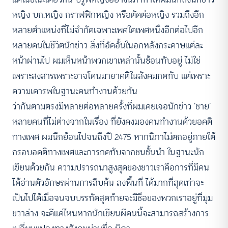
หญิง บก.หญิง กราฟฟิกหญิง หรือตัดต่อหญิง รวมถึงอีก
หลายตำแหน่งที่ไม่จำกัดเฉพาะเพศใดเพศหนึ่งอีกต่อไปอีก
หลายคนในชีวิตนักข่าว สิ่งที่อัดอั้นในอกหลังกระดาษแต่ละ
หน้าผ่านไป ผมเห็นหน้าพวกเขาเหล่านั้นซ้อนทับอยู่ ไม่ใช่
เพราะสงสารเพราะอาจโดนมายาคติในสังคมกดทับ แต่เพราะ
ความเคารพในฐานะคนทำงานด้วยกัน
ว่ากันตามตรงมีหลายต่อหลายครั้งที่ผมเคยเจอนักข่าว ‘ชาย’
หลายคนที่ไม่ต่างจากในเรื่อง ที่ยังคงมองคนทำงานด้วยอคติ
ทางเพศ ผมนึกย้อนไปจนถึงปี 2475 หากนิภาไม่ตกอยู่ภายใต้
กรอบอคติทางเพศและการกดทับจากชนชั้นนำ ในฐานะนัก
เขียนด้วยกัน ความปรารถนาสูงสุดของชาวเราคือการที่มีคน
ได้อ่านตัวอักษรผ่านการสืบค้น ลงพื้นที่ ได้มากที่สุดเท่าจะ
เป็นไปได้เมื่อจนจบบรรทัดสุดท้ายจะมีชื่อของพวกเราอยู่ที่มุม
ขวาล่าง จะดีแค่ไหนหากนักเขียนผีคนนี้จะสามารถสร้างการ