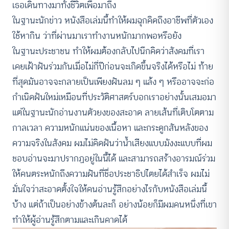
เธอเดินทางมาทั้งชีวิตเพื่อมาถึง
ในฐานะนักข่าว หนังสือเล่มนี้ทำให้ผมฉุกคิดถึงอาชีพที่ตัวเอง
ใช้หากิน ว่าที่ผ่านมาเราทำงานหนักมากพอหรือยัง
ในฐานะประชาชน ทำให้ผมต้องกลับไปนึกคิดว่าสังคมที่เรา
เคยเฝ้าฝันร่วมกันเมื่อไม่กี่ปีก่อนจะเกิดขึ้นจริงได้หรือไม่ ท้าย
ที่สุดมันอาจจะกลายเป็นเพียงฝันลม ๆ แล้ง ๆ หรืออาจจะก่อ
กำเนิดฝันใหม่เหมือนที่ประวัติศาสตร์บอกเราอย่างนั้นเสมอมา
ACCESS
IBILITY
แต่ในฐานะนักอ่านงานตัวยงของสะอาด ลายเส้นที่เติบโตตาม
กาลเวลา ความหนักแน่นของเนื้อหา และกระดูกสันหลังของ
ขนาดตัวอักษร
ความจริงในสังคม ผมไม่คิดฝันว่าน้ำเสียงแบบมังงะแบบที่ผม
A-
A
A+
A++
ชอบอ่านจะมาปรากฏอยู่ในนี้ได้ และสามารถสร้างอารมณ์ร่วม
ระยะห่างข้อความ
ให้คนตระหนักถึงความฝันที่ชื่อประชาธิปไตยได้สำเร็จ ผมไม่
ปกติ
มาก
มากที่สุด
มั่นใจว่าสะอาดตั้งใจให้คนอ่านรู้สึกอย่างไรกับหนังสือเล่มนี้
บ้าง แต่ถ้าเป็นอย่างข้างต้นละก็ อย่างน้อยก็มีผมคนหนึ่งที่เขา
ปรับสีสำหรับตาบอดสี
ทำให้ผู้อ่านรู้สึกตามและเกินคาดได้
ปิด
Protan
Deutan
Tritan