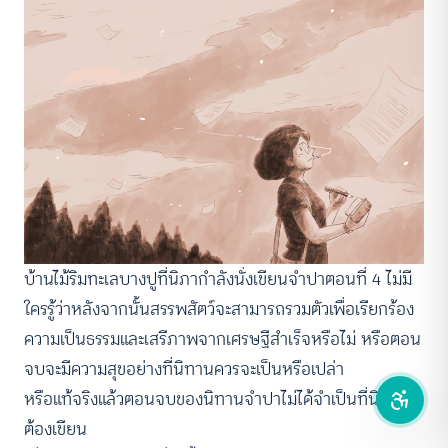
คอนทราสต์สูง
โหมดขาวดำ
ฟอนต์อ่านง่าย
เน้นลิงก์
เน้นกรอบ Focus
บ้านไม้ริมทะเลบางปูที่นิภากำลังนั่งเขียนจำปาตอนที่ 4 ไม่มี
ซ่อนรูปภาพ
ใครรู้ว่าหลังจากนั้นสรรพสัตว์จะสามารถรวมตัวเพื่อเรียกร้อง
ความเป็นธรรมและเสรีภาพจากเศรษฐีสำเร็จหรือไม่ หรือตอน
ลดการเคลื่อนไหว
จบจะมีความสุขอย่างที่นิทานควรจะเป็นหรือเปล่า
หรือแท้จริงแล้วตอนจบของนิทานจำปาไม่ได้จำเป็นที่นิภาจะ
ต้องเขียน