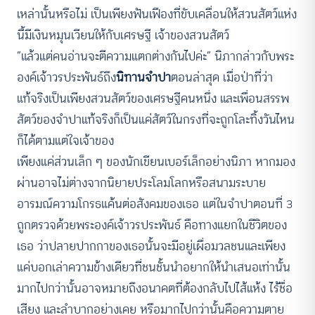
เหล่านั้นหรือไม่ เป็นเพียงฟันเฟืองที่ขับเคลื่อนให้สวนสัตว์แห่ง
นี้มีเงินหมุนเวียนให้กับเศรษฐี เจ้าของสวนสัตว์
“แล้วแต่คนอ่านจะตีความแตกต่างกันไปค่ะ” นิภากล่าวกับพระ
องค์เจ้าวรประพันธ์ถึง
นิทานจำปา
ตอนล่าสุด เมื่อป่าที่ว่า
แท้จริงเป็นเพียงสวนสัตว์ของเศรษฐีคนหนึ่ง และเพื่อนสรรพ
สัตว์ของจำปาแท้จริงก็เป็นแค่สัตว์ในกรงที่จะถูกโละทิ้งวันไหน
ก็ได้ตามแต่ใจเจ้าของ
เพียงแค่ส่วนเล็ก ๆ ของนักเขียนเบอร์เล็กอย่างนิภา หากมอง
ผ่านอาจไม่ต่างจากนิยายประโลมโลกหรือสนามระบาย
อารมณ์ความโกรธแค้นต่อสังคมของเธอ แต่ในจำปาตอนที่ 3
ถูกตรวจด้วยพระองค์เจ้าวรประพันธ์ คือทางแยกในชีวิตของ
เธอ ว่าปลายปากกาของเธอนั้นจะมีอยู่เผื่อมวลชนและเพียง
แค่บอกเล่าความข้างเดียวที่ชนชั้นนำอยากให้นำเสนอเท่านั้น
มากไปกว่านั้นอาจหมายถึงอนาคตที่ต้องกลับไปไส้แห้ง ไร้ชื่อ
เสียง และลำบากอย่างเคย หรือมากไปกว่านั้นคือความตาย