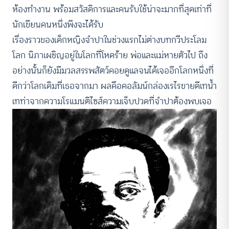
ห้องทำงาน พร้อมสวัสดิการและคนรับใช้น่าจะมากที่สุดเท่าที่
นักเขียนคนหนึ่งพึงจะได้รับ
เรื่องราวของเด็กหญิงจำปาในช่วงแรกไม่ต่างบทกวีประโลม
โลก นิภาเผชิญอยู่ในโลกที่โหดร้าย พ่อและแม่หายตัวไป ถึง
อย่างนั้นก็ยังมีมวลสรรพสัตว์คอยดูแลจนได้เจออีกโลกหนึ่งที่
ดีกว่าโลกเดิมที่เธอจากมา ผลคือคอลัมน์กล่องเรไรขายดีเทน้ำ
เทท่าจากความโรแมนติไซส์ความเจ็บปวดที่จำปาต้องพบเจอ