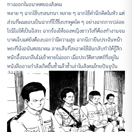
ทางออกในอนาคตของสังคม
หลาย ๆ ฉากใช้บทสนทนา หลาย ๆ ฉากใช้คำนึกคิดในหัว แต่
ส่วนที่ผมชอบเป็นฉากที่ไร้ซึ่งบทพูดใด ๆ อย่างฉากการปล่อย
โรมิโอให้เป็นอิสระ ฉากร้องไห้ของหญิงชาววังที่ต้องทำงานจน
บาดเจ็บแต่ยังต้องบอกว่ามีความสุข ฉากนิภายืนประจันหน้า
พระที่นั่งอนันตสมาคม ลายเส้นที่สะอาดใช้มันกลับทำให้รู้สึก
หนักอึ้งจนกลืนไม่เข้าคายไม่ออก เมื่อประวัติศาสตร์ที่อยู่ใน
หนังสืออาจกำลังเกิดขึ้นซ้ำแล้วซ้ำเล่าในสังคมไทยปัจจุบัน