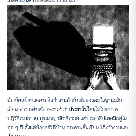
เปลี่ยนแปลงทางสังคมผ่านชื่อ นิภา
นักเขียนผีแห่งสยามจึงทำงานกับข้างในของผมในฐานะนัก
เขียน-ข่าว อย่างจัง เพราะคำว่า
ประชาธิปไตย
ไม่ใช่แค่การ
ปฏิวัติระบอบสมบูรณาญาสิทธิราชย์ แต่ประชาธิปไตยมีอยู่ใน
ทุก ๆ ที่ ตั้งแต่ห้องครัวที่บ้าน กระดานชั้นเรียน โต๊ะทำงานและ