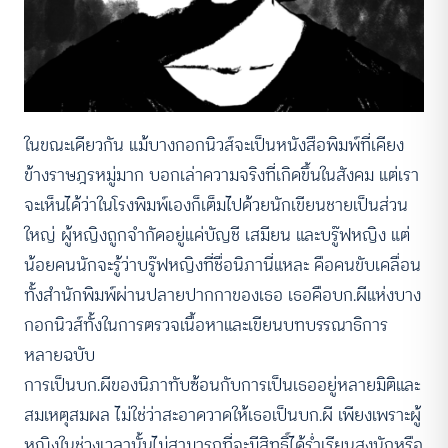
ในขณะเดียวกัน แม้บางกอกนิวส์จะเป็นหนังสือพิมพ์ที่เคียง
ข้างราษฎรหมู่มาก บอกเล่าความจริงที่เกิดขึ้นในสังคม แต่เรา
จะเห็นได้ว่าในโรงพิมพ์เองก็เต็มไปด้วยนักเขียนชายเป็นส่วน
ใหญ่ ผู้หญิงถูกจำกัดอยู่แค่บัญชี เสมียน และบรู๊ฟหญิง แต่
น้อยคนนักจะรู้ว่าบรู๊ฟหญิงที่ชื่อนิภานี่แหละ คือคนขับเคลื่อน
ทั้งสำนักพิมพ์ผ่านปลายปากกาของเธอ เธอคือบก.ผีแห่งบาง
กอกนิวส์ทั้งในการตรวจเนื้อหาและเขียนบทบรรณาธิการ
หลายฉบับ
การเป็นบก.ผีของนิภาทับซ้อนกับการเป็นเธออยู่หลายมิติและ
สมเหตุสมผล ไม่ใช่ว่าสะอาดวาดให้เธอเป็นบก.ผี เพียงเพราะผู้
หญิงในช่วงเวลานั้นไม่สามารถที่จะมีสิทธิ์ได้ร่ำเรียนสูงนักหรือ