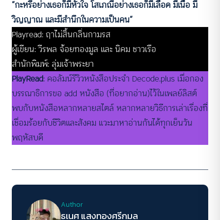
“กะหรี่อย่างเธอก็มีหัวใจ โสเภณีอย่างเธอก็มีเลือด มีเนื้อ มี
วิญญาณ และมีสำนึกในความเป็นคน”
Playread: ฤาไม่สิ้นกลิ่นกามรส
ผู้เขียน: วีรพล จ้อยทองมูล และ นิคม ชาวเรือ
สำนักพิมพ์: ลุ่มเจ้าพระยา
PlayRead
: คอลัมน์รีวิวหนังสือประจำ Decode.plus เมื่อกอง
บรรณาธิการขอ add หนังสือ (ที่อยากอ่าน)ไว้ในเพลย์ลิสต์
พบกับหนังสือหลากหลายสไตล์ หลากหลายวิธีการเล่าเรื่องที่
เชื่อมร้อยกับชีวิตและสังคม แวะมาหาอ่านกันได้ทุกเย็นวัน
พฤหัสบดี
Author
ธเนศ แสงทองศรีกมล