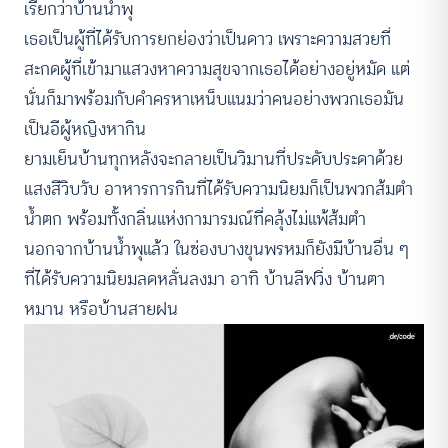
เรียกว่าบ้านน้ำพุ
เธอเป็นผู้ที่ได้รับการยกย่องว่าเป็นดาว เพราะความสวยที่
สะกดผู้ที่เข้ามาแสวงหาความสุขจากเธอได้อย่างอยู่หมัด แต่
นั่นก็มาพร้อมกับคำครหาเหน็บแนมว่าคนอย่างพวกเธอมัน
เป็นอีผู้หญิงหากิน
ยามเย็นบ้านทุกหลังจะกลายเป็นวิมานที่ประดับประดาด้วย
แสงสีวิบวับ อาหารการกินที่ได้รับความนิยมก็เป็นพวกส้มตำ
น้ำตก พร้อมทั้งกลิ่นแห่งกามารมณ์ที่คลุ้งไม่แพ้ส้มตำ
นอกจากบ้านน้ำพุแล้ว ในซ่องบางขุนพรหมก็ยังมีบ้านอื่น ๆ
ที่ได้รับความนิยมลดหลั่นลงมา อาทิ บ้านลีฟวิ่ง บ้านตา
หมาน หรือบ้านสายฝน