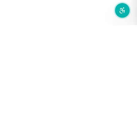
สำนักเครือข่ายสื่อสาธารณะ
องค์การกระจายเสียงและแพร่ภาพสาธารณะแห่งประเทศไทย (THAI
PBS)
PRIVACY POLICY
/
TERM OF USE
รู้จัก DE/CODE
DE/CODE คือใคร
ติดต่อเรา
FOLLOW DE/CODE
COPYRIGHT © 2026
DECODE THAI PBS
. ALL RIGHTS RESERVED.