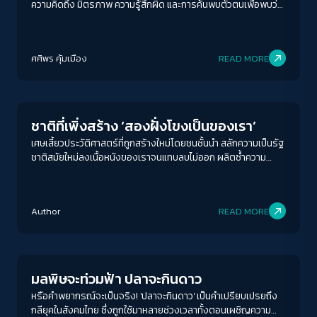
ความคิดถึง มิตรภาพ ความรู้สึกผิด และการค้นพบตัวตนเพื่อพบว่า
เราจะพบกันอีก...
ศศิพร คุ้มเมือง
READ MORE
Play Read
ชาติที่เพิ่งสร้าง ‘สองฝั่งโขงเป็นของเรา’
เศษเสี้ยวประวัติศาสตร์ที่ถูกสร้างใหม่โดยชนชั้นนำ สลักความเป็นรัฐ
ชาติสมัยใหม่ลงเนื้อหนังของเราจนแทบลบไม่ออก ผลิตซ้ำความ
โกรธเกรี้ยวและวาทกรรมเสียดินแดน จนคำถามอีกประการที่สำคัญ
ว่า ‘ดินแดนที่เสียเป็นของเราจริงหรือ?’ ลางเลือนจนแทบไม่สลัก
ACCESS
IBILITY
สำคัญ
Author
READ MORE
Environment
ขนาดตัวอักษร
A-
A
A+
A++
มลพิษจะท่วมฟ้า ปลาจะกินดาว
ระยะห่างข้อความ
หรือคำพยากรณ์จะเป็นจริง! 'ปลาจะกินดาว' เป็นคำเปรียบเปรยถึง
กลียุคในสังคมไทย ซึ่งถูกใช้มาหลายช่วงเวลาทั้งตอนเผชิญความ
ปกติ
มาก
มากที่สุด