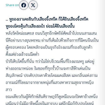
Share on
… หูของเราเคยชินกับเสียงจิ้งหรีด ก็ได้ยินเสียงจิ้งหรีด
หูของใครคุ้นกับเสียงอะไร ย่อมได้ยินเสียงนั้น
หลังวัดใหม่อมตรส ถนนวิสุทธิกษัตริย์ตัดเข้าไปถนนสามเสน
นี่คือย่านบางขุนพรหม ย่านที่เต็มไปด้วยกิจการที่มีคนจีนเป็น
ผู้ครอบครอง โดยหลักจะเป็นธุรกิจโรงแรมที่รองรับลูกค้า
ตั้งแต่ช่วงเช้าจนมืดค่ำ
บัวรีเติบโตขึ้นที่นั่น ทว่าไม่ใช่บริเวณพื้นที่โรงแรมหรู แต่อยู่
ห่างออกมาหน่อย ในซอยที่ทุกรั้วบ้านจะทาสีฟ้าเด่นเป็น
สัญลักษณ์ ประดับประดาด้วยโคมแดงสีสด และกลิ่นแห่งกาม
อารมณ์ที่โชยมาจากชายหนุ่มที่แสวงหาความสุขจากหญิง
สาว
ขณะเดียวกันผู้พิทักษ์สันติราษฎร์ก็ดูเหมือนจะปิดตาข้างหนึ่ง
เสมือนว่าไม่มีอาชีพนี้อยู่ในสารบบ แต่อีกมือก็รับประโยชน์