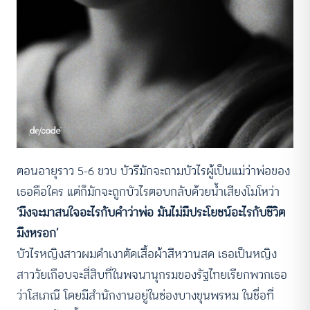
ตอนอายุราว 5-6 ขวบ บัวรีมักจะถามบัวไรผู้เป็นแม่ว่าพ่อของ
เธอคือใคร แต่ก็มักจะถูกบัวไรตอบกลับด้วยน้ำเสียงโมโหว่า
‘มึงจะมาสนใจอะไรกับคำว่าพ่อ มันไม่มีประโยชน์อะไรกับชีวิต
มึงหรอก’
บัวไรหญิงสาวผมดำเงาตัดเสื้อผ้าสีหวานสด เธอเป็นหญิง
สาววัยเกือบจะสี่สิบที่ในพจนานุกรมของรัฐไทยเรียกพวกเธอ
ว่าโสเภณี โดยมีสำนักงานอยู่ในซ่องบางขุนพรหม ในชื่อที่