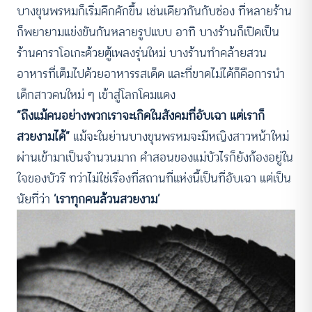
บางขุนพรหมก็เริ่มคึกคักขึ้น เช่นเดียวกันกับซ่อง ที่หลายร้าน
ก็พยายามแข่งขันกันหลายรูปแบบ อาทิ บางร้านก็เปิดเป็น
ร้านคาราโอเกะด้วยตู้เพลงรุ่นใหม่ บางร้านทำคล้ายสวน
อาหารที่เต็มไปด้วยอาหารรสเด็ด และที่ขาดไม่ได้ก็คือการนำ
เด็กสาวคนใหม่ ๆ เข้าสู่โลกโคมแดง
“ถึงแม้คนอย่างพวกเราจะเกิดในสังคมที่อับเฉา แต่เราก็
สวยงามได้”
แม้จะในย่านบางขุนพรหมจะมีหญิงสาวหน้าใหม่
ผ่านเข้ามาเป็นจำนวนมาก คำสอนของแม่บัวไรก็ยังก้องอยู่ใน
ใจของบัวรี ทว่าไม่ใช่เรื่องที่สถานที่แห่งนี้เป็นที่อับเฉา แต่เป็น
นัยที่ว่า
‘เราทุกคนล้วนสวยงาม’