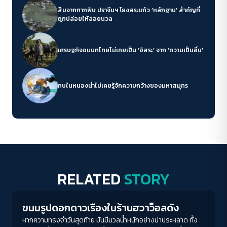
สืบจากกากพิษ ปราจีนฯ โยงสระแก้ว ‘หลักฐาน’ สำคัญที่
ถูกปล่อยให้ลอยนวล
เศรษฐกิจชนบทไทยไม่เคยเป็น ‘อิสระ’ จาก ‘ความเป็นอื่น’
กบในหนองน้ำไม่เคยรู้จักความกว้างของมหาสมุทร
RELATED
STORY
Play Read
ขนมรูปดอกดาวเรืองในร้านฮวาว็อลดัง
หากความทรงจำวันสุดท้าย มันมีมวลน้ำหนักอย่างน่าประหลาด ทั้ง