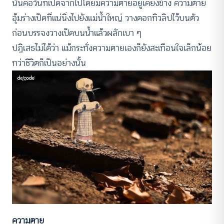
นั่นคือวันที่เป็ดจากไปโดยมีความตายอยู่เคียงข้าง ความตาย
อุ้มร่างเป็ดที่แน่นิ่งไปยังแม่น้ำใหญ่ วางดอกทิวลิปไว้บนตัว
ก่อนบรรจงวางเป็ดบนน้ำแล้วผลักเบา ๆ
ปฏิเสธไม่ได้ว่า แม้กระทั่งความตายเองก็ยังสะเทือนใจเล็กน้อย
ทว่าชีวิตก็เป็นอย่างนั้น
ความตาย