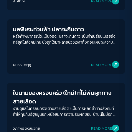
Author
READ MORE
Environment
มลพิษจะท่วมฟ้า ปลาจะกินดาว
หรือคำพยากรณ์จะเป็นจริง! 'ปลาจะกินดาว' เป็นคำเปรียบเปรยถึง
กลียุคในสังคมไทย ซึ่งถูกใช้มาหลายช่วงเวลาทั้งตอนเผชิญความ
รุนแรงทางการเมือง การทุจริตฉาวโฉ่ กระทั่งตอนนี้ที่เรากำลัง
เผชิญกับหายนะทางสิ่งแวดล้อม
ACCESS
IBILITY
นทธร เกตุชู
READ MORE
Play Read
ขนาดตัวอักษร
A-
A
A+
A++
ในนามของครอบครัว (ใหม่) ที่ไม่พันผูกทาง
ระยะห่างข้อความ
สายเลือด
ปกติ
มาก
มากที่สุด
งานดูแลในครอบครัว(ตามสายเลือด) เป็นการผลิตซ้ำทางสังคมที่
ทำให้ทุนกับรัฐอยู่นอกเหนือสมการความรับผิดชอบ 'บ้านนี้ไม่มีรัก'
ชวนผู้อ่านจิตนาการถึงเช้าวันใหม่หลังการปฏิวัติ เมื่อวันนั้นมาถึงเรา
ปรับสีสำหรับตาบอดสี
อาจได้เห็นการดูแลโดยสังคมและปลดพันธนาการของเหล่าสตรีที่
วิภาพร วัฒนวิทย์
READ MORE
ปิด
Protan
Deutan
Tritan