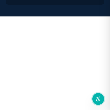
เป็นผู้แบกรับภาระงานดูแลในบ้านมาหลายศตวรรษ
คอนทราสต์สูง
โหมดขาวดำ
ฟอนต์อ่านง่าย
เน้นลิงก์
เน้นกรอบ Focus
ซ่อนรูปภาพ
ลดการเคลื่อนไหว