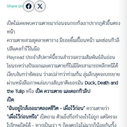
Share on
เป็ดไม่เคยพบความตายมาก่อนจนกระทั่งเขาปรากฏตัวขึ้นตรง
หน้า
ความตายสวมชุดลายตาราง มีรอยยิ้มเปื้อนหน้า และซ่อนทิวลิ
ปสีแดงก่ำไว้ในมือ
Playread ประจำสัปดาห์นี้ชวนสำรวจความสัมพันธ์อันอ่อน
โยนระหว่างปัจเจกและความตายที่ไม่มีใครสามารถหลีกหนีได้
เงียบงันทว่าชัดเจน ว่างเปล่าทว่าท่วมท้น ลุ่มลึกสุดจะบรรยาย
ผ่านหนังสือภาพเล่มบางสัญชาติเยอรมัน
Duck, Death and
the Tulip
หรือ
เป็ด ความตาย และดอกทิวลิป
เป็ด
“ฉันอยู่ใกล้เธอมาตลอดชีวิต – เผื่อไว้ก่อน”
ความตายว่า
“เผื่อไว้ก่อนหรือ”
เป็ดถาม ตัวแข็งทื่อทำอะไรไม่ถูก แต่ใครจะ
ไปโทษเป็ดได้ – หากเป็นเรา ๆ ก็คงตกใจไม่มากก็น้อยกันทั้ง