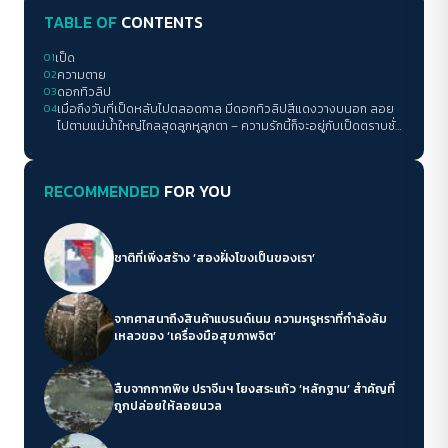
TABLE OF
CONTENTS
01
เป็ด
02
ความตาย
03
ดอกทิวลิป
04
เมื่อถึงวันที่เป็ดหลับไปตลอดกาล มีดอกทิวลิปสีแดงวางบนอก ลอย
ไปตามแม่น้ำใหญ่ไกลสุดลูกหูลูกตา – ความรักนี้ก็จะอยู่กับเป็ดตราบชั่ว
นิรันดร์
RECOMMENDED
FOR YOU
ชาติที่เพิ่งสร้าง ‘สองฝั่งโขงเป็นของเรา’
จากศาสนาถึงสินค้าแบรนด์เนม ความหรูหราที่กำลังล้ม
เหลวของ ‘เครื่องมือสุขภาพจิต’
สืบจากกากพิษ ปราจีนฯ โยงสระแก้ว ‘หลักฐาน’ สำคัญที่
ถูกปล่อยให้ลอยนวล