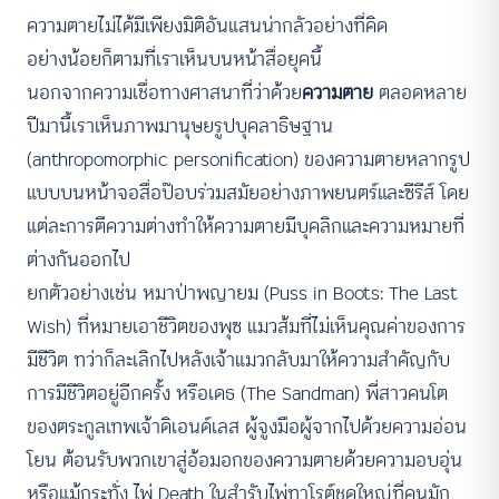
ความตายไม่ได้มีเพียงมิติอันแสนน่ากลัวอย่างที่คิด
อย่างน้อยก็ตามที่เราเห็นบนหน้าสื่อยุคนี้
นอกจากความเชื่อทางศาสนาที่ว่าด้วย
ความตาย
ตลอดหลาย
ปีมานี้เราเห็นภาพมานุษยรูปบุคลาธิษฐาน
(anthropomorphic personification) ของความตายหลากรูป
แบบบนหน้าจอสื่อป๊อบร่วมสมัยอย่างภาพยนตร์และซีรีส์ โดย
แต่ละการตีความต่างทำให้ความตายมีบุคลิกและความหมายที่
ต่างกันออกไป
ยกตัวอย่างเช่น หมาป่าพญายม (Puss in Boots: The Last
Wish) ที่หมายเอาชีวิตของพุซ แมวส้มที่ไม่เห็นคุณค่าของการ
มีชีวิต ทว่าก็ละเลิกไปหลังเจ้าแมวกลับมาให้ความสำคัญกับ
การมีชีวิตอยู่อีกครั้ง หรือเดธ (The Sandman) พี่สาวคนโต
ของตระกูลเทพเจ้าดิเอนด์เลส ผู้จูงมือผู้จากไปด้วยความอ่อน
โยน ต้อนรับพวกเขาสู่อ้อมอกของความตายด้วยความอบอุ่น
หรือแม้กระทั่ง ไพ่ Death ในสำรับไพ่ทาโรต์ชุดใหญ่ที่คนมัก