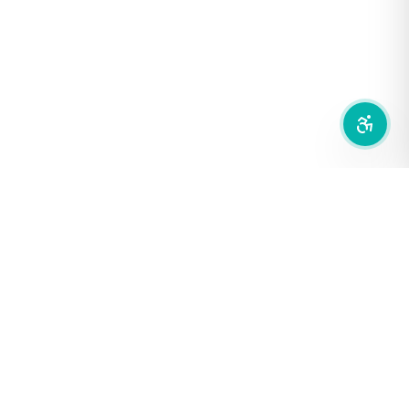
ซ่อนรูปภาพ
ลดการเคลื่อนไหว
สำนักเครือข่ายสื่อสาธารณะ
องค์การกระจายเสียงและแพร่ภาพสาธารณะแห่งประเทศไทย (THAI
PBS)
PRIVACY POLICY
/
TERM OF USE
รู้จัก DE/CODE
DE/CODE คือใคร
ติดต่อเรา
FOLLOW DE/CODE