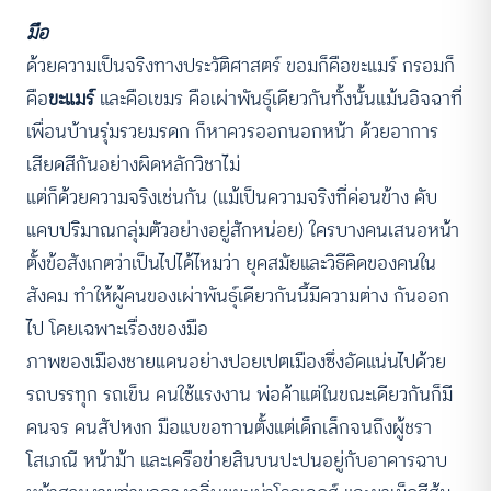
มือ
ด้วยความเป็นจริงทางประวัติศาสตร์ ขอมก็คือขะแมร์ กรอมก็
คือ
ขะแมร์
และคือเขมร คือเผ่าพันธุ์เดียวกันทั้งนั้นแม้นอิจฉาที่
เพื่อนบ้านรุ่มรวยมรดก ก็หาควรออกนอกหน้า ด้วยอาการ
เสียดสีกันอย่างผิดหลักวิชาไม่
แต่ก็ด้วยความจริงเช่นกัน (แม้เป็นความจริงที่ค่อนข้าง คับ
แคบปริมาณกลุ่มตัวอย่างอยู่สักหน่อย) ใครบางคนเสนอหน้า
ตั้งข้อสังเกตว่าเป็นไปได้ไหมว่า ยุคสมัยและวิธีคิดของคนใน
สังคม ทำให้ผู้คนของเผ่าพันธุ์เดียวกันนี้มีความต่าง กันออก
ไป โดยเฉพาะเรื่องของมือ
ภาพของเมืองชายแดนอย่างปอยเปตเมืองซึ่งอัดแน่นไปด้วย
รถบรรทุก รถเข็น คนใช้แรงงาน พ่อค้าแต่ในขณะเดียวกันก็มี
คนจร คนสัปหงก มือแบขอทานตั้งแต่เด็กเล็กจนถึงผู้ชรา
โสเภณี หน้าม้า และเครือข่ายสินบนปะปนอยู่กับอาคารฉาบ