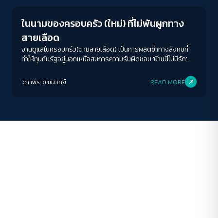
A-
A
A+
A++
ในนามของครอบครัว (ใหม่) ที่ไม่พันผูกทาง
ระยะห่างข้อความ
สายเลือด
ปกติ
มาก
มากที่สุด
งานดูแลในครอบครัว(ตามสายเลือด) เป็นการผลิตซ้ำทางสังคมที่
ทำให้ทุนกับรัฐอยู่นอกเหนือสมการความรับผิดชอบ 'บ้านนี้ไม่มีรัก'
ชวนผู้อ่านจิตนาการถึงเช้าวันใหม่หลังการปฏิวัติ เมื่อวันนั้นมาถึงเรา
ปรับสีสำหรับตาบอดสี
อาจได้เห็นการดูแลโดยสังคมและปลดพันธนาการของเหล่าสตรีที่
วิภาพร วัฒนวิทย์
READ MORE
ปิด
Protan
Deutan
Tritan
เป็นผู้แบกรับภาระงานดูแลในบ้านมาหลายศตวรรษ
คอนทราสต์สูง
โหมดขาวดำ
ฟอนต์อ่านง่าย
เน้นลิงก์
เน้นกรอบ Focus