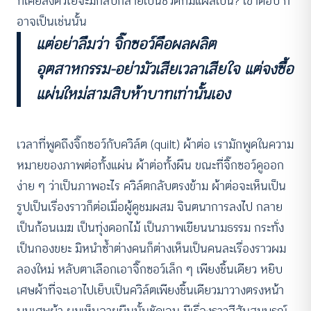
ที่เคยลงตัวไยจะมิกลับกลายเป็นชีวิตที่มีแผลเป็น? เขาตอบ ก็
อาจเป็นเช่นนั้น
แต่อย่าลืมว่า จิ๊กซอว์คือผลผลิต
อุตสาหกรรม-อย่ามัวเสียเวลาเสียใจ แต่จงซื้อ
แผ่นใหม่สามสิบห้าบาทเท่านั้นเอง
เวลาที่พูดถึงจิ๊กซอว์กับควิล์ต (quilt) ผ้าต่อ เรามักพูดในความ
หมายของภาพต่อทั้งแผ่น ผ้าต่อทั้งผืน ขณะที่จิ๊กซอว์ดูออก
ง่าย ๆ ว่าเป็นภาพอะไร ควิล์ตกลับตรงข้าม ผ้าต่อจะเห็นเป็น
รูปเป็นเรื่องราวก็ต่อเมื่อผู้ดูชมผสม จินตนาการลงไป กลาย
เป็นก้อนเมฆ เป็นทุ่งดอกไม้ เป็นภาพเขียนนามธรรม กระทั่ง
เป็นกองขยะ มิหนำซ้ำต่างคนก็ต่างเห็นเป็นคนละเรื่องราวผม
ลองใหม่ หลับตาเลือกเอาจิ๊กซอว์เล็ก ๆ เพียงชิ้นเดียว หยิบ
เศษผ้าที่จะเอาไปเย็บเป็นควิล์ตเพียงชิ้นเดียวมาวางตรงหน้า