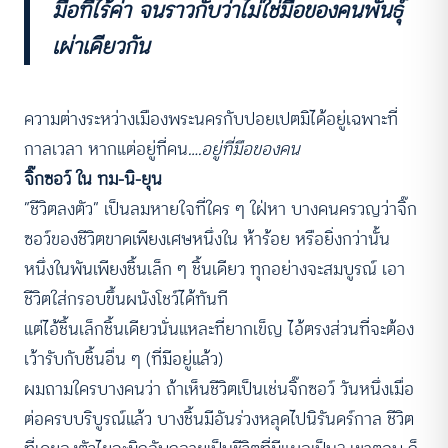
มือที่ไร้ค่า จนราวกับว่าไม่ใช่มือของคนพันธุ์
เผ่าเดียวกัน
ความต่างระหว่างเมืองพระนครกับปอยเปตมิได้อยู่เฉพาะที่
กาลเวลา หากแต่อยู่ที่คน
….อยู่ที่มือของคน
จิ๊กซอว์ ใน ทม-นิ-ยุน
“ชีวิตลงตัว” เป็นลมหายใจที่ใคร ๆ ใฝ่หา บางคนครวญว่าจิ๊ก
ซอว์ของชีวิตขาดเพียงเศษหนึ่งใน ห้าร้อย หรือยิ่งกว่านั้น
หนึ่งในพันเพียงชิ้นเล็ก ๆ ชิ้นเดียว ทุกอย่างจะสมบูรณ์ เอา
ชีวิตใส่กรอบขึ้นผนังโชว์ได้ทันที
แต่ไอ้ชิ้นเล็กชิ้นเดียวนั่นแหละที่ยากเข็ญ ไอ้ตรงส่วนที่จะต้อง
เว้ารับกับชิ้นอื่น ๆ (ที่มีอยู่แล้ว)
ผมถามใครบางคนว่า ถ้าเห็นชีวิตเป็นเช่นจิ๊กซอว์ วันหนึ่งเมื่อ
ต่อครบบริบูรณ์แล้ว บางชิ้นมีอันร่วงหลุดไปนิรันดร์กาล ชีวิต