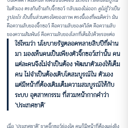
บนเศษผ้า ผมเห็นลายผืนนั้นชัดเจน มีเรื่องราวสีสันสมบูรณ์
ในตัวเอง ตรงกันข้ามกับจิ๊กซอว์ กลับมองไม่ออก
ดูไม่รู้ว่าเป็น
รูปอะไร เ
ป็นชิ้นส่วนตรงใดของภาพ ตรงนี้เองที่ผมคิดว่า มัน
คือความลับของจิ๊กซอว์ คือความลับของควิล์ต คือความลับ
ของความสัมพันธ์ คือความลับของโลกที่เต็มไปด้วยรอยต่อ
ใช่ไหมว่า นโยบายรัฐตลอดหลายสิบปีที่ผ่าน
มา มองเห็นคนเป็นเพียงตัวจิ๊กซอว์เท่านั้น คน
แต่ละคนจึงไม่จำเป็นต้อง พัฒนาตัวเองให้เต็ม
คน ไม่จำเป็นต้องเติบโตสมบูรณ์ใน ตัวเอง
แต่มีหน้าที่ต้องเติมเต็มความสมบูรณ์ให้กับ
ระบบ อุตสาหกรรม ที่สวมหน้ากากคำว่า
‘ประเทศชาติ’
เมื่อ ‘ประเทศชาติ
’
ขาดจิ๊กซอว์ช่องใด คนก็มีหน้าที่ต้องแย่งชิง