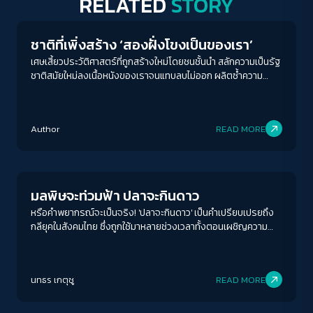
RELATED
STORY
ชาติที่เพิ่งสร้าง ‘สองฝั่งโขงเป็นของเรา’
เศษเสี้ยวประวัติศาสตร์ที่ถูกสร้างใหม่โดยชนชั้นนำ สลักความเป็นรัฐ
ชาติสมัยใหม่ลงเนื้อหนังของเราจนแทบลบไม่ออก ผลิตซ้ำความ
โกรธเกรี้ยวและวาทกรรมเสียดินแดน จนคำถามอีกประการที่สำคัญ
ว่า ‘ดินแดนที่เสียเป็นของเราจริงหรือ?’ ลางเลือนจนแทบไม่สลัก
สำคัญ
Author
READ MORE
Environment
มลพิษจะท่วมฟ้า ปลาจะกินดาว
หรือคำพยากรณ์จะเป็นจริง! 'ปลาจะกินดาว' เป็นคำเปรียบเปรยถึง
กลียุคในสังคมไทย ซึ่งถูกใช้มาหลายช่วงเวลาทั้งตอนเผชิญความ
รุนแรงทางการเมือง การทุจริตฉาวโฉ่ กระทั่งตอนนี้ที่เรากำลัง
เผชิญกับหายนะทางสิ่งแวดล้อม
ACCESS
IBILITY
นทธร เกตุชู
READ MORE
Play Read
ขนาดตัวอักษร