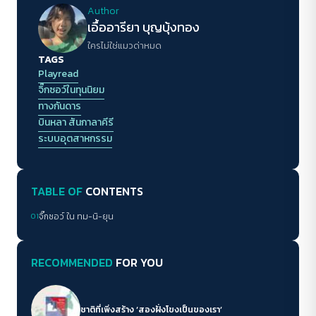
Author
เอื้ออารียา บุญบุ้งทอง
ใครไม่ใช่แมวด่าหมด
TAGS
Playread
จิ๊กซอว์ในทุนนิยม
ทางกันดาร
บินหลา สันกาลาคีรี
ระบบอุตสาหกรรม
TABLE OF
CONTENTS
01
จิ๊กซอว์ ใน ทม-นิ-ยุน
RECOMMENDED
FOR YOU
ชาติที่เพิ่งสร้าง ‘สองฝั่งโขงเป็นของเรา’