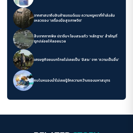
จากศาสนาถึงสินค้าแบรนด์เนม ความหรูหราที่กำลังล้ม
เหลวของ ‘เครื่องมือสุขภาพจิต’
สืบจากกากพิษ ปราจีนฯ โยงสระแก้ว ‘หลักฐาน’ สำคัญที่
ถูกปล่อยให้ลอยนวล
เศรษฐกิจชนบทไทยไม่เคยเป็น ‘อิสระ’ จาก ‘ความเป็นอื่น’
กบในหนองน้ำไม่เคยรู้จักความกว้างของมหาสมุทร
Play Read