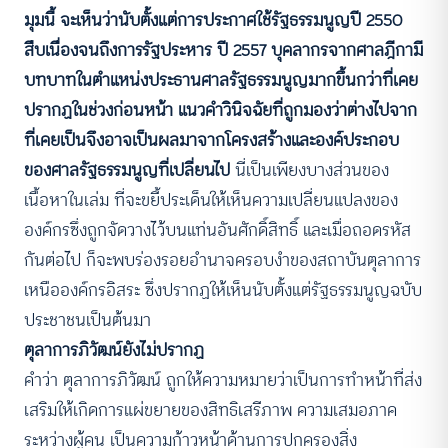
มุมนี้ จะเห็นว่านับตั้งแต่การประกาศใช้รัฐธรรมนูญปี 2550
สืบเนื่องจนถึงการรัฐประหาร ปี 2557 บุคลากรจากศาลฎีกามี
บทบาทในตำแหน่งประธานศาลรัฐธรรมนูญมากขึ้นกว่าที่เคย
ปรากฏในช่วงก่อนหน้า แนวคำวินิจฉัยที่ถูกมองว่าต่างไปจาก
ที่เคยเป็นจึงอาจเป็นผลมาจากโครงสร้างและองค์ประกอบ
ของศาลรัฐธรรมนูญที่เปลี่ยนไป
นี่เป็นเพียงบางส่วนของ
เนื้อหาในเล่ม ที่จะขยี้ประเด็นให้เห็นความเปลี่ยนแปลงของ
องค์กรซึ่งถูกจัดวางไว้บนแท่นอันศักดิ์สิทธิ์ และเมื่อถอดรหัส
กันต่อไป ก็จะพบร่องรอยอำนาจครอบงำของสถาบันตุลาการ
เหนือองค์กรอิสระ ซึ่งปรากฏให้เห็นนับตั้งแต่รัฐธรรมนูญฉบับ
ประชาชนเป็นต้นมา
ตุลาการภิวัฒน์ยังไม่ปรากฏ
คำว่า ตุลาการภิวัฒน์ ถูกให้ความหมายว่าเป็นการทำหน้าที่ส่ง
เสริมให้เกิดการแผ่ขยายของสิทธิเสรีภาพ ความเสมอภาค
ระหว่างผู้คน เป็นความก้าวหน้าด้านการปกครองสิ่ง