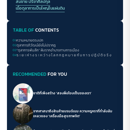
สมชาย ปรีชาศิลปกุล
เมื่อตุลาการเป็นใหญ่ในแผ่นดิน
TABLE OF
CONTENTS
01
ความหมายตรงปก
02
ตุลาการภิวัฒน์ยังไม่ปรากฏ
03
“ตุลาการพันลึก” ฝังรากอำนาจทางการเมือง
04
ร ะ ย ะ ห่ า ง ร ะ ห ว่ า ง โ ล ก ก ฏ ห ม า ย กั บ ก า ร ป ฏิ บั ติ จ ริ ง
RECOMMENDED
FOR YOU
ชาติที่เพิ่งสร้าง ‘สองฝั่งโขงเป็นของเรา’
จากศาสนาถึงสินค้าแบรนด์เนม ความหรูหราที่กำลังล้ม
เหลวของ ‘เครื่องมือสุขภาพจิต’