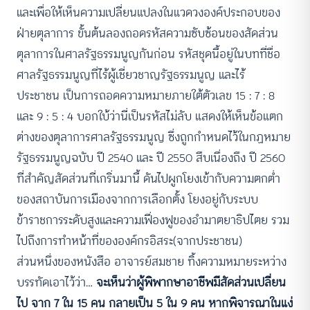
และเพื่อให้เห็นความเปลี่ยนแปลงในแวดวงองค์ประกอบของ
ฝ่ายตุลาการ ขั้นต้นลองถอดรหัสความซับซ้อนของสัดส่วน
ตุลาการในศาลรัฐธรรมนูญกันก่อน รหัสชุดนี้อยู่ในบทที่ชื่อ
ศาลรัฐธรรมนูญที่ไร้ผู้เชี่ยวชาญรัฐธรรมนูญ และไร้
ประชาชน เป็นการถอดความหมายภายใต้ตัวเลข 15 : 7 : 8
และ 9 : 5 : 4 บอกใบ้ว่านี่เป็นรหัสไม่ลับ แสดงให้เห็นข้อแตก
ต่างของตุลาการศาลรัฐธรรมนูญ ซึ่งถูกกำหนดไว้ในกฏหมาย
รัฐธรรมนูญฉบับ ปี 2540 และ ปี 2550 สืบเนื่องถึง ปี 2560
ที่สำคัญสัดส่วนที่เกริ่นมานี้ ดันไปผูกโยงเข้ากับความตกต่ำ
ของสถาบันการเมืองจากการเลือกตั้ง โยงอยู่กับระบบ
ข้าราชการระดับสูงและความเฟื่องฟูของอำมาตยาธิปไตย รวม
ไปถึงการทำหน้าที่ขององค์กรอิสระ(จากประชาชน)
ส่วนหนึ่งของหนังสือ อาจารย์สมชาย ทิ้งความหมายระหว่าง
บรรทัดเอาไว้ว่า…
จะเห็นว่าผู้พิพากษาอาชีพมีสัดส่วนเปลี่ยน
ไป จาก 7 ใน 15 คน กลายเป็น 5 ใน 9 คน หากพิจารณาในแง่