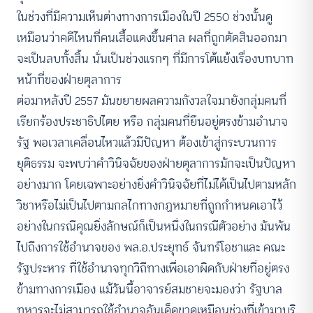
ในช่วงที่มีความเห็นต่างทางการเมืองในปี 2550 ช่วงนั้นดู
เหมือนว่าคดีไหนที่คนเสื้อแดงขึ้นศาล ผลที่ถูกตัดสินออกมา
จะเป็นลบทั้งสิ้น นั่นเป็นช่วงแรกๆ ที่มีการโต้แย้งเรื่องบทบาท
หน้าที่ของฝ่ายตุลาการ
ต่อมาหลังปี 2557 มันขยายผลความกังวลใจมายังกลุ่มคนที่
เรียกร้องประชาธิปไตย หรือ กลุ่มคนที่ยืนอยู่ตรงข้ามอำนาจ
รัฐ พอเวลาเคลื่อนไหวแล้วมีปัญหา ต้องเข้าสู่กระบวนการ
ยุติธรรม จะพบว่าคำวินิจฉัยของฝ่ายตุลาการมักจะเป็นปัญหา
อย่างมาก โดยเฉพาะอย่างยิ่งคำวินิจฉัยที่ไม่ได้เป็นไปตามหลัก
วิชาหรือไม่เป็นไปตามกลไกทางกฏหมายที่ถูกกำหนดเอาไว้
อย่างในกรณีคุณยิ่งลักษณ์ก็เป็นหนึ่งในกรณีตัวอย่าง มันพัน
ไปถึงการใช้อำนาจของ พล.อ.ประยุทธ์ จันทร์โอชาและ คณะ
รัฐประหาร ที่ใช้อำนาจทุกวิถีทางเพื่อเอาผิดกับฝ่ายที่อยู่ตรง
ข้ามทางการเมือง แม้วันนี้อาจารย์สมชายจะมองว่า รัฐบาล
ทหารจะไม่สามารถใช้อำนาจอันเด็ดขาดเหมือนช่วงที่เข้ามาบริ