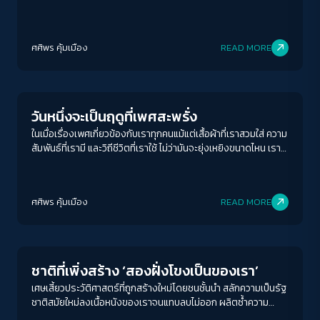
เราจะพบกันอีก...
ศศิพร คุ้มเมือง
READ MORE
Human & Society
วันหนึ่งจะเป็นฤดูที่เพศสะพรั่ง
ในเมื่อเรื่องเพศเกี่ยวข้องกับเราทุกคนแม้แต่เสื้อผ้าที่เราสวมใส่ ความ
สัมพันธ์ที่เรามี และวิถีชีวิตที่เราใช้ ไม่ว่ามันจะยุ่งเหยิงขนาดไหน เราก็
จำเป็นต้อง "พูด" และ "หวัง" ว่าสักวันเพศสะพรั่งจะเบ่งบานในทุก
ฤดูกาล
ACCESS
IBILITY
ศศิพร คุ้มเมือง
READ MORE
Play Read
ขนาดตัวอักษร
A-
A
A+
A++
ชาติที่เพิ่งสร้าง ‘สองฝั่งโขงเป็นของเรา’
ระยะห่างข้อความ
เศษเสี้ยวประวัติศาสตร์ที่ถูกสร้างใหม่โดยชนชั้นนำ สลักความเป็นรัฐ
ชาติสมัยใหม่ลงเนื้อหนังของเราจนแทบลบไม่ออก ผลิตซ้ำความ
ปกติ
มาก
มากที่สุด
โกรธเกรี้ยวและวาทกรรมเสียดินแดน จนคำถามอีกประการที่สำคัญ