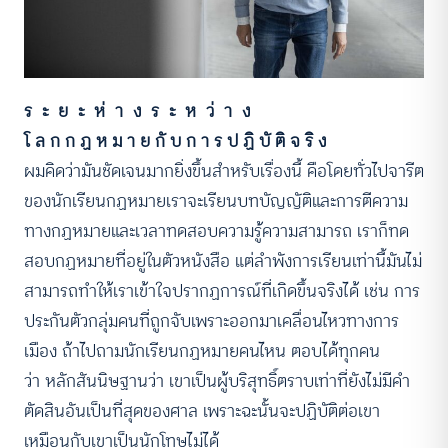
ร ะ ย ะ ห่ า ง ร ะ ห ว่ า ง
โ ล ก ก ฏ ห ม า ย กั บ ก า ร ป ฏิ บั ติ จ ริ ง
ผมคิดว่ามันชัดเจนมากยิ่งขึ้นสำหรับเรื่องนี้ คือโดยทั่วไปจารีต
ของนักเรียนกฏหมายเราจะเรียนบทบัญญัติและการตีความ
ทางกฏหมายและเวลาทดสอบความรู้ความสามารถ เราก็ทด
สอบกฏหมายที่อยู่ในตัวหนังสือ แต่ลำพังการเรียนเท่านี้มันไม่
สามารถทำให้เราเข้าใจปรากฏการณ์ที่เกิดขึ้นจริงได้ เช่น การ
ประกันตัวกลุ่มคนที่ถูกจับเพราะออกมาเคลื่อนไหวทางการ
เมือง ถ้าไปถามนักเรียนกฏหมายคนไหน ตอบได้ทุกคน
ว่า หลักสันนิษฐานว่า เขาเป็นผู้บริสุทธิ์ตราบเท่าที่ยังไม่มีคำ
ตัดสินอันเป็นที่สุดของศาล เพราะฉะนั้นจะปฏิบัติต่อเขา
เหมือนกับเขาเป็นนักโทษไม่ได้