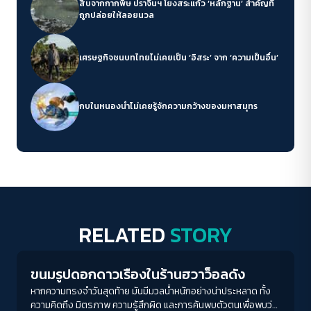
สืบจากกากพิษ ปราจีนฯ โยงสระแก้ว ‘หลักฐาน’ สำคัญที่
ถูกปล่อยให้ลอยนวล
เศรษฐกิจชนบทไทยไม่เคยเป็น ‘อิสระ’ จาก ‘ความเป็นอื่น’
กบในหนองน้ำไม่เคยรู้จักความกว้างของมหาสมุทร
RELATED
STORY
Play Read
ขนมรูปดอกดาวเรืองในร้านฮวาว็อลดัง
หากความทรงจำวันสุดท้าย มันมีมวลน้ำหนักอย่างน่าประหลาด ทั้ง
ความคิดถึง มิตรภาพ ความรู้สึกผิด และการค้นพบตัวตนเพื่อพบว่า