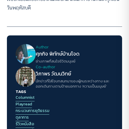
วันพฤหัสบดี
Author
ศุภกิจ พิทักษ์บ้านโจด
ช่างภาพที่สนใจชีวิตมนุษย์
Co-author
วิภาพร วัฒนวิทย์
นักข่าวที่ใส่ใจบทสนทนาของผู้คนระหว่างทาง และ
ออกเดินทางตามป้ายบอกทาง 'ความเป็นมนุษย์'
TAGS
Columnist
Playread
กระบวนการยุติธรรม
ตุลาการ
รีวิวหนังสือ