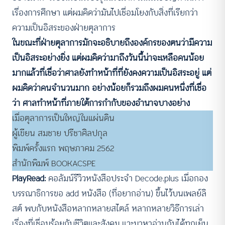
เรื่องการศึกษา แต่ผมคิดว่ามันไปเชื่อมโยงกับสิ่งที่เรียกว่า
ความเป็นอิสระของฝ่ายตุลาการ
ในขณะที่ฝ่ายตุลาการมักจะอธิบายถึงองค์กรของตนว่ามีความ
เป็นอิสระอย่างยิ่ง แต่ผมคิดว่ามาถึงวันนี้น่าจะเหลือคนน้อย
มากแล้วที่เชื่อว่าศาลยังทำหน้าที่ที่ยังคงความเป็นอิสระอยู่ แต่
ผมคิดว่าคนจำนวนมาก อย่างน้อยก็รวมถึงผมคนหนึ่งที่เชื่อ
ว่า ศาลทำหน้าที่ภายใต้การกำกับของอำนาจบางอย่าง
เมื่อตุลาการเป็นใหญ่ในแผ่นดิน
ผู้เขียน สมชาย ปรีชาศิลปกุล
พิมพ์ครั้งแรก พฤษภาคม 2562
สำนักพิมพ์ BOOKACSPE
PlayRead:
คอลัมน์รีวิวหนังสือประจำ Decode.plus เมื่อกอง
บรรณาธิการขอ add หนังสือ (ที่อยากอ่าน) ขึ้นไว้บนเพลย์ลิ
สต์ พบกับหนังสือหลากหลายสไตล์ หลากหลายวิธีการเล่า
เรื่องที่เชื่อมร้อยกับชีวิตและสังคม แวะมาหาอ่านกันได้ทุกเย็น