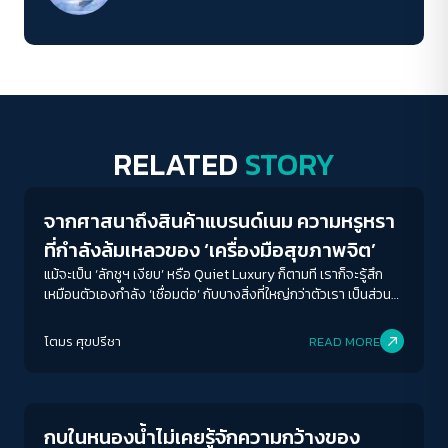
RELATED
STORY
Human & Society
จากศาสนาถึงสินค้าแบรนด์เนม ความหรูหรา
ที่กำลังล้มเหลวของ ‘เครื่องมือสุขภาพจิต’
แม้จะเป็น ‘ลักชูฯ เงียบ’ หรือ Quiet Luxury ก็ตามที เราก็จะรู้สึก
เหมือนตัวเองกำลัง ‘เชื่อมต่อ’ กับบางสิ่งที่ใหญ่กว่าตัวเรา เป็นส่วน
หนึ่งของกลุ่มคนที่ ‘รู้จัก’ การใช้ชีวิต-ซึ่งเอาเข้าจริงแล้ว ก็เหมือนที่
ศาสนาทำให้เราเป็นส่วนหนึ่งของกลุ่มคนที่ ‘เชื่อ’ แบบเดียวกัน
โตมร ศุขปรีชา
READ MORE
Columnist
กบในหนองน้ำไม่เคยรู้จักความกว้างของ