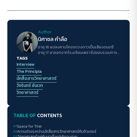
Author
นิศาชล คำลือ
อายุ 16 แปลงคาบโคจรดวงดาวเป็นเสียงดนตรี
อายุ 17 ลาออกจากโรงเรียนเพราะไม่ชอบระบบการ
TAGS
ศึกษาไทย อายุ 18 เล่าเรื่องบนเท็ดทอร์ค ปัจจุบัน
กำลังพยายามเป็นคนที่ดีกว่าเดิมในทุก ๆ วัน ศรัทธา
Interview
ในอวกาศ เพราะอวกาศแสดงถึงความเป็นหนึ่งเดียว
The Principia
ของทุกสิ่งและทุกศาสตร์ แม้มนุษย์จะอีโก้ใหญ่คับ
นักสื่อสารวิทยาศาสตร์
จักรวาลเพียงใด พวกเราต่างก็เป็นเพียงเศษเสี้ยว
วัชรินทร์ อันเวท
ของจุดเล็ก ๆ ในจักรวาลที่วันนึงไฟแห่งชีวิตก็จะ
มอดดับไปตามกาลเวลากันทุกคน
วิทยาศาสตร์
TABLE OF
CONTENTS
01
Space for Thai
02
ความต่างระหว่างนักสื่อสารวิทยาศาสตร์กับติวเตอร์
03
วิทยาศาสตร์อยู่กับเราตั้งแต่เกิดจนตาย