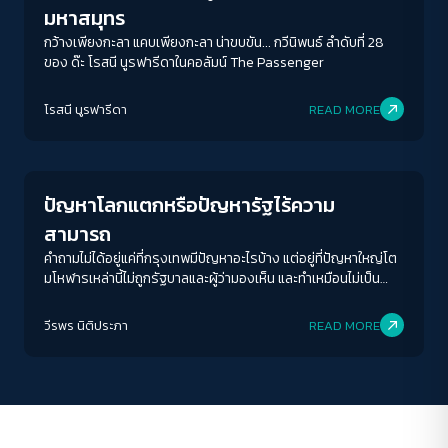
มหาสมุทร
กว้างเพียงกะลา แคบเพียงกะลา น่าขบขัน... กวีนิพนธ์ ลำดับที่ 28
ของ ด๊ะ โรสนี นูรฟารีดาในคอลัมน์ The Passenger
ACCESS
IBILITY
โรสนี นูรฟารีดา
READ MORE
Columnist
ขนาดตัวอักษร
A-
A
A+
A++
ปัญหาโลกแตกหรือปัญหารัฐไร้ความ
ระยะห่างข้อความ
สามารถ
ปกติ
มาก
มากที่สุด
คำถามไม่ได้อยู่แค่ที่กรุงเทพมีปัญหาอะไรบ้าง แต่อยู่ที่ปัญหาใหญ่โต
มโหฬารเหล่านี้ไม่ถูกรัฐบาลและผู้ว่ามองเห็น และทำเหมือนไม่เป็น
ปัญหาต่างหาก
ปรับสีสำหรับตาบอดสี
วีรพร นิติประภา
READ MORE
ปิด
Protan
Deutan
Tritan
คอนทราสต์สูง
โหมดขาวดำ