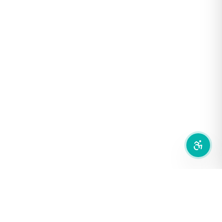
ฟอนต์อ่านง่าย
เน้นลิงก์
เน้นกรอบ Focus
ซ่อนรูปภาพ
ลดการเคลื่อนไหว
สำนักเครือข่ายสื่อสาธารณะ