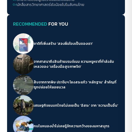
04
นักสื่อสารวิทยาศาสตร์ยังน้อยไปในสังคมไทย
RECOMMENDED
FOR YOU
ชาติที่เพิ่งสร้าง ‘สองฝั่งโขงเป็นของเรา’
จากศาสนาถึงสินค้าแบรนด์เนม ความหรูหราที่กำลังล้ม
เหลวของ ‘เครื่องมือสุขภาพจิต’
สืบจากกากพิษ ปราจีนฯ โยงสระแก้ว ‘หลักฐาน’ สำคัญที่
ถูกปล่อยให้ลอยนวล
เศรษฐกิจชนบทไทยไม่เคยเป็น ‘อิสระ’ จาก ‘ความเป็นอื่น’
กบในหนองน้ำไม่เคยรู้จักความกว้างของมหาสมุทร