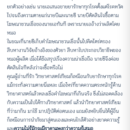
ยกตัวอย่างเช่น นายเอเสนอขายยารักษาทุกโรคตั้งแต่โรคหวัด
ไปจนถึงความตายแก่นายบีและนายซี นายบีตัดสินใจซื้อตาม
โฆษณาชวนเชื่อของนายเอทันที เพราะนายเออ้างว่าผลิตโดย
หมอ
ในขณะที่นายซีเก็บคำโฆษณาชวนเชื่อนั้นไปคิดไตร่ตรอง
สืบหางานวิจัยอ้างอิงของตัวยา สืบหาใบประกอบวิชาชีพของ
หมอผู้ผลิต เมื่อได้ข้อสรุปเรื่องความน่าเชื่อถือ นายซีจึงค่อย
ตัดสินใจทีหลังว่าจะซื้อหรือไม่
คุณผู้อ่านที่รัก วิทยาศาสตร์เทียมก็เหมือนกับยารักษาทุกโรค
แม้กระทั่งความตายนี่แหละ เมื่อไหร่ที่ขาดความตระหนักรู้ด้าน
วิทยาศาสตร์แล้วหลงเชื่อคำโฆษณาที่เกินจริง ซึ่งไม่สอดคล้อง
กับความเป็นไปได้ทางวิทยาศาสตร์ แล้วนำวิทยาศาสตร์เทียม
ที่ว่ามากิน มาใช้ มาปฎิบัติต่อตนเอง แถมยังหยิบยื่นให้ผู้อื่น
ก็เหมือนการนำภัยมาสู่ตนเองและคนใกล้ตัวอย่างขาดความรู้
และ
ความไม่รู้มักจะมีราคาแพงกว่าความรู้เสมอ