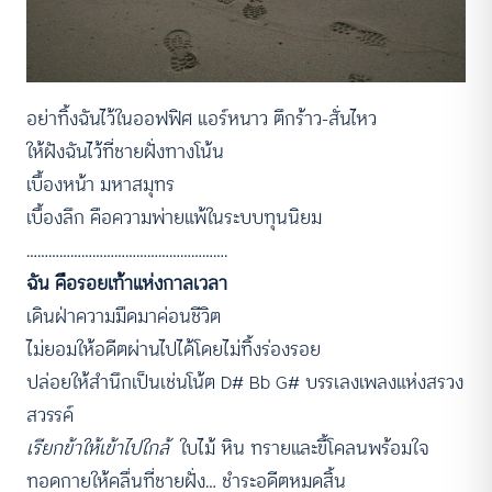
อย่าทิ้งฉันไว้ในออฟฟิศ แอร์หนาว ตึกร้าว-สั่นไหว
ให้ฝังฉันไว้ที่ชายฝั่งทางโน้น
เบื้องหน้า มหาสมุทร
เบื้องลึก คือความพ่ายแพ้ในระบบทุนนิยม
……………………………………………….
ฉัน คือรอยเท้าแห่งกาลเวลา
เดินฝ่าความมืดมาค่อนชีวิต
ไม่ยอมให้อดีตผ่านไปได้โดยไม่ทิ้งร่องรอย
ปล่อยให้สำนึกเป็นเช่นโน้ต D# Bb G# บรรเลงเพลงแห่งสรวง
สวรรค์
เรียกข้าให้เข้าไปใกล้
ใบไม้ หิน ทรายและขี้โคลนพร้อมใจ
ทอดกายให้คลื่นที่ชายฝั่ง… ชำระอดีตหมดสิ้น