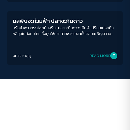
Environment
ขนาดตัวอักษร
A-
A
A+
A++
มลพิษจะท่วมฟ้า ปลาจะกินดาว
ระยะห่างข้อความ
หรือคำพยากรณ์จะเป็นจริง! 'ปลาจะกินดาว' เป็นคำเปรียบเปรยถึง
กลียุคในสังคมไทย ซึ่งถูกใช้มาหลายช่วงเวลาทั้งตอนเผชิญความ
ปกติ
มาก
มากที่สุด
รุนแรงทางการเมือง การทุจริตฉาวโฉ่ กระทั่งตอนนี้ที่เรากำลัง
เผชิญกับหายนะทางสิ่งแวดล้อม
ปรับสีสำหรับตาบอดสี
นทธร เกตุชู
READ MORE
ปิด
Protan
Deutan
Tritan
คอนทราสต์สูง
โหมดขาวดำ
ฟอนต์อ่านง่าย
เน้นลิงก์