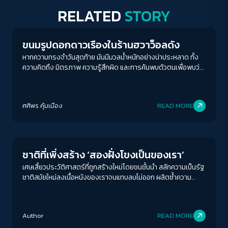
RELATED
STORY
Play Read
ขนมรูปดอกดาวเรืองในร้านฮวาว็อลดัง
หากความทรงจำวันสุดท้าย มันมีมวลน้ำหนักอย่างน่าประหลาด ทั้ง
ความคิดถึง มิตรภาพ ความรู้สึกผิด และการค้นพบตัวตนเพื่อพบว่า
เราจะพบกันอีก...
ศศิพร คุ้มเมือง
READ MORE
Play Read
ชาติที่เพิ่งสร้าง ‘สองฝั่งโขงเป็นของเรา’
เศษเสี้ยวประวัติศาสตร์ที่ถูกสร้างใหม่โดยชนชั้นนำ สลักความเป็นรัฐ
ชาติสมัยใหม่ลงเนื้อหนังของเราจนแทบลบไม่ออก ผลิตซ้ำความ
โกรธเกรี้ยวและวาทกรรมเสียดินแดน จนคำถามอีกประการที่สำคัญ
ว่า ‘ดินแดนที่เสียเป็นของเราจริงหรือ?’ ลางเลือนจนแทบไม่สลัก
ACCESS
IBILITY
สำคัญ
Author
READ MORE