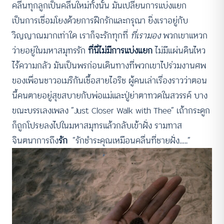
คลื่นทุกลูกเป็นคลื่นใหม่ทั้งนั้น มันเปลี่ยนการแบ่งแยก
เป็นการเชื่อมโยงด้วยการฝึกรักและกรุณา ยิ่งเราอยู่กับ
วิญญาณมากเท่าใด เราก็จะรักทุกที่
ที่เรามอง
พวกเขาแหวก
ว่ายอยู่ในมหาสมุทรรัก
ที่นี่ไม่มีการแบ่งแยก
ไม่มีแผ่นดินไหว
ไร้ความกลัว มันเป็นพรก่อนเดินทางที่พวกเขาไปร่วมงานศพ
ของเพื่อนชาวอเมริกันเชื้อสายไอริช ผู้คนเล่าเรื่องราวว่าตอน
นี้คนตายอยู่สุขสบายกับพ่อแม่และปู่ย่าตาทวดในสวรรค์ บาง
ขณะบรรเลงเพลง “Just Closer Walk with Thee” เถ้ากระดูก
ก็ถูกโปรยลงไปในมหาสมุทรแล้วกลับเข้าฝั่ง รามทาส
จินตนาการถึง
รัก
“รักชำระคุณเหมือนคลื่นที่ชายฝั่ง…..”