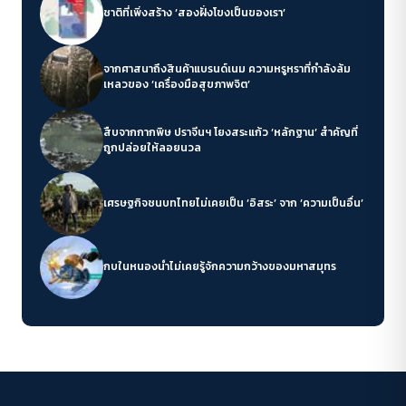
ชาติที่เพิ่งสร้าง ‘สองฝั่งโขงเป็นของเรา’
จากศาสนาถึงสินค้าแบรนด์เนม ความหรูหราที่กำลังล้ม
เหลวของ ‘เครื่องมือสุขภาพจิต’
สืบจากกากพิษ ปราจีนฯ โยงสระแก้ว ‘หลักฐาน’ สำคัญที่
ถูกปล่อยให้ลอยนวล
เศรษฐกิจชนบทไทยไม่เคยเป็น ‘อิสระ’ จาก ‘ความเป็นอื่น’
กบในหนองน้ำไม่เคยรู้จักความกว้างของมหาสมุทร