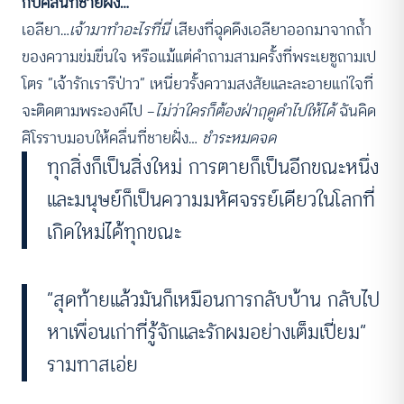
กับคลื่นที่ชายฝั่ง…
เอลียา…
เจ้ามาทำอะไรที่นี่
เสียงที่ฉุดดึงเอลียาออกมาจากถ้ำ
ของความข่มขื่นใจ หรือแม้แต่คำถามสามครั้งที่พระเยซูถามเป
โตร “เจ้ารักเรารึป่าว” เหนี่ยวรั้งความสงสัยและละอายแก่ใจที่
จะติดตามพระองค์ไป —
ไม่ว่าใครก็ต้องฝ่าฤดูดำไปให้ได้
ฉันคิด
ศิโรราบมอบให้คลื่นที่ชายฝั่ง…
ชำระหมดจด
ทุกสิ่งก็เป็นสิ่งใหม่ การตายก็เป็นอีกขณะหนึ่ง
และมนุษย์ก็เป็นความมหัศจรรย์เดียวในโลกที่
เกิดใหม่ได้ทุกขณะ
“สุดท้ายแล้วมันก็เหมือนการกลับบ้าน กลับไป
หาเพื่อนเก่าที่รู้จักและรักผมอย่างเต็มเปี่ยม”
รามทาสเอ่ย