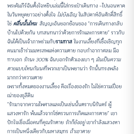
พระคัมภีร์ฉันตั้งใจหยิบเล่มนี้ใส่กระเป๋าเดินทาง —ไปนอนหาด
ในวันหยุดยาวอย่างตั้งใจ
ไม่บังเอิญ
ในสัปดาห์อันศักดิ์สิทธิ์
ใช่
คลื่นนั้นไหม
สัญญะอันยอกย้อนของ “การเดินทางกลับ
บ้านไปด้วยกัน บทสนทนาว่าด้วยการรักและการตาย” ราวกับ
ฉันได้เป็นเจ้าภาพร่วมกับ
รามทาส
ในงานเลี้ยงที่เชื้อเชิญทุก
คนมาเข้าร่วมมหรสพแห่งความตาย กอบกำอากาศลม มือ
ทาบอก
รักนะ 300%
ฉันบอกรักตัวเองเบา ๆ
มันเป็นความ
ตายแบบไหนกันนะ
ที่พวกเขาเป็นพยานว่า รักนั้นทรงพลัง
มากกว่าความตาย
เพราะทั้งหมดของงานเลี้ยง คือเรื่องของรัก ไม่ใช่ความเปื่อย
เน่าของธุลีดิน
“รักมาจากความไพศาลและเป็นเช่นนั้นตราบนิรันดร์ ผู้
แสวงหารัก พ้นแล้วจากโซ่ตรวนการเกิดและการตาย” เขา
ปักใจเชื่อเมื่อคนที่คุณรักตาย
รักก็ยังอยู่
เขากำลังแสวงหา
การเป็นหนึ่งเดียวกับมหาสมุทร
ถ้าเขาตาย