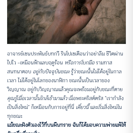
อาจารย์เซนประพันธ์บทกวี รินโปเซเตือนว่าอย่าลืม ชีวิตผ่าน
ไปไว —เหมือนฟ้าแลบฤดูร้อน
หรือการโบกมือ
รามทาส
สนทนาตอบ
อยู่กับปัจจุบันขณะ
รู้ว่าขณะนั้นไม่ได้อยู่ในกาล
เวลา ไม่ได้อยู่ในโลกของนาฬิกา ขณะนั้นเป็นเวลาของ
วิญญาณ อยู่กับวิญญาณแล้วคุณจะพร้อมอยู่กับขณะที่ตาย
คุณรู้เมื่อเวลานั้นใกล้เข้ามาแล้ว
เมื่อพระคริสต์ตรัส “เรากำลัง
เป็นสิ่งใหม่” ก็เหมือนกับการอยู่ที่นี่
เดี๋ยวนี้
และเริ่มสิ่งใหม่ใน
ทุกขณะ
แม้ขณะฝังตัวเองไว้ที่บนผืนทราย ฉันก็ได้มอบความพ่ายแพ้ให้