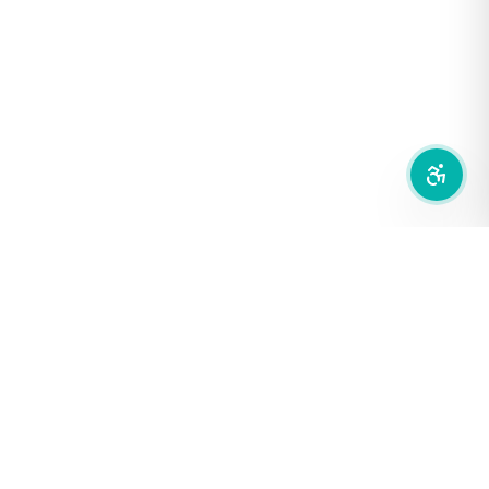
เน้นกรอบ Focus
ซ่อนรูปภาพ
ลดการเคลื่อนไหว
สำนักเครือข่ายสื่อสาธารณะ
องค์การกระจายเสียงและแพร่ภาพสาธารณะแห่งประเทศไทย (THAI
PBS)
PRIVACY POLICY
/
TERM OF USE
รู้จัก DE/CODE
DE/CODE คือใคร
ติดต่อเรา