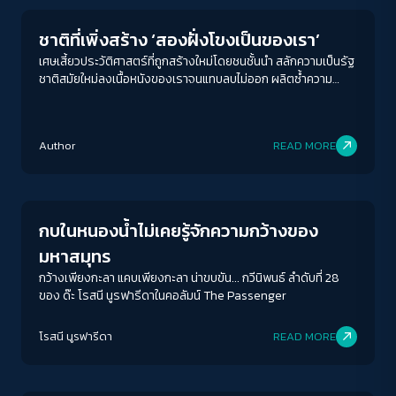
ชาติที่เพิ่งสร้าง ‘สองฝั่งโขงเป็นของเรา’
เศษเสี้ยวประวัติศาสตร์ที่ถูกสร้างใหม่โดยชนชั้นนำ สลักความเป็นรัฐ
ชาติสมัยใหม่ลงเนื้อหนังของเราจนแทบลบไม่ออก ผลิตซ้ำความ
โกรธเกรี้ยวและวาทกรรมเสียดินแดน จนคำถามอีกประการที่สำคัญ
ว่า ‘ดินแดนที่เสียเป็นของเราจริงหรือ?’ ลางเลือนจนแทบไม่สลัก
สำคัญ
Author
READ MORE
Columnist
กบในหนองน้ำไม่เคยรู้จักความกว้างของ
มหาสมุทร
กว้างเพียงกะลา แคบเพียงกะลา น่าขบขัน... กวีนิพนธ์ ลำดับที่ 28
ของ ด๊ะ โรสนี นูรฟารีดาในคอลัมน์ The Passenger
ACCESS
IBILITY
โรสนี นูรฟารีดา
READ MORE
Columnist
ขนาดตัวอักษร