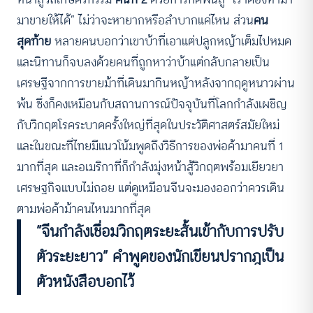
มาขายให้ได้” ไม่ว่าจะหายากหรือลำบากแค่ไหน ส่วน
คน
สุดท้าย
หลายคนบอกว่าเขาบ้าที่เอาแต่ปลูกหญ้าเต็มไปหมด
และนิทานก็จบลงด้วยคนที่ถูกหาว่าบ้าแต่กลับกลายเป็น
เศรษฐีจากการขายม้าที่เดินมากินหญ้าหลังจากฤดูหนาวผ่าน
พ้น ซึ่งก็คงเหมือนกับสถานการณ์ปัจจุบันที่โลกกำลังเผชิญ
กับวิกฤตโรคระบาดครั้งใหญ่ที่สุดในประวัติศาสตร์สมัยใหม่
และในขณะที่ไทยมีแนวโน้มพูดถึงวิธีการของพ่อค้ามาคนที่ 1
มากที่สุด และอเมริกาที่ก็กำลังมุ่งหน้าสู้วิกฤตพร้อมเยียวยา
เศรษฐกิจแบบไม่ถอย แต่ดูเหมือนจีนจะมองออกว่าควรเดิน
ตามพ่อค้าม้าคนไหนมากที่สุด
“จีนกำลังเชื่อมวิกฤตระยะสั้นเข้ากับการปรับ
ตัวระยะยาว” คำพูดของนักเขียนปรากฎเป็น
ตัวหนังสือบอกไว้