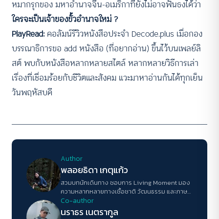
หมากรุกของ มหาอำนาจจีน-อเมริกาที่ยังไม่อาจฟันธงได้ว่า
ใครจะเป็นเจ้าของขั้วอำนาจใหม่ ?
PlayRead:
คอลัมน์รีวิวหนังสือประจำ Decode.plus เมื่อกอง
บรรณาธิการขอ add หนังสือ (ที่อยากอ่าน) ขึ้นไว้บนเพลย์ลิ
สต์ พบกับหนังสือหลากหลายสไตล์ หลากหลายวิธีการเล่า
เรื่องที่เชื่อมร้อยกับชีวิตและสังคม แวะมาหาอ่านกันได้ทุกเย็น
วันพฤหัสบดี
Author
พลอยธิดา เกตุแก้ว
สวมบทนักเดินทาง ชอบการ Living Moment มอง
ความหลากหลายทางเชื้อชาติ วัฒนธรรม และภาษา
เป็น Good Combination เหมือนกันกับ“บราวนี่ชีส
Co-author
เค้ก” ขนมหวานอันดับ 1 ใน to eat list
นราธร เนตรากูล