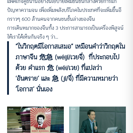
แพ็คเกจคู่ขนานอย่างนโยบายเพิ่มชนชั้นกลางด้วยการแก้
ปัญหาความจน เพื่อเพิ่มพลังบริโภคในประเทศที่จะเพิ่มขึ้นอี
กราวๆ 600 ล้านคนจากคนชนชั้นล่างของจีน
การเดินหมากของจีนทั้ง 3 ประการสามารถเป็นเครื่องพิสูจน์
ให้เราได้เห็นกันจริง ๆ ว่า…
“ในวิกฤตมีโอกาสเสมอ” เหมือนคำว่าวิกฤตใน
ภาษาจีน 危急
(wéijí/เวยจี่) ที่ประกอบไป
ด้วย คำแรก 危 (wéi/เวย) ที่แปลว่า
‘อันตราย’ และ 急 (jí/จี่) ที่มีความหมายว่า
‘โอกาส’ นั่นเอง