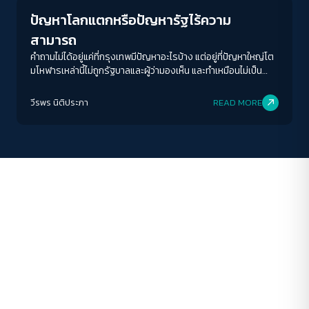
A-
A
A+
A++
ปัญหาโลกแตกหรือปัญหารัฐไร้ความ
ระยะห่างข้อความ
สามารถ
ปกติ
มาก
มากที่สุด
คำถามไม่ได้อยู่แค่ที่กรุงเทพมีปัญหาอะไรบ้าง แต่อยู่ที่ปัญหาใหญ่โต
มโหฬารเหล่านี้ไม่ถูกรัฐบาลและผู้ว่ามองเห็น และทำเหมือนไม่เป็น
ปัญหาต่างหาก
ปรับสีสำหรับตาบอดสี
วีรพร นิติประภา
READ MORE
ปิด
Protan
Deutan
Tritan
คอนทราสต์สูง
โหมดขาวดำ
ฟอนต์อ่านง่าย
เน้นลิงก์
เน้นกรอบ Focus