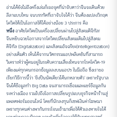
อ่านได้ยังไม่ถึงครึ่งเล่มก็เจอจุดที่น่าจับตาว่าจีนจะเดินด้วย
ลีลาแบบไหน จนบรรทัดที่เราจับใจได้ว่า จีนต้องแปลงวิกฤต
โควิดให้เป็นโอกาสให้ได้อย่างน้อย 3 ประการ คือ
หนึ่ง
อาศัยโควิดเป็นเครื่องเปลี่ยนผ่านไปสู่สังคมดิจิทัล!
จีนหยิบฉวยโอกาสจากโควิดเปลี่ยนสังคมเดิมไปสู่สังคม
ดิจิทัล (Digitalization) และสังคมอัจฉริยะ(Intelligentization)
อย่างเต็มตัว เห็นได้จากนวัตกรรมแอปพลิเคชันที่สามารถ
วิเคราะห์ว่าผู้คนอยู่ในระดับความเสี่ยงไหนจากโรคโควิด-19
เพียงแค่ทุกคนกรอกข้อมูลลงบนแอปฯ ในมือถือ ซึ่งเราขอ
เรียกวิธีการนี้ว่า ‘ยิงปืนนัดเดียวได้นกหลายตัว’ เพราะรัฐบาล
จีนได้ข้อมูลทำ Big Data จนสามารถเชื่อมและแชร์ข้อมูลกัน
ระหว่างเมือง รวมไปถึงโอกาสเปลี่ยนรูปแบบธุรกิจหน้าร้านสู่
แพลตฟอร์มออนไลน์ โดยที่นักลงทุนก็เซฟเงินค่าโฆษณา
เพราะทุกคนต่างพากันกระโจนเข้ามาเพื่อให้ตัวเองหายใจได้