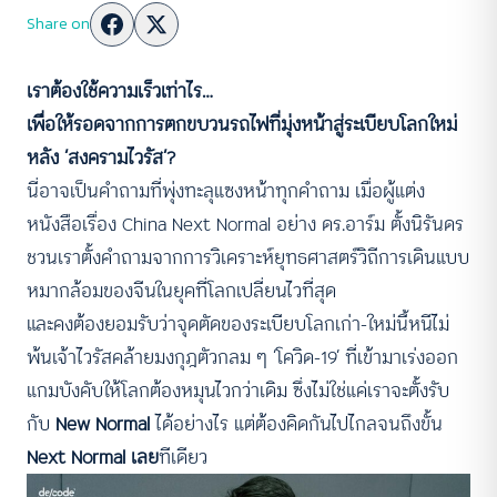
Share on
เราต้องใช้ความเร็วเท่าไร…
เพื่อให้รอดจากการตกขบวนรถไฟที่มุ่งหน้าสู่ระเบียบโลกใหม่
หลัง ‘สงครามไวรัส’?
นี่อาจเป็นคำถามที่พุ่งทะลุแซงหน้าทุกคำถาม เมื่อผู้แต่ง
หนังสือเรื่อง China Next Normal อย่าง ดร.อาร์ม ตั้งนิรันดร
ชวนเราตั้งคำถามจากการวิเคราะห์ยุทธศาสตร์วิถีการเดินแบบ
หมากล้อมของจีนในยุคที่โลกเปลี่ยนไวที่สุด
และคงต้องยอมรับว่าจุดตัดของระเบียบโลกเก่า-ใหม่นี้หนีไม่
พ้นเจ้าไวรัสคล้ายมงกุฎตัวกลม ๆ ‘โควิด-19’ ที่เข้ามาเร่งออก
แกมบังคับให้โลกต้องหมุนไวกว่าเดิม ซึ่งไม่ใช่แค่เราจะตั้งรับ
กับ
New Normal
ได้อย่างไร แต่ต้องคิดกันไปไกลจนถึงขั้น
Next Normal เลย
ทีเดียว