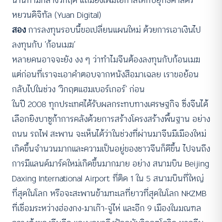
นานท่ามกลางวิกฤต แถมยังเพิ่มโอกาสให้กับยุทธศาสตร์
หยวนดิจิทัล (Yuan Digital)
สอง
การลงทุนรอบนี้ขอเปลี่ยนแผนใหม่ ด้วยการเอาเงินไป
ลงทุนกับ ‘ก้อนเมฆ’
หลายคนอาจจะยัง งง ๆ ว่าทำไมจีนต้องลงทุนกับก้อนเมฆ
แต่ก่อนที่เราจะเอาคำตอบจากหนังสือมาเฉลย เราขอย้อน
กลับไปในช่วง ‘วิกฤตแฮมเบอร์เกอร์’ ก่อน
ในปี 2008 ทุกประเทศได้รับผลกระทบทางเศรษฐกิจ ซึ่งจีนได้
เลือกยิงบาซูก้าการคลังด้วยการสร้างโครงสร้างพื้นฐาน อย่าง
ถนน รถไฟ สะพาน จะเห็นได้ว่าในช่วงที่ผ่านมาจีนมีเมืองใหม่
เกิดขึ้นจำนวนมากและความเป็นอยู่ของชาวจีนก็ดีขึ้น ไปจนถึง
การมีแลนด์มาร์คใหม่เกิดขึ้นมากมาย อย่าง สนามบิน Beijing
Daxing International Airport ที่ติด 1 ใน 5 สนามบินที่ใหญ่
ที่สุดในโลก หรือจะสะพานข้ามทะเลที่ยาวที่สุดในโลก NKZMB
ที่เชื่อมระหว่างฮ่องกง-มาเก๊า-จู่ไห่ และอีก 9 เมืองในมณฑล