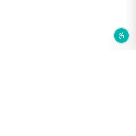
ซ่อนรูปภาพ
ลดการเคลื่อนไหว
สำนักเครือข่ายสื่อสาธารณะ
องค์การกระจายเสียงและแพร่ภาพสาธารณะแห่งประเทศไทย (THAI
PBS)
PRIVACY POLICY
/
TERM OF USE
รู้จัก DE/CODE
DE/CODE คือใคร
ติดต่อเรา
FOLLOW DE/CODE