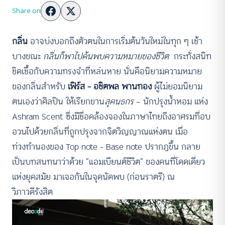
Share on
กลิ่น
อาจบ่งบอกถึงตัวตนในการเริ่มต้นวันใหม่ในทุก ๆ เช้า
บางขณะ
กลิ่นก็พาไปค้นพบความหมายของชีวิต
กระทั่งสนิท
ชิดเชื้อกับความทรงจำที่หล่นหาย นั่นคือนิยามความหมาย
ของกลิ่นสำหรับ
เฟิร์ส – อชิตพล พานทอง
ผู้ไม่ยอมนิยาม
ตนเองว่าศิลปิน ให้เรียกขาน
สุคนธกร
— นักปรุงน้ำหอม แห่ง
Ashram Scent ซึ่งมีชื่อคล้องจองในภาษาไทยถึงอาศรมที่อบ
อวนไปด้วยกลิ่นที่ถูกปรุงจากจิตวิญญาณแห่งตน เมื่อ
ท่วงทำนองของ Top note – Base note ปรากฏขึ้น กลาย
เป็นบทสนทนาว่าด้วย “แอมเบียนต์ชีวิต” ของคนที่โดดเดี่ยว
แห่งยุคสมัย มาเจอกันในจุดนัดพบ (ก่อนราตรี) ณ
วิภาวดีรังสิต