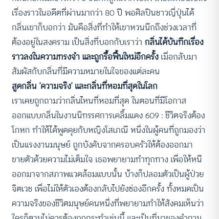
เรื่องราวในอดีตที่ผ่านมากว่า 80 ปี พอศิลปินชาวญี่ปุ่นได้
กลิ่นเขาก็บอกว่า มันคือสิ่งที่ทำให้เขาหวนนึกถึงช่วงเวลาที่
ต้องอยู่ในสงคราม เป็นสิ่งที่บอกกับเราว่า
กลิ่นได้บันทึกเรื่อง
ราวลงในความทรงจำ และถูกรื้อฟื้นใหม่อีกครั้ง
เมื่อกลับมา
สัมผัสกับกลิ่นที่มีความหมายในใจของแต่ละคน
สูดกลิ่น ‘ความจริง’ และกลิ่นที่หอมที่สุดในโลก
เราเคยถูกถามว่ากลิ่นไหนที่หอมที่สุด ในตอนที่มีโอกาส
ออกแบบกลิ่นในงานนิทรรศการเคลิ้มแดง 609 : ชีวิตจริงต้อง
โกหก ทำให้ได้พูดคุยกับหญิงโสเภณี หนึ่งในผู้คนที่ถูกมองว่า
เป็นแรงงานมนุษย์ ถูกบังคับจากครอบครัวให้ต้องออกมา
ขายตัวด้วยความไม่เต็มใจ เธอพยายามทำทุกทาง เพื่อให้หนี
ออกมาจากสภาพแวดล้อมแบบนั้น บ้างก็ปลอมตัวเป็นผู้ป่วย
จิตเวช เพื่อไม่ให้ตัวเองต้องกลับไปยังซ่องอีกครั้ง ทั้งหมดเป็น
ความจริงของชีวิตมนุษย์คนหนึ่งที่พยายามทำให้สังคมเห็นว่า
ใครก็ตามไม่ควรต้องถูกกระทำเช่นนี้ และเป็นที่มาของคำถาม