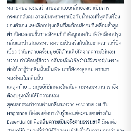
หลายคนอาจมองว่างานออกแบบกลิ่นของเราเป็นการ
กระแทกสังคม อาจเป็นเพราะเราเบื่อกับน้ำหอมที่พูดถึงเรื่อง
ของตัวเอง เลยเลือกปรุงกลิ่นที่สะท้อนสังคมที่เหลื่อมล้ำสูง-
ต่ำ เปิดเผยชนชั้นทางสังคมที่กำลังถูกกดทับ เฟิร์สเลือกปรุง
กลิ่นและนำเสนอระหว่างความเป็นจริงกับสัญชาตญาณที่บิด
เบี้ยว ว่าในหลายครั้งมนุษย์ก็ล้วนเติบโตจากความไม่หอม
หวาน ทำให้คนรู้สึกว่า
กลิ่นเหม็นไม่ใช่ว่าไม่ดีเสมอไป
เพราะ
ต่อให้เรารู้ว่ากลิ่นนั้นเป็นพิษ เราก็ยังคงสูดดม หากเรา
หลงใหลในกลิ่นนั้น
แต่สุดท้าย … มนุษย์ก็มักหลงใหลในความหอมหวาน เราจึง
ต้องปรุงกลิ่นให้มีความหอม
สุคนธกรจะทำงานผ่านกลิ่นระหว่าง Essential Oil กับ
Fragrance ที่ส่งผลต่อการรับรู้ของแต่ละคนแตกต่างกัน
Essential Oil คือ
กลิ่นความเป็นจริงตามธรรมชาติ
มีผลต่อ
สารเคมีในสมองที่ทำให้รู้สึกสงบ เข้าไปรื้อค้นความทรงจำ และ