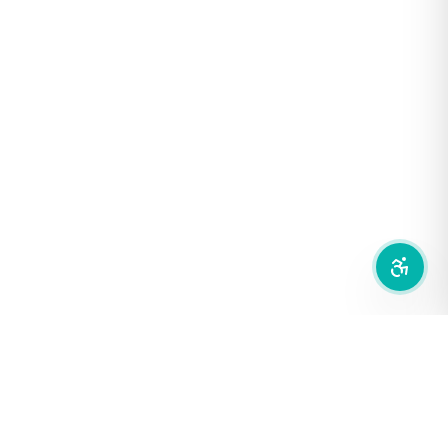
ฟอนต์อ่านง่าย
เน้นลิงก์
เน้นกรอบ Focus
ซ่อนรูปภาพ
ลดการเคลื่อนไหว
สำนักเครือข่ายสื่อสาธารณะ
องค์การกระจายเสียงและแพร่ภาพสาธารณะแห่งประเทศไทย (THAI