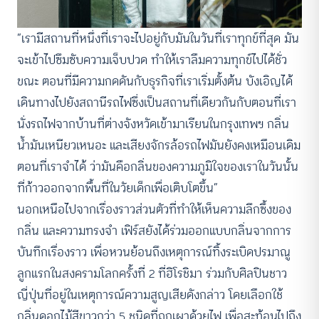
“เรามีสถานที่หนึ่งที่เราจะไปอยู่กับมันในวันที่เราทุกข์ที่สุด มัน
จะเข้าไปซึมซับความเจ็บปวด ทำให้เราลืมความทุกข์ไปได้ชั่ว
ขณะ ตอนที่มีความกดดันกับธุรกิจที่เราเริ่มตั้งต้น บังเอิญได้
เดินทางไปยังสถานีรถไฟซึ่งเป็นสถานที่เดียวกันกับตอนที่เรา
นั่งรถไฟจากบ้านที่ต่างจังหวัดเข้ามาเรียนในกรุงเทพฯ กลิ่น
น้ำมันเหนียวเหนอะ และเสียงจักรล้อรถไฟมันยังคงเหมือนเดิม
ตอนที่เราจำได้ ว่ามันคือกลิ่นของความภูมิใจของเราในวันนั้น
ที่ก้าวออกจากพื้นที่ในวัยเด็กเพื่อเติบโตขึ้น”
นอกเหนือไปจากเรื่องราวส่วนตัวที่ทำให้เห็นความลึกซึ้งของ
กลิ่น และความทรงจำ เฟิร์สยังได้ร่วมออกแบบกลิ่นจากการ
บันทึกเรื่องราว เพื่อหวนย้อนถึงเหตุการณ์ทิ้งระเบิดปรมาณู
ลูกแรกในสงครามโลกครั้งที่ 2 ที่ฮิโรชิมา ร่วมกับศิลปินชาว
ญี่ปุ่นที่อยู่ในเหตุการณ์ความสูญเสียดังกล่าว โดยเลือกใช้
กลิ่นดอกไม้สีขาวกว่า 5 ชนิดที่ถูกเผาด้วยไฟ เพื่อสะท้อนไปถึง