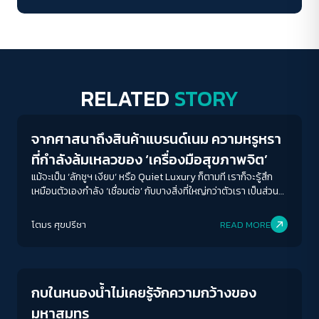
RELATED
STORY
Human & Society
จากศาสนาถึงสินค้าแบรนด์เนม ความหรูหรา
ที่กำลังล้มเหลวของ ‘เครื่องมือสุขภาพจิต’
แม้จะเป็น ‘ลักชูฯ เงียบ’ หรือ Quiet Luxury ก็ตามที เราก็จะรู้สึก
เหมือนตัวเองกำลัง ‘เชื่อมต่อ’ กับบางสิ่งที่ใหญ่กว่าตัวเรา เป็นส่วน
หนึ่งของกลุ่มคนที่ ‘รู้จัก’ การใช้ชีวิต-ซึ่งเอาเข้าจริงแล้ว ก็เหมือนที่
ศาสนาทำให้เราเป็นส่วนหนึ่งของกลุ่มคนที่ ‘เชื่อ’ แบบเดียวกัน
โตมร ศุขปรีชา
READ MORE
Columnist
กบในหนองน้ำไม่เคยรู้จักความกว้างของ
มหาสมุทร