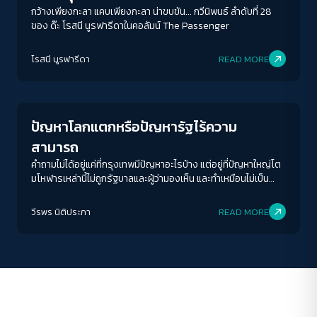
กว้างเพียงกะลา แคบเพียงกะลา น่าขบขัน... กวีนิพนธ์ ลำดับที่ 28
ของ ด๊ะ โรสนี นูรฟารีดาในคอลัมน์ The Passenger
ACCESS
IBILITY
โรสนี นูรฟารีดา
READ MORE
Columnist
ขนาดตัวอักษร
A-
A
A+
A++
ปัญหาโลกแตกหรือปัญหารัฐไร้ความ
ระยะห่างข้อความ
สามารถ
ปกติ
มาก
มากที่สุด
คำถามไม่ได้อยู่แค่ที่กรุงเทพมีปัญหาอะไรบ้าง แต่อยู่ที่ปัญหาใหญ่โต
มโหฬารเหล่านี้ไม่ถูกรัฐบาลและผู้ว่ามองเห็น และทำเหมือนไม่เป็น
ปัญหาต่างหาก
ปรับสีสำหรับตาบอดสี
วีรพร นิติประภา
READ MORE
ปิด
Protan
Deutan
Tritan
คอนทราสต์สูง
โหมดขาวดำ