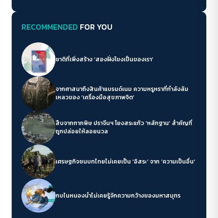
RECOMMENDED
FOR YOU
ชาติที่เพิ่งสร้าง ‘สองฝั่งโขงเป็นของเรา’
จากศาสนาถึงสินค้าแบรนด์เนม ความหรูหราที่กำลังล้ม
เหลวของ ‘เครื่องมือสุขภาพจิต’
สืบจากกากพิษ ปราจีนฯ โยงสระแก้ว ‘หลักฐาน’ สำคัญที่
ถูกปล่อยให้ลอยนวล
เศรษฐกิจชนบทไทยไม่เคยเป็น ‘อิสระ’ จาก ‘ความเป็นอื่น’
กบในหนองน้ำไม่เคยรู้จักความกว้างของมหาสมุทร